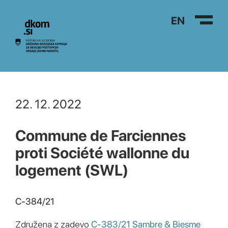
Na vsebino
EN
22. 12. 2022
Commune de Farciennes
proti Société wallonne du
logement (SWL)
C-384/21
Združena z zadevo
C-383/21 Sambre & Biesme