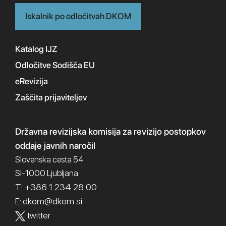
Iskalnik po odločitvah DKOM
Katalog IJZ
Odločitve Sodišča EU
eRevizija
Zaščita prijaviteljev
Državna revizijska komisija
za revizijo postopkov
oddaje javnih naročil
Slovenska cesta 54
SI-1000 Ljubljana
T: +386 1 234 28 00
dkom@dkom.si
E:
twitter