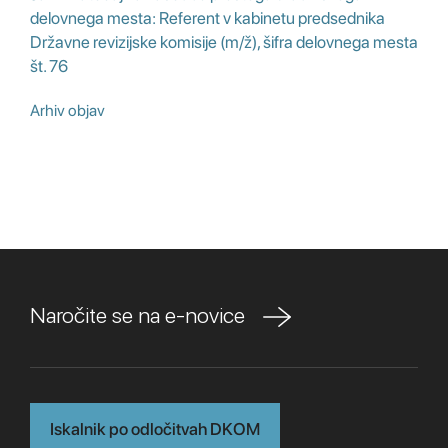
delovnega mesta: Referent v kabinetu predsednika
Državne revizijske komisije (m/ž), šifra delovnega mesta
št. 76
Arhiv objav
Naročite se na e-novice
Iskalnik po odločitvah DKOM