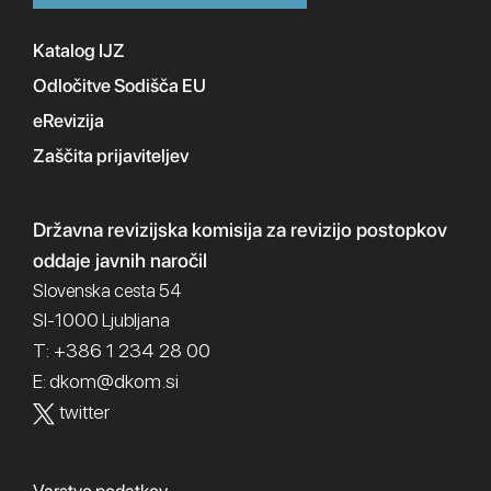
Katalog IJZ
Odločitve Sodišča EU
eRevizija
Zaščita prijaviteljev
Državna revizijska komisija
za revizijo postopkov
oddaje javnih naročil
Slovenska cesta 54
SI-1000 Ljubljana
T: +386 1 234 28 00
dkom@dkom.si
E:
twitter