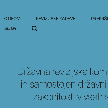
O DKOM
REVIZIJSKE ZADEVE
PREKRŠ
SL
EN
/
Državna revizijska kom
in samostojen državni
zakonitosti v vseh