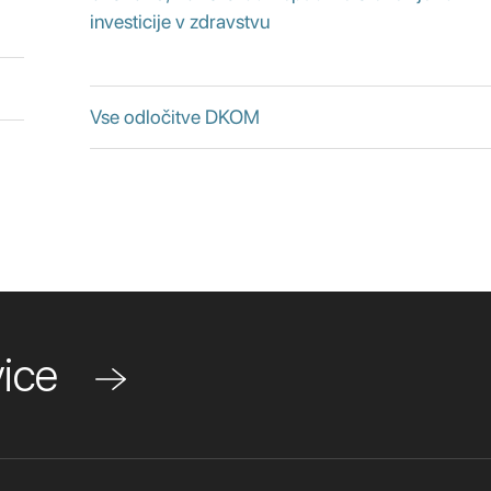
investicije v zdravstvu
Vse odločitve DKOM
ovice