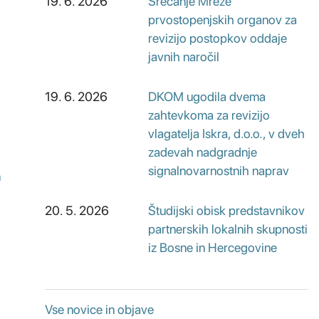
19. 6. 2026
Srečanje Mreže
prvostopenjskih organov za
revizijo postopkov oddaje
javnih naročil
19. 6. 2026
DKOM ugodila dvema
zahtevkoma za revizijo
vlagatelja Iskra, d.o.o., v dveh
zadevah nadgradnje
signalnovarnostnih naprav
n
20. 5. 2026
Študijski obisk predstavnikov
partnerskih lokalnih skupnosti
iz Bosne in Hercegovine
Vse novice in objave