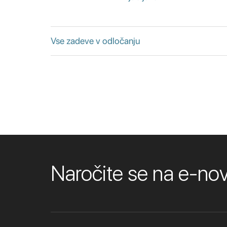
Vse zadeve v odločanju
Naročite se na e-n