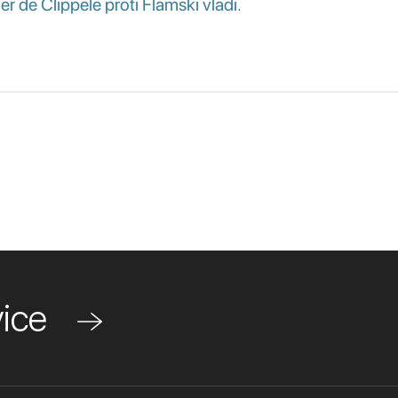
er de Clippele proti Flamski vladi
.
ovice