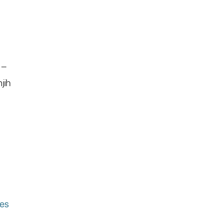
 –
jih
des