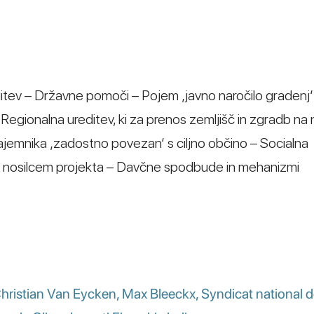
tev – Državne pomoči – Pojem ‚javno naročilo gradenj‘
Regionalna ureditev, ki za prenos zemljišč in zgradb na n
najemnika ‚zadostno povezan‘ s ciljno občino – Socialna
in nosilcem projekta – Davčne spodbude in mehanizmi
Christian Van Eycken, Max Bleeckx, Syndicat national 