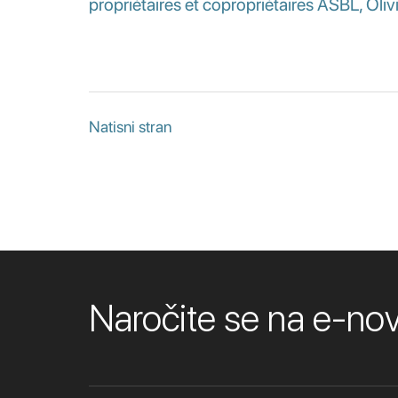
propriétaires et copropriétaires ASBL, Olivi
Natisni stran
Naročite se na e-n