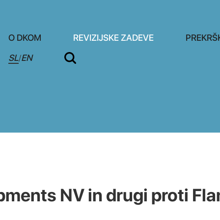
O DKOM
REVIZIJSKE ZADEVE
PREKRŠ
SL
EN
/
pments NV in drugi proti Fl