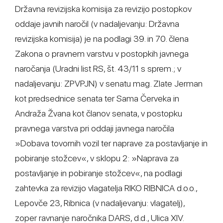
Državna revizijska komisija za revizijo postopkov
oddaje javnih naročil (v nadaljevanju: Državna
revizijska komisija) je na podlagi 39. in 70. člena
Zakona o pravnem varstvu v postopkih javnega
naročanja (Uradni list RS, št. 43/11 s sprem.; v
nadaljevanju: ZPVPJN) v senatu mag. Zlate Jerman
kot predsednice senata ter Sama Červeka in
Andraža Žvana kot članov senata, v postopku
pravnega varstva pri oddaji javnega naročila
»Dobava tovornih vozil ter naprave za postavljanje in
pobiranje stožcev«, v sklopu 2: »Naprava za
postavljanje in pobiranje stožcev«, na podlagi
zahtevka za revizijo vlagatelja RIKO RIBNICA d.o.o.,
Lepovče 23, Ribnica (v nadaljevanju: vlagatelj),
zoper ravnanje naročnika DARS, d.d., Ulica XIV.