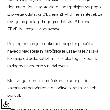
dopusten. Ker je ugotovila, da so izpolnjeni vsi pogoji
iz prvega odstavka 31. člena ZPVPJN, je zahtevek za
revizijo na podlagi drugega odstavka 31. člena
ZPVPJN sprejela v obravnavo.
Po pregledu prejete dokumentacije ter preučitvi
navedb vlagatelja in naročnika je Državna revizijska
komisija odločila, kot izhaja iz izreka tega sklepa, iz
razlogov, navedenih v nadaljevanju.
Med vlagateljem in naročnikom je spor glede
zakonitosti naročnikove odločitve o zavrnitvi vseh
ponudb.
Državna revizijska komisija uvodoma pritrjuje