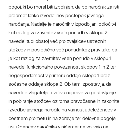
pogoj, ki bo moral biti izpolnjen, da bo naročnik za isti
predmet lahko izvedel nov postopek javnega
naročanja. Nadalje je naročnik v izpodbijani odločitvi
kot razlog za zavrnitev vseh ponudb v sklopu 2
navedel tudi obstoj več proizvajalcev ustreznih
stožcev in posledično več ponudnikov, prav tako pa
je kot razlog za zavrnitev vseh ponudb v sklopu 1
navedel funkcionalno povezanost sklopov 1 in 2 ter
negospodarnost v primeru oddaje sklopa 1 brez
sočasne oddaje sklopa 2. Ob tem izpostavlja, da
navedbe vlagatelja o vplivu naprave za postavljanje
in pobiranje stožcev oziroma pravočasne in zakonite
izvedbe javnega naročila na varnost udeležencev v
cestnem prometu in na zdravje ter delovne pogoje
uslužbencev naročnika v ničemer ne vplivajo na