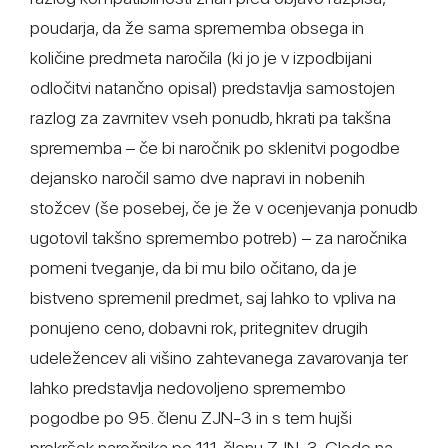
poudarja, da že sama sprememba obsega in
količine predmeta naročila (ki jo je v izpodbijani
odločitvi natančno opisal) predstavlja samostojen
razlog za zavrnitev vseh ponudb, hkrati pa takšna
sprememba – če bi naročnik po sklenitvi pogodbe
dejansko naročil samo dve napravi in nobenih
stožcev (še posebej, če je že v ocenjevanja ponudb
ugotovil takšno spremembo potreb) – za naročnika
pomeni tveganje, da bi mu bilo očitano, da je
bistveno spremenil predmet, saj lahko to vpliva na
ponujeno ceno, dobavni rok, pritegnitev drugih
udeležencev ali višino zahtevanega zavarovanja ter
lahko predstavlja nedovoljeno spremembo
pogodbe po 95. členu ZJN-3 in s tem hujši
prekršek naročnika po 111. členu ZJN-3. Glede na