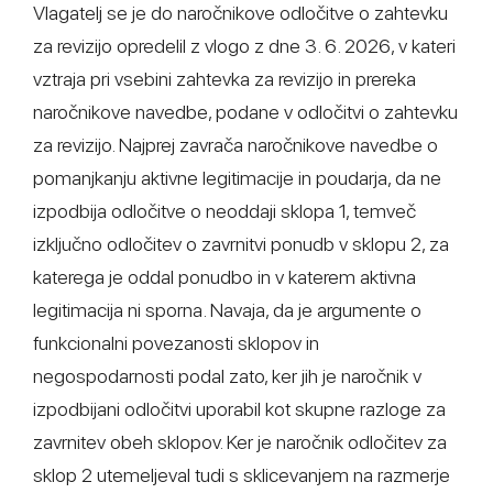
Vlagatelj se je do naročnikove odločitve o zahtevku
za revizijo opredelil z vlogo z dne 3. 6. 2026, v kateri
vztraja pri vsebini zahtevka za revizijo in prereka
naročnikove navedbe, podane v odločitvi o zahtevku
za revizijo. Najprej zavrača naročnikove navedbe o
pomanjkanju aktivne legitimacije in poudarja, da ne
izpodbija odločitve o neoddaji sklopa 1, temveč
izključno odločitev o zavrnitvi ponudb v sklopu 2, za
katerega je oddal ponudbo in v katerem aktivna
legitimacija ni sporna. Navaja, da je argumente o
funkcionalni povezanosti sklopov in
negospodarnosti podal zato, ker jih je naročnik v
izpodbijani odločitvi uporabil kot skupne razloge za
zavrnitev obeh sklopov. Ker je naročnik odločitev za
sklop 2 utemeljeval tudi s sklicevanjem na razmerje