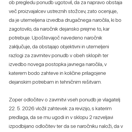
ob pregledu ponudb ugotovil, da za napravo obstaja
več proizvajalcev ustreznih stožcev, zato ocenjuje,
da je utemeljena izvedba drugačnega naročila, ki bo
zagotovilo, da naročnik dejansko prejme to, kar
potrebuje. Upoštevajoč navedeno naročnik
zaključuje, da obstajajo objektivni in utemeljeni
razlogi za zavrnitev ponudb v obeh sklopih ter
izvedbo novega postopka javnega naročila, v
katerem bodo zahteve in količine prilagojene
dejanskim potrebam in tehničnim rešitvam.
Zoper odločitev o zavrnitvi vseh ponudb je vlagatelj
22. 5. 2026 vložil zahtevek za revizijo, s katerim
predlaga, da se mu ugodi in v sklopu 2 razveljavi
izpodbijano odločitev ter da se naročniku naloži, da v