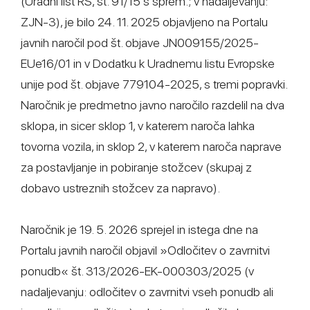
(Uradni list RS, št. 91/15 s sprem.; v nadaljevanju:
ZJN-3), je bilo 24. 11. 2025 objavljeno na Portalu
javnih naročil pod št. objave JN009155/2025-
EUe16/01 in v Dodatku k Uradnemu listu Evropske
unije pod št. objave 779104-2025, s tremi popravki.
Naročnik je predmetno javno naročilo razdelil na dva
sklopa, in sicer sklop 1, v katerem naroča lahka
tovorna vozila, in sklop 2, v katerem naroča naprave
za postavljanje in pobiranje stožcev (skupaj z
dobavo ustreznih stožcev za napravo).
Naročnik je 19. 5. 2026 sprejel in istega dne na
Portalu javnih naročil objavil »Odločitev o zavrnitvi
ponudb« št. 313/2026-EK-000303/2025 (v
nadaljevanju: odločitev o zavrnitvi vseh ponudb ali