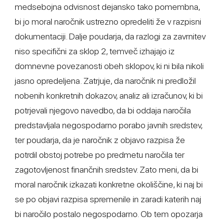
medsebojna odvisnost dejansko tako pomembna,
bi jo moral naročnik ustrezno opredeliti že v razpisni
dokumentaciji. Dalje poudarja, da razlogi za zavrnitev
niso specifični za sklop 2, temveč izhajajo iz
domnevne povezanosti obeh sklopov, ki ni bila nikoli
jasno opredeljena. Zatrjuje, da naročnik ni predložil
nobenih konkretnih dokazov, analiz ali izračunov, ki bi
potrjevali njegovo navedbo, da bi oddaja naročila
predstavljala negospodarno porabo javnih sredstev,
ter poudarja, da je naročnik z objavo razpisa že
potrdil obstoj potrebe po predmetu naročila ter
zagotovljenost finančnih sredstev. Zato meni, da bi
moral naročnik izkazati konkretne okoliščine, ki naj bi
se po objavi razpisa spremenile in zaradi katerih naj
bi naročilo postalo negospodarno. Ob tem opozarja