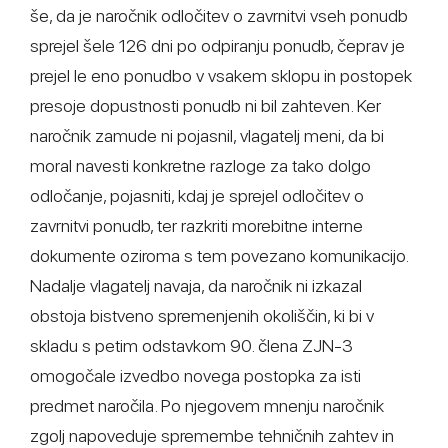
še, da je naročnik odločitev o zavrnitvi vseh ponudb
sprejel šele 126 dni po odpiranju ponudb, čeprav je
prejel le eno ponudbo v vsakem sklopu in postopek
presoje dopustnosti ponudb ni bil zahteven. Ker
naročnik zamude ni pojasnil, vlagatelj meni, da bi
moral navesti konkretne razloge za tako dolgo
odločanje, pojasniti, kdaj je sprejel odločitev o
zavrnitvi ponudb, ter razkriti morebitne interne
dokumente oziroma s tem povezano komunikacijo.
Nadalje vlagatelj navaja, da naročnik ni izkazal
obstoja bistveno spremenjenih okoliščin, ki bi v
skladu s petim odstavkom 90. člena ZJN-3
omogočale izvedbo novega postopka za isti
predmet naročila. Po njegovem mnenju naročnik
zgolj napoveduje spremembe tehničnih zahtev in