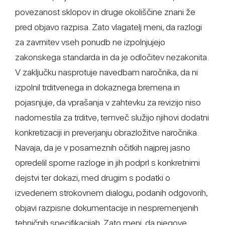
povezanost sklopov in druge okoliščine znani že
pred objavo razpisa. Zato vlagatelj meni, da razlogi
za zavrnitev vseh ponudb ne izpolnjujejo
zakonskega standarda in da je odločitev nezakonita.
V zaključku nasprotuje navedbam naročnika, da ni
izpolnil trditvenega in dokaznega bremena in
pojasnjuje, da vprašanja v zahtevku za revizijo niso
nadomestila za trditve, temveč služijo njihovi dodatni
konkretizaciji in preverjanju obrazložitve naročnika.
Navaja, da je v posameznih očitkih najprej jasno
opredelil sporne razloge in jih podprl s konkretnimi
dejstvi ter dokazi, med drugim s podatki o
izvedenem strokovnem dialogu, podanih odgovorih,
objavi razpisne dokumentacije in nespremenjenih
tehničnih specifikacijah. Zato meni, da njegove