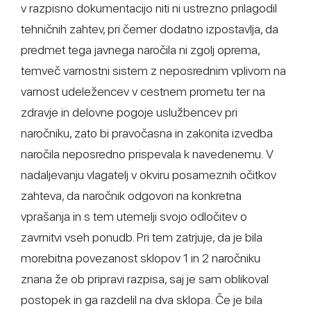
v razpisno dokumentacijo niti ni ustrezno prilagodil
tehničnih zahtev, pri čemer dodatno izpostavlja, da
predmet tega javnega naročila ni zgolj oprema,
temveč varnostni sistem z neposrednim vplivom na
varnost udeležencev v cestnem prometu ter na
zdravje in delovne pogoje uslužbencev pri
naročniku, zato bi pravočasna in zakonita izvedba
naročila neposredno prispevala k navedenemu. V
nadaljevanju vlagatelj v okviru posameznih očitkov
zahteva, da naročnik odgovori na konkretna
vprašanja in s tem utemelji svojo odločitev o
zavrnitvi vseh ponudb. Pri tem zatrjuje, da je bila
morebitna povezanost sklopov 1 in 2 naročniku
znana že ob pripravi razpisa, saj je sam oblikoval
postopek in ga razdelil na dva sklopa. Če je bila