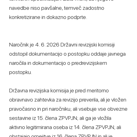
navedbe niso pavšalne, temveč zadostno
konkretizirane in dokazno podprte.
Naročnik je 4. 6. 2026 Državni revizijski komisiji
odstopil dokumentacijo o postopku oddaje javnega
naročila in dokumentacijo o predrevizijskem
postopku.
Državna revizijska komisija je pred meritorno
obravnavo zahtevka za revizijo preverila, ali je vložen
pravočasno in pri naročniku; ali vsebuje vse obvezne
sestavine iz 15. člena ZPVPJN; ali ga je vložila
aktivno legitimirana oseba iz 14. člena ZPVPJN; ali
obstajajo omejitve iz 16. člena ZPVPJN in ali je