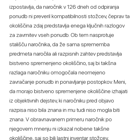
izpostavlja, da naročnik v 126 dneh od odpiranja
ponudb ni preveril kompatibilnosti stožcev, čeprav ta
okoliščina zdaj predstavlja enega ključnih razlogov
za zavrnitev vseh ponudb. Ob tem nasprotuje
stališču naročnika, da že sama sprememba
predmeta naročila ali razpisnih zahtev predstavlja
bistveno spremenjeno okoliščino, saj bi takšna
razlaga naročniku omogočala neomejeno
zavračanje ponudb in ponavljanje postopkov. Meni,
da morajo bistveno spremenjene okoliščine izhajati
iz objektivnih dejstev, ki naročniku pred objavo
razpisa niso bila znana in mu tudi niso mogla biti
znana. V obravnavanem primeru naročnik po
njegovem mnenju ni izkazal nobene takšne
okoliščine, saj so bili lastni inventar stožcev,