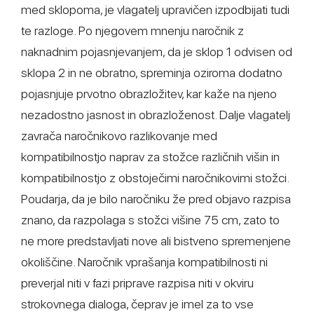
med sklopoma, je vlagatelj upravičen izpodbijati tudi
te razloge. Po njegovem mnenju naročnik z
naknadnim pojasnjevanjem, da je sklop 1 odvisen od
sklopa 2 in ne obratno, spreminja oziroma dodatno
pojasnjuje prvotno obrazložitev, kar kaže na njeno
nezadostno jasnost in obrazloženost. Dalje vlagatelj
zavrača naročnikovo razlikovanje med
kompatibilnostjo naprav za stožce različnih višin in
kompatibilnostjo z obstoječimi naročnikovimi stožci.
Poudarja, da je bilo naročniku že pred objavo razpisa
znano, da razpolaga s stožci višine 75 cm, zato to
ne more predstavljati nove ali bistveno spremenjene
okoliščine. Naročnik vprašanja kompatibilnosti ni
preverjal niti v fazi priprave razpisa niti v okviru
strokovnega dialoga, čeprav je imel za to vse