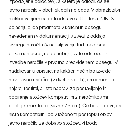
izpodbijana odločitev), s katero je odločil, da se
javno naročilo v obeh sklopih ne odda. V obrazložitvi
s sklicevanjem na peti odstavek 90. člena ZJN-3
pojasnjuje, da predmeta v količini in obsegu,
navedenem v dokumentaciji v zvezi z oddajo
javnega naročila (v nadaljevanju tudi: razpisna
dokumentacija), ne potrebuje, zato odstopa od
izvedbe naročila v prvotno predvidenem obsegu. V
nadaljevanju opisuje, na kakšen način bo izvedel
novo javno naročilo (v dveh sklopih), pri čemer bo
najprej testiral, ali sta napravi za postavljanje in
pobiranje stožcev kompatibilni z naročnikovimi
obstoječimi stožci (višine 75 cm). Če bo ugotovil, da
nista kompatibilni, bo v ločenem postopku objavil
javno naročilo za dobavo stožcev, ki bodo