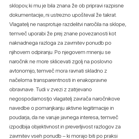
sklopov, ki mu je bila znana že ob pripravi razpisne
dokumentacije, ni ustrezno upošteval že takrat.
Vlagatelj ne nasprotuje razdelitvi naročila na sklope,
temveč uporabi že prej znane povezanosti kot
naknadnega razloga za zavrnitev ponudb po
njihovem odpiranju. Po njegovem mnenju se
naročnik ne more sklicevati zgolj na poslovno
avtonomijo, temveč mora ravnati skladno z
načeloma transparentnosti in enakopravne
obravnave. Tudi v zvezi z zatrjevano
negospodarnostjo vlagatelj zavrača naročnikove
navedbe o pomanjkanju aktivne legitimacije in
poudarja, da ne varuje javnega interesa, temveč
izpodbija objektivnost in preverljivost razlogov za
zavrnitev vseh ponudb – ki morajo biti po praksi