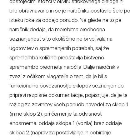
obstoječimi stožci v okviru strokovnega dialoga ni
bilo obravnavano in se je naročniku postavilo šele po
izteku roka za oddajo ponudb. Ne glede na to pa
naročnik dodaja, da morebitna predhodna
seznanjenost s to okoliščino ne bi vplivala na
ugotovitev o spremenjenih potrebah, saj že
sprememba količine predstavlja bistveno
spremembo predmeta naročila. Dalje naročnik v
zvezi z očitkom vlagatelja o tem, da je bil s
funkcionalno povezanostjo sklopov seznanjen ob
pripravi razpisne dokumentacije, pojasnjuje, da je ta
razlog za zavrnitev vseh ponudb navedel za sklop 1
(in ne sklop 2), pri čemer je ta odvisnost
enosmerna: oddaja sklopa 1 (vozila) brez oddaje
sklopa 2 (naprav za postavljanje in pobiranje