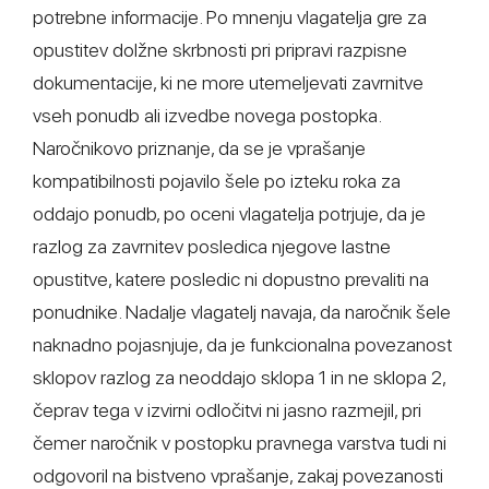
potrebne informacije. Po mnenju vlagatelja gre za
opustitev dolžne skrbnosti pri pripravi razpisne
dokumentacije, ki ne more utemeljevati zavrnitve
vseh ponudb ali izvedbe novega postopka.
Naročnikovo priznanje, da se je vprašanje
kompatibilnosti pojavilo šele po izteku roka za
oddajo ponudb, po oceni vlagatelja potrjuje, da je
razlog za zavrnitev posledica njegove lastne
opustitve, katere posledic ni dopustno prevaliti na
ponudnike. Nadalje vlagatelj navaja, da naročnik šele
naknadno pojasnjuje, da je funkcionalna povezanost
sklopov razlog za neoddajo sklopa 1 in ne sklopa 2,
čeprav tega v izvirni odločitvi ni jasno razmejil, pri
čemer naročnik v postopku pravnega varstva tudi ni
odgovoril na bistveno vprašanje, zakaj povezanosti