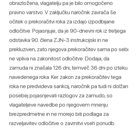
obrazložena, vlagatelju pa je bilo omogočeno
pravno varstvo. V zaključku naročnik zavrača še
očitek o prekoračitvi roka za izdajo izpodbijane
odločitve. Pojasnjuje, da je 90-dnevni rok iz tretjega
odstavka 90. člena ZJN-3 instrukcijski in ne
prekluziven, zato njegova prekoračitev sama po sebi
ne vpliva na zakonitost odločitve. Dodaja, da
zamuda ni znašala 126 dni, temveč 36 dni po izteku
navedenega roka. Ker zakon za prekoračitev tega
roka ne predvideva sankcij, naročnik pa tudi ni dolžan
posebej pojasnjevati razlogov za zamudo, so
vlagateljeve navedbe po njegovem mnenju
brezpredmetne in ne morejo biti podlaga za
razveljavitev odločitve o zavrnitvi vseh ponudb.