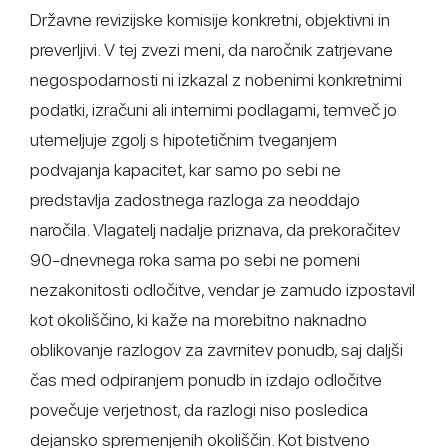
Državne revizijske komisije konkretni, objektivni in
preverljivi. V tej zvezi meni, da naročnik zatrjevane
negospodarnosti ni izkazal z nobenimi konkretnimi
podatki, izračuni ali internimi podlagami, temveč jo
utemeljuje zgolj s hipotetičnim tveganjem
podvajanja kapacitet, kar samo po sebi ne
predstavlja zadostnega razloga za neoddajo
naročila. Vlagatelj nadalje priznava, da prekoračitev
90-dnevnega roka sama po sebi ne pomeni
nezakonitosti odločitve, vendar je zamudo izpostavil
kot okoliščino, ki kaže na morebitno naknadno
oblikovanje razlogov za zavrnitev ponudb, saj daljši
čas med odpiranjem ponudb in izdajo odločitve
povečuje verjetnost, da razlogi niso posledica
dejansko spremenjenih okoliščin. Kot bistveno