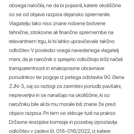
obsega naročila, ne da bi pojasnil, katere okoliščine
so se od objave razpisa dejansko spremenile.
Vlagatelju tako niso znane nobene bistvene
tehnične, strokovne ali finančne spremembe na
relevantnem trgu, ki bi lahko upravičevale takšno
odločitev. V posledici vsega navedenega vlagatelj
meni, da je naročnik s sprejeto odločitvijo kršil načeli
transparentnosti in enakopravne obravnave
ponudnikov ter pogoje iz petega odstavka 90. člena
ZJN-3, saj so razlogi za zavrnitev ponudb pavšalni,
nepreverljivi in se nanašajo na okoliščine, ki so
naročniku bile ali bi mu morale biti znane že pred
objavo razpisa. Pri tem se sklicuje tudi na prakso
Državne revizijske komisije in posebej izpostavlja
odločitev v zadevi št. 018-016/2022, iz katere