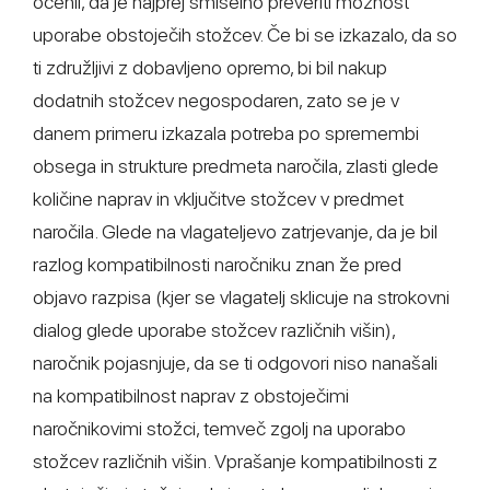
ocenil, da je najprej smiselno preveriti možnost
uporabe obstoječih stožcev. Če bi se izkazalo, da so
ti združljivi z dobavljeno opremo, bi bil nakup
dodatnih stožcev negospodaren, zato se je v
danem primeru izkazala potreba po spremembi
obsega in strukture predmeta naročila, zlasti glede
količine naprav in vključitve stožcev v predmet
naročila. Glede na vlagateljevo zatrjevanje, da je bil
razlog kompatibilnosti naročniku znan že pred
objavo razpisa (kjer se vlagatelj sklicuje na strokovni
dialog glede uporabe stožcev različnih višin),
naročnik pojasnjuje, da se ti odgovori niso nanašali
na kompatibilnost naprav z obstoječimi
naročnikovimi stožci, temveč zgolj na uporabo
stožcev različnih višin. Vprašanje kompatibilnosti z