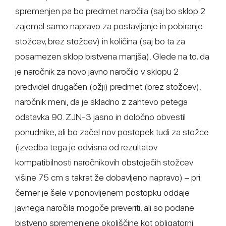
spremenjen pa bo predmet naročila (saj bo sklop 2
zajemal samo napravo za postavljanje in pobiranje
stožcev, brez stožcev) in količina (saj bo ta za
posamezen sklop bistvena manjša). Glede na to, da
je naročnik za novo javno naročilo v sklopu 2
predvidel drugačen (ožji) predmet (brez stožcev),
naročnik meni, da je skladno z zahtevo petega
odstavka 90. ZJN-3 jasno in določno obvestil
ponudnike, ali bo začel nov postopek tudi za stožce
(izvedba tega je odvisna od rezultatov
kompatibilnosti naročnikovih obstoječih stožcev
višine 75 cm s takrat že dobavljeno napravo) – pri
čemer je šele v ponovljenem postopku oddaje
javnega naročila mogoče preveriti, ali so podane
bistveno spremenjene okoliščine kot obligatorni