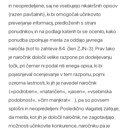
in neopredeljene, saj ne vsebujejo nikakršnih opisov
(razen pavšalnih), ki bi omogočali učinkovito
preverjanje informacij, predloženih s strani
ponudnikov, in na podlagi katerih bi se ocenilo, kako
ponudba izpolnjuje merila za oddajo javnega
naročila (kot to zahteva 84. člen ZJN-3). Prav tako
je naročnik določil velike razpone pri dodeljevanju
točk, pri čemer ni podal niti enega opisa, ki bi
pojasnjeval ocenjevanje v tem razponu, pojmi
oziroma lastnosti, ki jih je navedel naročnik
(»podroben«, »natančen«, »jasen«, »vsebinska
podobnost«, »čim manjkrat«…), pa so povsem
splošni in neopredeljeni. Posledično vlagatelj zatrjuje,
da merila, kot jih je določil naročnik, ne zagotavljajo
možnosti učinkovite konkurence, naročniku pa je