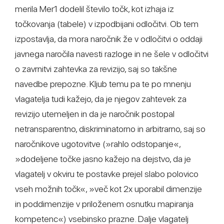
merila Mer1 dodelil število točk, kot izhaja iz
točkovanja (tabele) v izpodbijani odločitvi. Ob tem
izpostavlja, da mora naročnik že v odločitvi o oddaji
javnega naročila navesti razloge in ne šele v odločitvi
o zavrnitvi zahtevka za revizijo, saj so takšne
navedbe prepozne. Kljub temu pa te po mnenju
vlagatelja tudi kažejo, da je njegov zahtevek za
revizijo utemeljen in da je naročnik postopal
netransparentno, diskriminatorno in arbitrarno, saj so
naročnikove ugotovitve (»rahlo odstopanje«,
»dodeljene točke jasno kažejo na dejstvo, da je
vlagatelj v okviru te postavke prejel slabo polovico
vseh možnih točk«, »več kot 2x uporabil dimenzije
in poddimenzije v priloženem osnutku mapiranja
kompetenc«) vsebinsko prazne. Dalje vlagatelj