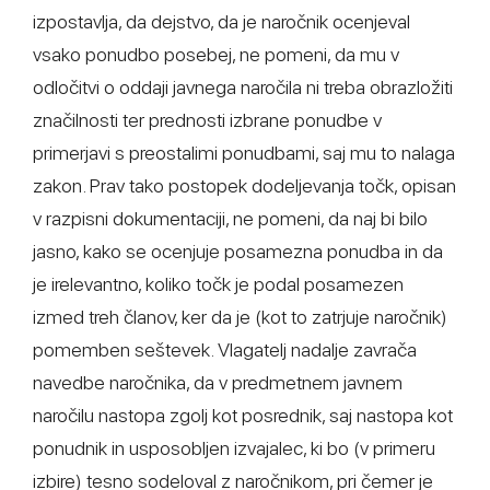
izpostavlja, da dejstvo, da je naročnik ocenjeval
vsako ponudbo posebej, ne pomeni, da mu v
odločitvi o oddaji javnega naročila ni treba obrazložiti
značilnosti ter prednosti izbrane ponudbe v
primerjavi s preostalimi ponudbami, saj mu to nalaga
zakon. Prav tako postopek dodeljevanja točk, opisan
v razpisni dokumentaciji, ne pomeni, da naj bi bilo
jasno, kako se ocenjuje posamezna ponudba in da
je irelevantno, koliko točk je podal posamezen
izmed treh članov, ker da je (kot to zatrjuje naročnik)
pomemben seštevek. Vlagatelj nadalje zavrača
navedbe naročnika, da v predmetnem javnem
naročilu nastopa zgolj kot posrednik, saj nastopa kot
ponudnik in usposobljen izvajalec, ki bo (v primeru
izbire) tesno sodeloval z naročnikom, pri čemer je