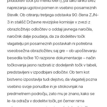
pridobitev točk po merilu Mer1), pa tako lahko brez
naprezanja ugotovi pomen in vsebino posameznih
številk. Ob citiranju tretjega odstavka 90. člena ZJN-
3 in stališč Državne revizijske komisije v zvezi z
obrazložitvijo odločitev o oddaji javnega naročila,
naročnik dalje poudarja, da za dodelitev točk
vlagatelju pri posameznih postavkah ni potrebna
vseobsežna obrazložitev, saj gre – ob upoštevanju
besedila točke 10 razpisne dokumentacije – način
točkovanja jasno razbrati iz dodeljenih točk v tabeli,
predstavljeni v izpodbijani odločitvi. Ob tem kot
bistveno izpostavlja tudi dejstvo, da vlagatelj pozna
vsebino svoje ponudbe in je strokovnjak na
predmetnem področju, zato mu je znano, kako se
le-ta odraža v dodelitvi točk, pri čemer nima