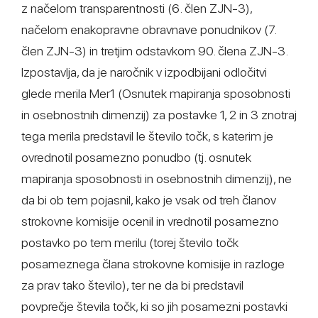
z načelom transparentnosti (6. člen ZJN-3),
načelom enakopravne obravnave ponudnikov (7.
člen ZJN-3) in tretjim odstavkom 90. člena ZJN-3.
Izpostavlja, da je naročnik v izpodbijani odločitvi
glede merila Mer1 (Osnutek mapiranja sposobnosti
in osebnostnih dimenzij) za postavke 1, 2 in 3 znotraj
tega merila predstavil le število točk, s katerim je
ovrednotil posamezno ponudbo (tj. osnutek
mapiranja sposobnosti in osebnostnih dimenzij), ne
da bi ob tem pojasnil, kako je vsak od treh članov
strokovne komisije ocenil in vrednotil posamezno
postavko po tem merilu (torej število točk
posameznega člana strokovne komisije in razloge
za prav tako število), ter ne da bi predstavil
povprečje števila točk, ki so jih posamezni postavki