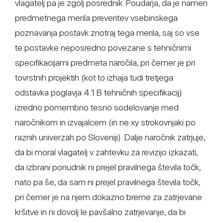
vlagatelj pa je zgolj posrednik. Poudarja, da je namen
predmetnega merila preveritev vsebinskega
poznavanja postavk znotraj tega merila, saj so vse
te postavke neposredno povezane s tehničnimi
specifikacijami predmeta naročila, pri čemer je pri
tovrstnih projektih (kot to izhaja tudi tretjega
odstavka poglavja 4.1 B tehničnih specifikacij)
izredno pomembno tesno sodelovanje med
naročnikom in izvajalcem (in ne xy strokovnjaki po
raznih univerzah po Sloveniji). Dalje naročnik zatrjuje,
da bi moral vlagatelj v zahtevku za revizijo izkazati,
da izbrani ponudnik ni prejel pravilnega števila točk,
nato pa še, da sam ni prejel pravilnega števila točk,
pri čemer je na njem dokazno breme za zatrjevane
kršitve in ni dovolj le pavšalno zatrjevanje, da bi