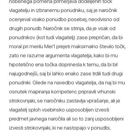
nobenega pomena primerjava dodeljenih točk
vlagatelju in izbranemu ponudniku, saj je naročnik
ocenjeval vsako ponudbo posebej, neodvisno od
drugih ponudb. Naročnik se strinja, da je vsak od
ponudnikov (kot tudi vlagatelj) zase prepričan, da bi
moral pri merilu Mer1 prejeti maksimalno število točk,
zato ne razume argumenta vlagatelja, kako bi mu
hipotetično ena točka doprinesla k temu, da bi bil
najugodnejši, saj bi lahko enako zase trdili tudi drugi
ponudniki. Glede na navedbo vlagatelja, da naj bi mu
osnutek mapiranja kompetenc pripravili vrhunski
strokovnjaki, se naročniku zastavlja vprašanje, ali je
vlagatelj sploh vsebinsko usposobljen izvesti
predmet javnega naročila ali so to zanj usposobljeni
izvesti strokovnjaki, ki ne nastopajo v ponudbi,