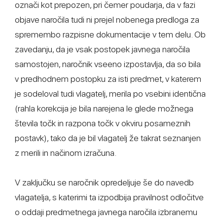
označi kot prepozen, pri čemer poudarja, da v fazi
objave naročila tudi ni prejel nobenega predloga za
spremembo razpisne dokumentacije v tem delu. Ob
zavedanju, da je vsak postopek javnega naročila
samostojen, naročnik vseeno izpostavlja, da so bila
v predhodnem postopku za isti predmet, v katerem
je sodeloval tudi vlagatelj, merila po vsebini identična
(rahla korekcija je bila narejena le glede možnega
števila točk in razpona točk v okviru posameznih
postavk), tako da je bil vlagatelj že takrat seznanjen
z merili in načinom izračuna.
V zaključku se naročnik opredeljuje še do navedb
vlagatelja, s katerimi ta izpodbija pravilnost odločitve
o oddaji predmetnega javnega naročila izbranemu