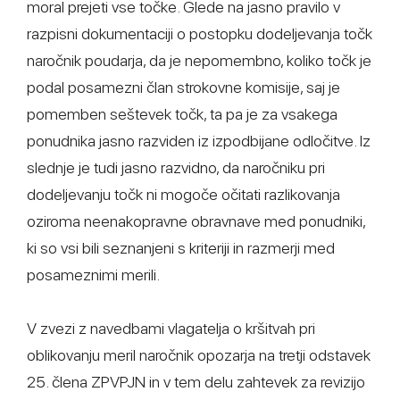
moral prejeti vse točke. Glede na jasno pravilo v
razpisni dokumentaciji o postopku dodeljevanja točk
naročnik poudarja, da je nepomembno, koliko točk je
podal posamezni član strokovne komisije, saj je
pomemben seštevek točk, ta pa je za vsakega
ponudnika jasno razviden iz izpodbijane odločitve. Iz
slednje je tudi jasno razvidno, da naročniku pri
dodeljevanju točk ni mogoče očitati razlikovanja
oziroma neenakopravne obravnave med ponudniki,
ki so vsi bili seznanjeni s kriteriji in razmerji med
posameznimi merili.
V zvezi z navedbami vlagatelja o kršitvah pri
oblikovanju meril naročnik opozarja na tretji odstavek
25. člena ZPVPJN in v tem delu zahtevek za revizijo