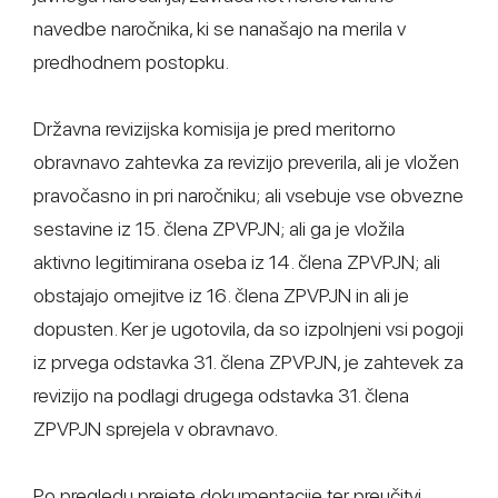
navedbe naročnika, ki se nanašajo na merila v
predhodnem postopku.
Državna revizijska komisija je pred meritorno
obravnavo zahtevka za revizijo preverila, ali je vložen
pravočasno in pri naročniku; ali vsebuje vse obvezne
sestavine iz 15. člena ZPVPJN; ali ga je vložila
aktivno legitimirana oseba iz 14. člena ZPVPJN; ali
obstajajo omejitve iz 16. člena ZPVPJN in ali je
dopusten. Ker je ugotovila, da so izpolnjeni vsi pogoji
iz prvega odstavka 31. člena ZPVPJN, je zahtevek za
revizijo na podlagi drugega odstavka 31. člena
ZPVPJN sprejela v obravnavo.
Po pregledu prejete dokumentacije ter preučitvi