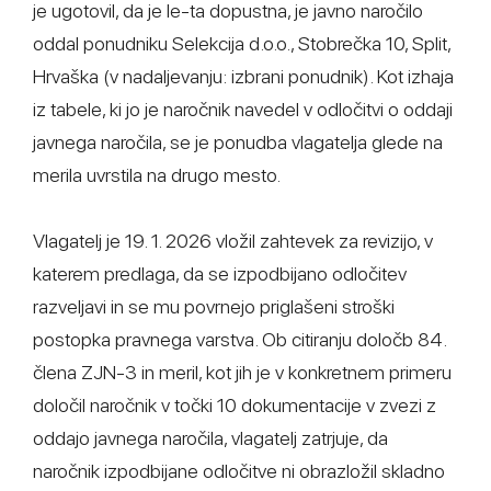
je ugotovil, da je le-ta dopustna, je javno naročilo
oddal ponudniku Selekcija d.o.o., Stobrečka 10, Split,
Hrvaška (v nadaljevanju: izbrani ponudnik). Kot izhaja
iz tabele, ki jo je naročnik navedel v odločitvi o oddaji
javnega naročila, se je ponudba vlagatelja glede na
merila uvrstila na drugo mesto.
Vlagatelj je 19. 1. 2026 vložil zahtevek za revizijo, v
katerem predlaga, da se izpodbijano odločitev
razveljavi in se mu povrnejo priglašeni stroški
postopka pravnega varstva. Ob citiranju določb 84.
člena ZJN-3 in meril, kot jih je v konkretnem primeru
določil naročnik v točki 10 dokumentacije v zvezi z
oddajo javnega naročila, vlagatelj zatrjuje, da
naročnik izpodbijane odločitve ni obrazložil skladno