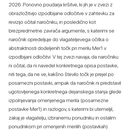
2026. Ponovno poudarja kršitve, ki jih je v zvezi z
obrazložitvijo izpodbijane odločitve v zahtevku za
revizijo očital naročniku, in posledično kot
brezpredmetne zavrača argumente, s katerimi se
naročnik opredeljuje do vlagateljevega očitka o
abstraktnosti dodeljenih točk pri merilu Mer1 v
izpodbijani odločitvi. V tej zvezi navaja, da naročniku
ni očital, da ni navedel konkretnega opisa postavke,
niti tega, da ne ve, kakšno število točk je prejel po
posamezni postavki, ampak da naročnik ni predstavil
ugotovljenega konkretnega dejanskega stanja glede
izpolnjevanja omenjenega merila (posamezne
postavke Mer1) in razlogov, s katerimi bi utemeljil,
zakaj je vlagatelju, izbranemu ponudniku in ostalim
ponudnikom pri omenjenih merilih (postavkah)