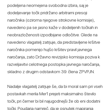
podeljena neomejena svobodna izbira, saj je
dodeljevanje točk pridržano arbitrarni presoji
naročnika (oziroma njegove strokovne komisije),
navedeno pa se jasno kaže v dodeljenih točkah in
neobrazloženosti izpodbijane odločitve. Glede na
navedeno vlagatelj zatrjuje, da predstavljene kršitve
naročnika pomenijo hujšo kršitev pravil javnega
naročanja, zato Državno revizijsko komisija poziva k
razveljavitvi celotnega postopka javnega naročanja,
skladno z drugim odstavkom 39. člena ZPVPJN.
Nadalje vlagatelj zatrjuje še, da bi moral sam pri vseh
postavkah merila Mer1 prejeti maksimalno število
točk, pri čemer bi bil najugodnejši že ob eni dodatni
točki. Poudarja namreč, da je osnutek mapiranja