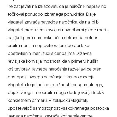
ne zatrjevati ne izkazovati, da je naročnik nepravilno
točkoval ponudbo izbranega ponudnika. Dalje
vlagatelj zavrača navedbe naročnika, da naj bi bil
vlagatelj prepozen s svojimi navedbami glede meril,
saj (kot prvo) naročniku očita netransparnetnost,
arbitrarnost in nepravilnost pri uporabi tako
postavljenih meril, tudi sicer pa ima Državna
revizijska komisija možnost, da v primeru hujših
kršitev pravil javnega naročanja razveljavi celoten
postopek javnega naročanja – kar po mnenju
vlagatelja terja tudi nezmožnost transparentnega,
objektivnega in nearbitrarnega dodeljevanja točk v
konkretnem primeru. V zaključku vlagatelj,
upoštevajoč samostojnost vsakokratnega postopka
javnega naročanja, zavrača kot nerelevantne