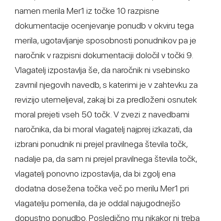
namen merila Mer1 iz točke 10 razpisne
dokumentacije ocenjevanje ponudb v okviru tega
merila, ugotavljanje sposobnosti ponudnikov pa je
naročnik v razpisni dokumentaciji določil v točki 9.
Vlagatelj izpostavlja še, da naročnik ni vsebinsko
zavrnil njegovih navedb, s katerimi je v zahtevku za
revizijo utemeljeval, zakaj bi za predloženi osnutek
moral prejeti vseh 50 točk. V zvezi z navedbami
naročnika, da bi moral vlagatelj najprej izkazati, da
izbrani ponudnik ni prejel pravilnega števila točk,
nadalje pa, da sam ni prejel pravilnega števila točk,
vlagatelj ponovno izpostavlja, da bi zgolj ena
dodatna dosežena točka več po merilu Mer1 pri
vlagatelju pomenila, da je oddal najugodnejšo
dopustno ponudbo. Posledično mu nikakor ni treba