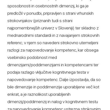
sposobnosti in osebnostnih dimenzij, ki ga je
predložil v ponudbi, pripravljen s strani vrhunskih
strokovnjakov (priznanih tudi s strani
najpomembnejših univerz v Sloveniji) ter skladno z
mednarodnimi standardi in z navajanjem strokovnih
referenc; v njem so navedeni strokovno utemeljeni
razlogi za napovedovanje kompetenc, kar obsega
vsebinsko podobnost med
dimenzijami/poddimenzijami in kompetencami ter
podaja razlago vključitve kognitivnega testa v
napovedovanje kompetenc. Dalje izpostavlja, da so
bile dimenzije in poddimenzije uporabljene več kot
enkrat, a je raznolikost uporabljenih
dimenzij/poddimenzij in nalog v kognitivnem testu
za napovedovanje kompetenc ustrezna strokovnim