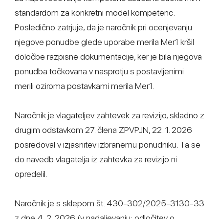
standardom za konkretni model kompetenc.
Posledično zatrjuje, da je naročnik pri ocenjevanju
njegove ponudbe glede uporabe merila Mer1 kršil
določbe razpisne dokumentacije, ker je bila njegova
ponudba točkovana v nasprotju s postavljenimi
merili oziroma postavkami merila Mer1.
Naročnik je vlagateljev zahtevek za revizijo, skladno z
drugim odstavkom 27. člena ZPVPJN, 22. 1. 2026
posredoval v izjasnitev izbranemu ponudniku. Ta se
do navedb vlagatelja iz zahtevka za revizijo ni
opredelil.
Naročnik je s sklepom št. 430-302/2025-3130-33
z dne 4. 2. 2026 (v nadaljevanju: odločitev o