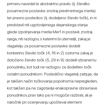
primeru navedel le abstraktno pravilo (tj. številko
posamezne postavke znotraj predmetnega merila)
ter pravno posledico (tj. dodeljeno število točk), in ni
predstavil niti ugotovljenega dejanskega stanja
glede izpolnjevanja merila Mer1 in postavk znotraj
njega, niti razlogov, s katerimi bi utemeljil, zakaj je
vlagatelju za posamezne postavke dodelil
konkretno število točk (4, 16 in 2) oziroma zakaj je
določeno število točk (5, 29 in 9) dodelil izbranemu
ponudniku, kot tudi ne razlogov za dodelitev točk
ostalim ponudnikom. Posledično vlagatelj zatrjuje, da
je takšen način točkovanja popolnoma nepregleden,
kot takšen pa ne zagotavlja enakopravne obravnave
ponudnikov, prav tako pa ni mogoče razbrati, ali je
naročnik pri ocenjevanju upošteval element