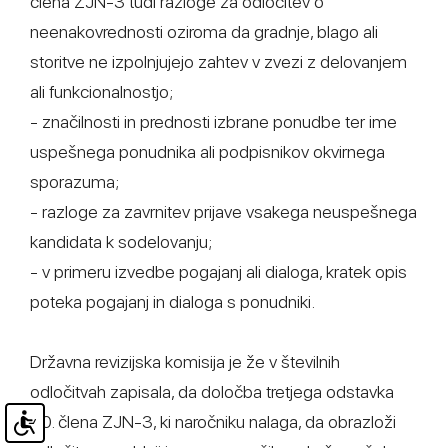
člena ZJN-3 tudi razloge za odločitev o
neenakovrednosti oziroma da gradnje, blago ali
storitve ne izpolnjujejo zahtev v zvezi z delovanjem
ali funkcionalnostjo;
- značilnosti in prednosti izbrane ponudbe ter ime
uspešnega ponudnika ali podpisnikov okvirnega
sporazuma;
- razloge za zavrnitev prijave vsakega neuspešnega
kandidata k sodelovanju;
- v primeru izvedbe pogajanj ali dialoga, kratek opis
poteka pogajanj in dialoga s ponudniki.
Državna revizijska komisija je že v številnih
odločitvah zapisala, da določba tretjega odstavka
90. člena ZJN-3, ki naročniku nalaga, da obrazloži