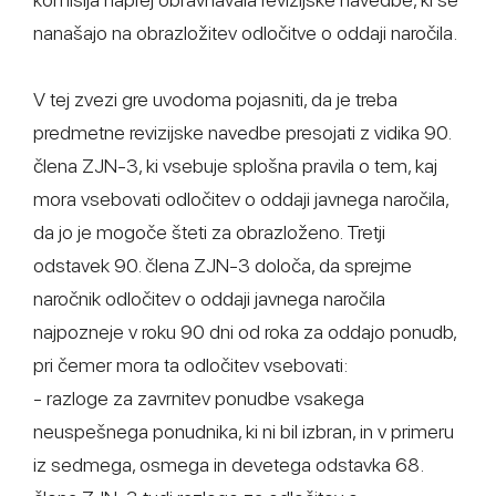
nanašajo na obrazložitev odločitve o oddaji naročila.
V tej zvezi gre uvodoma pojasniti, da je treba
predmetne revizijske navedbe presojati z vidika 90.
člena ZJN-3, ki vsebuje splošna pravila o tem, kaj
mora vsebovati odločitev o oddaji javnega naročila,
da jo je mogoče šteti za obrazloženo. Tretji
odstavek 90. člena ZJN-3 določa, da sprejme
naročnik odločitev o oddaji javnega naročila
najpozneje v roku 90 dni od roka za oddajo ponudb,
pri čemer mora ta odločitev vsebovati:
- razloge za zavrnitev ponudbe vsakega
neuspešnega ponudnika, ki ni bil izbran, in v primeru
iz sedmega, osmega in devetega odstavka 68.