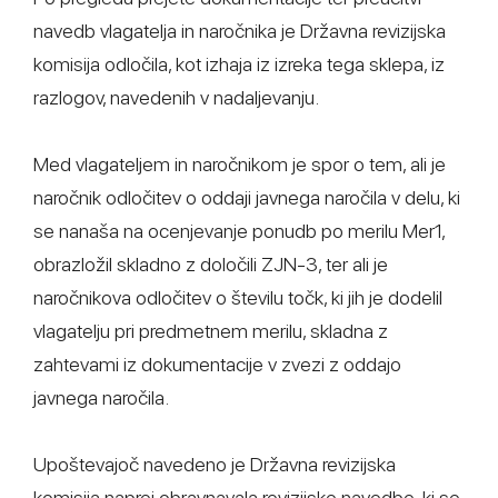
navedb vlagatelja in naročnika je Državna revizijska
komisija odločila, kot izhaja iz izreka tega sklepa, iz
razlogov, navedenih v nadaljevanju.
Med vlagateljem in naročnikom je spor o tem, ali je
naročnik odločitev o oddaji javnega naročila v delu, ki
se nanaša na ocenjevanje ponudb po merilu Mer1,
obrazložil skladno z določili ZJN-3, ter ali je
naročnikova odločitev o številu točk, ki jih je dodelil
vlagatelju pri predmetnem merilu, skladna z
zahtevami iz dokumentacije v zvezi z oddajo
javnega naročila.
Upoštevajoč navedeno je Državna revizijska
komisija naprej obravnavala revizijske navedbe, ki se