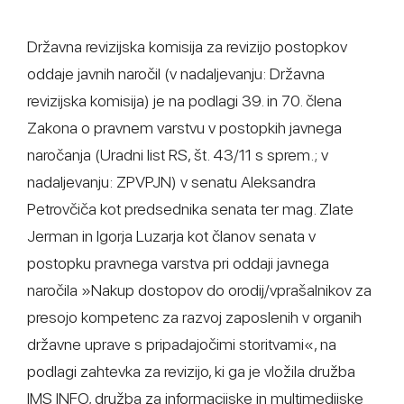
Državna revizijska komisija za revizijo postopkov
oddaje javnih naročil (v nadaljevanju: Državna
revizijska komisija) je na podlagi 39. in 70. člena
Zakona o pravnem varstvu v postopkih javnega
naročanja (Uradni list RS, št. 43/11 s sprem.; v
nadaljevanju: ZPVPJN) v senatu Aleksandra
Petrovčiča kot predsednika senata ter mag. Zlate
Jerman in Igorja Luzarja kot članov senata v
postopku pravnega varstva pri oddaji javnega
naročila »Nakup dostopov do orodij/vprašalnikov za
presojo kompetenc za razvoj zaposlenih v organih
državne uprave s pripadajočimi storitvami«, na
podlagi zahtevka za revizijo, ki ga je vložila družba
IMS INFO, družba za informacijske in multimedijske