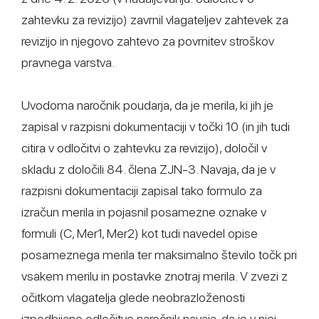
zahtevku za revizijo) zavrnil vlagateljev zahtevek za
revizijo in njegovo zahtevo za povrnitev stroškov
pravnega varstva.
Uvodoma naročnik poudarja, da je merila, ki jih je
zapisal v razpisni dokumentaciji v točki 10 (in jih tudi
citira v odločitvi o zahtevku za revizijo), določil v
skladu z določili 84. člena ZJN-3. Navaja, da je v
razpisni dokumentaciji zapisal tako formulo za
izračun merila in pojasnil posamezne oznake v
formuli (C, Mer1, Mer2) kot tudi navedel opise
posameznega merila ter maksimalno število točk pri
vsakem merilu in postavke znotraj merila. V zvezi z
očitkom vlagatelja glede neobrazloženosti
izpodbijane odločitve naročnik navaja, da je v njej