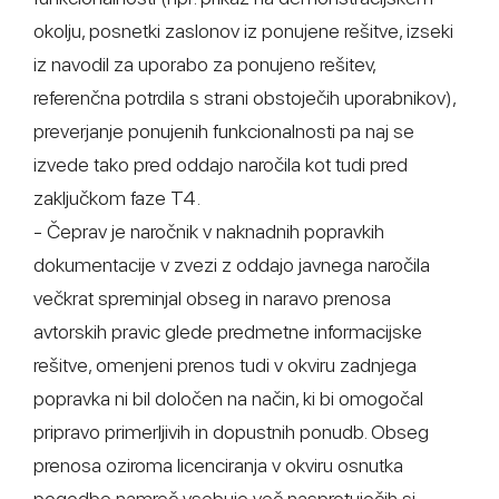
okolju, posnetki zaslonov iz ponujene rešitve, izseki
iz navodil za uporabo za ponujeno rešitev,
referenčna potrdila s strani obstoječih uporabnikov),
preverjanje ponujenih funkcionalnosti pa naj se
izvede tako pred oddajo naročila kot tudi pred
zaključkom faze T4.
- Čeprav je naročnik v naknadnih popravkih
dokumentacije v zvezi z oddajo javnega naročila
večkrat spreminjal obseg in naravo prenosa
avtorskih pravic glede predmetne informacijske
rešitve, omenjeni prenos tudi v okviru zadnjega
popravka ni bil določen na način, ki bi omogočal
pripravo primerljivih in dopustnih ponudb. Obseg
prenosa oziroma licenciranja v okviru osnutka
pogodbe namreč vsebuje več nasprotujočih si