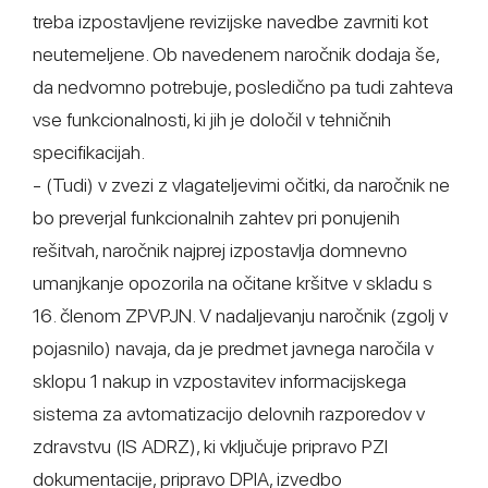
treba izpostavljene revizijske navedbe zavrniti kot
neutemeljene. Ob navedenem naročnik dodaja še,
da nedvomno potrebuje, posledično pa tudi zahteva
vse funkcionalnosti, ki jih je določil v tehničnih
specifikacijah.
- (Tudi) v zvezi z vlagateljevimi očitki, da naročnik ne
bo preverjal funkcionalnih zahtev pri ponujenih
rešitvah, naročnik najprej izpostavlja domnevno
umanjkanje opozorila na očitane kršitve v skladu s
16. členom ZPVPJN. V nadaljevanju naročnik (zgolj v
pojasnilo) navaja, da je predmet javnega naročila v
sklopu 1 nakup in vzpostavitev informacijskega
sistema za avtomatizacijo delovnih razporedov v
zdravstvu (IS ADRZ), ki vključuje pripravo PZI
dokumentacije, pripravo DPIA, izvedbo