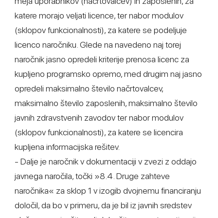
meja uporabnikov (načrtovalcev) in zaposlenih, za
katere morajo veljati licence, ter nabor modulov
(sklopov funkcionalnosti), za katere se podeljuje
licenco naročniku. Glede na navedeno naj torej
naročnik jasno opredeli kriterije prenosa licenc za
kupljeno programsko opremo, med drugim naj jasno
opredeli maksimalno število načrtovalcev,
maksimalno število zaposlenih, maksimalno število
javnih zdravstvenih zavodov ter nabor modulov
(sklopov funkcionalnosti), za katere se licencira
kupljena informacijska rešitev.
- Dalje je naročnik v dokumentaciji v zvezi z oddajo
javnega naročila, točki »8.4. Druge zahteve
naročnika« za sklop 1 v izogib dvojnemu financiranju
določil, da bo v primeru, da je bil iz javnih sredstev