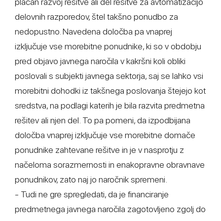
plačan razvoj rešitve ali del rešitve za avtomatizacijo
delovnih razporedov, štel takšno ponudbo za
nedopustno. Navedena določba pa vnaprej
izključuje vse morebitne ponudnike, ki so v obdobju
pred objavo javnega naročila v kakršni koli obliki
poslovali s subjekti javnega sektorja, saj se lahko vsi
morebitni dohodki iz takšnega poslovanja štejejo kot
sredstva, na podlagi katerih je bila razvita predmetna
rešitev ali njen del. To pa pomeni, da izpodbijana
določba vnaprej izključuje vse morebitne domače
ponudnike zahtevane rešitve in je v nasprotju z
načeloma sorazmernosti in enakopravne obravnave
ponudnikov, zato naj jo naročnik spremeni.
- Tudi ne gre spregledati, da je financiranje
predmetnega javnega naročila zagotovljeno zgolj do