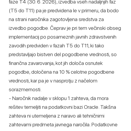
faze T4 (30. 6. 2026), izvedba vseh nadaljnjih faz
(T5 do T11) pa je predvidena le v primeru, da bodo
na strani naročnika zagotovljena sredstva za
izvedbo pogodbe. Čeprav je pri tem večinski obseg
implementacij po posameznih javnih zdravstvenih
zavodih predviden v fazah T5 do T11, ki tako
predstavljajo bistven del pogodbene vrednosti, so
finančna zavarovanja, kot jih določa osnutek
pogodbe, določena na 10 % celotne pogodbene
vrednosti, kar pa je v nasprotju z načelom
sorazmernosti.
- Naročnik nadalje v sklopu 1 zahteva, da mora
rešitev temeljiti na podatkovni bazi Oracle. Takšna
zahteva ni utemeljena z naravo ali tehničnimi
zahtevami predmeta javnega naročila. Podatkovne