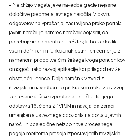
- Ne držijo vlagateljeve navedbe glede nejasne
določitve predmeta javnega naročila. V okviru
odgovorov na vprašanja, zastavljena preko portala
javnih naročil, je namreč naročnik pojasnil, da
potrebuje implementirano rešitev, ki bo zadostila
vsem definiranim funkcionalnostim, pri čemer je z
namenom pridobitve čim širšega kroga ponudnikov
omogočil tako razvoj aplikacije kot prilagoditev že
obstoječe licence. Dalje naročnik v zvezi z
revizijskimi navedbami o prekratkem roku za razvoj
zahtevane rešitve izpostavlja določbo tretjega
odstavka 16. člena ZPVPJN in navaja, da zaradi
umanjkanja ustreznega opozorila na portalu javnih
naročil in posledične neizpolnitve procesnega
pogoja meritorna presoja izpostavljenih revizijskih