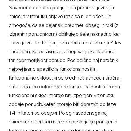
Navedeno dodatno potrjuje, da predmet javnega
naročila v trenutku objave razpisa ni določen. To
omogoča, da se dejanski predmet, obseg in roki (z
izbranim ponudnikom) oblikujejo šele naknadno, kar
ustvarja visoko tveganje za arbitrarnost izbire, kršitev
načela enake obravnave, omejevanje konkurence
ter neprimerljivost ponudb. Posledično naj naročnik
najprej jasno specificira funkcionalnosti in
funkcionalne sklope, ki so predmet javnega naročila,
nato pa jasno določi, katere funkcionalnosti oziroma
funkcionalni sklopi morajo biti izpolnjeni v trenutku
oddaje ponudb, kateri morajo biti dorazviti do faze
T4 in kateri so opcijski. Poleg navedenega naj
naročnik določi tudi ustrezno preverjanje ponujenih
funkcionalnosti (npr. prikaz na demonstracijskem