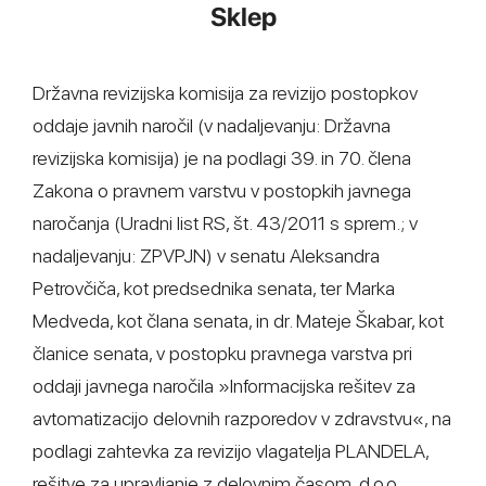
Sklep
Državna revizijska komisija za revizijo postopkov
oddaje javnih naročil (v nadaljevanju: Državna
revizijska komisija) je na podlagi 39. in 70. člena
Zakona o pravnem varstvu v postopkih javnega
naročanja (Uradni list RS, št. 43/2011 s sprem.; v
nadaljevanju: ZPVPJN) v senatu Aleksandra
Petrovčiča, kot predsednika senata, ter Marka
Medveda, kot člana senata, in dr. Mateje Škabar, kot
članice senata, v postopku pravnega varstva pri
oddaji javnega naročila »Informacijska rešitev za
avtomatizacijo delovnih razporedov v zdravstvu«, na
podlagi zahtevka za revizijo vlagatelja PLANDELA,
rešitve za upravljanje z delovnim časom, d.o.o.,