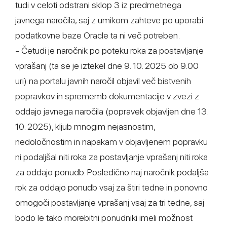
tudi v celoti odstrani sklop 3 iz predmetnega
javnega naročila, saj z umikom zahteve po uporabi
podatkovne baze Oracle ta ni več potreben.
- Četudi je naročnik po poteku roka za postavljanje
vprašanj (ta se je iztekel dne 9. 10. 2025 ob 9.00
uri) na portalu javnih naročil objavil več bistvenih
popravkov in sprememb dokumentacije v zvezi z
oddajo javnega naročila (popravek objavljen dne 13.
10. 2025), kljub mnogim nejasnostim,
nedoločnostim in napakam v objavljenem popravku
ni podaljšal niti roka za postavljanje vprašanj niti roka
za oddajo ponudb. Posledično naj naročnik podaljša
rok za oddajo ponudb vsaj za štiri tedne in ponovno
omogoči postavljanje vprašanj vsaj za tri tedne, saj
bodo le tako morebitni ponudniki imeli možnost