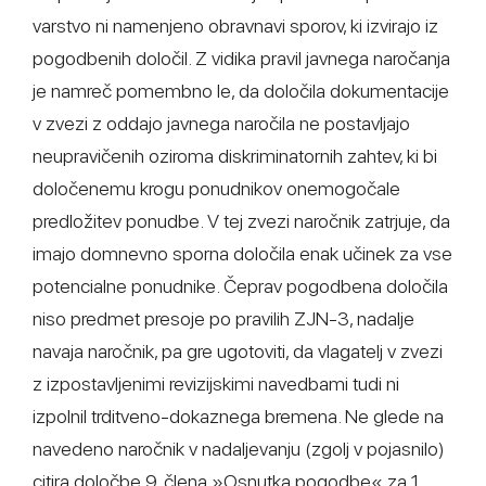
varstvo ni namenjeno obravnavi sporov, ki izvirajo iz
pogodbenih določil. Z vidika pravil javnega naročanja
je namreč pomembno le, da določila dokumentacije
v zvezi z oddajo javnega naročila ne postavljajo
neupravičenih oziroma diskriminatornih zahtev, ki bi
določenemu krogu ponudnikov onemogočale
predložitev ponudbe. V tej zvezi naročnik zatrjuje, da
imajo domnevno sporna določila enak učinek za vse
potencialne ponudnike. Čeprav pogodbena določila
niso predmet presoje po pravilih ZJN-3, nadalje
navaja naročnik, pa gre ugotoviti, da vlagatelj v zvezi
z izpostavljenimi revizijskimi navedbami tudi ni
izpolnil trditveno-dokaznega bremena. Ne glede na
navedeno naročnik v nadaljevanju (zgolj v pojasnilo)
citira določbe 9. člena »Osnutka pogodbe« za 1.