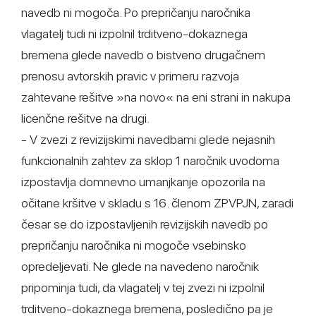
navedb ni mogoča. Po prepričanju naročnika
vlagatelj tudi ni izpolnil trditveno-dokaznega
bremena glede navedb o bistveno drugačnem
prenosu avtorskih pravic v primeru razvoja
zahtevane rešitve »na novo« na eni strani in nakupa
licenčne rešitve na drugi.
- V zvezi z revizijskimi navedbami glede nejasnih
funkcionalnih zahtev za sklop 1 naročnik uvodoma
izpostavlja domnevno umanjkanje opozorila na
očitane kršitve v skladu s 16. členom ZPVPJN, zaradi
česar se do izpostavljenih revizijskih navedb po
prepričanju naročnika ni mogoče vsebinsko
opredeljevati. Ne glede na navedeno naročnik
pripominja tudi, da vlagatelj v tej zvezi ni izpolnil
trditveno-dokaznega bremena, posledično pa je