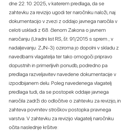
dne 22. 10. 2025, v katerem predlaga, da se
zahtevku za revizijo ugodi ter naročniku naloži, naj
dokumentacijo v zvezi z oddajo javnega naročila v
celoti uskladi z 68. členom Zakona o javnem
naročanju (Uradni list RS, št. 91/2015 s sprem.; v
nadaljevanju: ZJN-3) oziroma jo dopolni v skladu z
navedbami vlagatelja ter tako omogoči pripravo
dopustnih in primerljivih ponudb, podredno pa
predlaga razveljavitev navedene dokumentacije v
izpodbijanem delu. Poleg navedenega vlagatelj
predlaga tudi, da se postopek oddaje javnega
naročila zadrži do odločitve o zahtevku za revizijo, in
zahteva povrnitev stroškov postopka pravnega
varstva. V zahtevku za revizijo vlagatelj naročniku
očita naslednje kršitve: