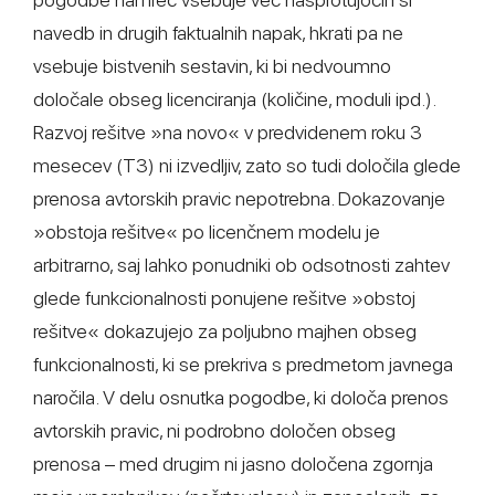
navedb in drugih faktualnih napak, hkrati pa ne
vsebuje bistvenih sestavin, ki bi nedvoumno
določale obseg licenciranja (količine, moduli ipd.).
Razvoj rešitve »na novo« v predvidenem roku 3
mesecev (T3) ni izvedljiv, zato so tudi določila glede
prenosa avtorskih pravic nepotrebna. Dokazovanje
»obstoja rešitve« po licenčnem modelu je
arbitrarno, saj lahko ponudniki ob odsotnosti zahtev
glede funkcionalnosti ponujene rešitve »obstoj
rešitve« dokazujejo za poljubno majhen obseg
funkcionalnosti, ki se prekriva s predmetom javnega
naročila. V delu osnutka pogodbe, ki določa prenos
avtorskih pravic, ni podrobno določen obseg
prenosa – med drugim ni jasno določena zgornja