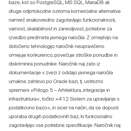
baze, kot so PostgreSQL, MS SQL, MariaDB ali
druge odprtokodne oziroma komercialne alternative
namreč enakovredno zagotavljajo funkcionalnosti,
varnost, skalabilnost in zanesljivost, potrebne za
izvedbo predmeta javnega naročila. Z omejitvijo na
določeno tehnologijo naročnik neupravičeno
omejuje konkurenco, povečuje stroške ponudbe in
diskriminira ponudnike. Naročnik naj zato iz
dokumentacije v zvezi z oddajo javnega naročila
umakne zahtevo po Oracle bazi, tj. ustrezno
spremeni »Prilogo 5 – Arhitektura, integracije in
infrastruktura«, točko »4.1.2 Sistem za upravljanje s
podatkovno bazo«, in sicer na način, da se dopusti
uporaba drugih podatkovnih baz, ki funkcionalno
zagotavljajo vse potrebne specifikacije. Naročnik naj