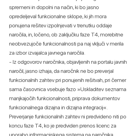
spremeni in dopolni na način, ki bo jasno
opredeljeval funkcionalne sklope, ki jih mora
ponujena rešitev izpolnjevati v trenutku oddaje
naročila, in, ločeno, ob zaključku faze T4, morebitne
neobvezujoče funkcionalnosti pa naj vključi v merila
za izbor izvajalca javnega naročila.
- Iz odgovorov naročnika, objavljenih na portalu javnih
naročil, jasno izhaja, da naročnik ne bo preverjal
funkcionalnih zahtev pri ponujenih rešitvah, pri čemer
sama časovnica vsebuje fazo »Uskladitev seznama
manjkajočih funkcionalnosti, priprava dokumentov
funkcionalnega dizajna in dizajna integracij«.
Preverjanje funkcionalnih zahtev ni predvideno niti po
koncu faze T4, ko je predviden prenos licenc za
uporabo informacijskega sistema na naročnika.