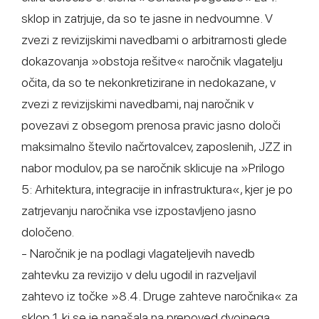
sklop in zatrjuje, da so te jasne in nedvoumne. V
zvezi z revizijskimi navedbami o arbitrarnosti glede
dokazovanja »obstoja rešitve« naročnik vlagatelju
očita, da so te nekonkretizirane in nedokazane, v
zvezi z revizijskimi navedbami, naj naročnik v
povezavi z obsegom prenosa pravic jasno določi
maksimalno število načrtovalcev, zaposlenih, JZZ in
nabor modulov, pa se naročnik sklicuje na »Prilogo
5: Arhitektura, integracije in infrastruktura«, kjer je po
zatrjevanju naročnika vse izpostavljeno jasno
določeno.
- Naročnik je na podlagi vlagateljevih navedb
zahtevku za revizijo v delu ugodil in razveljavil
zahtevo iz točke »8.4. Druge zahteve naročnika« za
sklop 1, ki se je nanašala na prepoved dvojnega