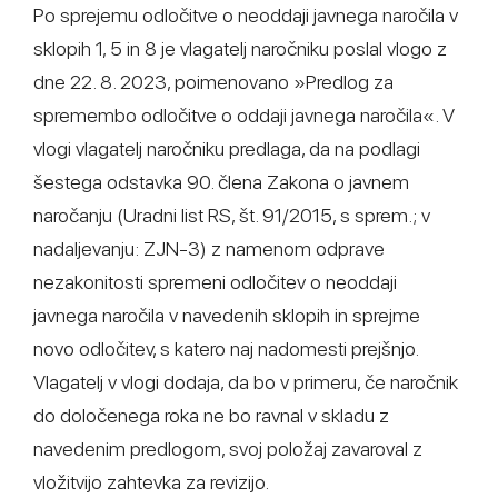
Po sprejemu odločitve o neoddaji javnega naročila v
sklopih 1, 5 in 8 je vlagatelj naročniku poslal vlogo z
dne 22. 8. 2023, poimenovano »Predlog za
spremembo odločitve o oddaji javnega naročila«. V
vlogi vlagatelj naročniku predlaga, da na podlagi
šestega odstavka 90. člena Zakona o javnem
naročanju (Uradni list RS, št. 91/2015, s sprem.; v
nadaljevanju: ZJN-3) z namenom odprave
nezakonitosti spremeni odločitev o neoddaji
javnega naročila v navedenih sklopih in sprejme
novo odločitev, s katero naj nadomesti prejšnjo.
Vlagatelj v vlogi dodaja, da bo v primeru, če naročnik
do določenega roka ne bo ravnal v skladu z
navedenim predlogom, svoj položaj zavaroval z
vložitvijo zahtevka za revizijo.