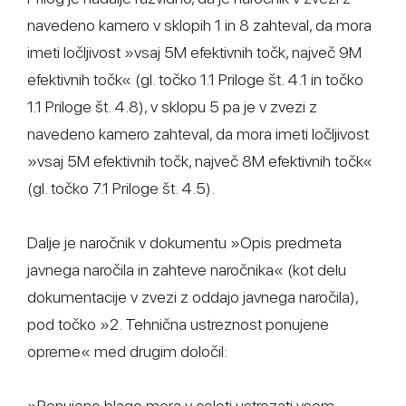
navedeno kamero v sklopih 1 in 8 zahteval, da mora
imeti ločljivost »vsaj 5M efektivnih točk, največ 9M
efektivnih točk« (gl. točko 1.1 Priloge št. 4.1 in točko
1.1 Priloge št. 4.8), v sklopu 5 pa je v zvezi z
navedeno kamero zahteval, da mora imeti ločljivost
»vsaj 5M efektivnih točk, največ 8M efektivnih točk«
(gl. točko 7.1 Priloge št. 4.5).
Dalje je naročnik v dokumentu »Opis predmeta
javnega naročila in zahteve naročnika« (kot delu
dokumentacije v zvezi z oddajo javnega naročila),
pod točko »2. Tehnična ustreznost ponujene
opreme« med drugim določil:
»Ponujeno blago mora v celoti ustrezati vsem