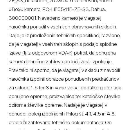
ZE_S3_datasheet_20230419 za dnevno/nočno
»Box« kamero IPC-HF5541F-ZE-S3, Dahua,
300000001. Navedeno kamero je vlagatelj
naročniku ponudil v vseh treh obravnavanih sklopih.
Dalje je iz predloženih tehničnih specifikacij razvidno,
da je vlagatelj v vseh treh sklopih s podajo splošne
izjave (tj. z odgovorom »DA«) potrdil, da ponujena
kamera tehnično zahtevo po ločljivosti izpolnjuje.
Prav tako ni sporno, da je vlagatelj v skladu z navodili
naročnika izpolnil obrazce ponudbenih predračunov
za sklope 1, 5 ter 8 in vanje vpisal podatke glede tipa
ponujene opreme, proizvajalca ter kataloške številke
oziroma številke opreme. Nadalje je vlagatelj v
ponudbi, poleg izpolnjenih Prilog št. 4.1, 4.5 in 4.8,
predložil zahtevano tehnično dokumentacijo. Ob