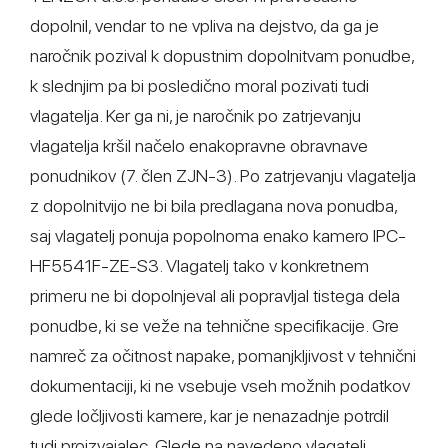
dopolnil, vendar to ne vpliva na dejstvo, da ga je
naročnik pozival k dopustnim dopolnitvam ponudbe,
k slednjim pa bi posledično moral pozivati tudi
vlagatelja. Ker ga ni, je naročnik po zatrjevanju
vlagatelja kršil načelo enakopravne obravnave
ponudnikov (7. člen ZJN-3). Po zatrjevanju vlagatelja
z dopolnitvijo ne bi bila predlagana nova ponudba,
saj vlagatelj ponuja popolnoma enako kamero IPC-
HF5541F-ZE-S3. Vlagatelj tako v konkretnem
primeru ne bi dopolnjeval ali popravljal tistega dela
ponudbe, ki se veže na tehnične specifikacije. Gre
namreč za očitnost napake, pomanjkljivost v tehnični
dokumentaciji, ki ne vsebuje vseh možnih podatkov
glede ločljivosti kamere, kar je nenazadnje potrdil
tudi proizvajalec. Glede na navedeno vlagatelj