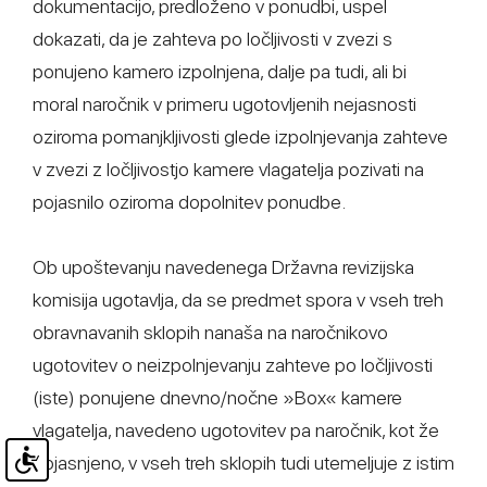
dokumentacijo, predloženo v ponudbi, uspel
dokazati, da je zahteva po ločljivosti v zvezi s
ponujeno kamero izpolnjena, dalje pa tudi, ali bi
moral naročnik v primeru ugotovljenih nejasnosti
oziroma pomanjkljivosti glede izpolnjevanja zahteve
v zvezi z ločljivostjo kamere vlagatelja pozivati na
pojasnilo oziroma dopolnitev ponudbe.
Ob upoštevanju navedenega Državna revizijska
komisija ugotavlja, da se predmet spora v vseh treh
obravnavanih sklopih nanaša na naročnikovo
ugotovitev o neizpolnjevanju zahteve po ločljivosti
(iste) ponujene dnevno/nočne »Box« kamere
vlagatelja, navedeno ugotovitev pa naročnik, kot že
pojasnjeno, v vseh treh sklopih tudi utemeljuje z istim