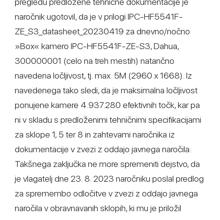
pregledu predložene tehnične dokumentacije je
naročnik ugotovil, da je v prilogi IPC-HF5541F-
ZE_S3_datasheet_20230419 za dnevno/nočno
»Box« kamero IPC-HF5541F-ZE-S3, Dahua,
300000001 (celo na treh mestih) natančno
navedena ločljivost, tj. max. 5M (2960 x 1668). Iz
navedenega tako sledi, da je maksimalna ločljivost
ponujene kamere 4.937.280 efektivnih točk, kar pa
ni v skladu s predloženimi tehničnimi specifikacijami
za sklope 1, 5 ter 8 in zahtevami naročnika iz
dokumentacije v zvezi z oddajo javnega naročila.
Takšnega zaključka ne more spremeniti dejstvo, da
je vlagatelj dne 23. 8. 2023 naročniku poslal predlog
za spremembo odločitve v zvezi z oddajo javnega
naročila v obravnavanih sklopih, ki mu je priložil