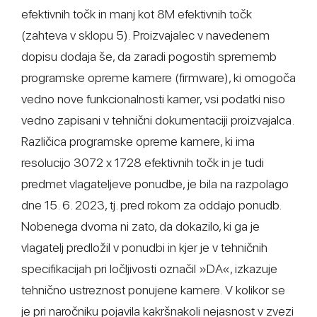
efektivnih točk in manj kot 8M efektivnih točk
(zahteva v sklopu 5). Proizvajalec v navedenem
dopisu dodaja še, da zaradi pogostih sprememb
programske opreme kamere (firmware), ki omogoča
vedno nove funkcionalnosti kamer, vsi podatki niso
vedno zapisani v tehnični dokumentaciji proizvajalca.
Različica programske opreme kamere, ki ima
resolucijo 3072 x 1728 efektivnih točk in je tudi
predmet vlagateljeve ponudbe, je bila na razpolago
dne 15. 6. 2023, tj. pred rokom za oddajo ponudb.
Nobenega dvoma ni zato, da dokazilo, ki ga je
vlagatelj predložil v ponudbi in kjer je v tehničnih
specifikacijah pri ločljivosti označil »DA«, izkazuje
tehnično ustreznost ponujene kamere. V kolikor se
je pri naročniku pojavila kakršnakoli nejasnost v zvezi