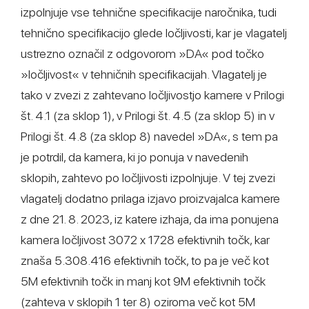
izpolnjuje vse tehnične specifikacije naročnika, tudi
tehnično specifikacijo glede ločljivosti, kar je vlagatelj
ustrezno označil z odgovorom »DA« pod točko
»ločljivost« v tehničnih specifikacijah. Vlagatelj je
tako v zvezi z zahtevano ločljivostjo kamere v Prilogi
št. 4.1 (za sklop 1), v Prilogi št. 4.5 (za sklop 5) in v
Prilogi št. 4.8 (za sklop 8) navedel »DA«, s tem pa
je potrdil, da kamera, ki jo ponuja v navedenih
sklopih, zahtevo po ločljivosti izpolnjuje. V tej zvezi
vlagatelj dodatno prilaga izjavo proizvajalca kamere
z dne 21. 8. 2023, iz katere izhaja, da ima ponujena
kamera ločljivost 3072 x 1728 efektivnih točk, kar
znaša 5.308.416 efektivnih točk, to pa je več kot
5M efektivnih točk in manj kot 9M efektivnih točk
(zahteva v sklopih 1 ter 8) oziroma več kot 5M