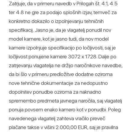
Zatrjuje, da v primeru navedb v Prilogah št. 4.1, 4.5
ter 4.8 ne gre za podajo splošnih izjav, temveč za
konkretno dokazilo o izpolnjevanju tehničnih
specifikacij. Jasno je, da je vlagatelj ponudil nov
model kamere, kot je jasno tudi, da nov model
kamere izpolnjuje specifikacijo po ločljivosti, saj je
ločljivost ponujene kamere 3072 x 1728. Dalje po
zatrjevanju vlagatelja ne držijo naročnikove navedbe,
da bi šlo v primeru predložitve dodatne oziroma
nove tehnične dokumentacije za nedopustno
dopolnitev ponudbe oziroma za naknadno
spremembo predmeta javnega naročila, saj vlagatelj
ponuja povsem enako kamero kot v ponudbi. Poleg
navedenega vlagatelj zahteva vračilo preveč
plačane takse v višini 2.000,00 EUR, saj je pravilna