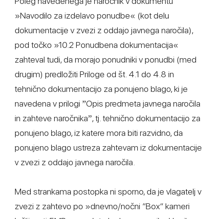
Poleg navedenega je naročnik v dokumentu
»Navodilo za izdelavo ponudbe« (kot delu
dokumentacije v zvezi z oddajo javnega naročila),
pod točko »10.2 Ponudbena dokumentacija«
zahteval tudi, da morajo ponudniki v ponudbi (med
drugim) predložiti Priloge od št. 4.1 do 4.8 in
tehnično dokumentacijo za ponujeno blago, ki je
navedena v prilogi ˮOpis predmeta javnega naročila
in zahteve naročnikaˮ, tj. tehnično dokumentacijo za
ponujeno blago, iz katere mora biti razvidno, da
ponujeno blago ustreza zahtevam iz dokumentacije
v zvezi z oddajo javnega naročila.
Med strankama postopka ni sporno, da je vlagatelj v
zvezi z zahtevo po »dnevno/nočni ″Box″ kameri