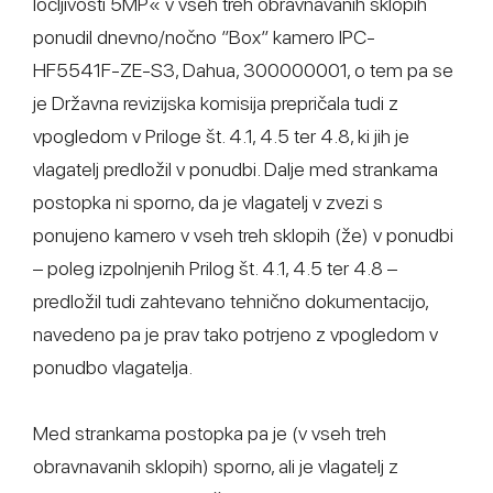
ločljivosti 5MP« v vseh treh obravnavanih sklopih
ponudil dnevno/nočno ″Box″ kamero IPC-
HF5541F-ZE-S3, Dahua, 300000001, o tem pa se
je Državna revizijska komisija prepričala tudi z
vpogledom v Priloge št. 4.1, 4.5 ter 4.8, ki jih je
vlagatelj predložil v ponudbi. Dalje med strankama
postopka ni sporno, da je vlagatelj v zvezi s
ponujeno kamero v vseh treh sklopih (že) v ponudbi
– poleg izpolnjenih Prilog št. 4.1, 4.5 ter 4.8 –
predložil tudi zahtevano tehnično dokumentacijo,
navedeno pa je prav tako potrjeno z vpogledom v
ponudbo vlagatelja.
Med strankama postopka pa je (v vseh treh
obravnavanih sklopih) sporno, ali je vlagatelj z