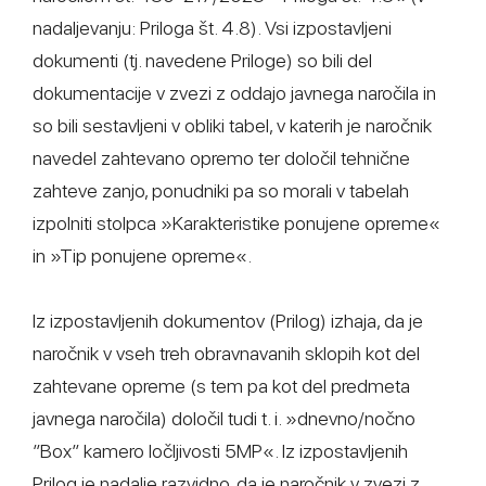
nadaljevanju: Priloga št. 4.8). Vsi izpostavljeni
dokumenti (tj. navedene Priloge) so bili del
dokumentacije v zvezi z oddajo javnega naročila in
so bili sestavljeni v obliki tabel, v katerih je naročnik
navedel zahtevano opremo ter določil tehnične
zahteve zanjo, ponudniki pa so morali v tabelah
izpolniti stolpca »Karakteristike ponujene opreme«
in »Tip ponujene opreme«.
Iz izpostavljenih dokumentov (Prilog) izhaja, da je
naročnik v vseh treh obravnavanih sklopih kot del
zahtevane opreme (s tem pa kot del predmeta
javnega naročila) določil tudi t. i. »dnevno/nočno
″Box″ kamero ločljivosti 5MP«. Iz izpostavljenih
Prilog je nadalje razvidno, da je naročnik v zvezi z