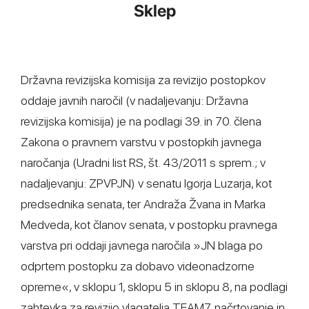
Sklep
Državna revizijska komisija za revizijo postopkov
oddaje javnih naročil (v nadaljevanju: Državna
revizijska komisija) je na podlagi 39. in 70. člena
Zakona o pravnem varstvu v postopkih javnega
naročanja (Uradni list RS, št. 43/2011 s sprem.; v
nadaljevanju: ZPVPJN) v senatu Igorja Luzarja, kot
predsednika senata, ter Andraža Žvana in Marka
Medveda, kot članov senata, v postopku pravnega
varstva pri oddaji javnega naročila »JN blaga po
odprtem postopku za dobavo videonadzorne
opreme«, v sklopu 1, sklopu 5 in sklopu 8, na podlagi
zahtevka za revizijo vlagatelja TEAM7, načrtovanje in