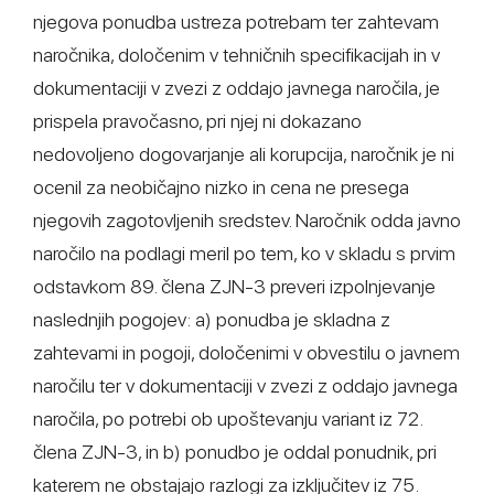
njegova ponudba ustreza potrebam ter zahtevam
naročnika, določenim v tehničnih specifikacijah in v
dokumentaciji v zvezi z oddajo javnega naročila, je
prispela pravočasno, pri njej ni dokazano
nedovoljeno dogovarjanje ali korupcija, naročnik je ni
ocenil za neobičajno nizko in cena ne presega
njegovih zagotovljenih sredstev. Naročnik odda javno
naročilo na podlagi meril po tem, ko v skladu s prvim
odstavkom 89. člena ZJN-3 preveri izpolnjevanje
naslednjih pogojev: a) ponudba je skladna z
zahtevami in pogoji, določenimi v obvestilu o javnem
naročilu ter v dokumentaciji v zvezi z oddajo javnega
naročila, po potrebi ob upoštevanju variant iz 72.
člena ZJN-3, in b) ponudbo je oddal ponudnik, pri
katerem ne obstajajo razlogi za izključitev iz 75.