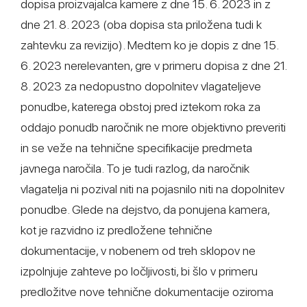
dopisa proizvajalca kamere z dne 15. 6. 2023 in z
dne 21. 8. 2023 (oba dopisa sta priložena tudi k
zahtevku za revizijo). Medtem ko je dopis z dne 15.
6. 2023 nerelevanten, gre v primeru dopisa z dne 21.
8. 2023 za nedopustno dopolnitev vlagateljeve
ponudbe, katerega obstoj pred iztekom roka za
oddajo ponudb naročnik ne more objektivno preveriti
in se veže na tehnične specifikacije predmeta
javnega naročila. To je tudi razlog, da naročnik
vlagatelja ni pozival niti na pojasnilo niti na dopolnitev
ponudbe. Glede na dejstvo, da ponujena kamera,
kot je razvidno iz predložene tehnične
dokumentacije, v nobenem od treh sklopov ne
izpolnjuje zahteve po ločljivosti, bi šlo v primeru
predložitve nove tehnične dokumentacije oziroma