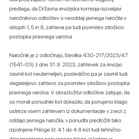
predlaga, da Državna revizijska komisija razveljavi
naročnikovo odločitev o neoddaji javnega naročila v
sklopih 1, 5 in 8, zahteva pa tudi povrnitev stroškov
postopka pravnega varstva.
Naročnik je z odločitvijo, številka 430-217/2023/47
(1541-03) z dne 31. 8. 2023, zahtevek za revizijo
zavrnil kot neutemeljen, posledično pa je zavrnil tudi
vlagateljevo zahtevo za povrnitev stroškov postopka
pravnega varstva. V obrazložitvi odločitve zatrjuje, da
so morali ponudniki kot dokazilo, da ponujeno blago
ustreza vsem zahtevam iz dokumentacije v zvezi z
oddajo javnega naročila, v ponudbi predložiti tako
izpolnjene Priloge št. 4.1 do 4.8 kot tudi tehnično
dokumentacijo ponujenega blaga, iz katere je