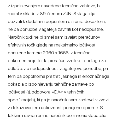
z izpolnjevanjem navedene tehnične zahteve, bi
moral v skladu z 89. členom ZJN-3 vlagatelja
pozvati k dodatnim pojasnilom oziroma dokazilom,
ne pa ponudbe vlagatelja zavrniti kot nedopustne.
Naročnik tudi ne bi smel sam izvajati preračunov
efektivnih točk glede na maksimalno ločljivost
ponujene kamere 2960 x 1668 iz tehnične
dokumentacije ter ta preračun vzeti kot podlago za
odločitev o nedopustnosti vlagateljeve ponudbe, pri
tem pa popolnoma prezreti jasnega in enoznačnega
dokazila o izpolnjevanju tehnične zahteve po
ločljivosti (tj. odgovora »DA« v tehničnih
specifikacijah), ki ga je naročnik sam zahteval v zvezi
z dokazovanjem ustreznosti ponujene opreme. S
takšnim ravnanjem je naročnik po mnenju vlagatelja