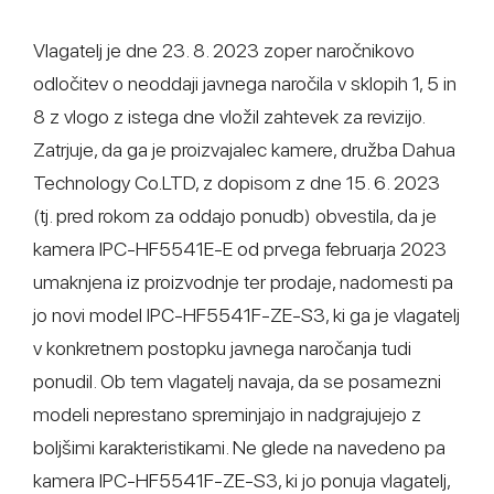
Vlagatelj je dne 23. 8. 2023 zoper naročnikovo
odločitev o neoddaji javnega naročila v sklopih 1, 5 in
8 z vlogo z istega dne vložil zahtevek za revizijo.
Zatrjuje, da ga je proizvajalec kamere, družba Dahua
Technology Co.LTD, z dopisom z dne 15. 6. 2023
(tj. pred rokom za oddajo ponudb) obvestila, da je
kamera IPC-HF5541E-E od prvega februarja 2023
umaknjena iz proizvodnje ter prodaje, nadomesti pa
jo novi model IPC-HF5541F-ZE-S3, ki ga je vlagatelj
v konkretnem postopku javnega naročanja tudi
ponudil. Ob tem vlagatelj navaja, da se posamezni
modeli neprestano spreminjajo in nadgrajujejo z
boljšimi karakteristikami. Ne glede na navedeno pa
kamera IPC-HF5541F-ZE-S3, ki jo ponuja vlagatelj,