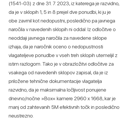
(1541-03) z dne 31. 7. 2023, iz katerega je razvidno,
da je v sklopih 1, 5 in 8 prejel dve ponudbi, ki ju je
obe zavrnil kot nedopustni, posledično pa javnega
naročila v navedenih sklopih ni oddal. Iz odločitve o
neoddaji javnega naročila za navedene sklope
izhaja, da je naročnik oceno o nedopustnosti
vlagateljeve ponudbe v vseh treh sklopih utemeljil z
istim razlogom. Tako je v obrazložitvi odločitve za
vsakega od navedenih sklopov zapisal, da je iz
priložene tehnične dokumentacije vlagatelja
razvidno, da je maksimalna ločljivost ponujene
dnevno/nočne »Box« kamere 2960 x 1668, kar je
manj od zahtevanih 5M efektivnih točk in posledično
neustrezno.