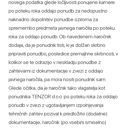
novega podatka glede ločljivosti ponujene kamere
po poteku roka oddajo ponudb za nedopustno
naknadno dopolnitev ponudbe oziroma za
spremembo predmeta javnega naročila po poteku
roka za oddajo ponudb. Ob navedenem naročnik
dodaja, da je ponudnik tisti, ki je dolžan skrbno
pripraviti ponudbo, posledice premajhne skrbnosti, v
kolikor se te odrazijo v neskladju ponudbe z
zahtevami iz dokumentacije v zvezi z oddajo
javnega naročila, pa mora nositi ponudnik sam.
Glede očitka, da je naročnik tako vlagatelja kot
ponudnika TENZOR d.o.o. po poteku roka za oddajo
ponudb v zvezi z ugotavljanjem izpolnjevanja
tehničnih zahtev pozival k predložitvi (dodatne)
dokumentacije, naročnik (po vsebini smiselno)