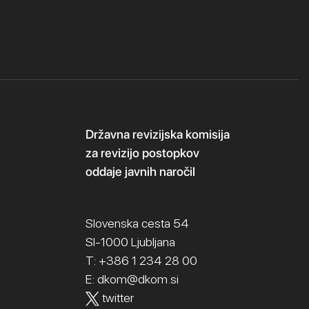
Državna revizijska komisija
za revizijo postopkov
oddaje javnih naročil
Slovenska cesta 54
SI-1000 Ljubljana
T: +386 1 234 28 00
E:
dkom@dkom.si
twitter