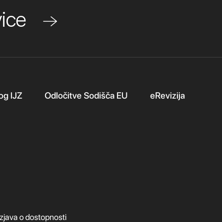
ovice
og IJZ
Odločitve Sodišča EU
eRevizija
Izjava o dostopnosti