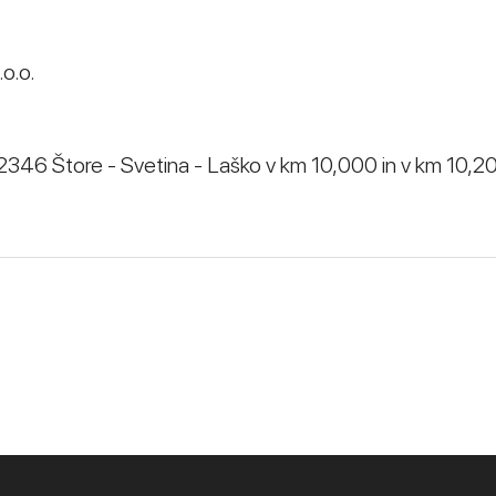
o.o.
2346 Štore - Svetina - Laško v km 10,000 in v km 10,2