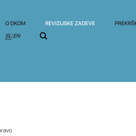
O DKOM
REVIZIJSKE ZADEVE
PREKRŠ
SL
EN
/
pravo