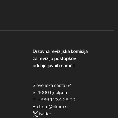
Državna revizijska komisija
za revizijo postopkov
oddaje javnih naročil
Slovenska cesta 54
SI-1000 Ljubljana
T: +386 1 234 28 00
E:
dkom@dkom.si
twitter