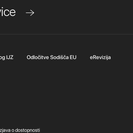
ovice
og IJZ
Odločitve Sodišča EU
eRevizija
Izjava o dostopnosti