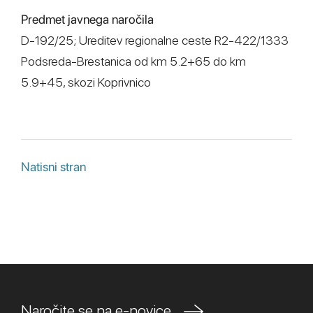
Predmet javnega naročila
D-192/25; Ureditev regionalne ceste R2-422/1333
Podsreda-Brestanica od km 5.2+65 do km
5.9+45, skozi Koprivnico
Natisni stran
Naročite se na e-novice