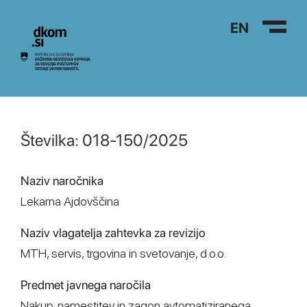
Na vsebino
EN
Številka: 018-150/2025
Naziv naročnika
Lekarna Ajdovščina
Naziv vlagatelja zahtevka za revizijo
MTH, servis, trgovina in svetovanje, d.o.o.
Predmet javnega naročila
Nakup, namestitev in zagon avtomatiziranega