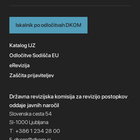
Iskalnik po odločitvah DKOM
Katalog IJZ
Odločitve Sodišča EU
eRevizija
Zaščita prijaviteljev
Državna revizijska komisija
za revizijo postopkov
oddaje javnih naročil
Slovenska cesta 54
SI-1000 Ljubljana
T: +386 1 234 28 00
dkom@dkom.si
E: