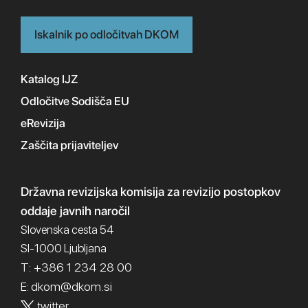
Iskalnik po odločitvah DKOM
Katalog IJZ
Odločitve Sodišča EU
eRevizija
Zaščita prijaviteljev
Državna revizijska komisija
za revizijo postopkov
oddaje javnih naročil
Slovenska cesta 54
SI-1000 Ljubljana
T: +386 1 234 28 00
dkom@dkom.si
E:
twitter