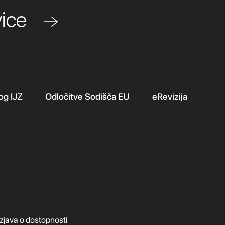
ovice
og IJZ
Odločitve Sodišča EU
eRevizija
Izjava o dostopnosti