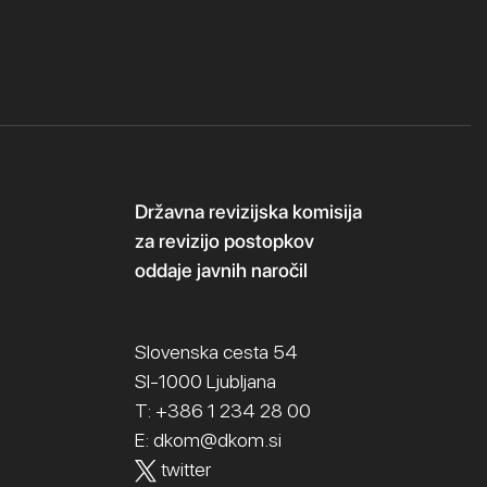
Državna revizijska komisija
za revizijo postopkov
oddaje javnih naročil
Slovenska cesta 54
SI-1000 Ljubljana
T: +386 1 234 28 00
E:
dkom@dkom.si
twitter