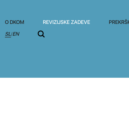
O DKOM
REVIZIJSKE ZADEVE
PREKRŠ
SL
EN
/