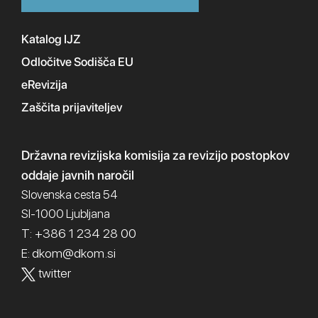
Katalog IJZ
Odločitve Sodišča EU
eRevizija
Zaščita prijaviteljev
Državna revizijska komisija
za revizijo postopkov
oddaje javnih naročil
Slovenska cesta 54
SI-1000 Ljubljana
T: +386 1 234 28 00
dkom@dkom.si
E:
twitter