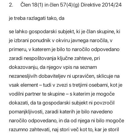
2. Člen 18(1) in člen 57(4)(g) Direktive 2014/24
je treba razlagati tako, da
se lahko gospodarski subjekt, ki je član skupine, ki
je izbrani ponudnik v okviru javnega naročila, v
primeru, v katerem je bilo to naročilo odpovedano
zaradi nespoštovanja ključne zahteve, pri
dokazovanju, da njegov vpis na seznam
nezanesljivih dobaviteljev ni upravičen, sklicuje na
vsak element – tudi v zvezi s tretjimi osebami, kot je
vodilni partner te skupine – s katerim je mogoče
dokazati, da ta gospodarski subjekt ni povzročil
pomanjkljivosti, zaradi katerih je bilo navedeno
naročilo odpovedano, in da od njega ni bilo mogoče
razumno zahtevati, naj stori več kot to, kar je storil