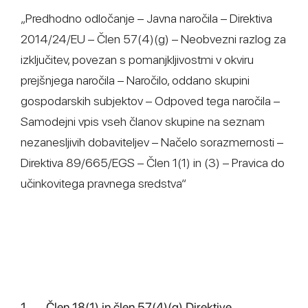
„Predhodno odločanje – Javna naročila – Direktiva
2014/24/EU – Člen 57(4)(g) – Neobvezni razlog za
izključitev, povezan s pomanjkljivostmi v okviru
prejšnjega naročila – Naročilo, oddano skupini
gospodarskih subjektov – Odpoved tega naročila –
Samodejni vpis vseh članov skupine na seznam
nezanesljivih dobaviteljev – Načelo sorazmernosti –
Direktiva 89/665/EGS – Člen 1(1) in (3) – Pravica do
učinkovitega pravnega sredstva“
1. Člen 18(1) in člen 57(4)(g) Direktive