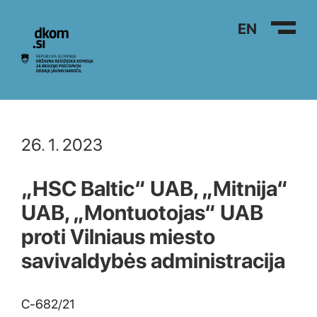
Na vsebino
EN
26. 1. 2023
„HSC Baltic“ UAB, „Mitnija“
UAB, „Montuotojas“ UAB
proti Vilniaus miesto
savivaldybės administracija
C‑682/21