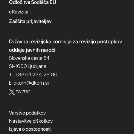
Odločitve Sodišča EU
eRevizija
Zaščita prijaviteljev
Državna revizijska komisija
za revizijo postopkov
oddaje javnih naročil
Slovenska cesta 54
SI-1000 Ljubljana
T: +386 1 234 28 00
dkom@dkom.si
E:
twitter
Varstvo podatkov
Nastavitve piškotkov
Izjava o dostopnosti