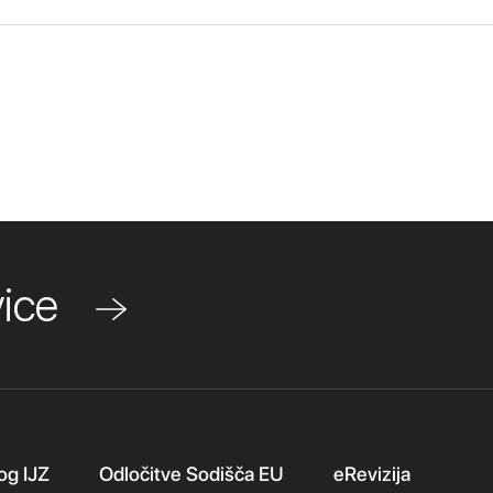
ovice
og IJZ
Odločitve Sodišča EU
eRevizija