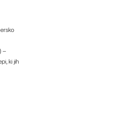
tersko
) –
, ki jih