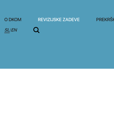
O DKOM
REVIZIJSKE ZADEVE
PREKRŠ
SL
EN
/