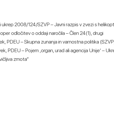
ni ukrep 2008/124/SZVP – Javni razpis v zvezi s helikop
er odločitev o oddaji naročila – Člen 24(1), drugi
ek, PDEU – Skupna zunanja in varnostna politika (SZVP
k, PDEU – Pojem ‚organ, urad ali agencija Unije‘ – Ukrepi
vičljiva zmota“