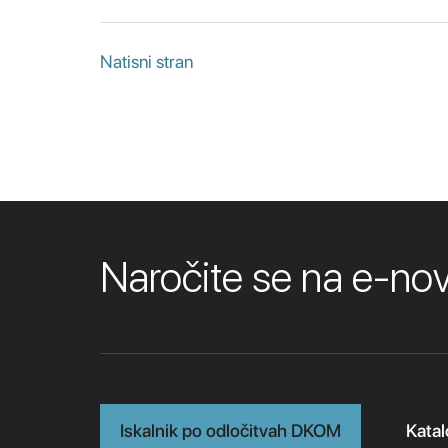
Natisni stran
Naročite se na e-n
Iskalnik po odločitvah DKOM
Katal