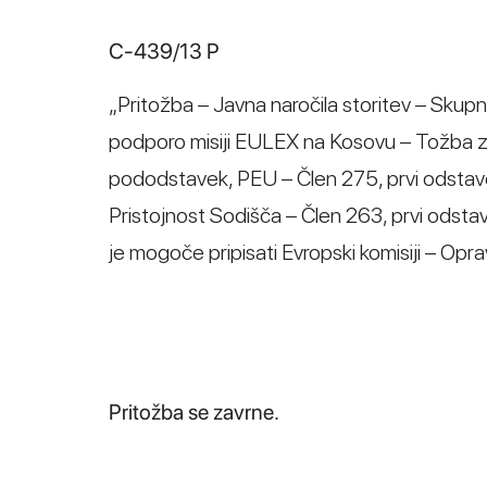
C‑439/13 P
„Pritožba – Javna naročila storitev – Skup
podporo misiji EULEX na Kosovu – Tožba zop
pododstavek, PEU – Člen 275, prvi odstav
Pristojnost Sodišča – Člen 263, prvi odstave
je mogoče pripisati Evropski komisiji – Opra
Pritožba se zavrne.