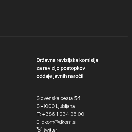
Državna revizijska komisija
za revizijo postopkov
oddaje javnih naročil
Slovenska cesta 54
SI-1000 Ljubljana
T: +386 1 234 28 00
E:
dkom@dkom.si
twitter