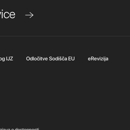
ovice
og IJZ
Odločitve Sodišča EU
eRevizija
Izjava o dostopnosti