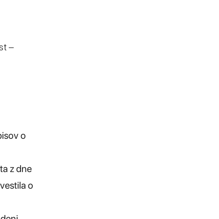
st –
pisov o
ta z dne
vestila o
denj,