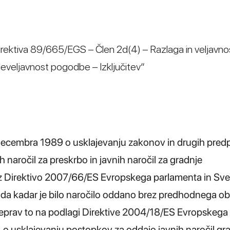
rektiva 89/665/EGS – Člen 2d(4) – Razlaga in veljavno
 Neveljavnost pogodbe – Izključitev“
decembra 1989 o usklajevanju zakonov in drugih pred
 naročil za preskrbo in javnih naročil za gradnje
z Direktivo 2007/66/ES Evropskega parlamenta in Sve
, da kadar je bilo naročilo oddano brez predhodnega ob
čeprav to na podlagi Direktive 2004/18/ES Evropskega
o usklajevanju postopkov za oddajo javnih naročil gra