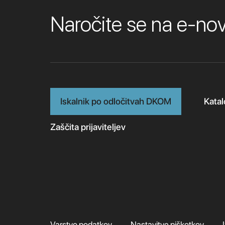
Naročite se na e-n
Iskalnik po odločitvah DKOM
Katal
Zaščita prijaviteljev
Varstvo podatkov
Nastavitve piškotkov