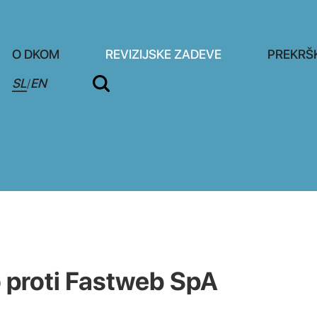
O DKOM
REVIZIJSKE ZADEVE
PREKRŠ
SL
EN
/
o proti Fastweb SpA