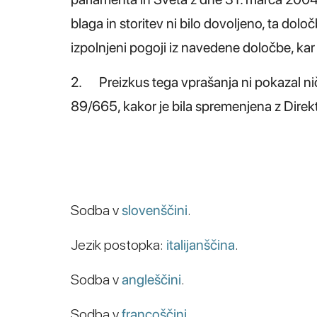
blaga in storitev ni bilo dovoljeno, ta določ
izpolnjeni pogoji iz navedene določbe, kar
2. Preizkus tega vprašanja ni pokazal niče
89/665, kakor je bila spremenjena z Dire
Sodba v
slovenščini
.
Jezik postopka:
italijanščina
.
Sodba v
angleščini
.
Sodba v
francoščini
.