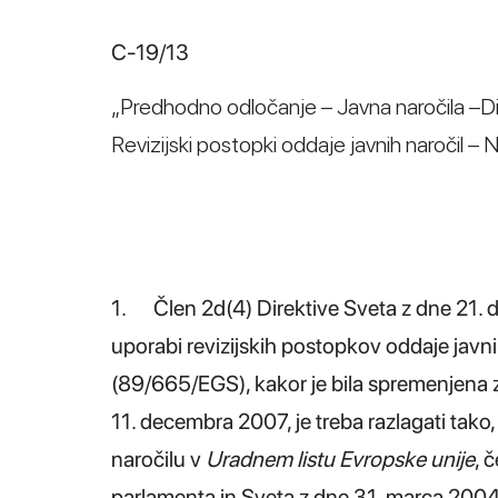
C‑19/13
„Predhodno odločanje – Javna naročila –Di
Revizijski postopki oddaje javnih naročil –
1. Člen 2d(4) Direktive Sveta z dne 21. 
uporabi revizijskih postopkov oddaje javnih
(89/665/EGS), kakor je bila spremenjena 
11. decembra 2007, je treba razlagati tako
naročilu v
Uradnem listu Evropske unije
, 
parlamenta in Sveta z dne 31. marca 2004 