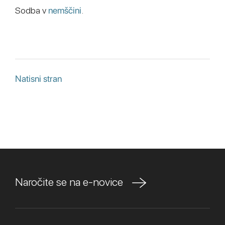
Sodba v
nemščini
.
Natisni stran
Naročite se na e-novice