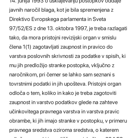
14. junija 1993 o usklajevanju postopkov oddaje
javnih naročil blaga, kot je bila spremenjena z
Direktivo Evropskega parlamenta in Sveta
97/52/ES z dne 13. oktobra 1997, je treba razlagati
tako, da mora pristojni revizijski organ v smislu
člena 1(1) zagotavljati zaupnost in pravico do
varstva poslovnih skrivnosti za podatke v spisih, ki
mu jih predložijo stranke postopka, vključno z
naročnikom, pri čemer se lahko sam seznani s
tovrstnimi podatki in jih upošteva. Pristojni organ
odloča o tem, koliko in kako je treba zagotoviti
zaupnost in varstvo podatkov glede na zahteve
učinkovitega pravnega varstva in varstva pravic
obrambe, ki jih imajo stranke v postopku, v primeru
pravnega sredstva oziroma sredstva, o katerem