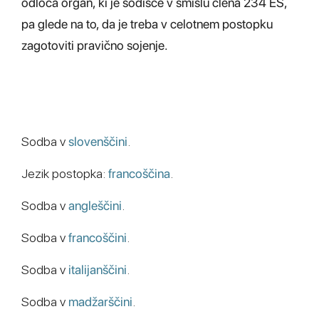
odloča organ, ki je sodišče v smislu člena 234 ES,
pa glede na to, da je treba v celotnem postopku
zagotoviti pravično sojenje.
Sodba v
slovenščini
.
Jezik postopka:
francoščina
.
Sodba v
angleščini
.
Sodba v
francoščini
.
Sodba v
italijanščini
.
Sodba v
madžarščini
.