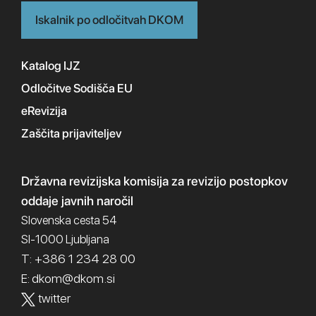
Iskalnik po odločitvah DKOM
Katalog IJZ
Odločitve Sodišča EU
eRevizija
Zaščita prijaviteljev
Državna revizijska komisija
za revizijo postopkov
oddaje javnih naročil
Slovenska cesta 54
SI-1000 Ljubljana
T: +386 1 234 28 00
dkom@dkom.si
E:
twitter