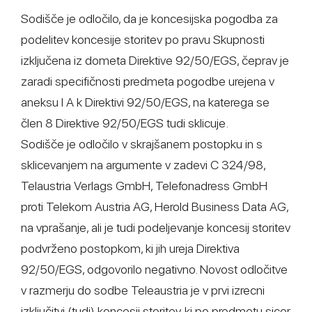
Sodišče je odločilo, da je koncesijska pogodba za
podelitev koncesije storitev po pravu Skupnosti
izključena iz dometa Direktive 92/50/EGS, čeprav je
zaradi specifičnosti predmeta pogodbe urejena v
aneksu I A k Direktivi 92/50/EGS, na katerega se
člen 8 Direktive 92/50/EGS tudi sklicuje.
Sodišče je odločilo v skrajšanem postopku in s
sklicevanjem na argumente v zadevi C 324/98,
Telaustria Verlags GmbH, Telefonadress GmbH
proti Telekom Austria AG, Herold Business Data AG,
na vprašanje, ali je tudi podeljevanje koncesij storitev
podvrženo postopkom, ki jih ureja Direktiva
92/50/EGS, odgovorilo negativno. Novost odločitve
v razmerju do sodbe Teleaustria je v prvi izrecni
izključitvi (tudi) koncesij storitev, ki po predmetu sicer