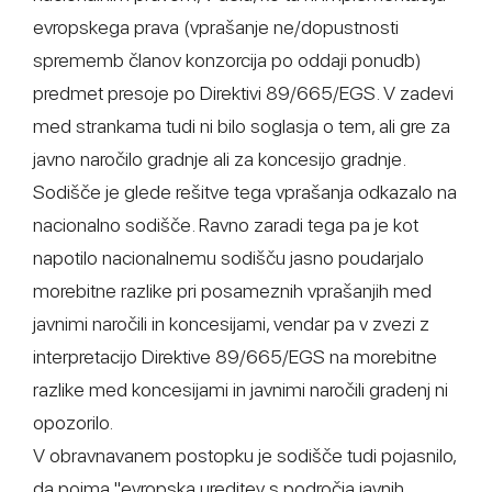
evropskega prava (vprašanje ne/dopustnosti
sprememb članov konzorcija po oddaji ponudb)
predmet presoje po Direktivi 89/665/EGS. V zadevi
med strankama tudi ni bilo soglasja o tem, ali gre za
javno naročilo gradnje ali za koncesijo gradnje.
Sodišče je glede rešitve tega vprašanja odkazalo na
nacionalno sodišče. Ravno zaradi tega pa je kot
napotilo nacionalnemu sodišču jasno poudarjalo
morebitne razlike pri posameznih vprašanjih med
javnimi naročili in koncesijami, vendar pa v zvezi z
interpretacijo Direktive 89/665/EGS na morebitne
razlike med koncesijami in javnimi naročili gradenj ni
opozorilo.
V obravnavanem postopku je sodišče tudi pojasnilo,
da pojma "evropska ureditev s področja javnih