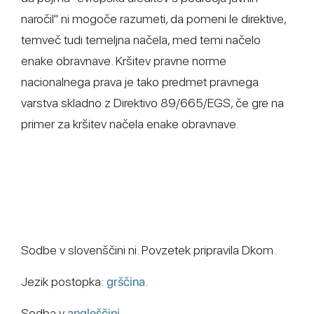
naročil" ni mogoče razumeti, da pomeni le direktive,
temveč tudi temeljna načela, med temi načelo
enake obravnave. Kršitev pravne norme
nacionalnega prava je tako predmet pravnega
varstva skladno z Direktivo 89/665/EGS, če gre na
primer za kršitev načela enake obravnave.
Sodbe v slovenščini ni. Povzetek pripravila Dkom.
Jezik postopka:
grščina
.
Sodba v
angleščini
.