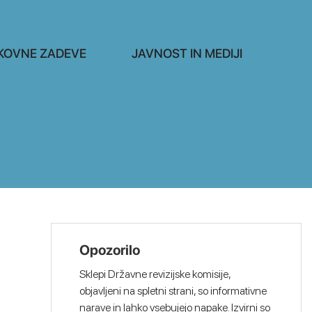
KOVNE ZADEVE
JAVNOST IN MEDIJI
Opozorilo
Sklepi Državne revizijske komisije,
objavljeni na spletni strani, so informativne
narave in lahko vsebujejo napake. Izvirni so