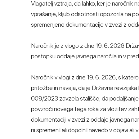
Vlagatelj vztraja, da lahko, ker je naročni
vprašanje, kljub odsotnosti opozorila na por
spremenjeno dokumentacijo v zvezi z odda
Naročnik je z vlogo z dne 19. 6. 2026 Državn
postopku oddaje javnega naročila in v pre
Naročnik v vlogi z dne 19. 6. 2026, s kater
pritožbe in navaja, da je Državna revizijsk
009/2023 zavzela stališče, da podaljšanj
povzroči novega tega roka za vložitev zahtev
dokumentaciji v zvezi z oddajo javnega nar
ni spremenil ali dopolnil navedb v objavi ali