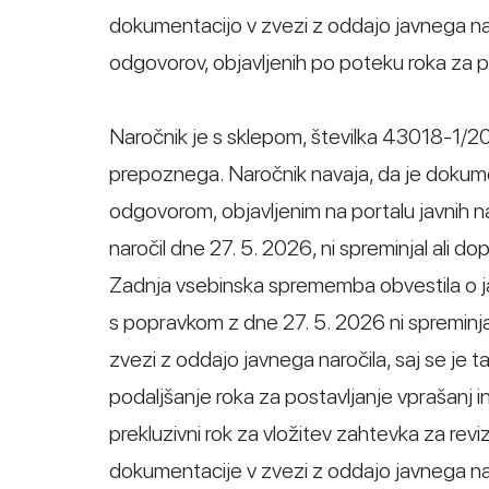
dokumentacijo v zvezi z oddajo javnega naroč
odgovorov, objavljenih po poteku roka za p
Naročnik je s sklepom, številka 43018-1/20
prepoznega. Naročnik navaja, da je dokume
odgovorom, objavljenim na portalu javnih na
naročil dne 27. 5. 2026, ni spreminjal ali d
Zadnja vsebinska sprememba obvestila o ja
s popravkom z dne 27. 5. 2026 ni spreminjal 
zvezi z oddajo javnega naročila, saj se je 
podaljšanje roka za postavljanje vprašanj i
prekluzivni rok za vložitev zahtevka za revi
dokumentacije v zvezi z oddajo javnega nar