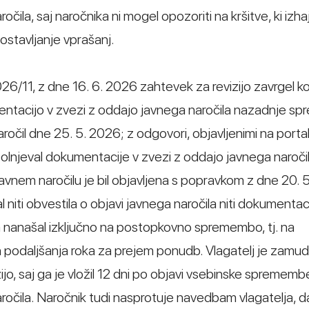
ila, saj naročnika ni mogel opozoriti na kršitve, ki izhaj
ostavljanje vprašanj.
26/11, z dne 16. 6. 2026 zahtevek za revizijo zavrgel k
ntacijo v zvezi z oddajo javnega naročila nazadnje spr
ročil dne 25. 5. 2026; z odgovori, objavljenimi na portal
opolnjeval dokumentacije v zvezi z oddajo javnega naročil
vnem naročilu je bil objavljena s popravkom z dne 20. 
niti obvestila o objavi javnega naročila niti dokumentac
ta nanašal izključno na postopkovno spremembo, tj. na
n podaljšanja roka za prejem ponudb. Vlagatelj je zamudi
zijo, saj ga je vložil 12 dni po objavi vsebinske sprememb
očila. Naročnik tudi nasprotuje navedbam vlagatelja, da