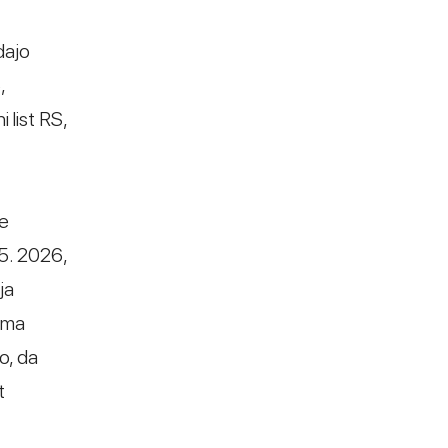
dajo
,
 list RS,
je
 5. 2026,
ja
ima
o, da
t