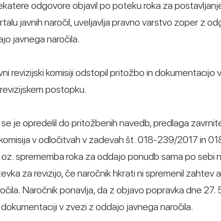
k nekatere odgovore objavil po poteku roka za postavljanj
talu javnih naročil, uveljavlja pravno varstvo zoper z od
jo javnega naročila.
i revizijski komisiji odstopil pritožbo in dokumentacijo 
drevizijskem postopku.
o se je opredelil do pritožbenih navedb, predlaga zavrnit
a komisija v odločitvah v zadevah št. 018-239/2017 in 01
e oz. sprememba roka za oddajo ponudb sama po sebi 
ka za revizijo, če naročnik hkrati ni spremenil zahtev ali
očila. Naročnik ponavlja, da z objavo popravka dne 27.
 v dokumentaciji v zvezi z oddajo javnega naročila.