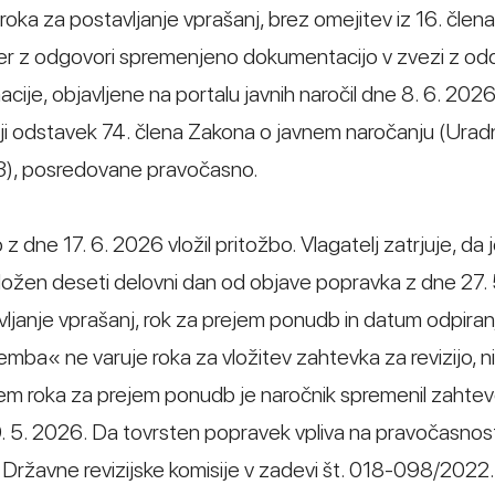
roka za postavljanje vprašanj, brez omejitev iz 16. člena
per z odgovori spremenjeno dokumentacijo v zvezi z od
macije, objavljene na portalu javnih naročil dne 8. 6. 2026
tji odstavek 74. člena Zakona o javnem naročanju (Uradni
-3), posredovane pravočasno.
z dne 17. 6. 2026 vložil pritožbo. Vlagatelj zatrjuje, da 
 vložen deseti delovni dan od objave popravka z dne 27.
avljanje vprašanj, rok za prejem ponudb in datum odpiran
ba« ne varuje roka za vložitev zahtevka za revizijo, n
m roka za prejem ponudb je naročnik spremenil zahtev
. 5. 2026. Da tovrsten popravek vpliva na pravočasnos
ve Državne revizijske komisije v zadevi št. 018-098/2022.