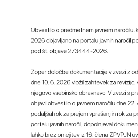
Obvestilo o predmetnem javnem naročilu, ki 
2026 objavljano na portalu javnih naročil
pod št. objave 273444-2026.
Zoper določbe dokumentacije v zvezi z odda
dne 10. 6. 2026 vložil zahtevek za revizij
njegovo vsebinsko obravnavo. V zvezi s pra
objavil obvestilo o javnem naročilu dne 22.
podaljšal rok za prejem vprašanj in rok za 
portalu javnih naročil, dopolnjeval dokument
lahko brez omejitev iz 16. člena ZPVPJN u