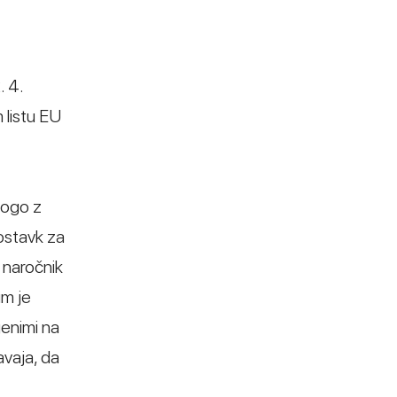
. 4.
 listu EU
logo z
ostavk za
 naročnik
im je
jenimi na
avaja, da