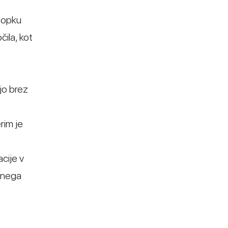
topku
čila, kot
jo brez
rim je
cije v
avnega