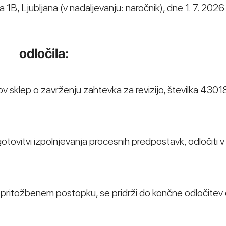
 1B, Ljubljana (v nadaljevanju: naročnik), dne 1. 7. 2026
odločila:
ikov sklep o zavrženju zahtevka za revizijo, številka 4301
otovitvi izpolnjevanja procesnih predpostavk, odločiti v
h v pritožbenem postopku, se pridrži do končne odločitev