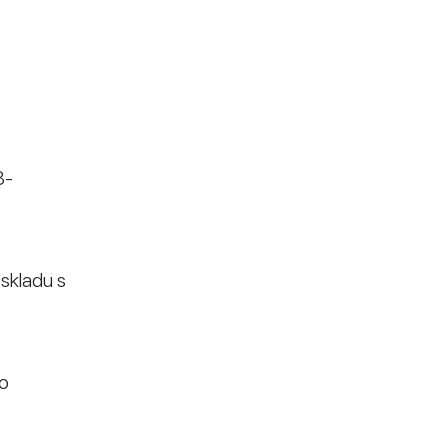
8-
 skladu s
 o