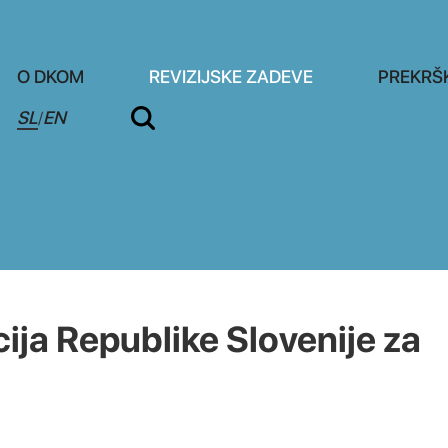
O DKOM
REVIZIJSKE ZADEVE
PREKRŠ
SL
EN
/
ja Republike Slovenije za