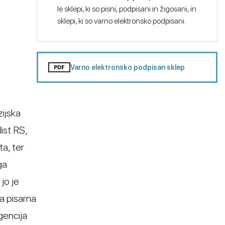
le sklepi, ki so pisni, podpisani in žigosani, in
sklepi, ki so varno elektronsko podpisani.
Varno elektronsko podpisan sklep
zijska
ist RS,
a, ter
ga
jo je
ka pisarna
gencija