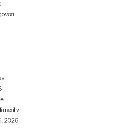
e
govori
v
ev
8-
ne
 meril v
 5. 2026