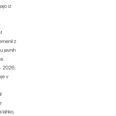
ajo iz
ot
emenil z
u javnih
a.
5. 2026;
ije v
l
e
 lahko,