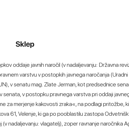
Sklep
opkov oddaje javnih naročil (v nadaljevanju: Državna revi
 pravnem varstvu v postopkih javnega naročanja (Uradni l
JN), v senatu mag. Zlate Jerman, kot predsednice senat
 senata, v postopku pravnega varstva pri oddaji javne
 za merjenje kakovosti zraka«, na podlagi pritožbe, ki 
nkova 61, Velenje, ki ga po pooblastilu zastopa Odvetniš
uj (v nadaljevanju: vlagatelj), zoper ravnanje naročnika A