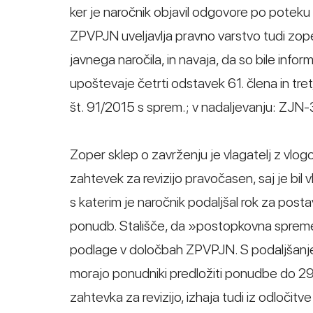
ker je naročnik objavil odgovore po poteku 
ZPVPJN uveljavlja pravno varstvo tudi zo
javnega naročila, in navaja, da so bile infor
upoštevaje četrti odstavek 61. člena in tre
št. 91/2015 s sprem.; v nadaljevanju: ZJN
Zoper sklep o zavrženju je vlagatelj z vlogo 
zahtevek za revizijo pravočasen, saj je bil
s katerim je naročnik podaljšal rok za post
ponudb. Stališče, da »postopkovna spremem
podlage v določbah ZPVPJN. S podaljšanje
morajo ponudniki predložiti ponudbe do 29
zahtevka za revizijo, izhaja tudi iz odločit