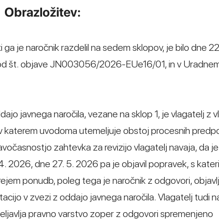
Obrazložitev:
ga je naročnik razdelil na sedem sklopov, je bilo dne 22
 pod št. objave JN003056/2026-EUe16/01, in v Uradnem
jo javnega naročila, vezane na sklop 1, je vlagatelj z v
o, v katerem uvodoma utemeljuje obstoj procesnih predp
vočasnostjo zahtevka za revizijo vlagatelj navaja, da je
 4. 2026, dne 27. 5. 2026 pa je objavil popravek, s kater
prejem ponudb, poleg tega je naročnik z odgovori, objavl
acijo v zvezi z oddajo javnega naročila. Vlagatelj tudi n
veljavlja pravno varstvo zoper z odgovori spremenjeno