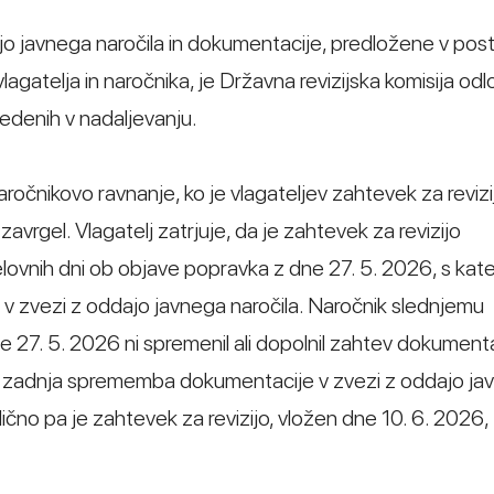
o javnega naročila in dokumentacije, predložene v pos
agatelja in naročnika, je Državna revizijska komisija odlo
avedenih v nadaljevanju.
ročnikovo ravnanje, ko je vlagateljev zahtevek za revizi
rgel. Vlagatelj zatrjuje, da je zahtevek za revizijo
lovnih dni ob objave popravka z dne 27. 5. 2026, s kate
v zvezi z oddajo javnega naročila. Naročnik slednjemu
e 27. 5. 2026 ni spremenil ali dopolnil zahtev dokumenta
bila zadnja sprememba dokumentacije v zvezi z oddajo j
ično pa je zahtevek za revizijo, vložen dne 10. 6. 2026,