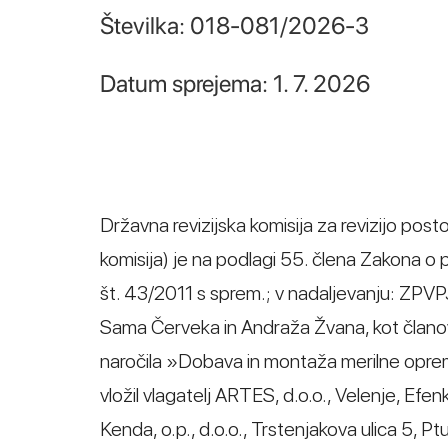
Številka: 018-081/2026-3
Datum sprejema: 1. 7. 2026
Državna revizijska komisija za revizijo post
komisija) je na podlagi 55. člena Zakona o
št. 43/2011 s sprem.; v nadaljevanju: ZPVP
Sama Červeka in Andraža Žvana, kot članov
naročila »Dobava in montaža merilne opreme
vložil vlagatelj ARTES, d.o.o., Velenje, Efe
Kenda, o.p., d.o.o., Trstenjakova ulica 5, Pt