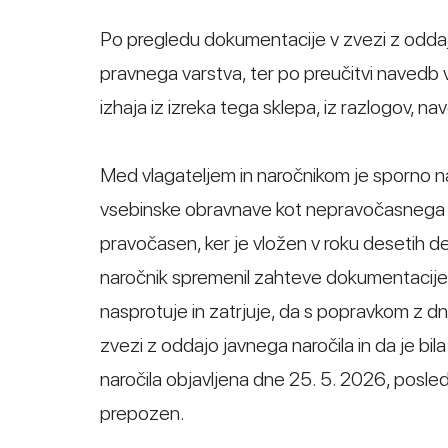
Po pregledu dokumentacije v zvezi z oddaj
pravnega varstva, ter po preučitvi navedb vl
izhaja iz izreka tega sklepa, iz razlogov, n
Med vlagateljem in naročnikom je sporno na
vsebinske obravnave kot nepravočasnega zav
pravočasen, ker je vložen v roku desetih de
naročnik spremenil zahteve dokumentacije 
nasprotuje in zatrjuje, da s popravkom z dn
zvezi z oddajo javnega naročila in da je 
naročila objavljena dne 25. 5. 2026, posled
prepozen.