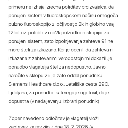
primeru ne izhaja izrecna potrditev proizvajalca, da
ponujeni sistem v fluoroskopskem načinu omogoča
pulzno fluoroskopijo z ločljivostjo 2k in globino vsaj
12 bit oz. potrditev o »2k pulzni fluoroskopiji« za
ponujeni sistem, zato izpolnjevanja zahteve 91 ne
more šteti za izkazano. Ker je ocenil, da zahteva ni
izkazana z zahtevanimi verodostojnimi dokazili, je
ponudbo vlagatelja štel za nedopustno. Javno
naročilo v sklopu 25 je zato oddal ponudniku
Siemens Healthcare d.o.o., Letališka cesta 29C,
Ljubljana, za ponudbo katerega je ugotovil, da je
dopustna (v nadaljevanju: izbrani ponudnik).
Zoper navedeno odločitev je vlagatelj vložil
zahtevek za revizijo z dne 18. 2. 2026 (v