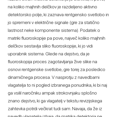
na koliko majhnih delčkov je razdeljeno aktivno
detektorsko polje, ki zaznava rentgensko svetlobo in
jo spremeni v električne signale (gre za statično
lastnost neke komponente sistema). Podatek o
matriki fluoroskopije pa pove, največ koliko majhnih
delčkov sestavlja sliko fluoroskopije, ki jo vidi
uporabnik sistema. Glede na dejstvo, da je
fluoroskopija proces zagotavljanja žive slike na
osnovi rentgenske svetlobe, gre torej za posledico
dinamičnega procesa. V nasprotju z navedbami
vlagatelja to ni pogled izbranega ponudnika, ki bi naj
ga vsilil naročniku ampak strokovnjaku splošno
znano dejstvo, ki ga vlagatelj v tekstu revizijskega
zahtevka potrdi večkrat tudi sam. Navaja, da že iz
navedb vlagatelja izhaja, da matrika detektorja ne