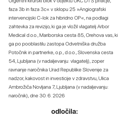
Urgentni kirurški blok v objektu UKC DTS pritličje,
faza 3b in faza 3c« v sklopu 25 »Angiografski
intervencijski C-lok za hibridno OP«, na podlagi
zahtevka za revizijo, ki ga je vložil vlagatelj Arbor
Medical d.o.o., Mariborska cesta 85, Orehova vas, ki
ga po pooblastilu zastopa Odvetniška družba
Potočnik in partnerke, o.p., d.o.o., Slovenska cesta
54, Ljubljana (v nadaljevanju: vlagatelj), zoper
ravnanje naročnika Urad Republike Slovenije za
nadzor, kakovost in investicije v zdravstvu, Ulica
Ambrožiča Novljana 7, Ljubljana (v nadaljevanju:
naročnik), dne 30. 6. 2026
odločila: