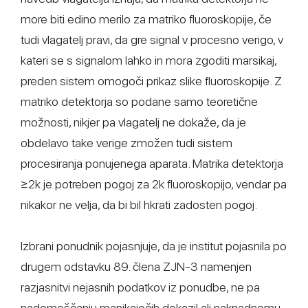
more biti edino merilo za matriko fluoroskopije, če
tudi vlagatelj pravi, da gre signal v procesno verigo, v
kateri se s signalom lahko in mora zgoditi marsikaj,
preden sistem omogoči prikaz slike fluoroskopije. Z
matriko detektorja so podane samo teoretične
možnosti, nikjer pa vlagatelj ne dokaže, da je
obdelavo take verige zmožen tudi sistem
procesiranja ponujenega aparata. Matrika detektorja
≥2k je potreben pogoj za 2k fluoroskopijo, vendar pa
nikakor ne velja, da bi bil hkrati zadosten pogoj.
Izbrani ponudnik pojasnjuje, da je institut pojasnila po
drugem odstavku 89. člena ZJN-3 namenjen
razjasnitvi nejasnih podatkov iz ponudbe, ne pa
nadomeščanju manjkajočih dokazil ali naknadnemu