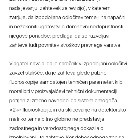
nadaljevanju: zahtevek za revizijo), v katerem
zatrjuje, da izpodbijana odločitev temelji na napačni
in nezakoniti ugotovitvi o domnevni nedopustnosti
njegove ponudbe; predlaga, da se razveljavi,
zahteva tudi povrnitev stroškov pravnega varstva.
Vlagatelj navaja, da je naročnik v izpodbijani odločitvi
zavzel stališče, da je zahteva glede pulzne
fluoroskopije samostojen tehničen parameter, ki bi
moral biti v proizvajalčevi tehnični dokumentaciji
potrjen z izrecno navedbo, da sistem omogoča
»2k« fluoroskopijo, in da sklicevanje na detektorsko
matriko ter na bitno globino ne predstavlja
zadostnega in verodostojnega dokazila o
izpolnjevanju te zahteve. Ker dobesednega zapisa