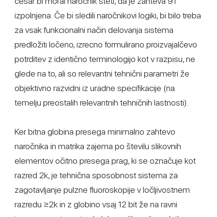
česar bi moral naročnik šteti, da je zahteva 91
izpolnjena. Če bi sledili naročnikovi logiki, bi bilo treba
za vsak funkcionalni način delovanja sistema
predložiti ločeno, izrecno formulirano proizvajalčevo
potrditev z identično terminologijo kot v razpisu, ne
glede na to, ali so relevantni tehnični parametri že
objektivno razvidni iz uradne specifikacije (na
temelju preostalih relevantnih tehničnih lastnosti).
Ker bitna globina presega minimalno zahtevo
naročnika in matrika zajema po številu slikovnih
elementov očitno presega prag, ki se označuje kot
razred 2k, je tehnična sposobnost sistema za
zagotavljanje pulzne fluoroskopije v ločljivostnem
razredu ≥2k in z globino vsaj 12 bit že na ravni