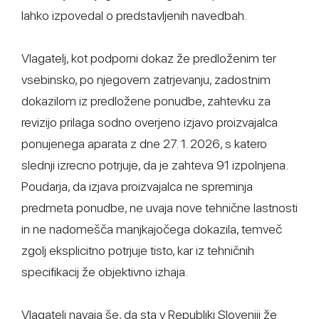
lahko izpovedal o predstavljenih navedbah.
Vlagatelj, kot podporni dokaz že predloženim ter
vsebinsko, po njegovem zatrjevanju, zadostnim
dokazilom iz predložene ponudbe, zahtevku za
revizijo prilaga sodno overjeno izjavo proizvajalca
ponujenega aparata z dne 27. 1. 2026, s katero
slednji izrecno potrjuje, da je zahteva 91 izpolnjena.
Poudarja, da izjava proizvajalca ne spreminja
predmeta ponudbe, ne uvaja nove tehnične lastnosti
in ne nadomešča manjkajočega dokazila, temveč
zgolj eksplicitno potrjuje tisto, kar iz tehničnih
specifikacij že objektivno izhaja.
Vlagatelj navaja še, da sta v Republiki Sloveniji že