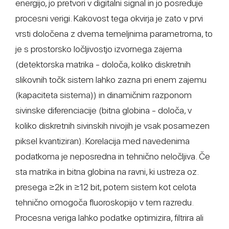
energijo, jo pretvori v digitalni signal in jo posreduje
procesni verigi. Kakovost tega okvirja je zato v prvi
vrsti določena z dvema temeljnima parametroma, to
je s prostorsko ločljivostjo izvornega zajema
(detektorska matrika - določa, koliko diskretnih
slikovnih točk sistem lahko zazna pri enem zajemu
(kapaciteta sistema)) in dinamičnim razponom
sivinske diferenciacije (bitna globina - določa, v
koliko diskretnih sivinskih nivojih je vsak posamezen
piksel kvantiziran). Korelacija med navedenima
podatkoma je neposredna in tehnično neločljiva. Če
sta matrika in bitna globina na ravni, ki ustreza oz.
presega ≥2k in ≥12 bit, potem sistem kot celota
tehnično omogoča fluoroskopijo v tem razredu.
Procesna veriga lahko podatke optimizira, filtrira ali