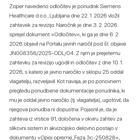
Zoper navedeno odločitev je ponudnik Siemens
Healthcare d.o.o., Ljubljana dne 22. 1. 2026 vložil
zahtevek za revizijo. Naročnik je dne 3. 2. 2026
sprejel dokument »Odločitev«, ki ga je dne 6. 2.
2026 objavil na Portalu javnih naročil pod št. objave
JN008356/2025-ODL/04. Z njim je prejetemu
zahtevku za revizijo ugodil in odločitev z dne 10. 1.
2026, s katero je javno naročilo v sklopu 25 oddal
vlagatelju, razveljavil. Kot navaja, je po ponovnem
pregledu ponudbene dokumentacije ponudnika, ki
mu je oddal javno naročilo (tj. vlagatelja), ugotovil, da
njegova ponudba ni dopustna. Pojasnil je, da je
zahteva iz vrstice 91, določena v okviru zahtev za
slikovni sistem in akvizicijsko delovno postajo v
dokumentu »Opisi opreme_Faza 3c-250828«,