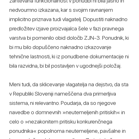
zahtevana funkcionalnost v ponudbi ni bila jasno in
nedvoumno izkazana, kar s svojim ravnanjem
implicitno priznava tudi vlagatelj. Dopustiti naknadno
predložitev izjave proizvajalca šele v fazi pravnega
varstva bi pomenilo obid določb ZJN-3. Ponudnik, ki
bi mu bilo dopuščeno naknadno izkazovanje
tehnične lastnosti, ki iz ponudbene dokumentacije ni
bila razvidna, bi bil postavljen v ugodnejši položaj.
Meni tudi, da sklicevanje vlagatelja na dejstvo, da sta
v Republiki Sloveniji nameščena dva primerljiva
sistema, ni relevantno. Poudarja, da so njegove
navedbe o domnevnih »neutemeljenih pritiskih« in
celo o »nezakonitem pritisku konkurenčnega
ponudnika« popolnoma neutemeljene, pavšalne in