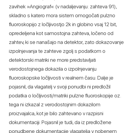
zavihek »Angiograf« (v nadaljevanju: zahteva 91),
skladno s katero mora sistem omogočati pulzno
fluoroskopijo z ločljivostjo 2k in globino vsaj 12 bit,
opredeljena kot samostojna zahteva, ločeno od
zahtev, ki se nanašajo na detektor, zato dokazovanje
izpolnjevanja te zahteve zgolj s podatkom o
detektorski matriki ne more predstavljati
verodostojnega dokazila o izpolnjevanju
fluoroskopske ločljivosti v realnem času. Dalje je
pojasnil, da vlagatelj v svoji ponudbi ni predložil
podatka o ločljivosti/matriki pulzne fluoroskopije oz.
tega ni izkazal z verodostojnim dokazilom
proizvajalca, kot je bilo zahtevano v razpisni
dokumentaciji. Pojasnil je tudi, da iz predložene
ponudbene dokumentacije vlagatelja v nobenem