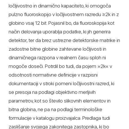
ločljivostno in dinamično kapaciteto, ki omogoča
pulzno fluoroskopijo v ločljivostnem razredu ≥2k in z
globino vsaj 12 bit. Pojasnil bo, da fluoroskopija kot
način delovanja uporablja podatke, ki jih generira
detektor, ter da brez ustrezne detektorske matrike in
zadostne bitne globine zahtevane ločljivosti in
dinamičnega razpona v realnem času sploh ni
mogoče doseči. Potrdil bo tudi, da pojem »2k« v
odsotnosti normativne definicije v razpisni
dokumentaciji v stroki pomeni ločljivostni razred, ki
se presoja na podlagi objektivno merljivih
parametrov, kot so število slikovnih elementov in
bitna globina, ne pa na podlagi terminološke
formulacije v katalogu proizvajalca. Predlaga tudi
zaslišanje svojega zakonitega zastopnika, ki bo