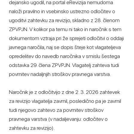
dejansko ugodil, na portal eRevizija nemudoma
naloži pravilno in vsebinsko ustrezno odločitev o
ugoditvi zahtevku za revizijo, skladno z 28. členom
ZPVPJN. V kolikor pa temu ni tako in naročnik s tem
dokumentom vztraja pri že sprejeti odločitvi o oddaji
javnega naročila, naj se dopis šteje kot vlagateljeva
opredelitev do navedb naročnika v smislu šestega
odstavka 29. člena ZPVPJN. Vlagatelj zahteva tudi
povrnitev nadaljnjih stroškov pravnega varstva.
Naročnik je z odločitvijo z dne 2. 3. 2026 zahtevek
za revizijo vlagatelja zavrnil, posledično pa je zavrnil
tudi njegovo zahtevo za povrnitev stroškov
pravnega varstva (v nadaljevanju: odločitev o
zahtevku za revizijo).