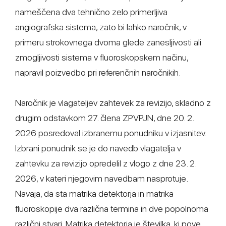
nameščena dva tehnično zelo primerljiva
angiografska sistema, zato bi lahko naročnik, v
primeru strokovnega dvoma glede zanesljivosti ali
zmogljivosti sistema v fluoroskopskem načinu,
napravil poizvedbo pri referenčnih naročnikih.
Naročnik je vlagateljev zahtevek za revizijo, skladno z
drugim odstavkom 27. člena ZPVPJN, dne 20. 2.
2026 posredoval izbranemu ponudniku v izjasnitev.
Izbrani ponudnik se je do navedb vlagatelja v
zahtevku za revizijo opredelil z vlogo z dne 23. 2.
2026, v kateri njegovim navedbam nasprotuje.
Navaja, da sta matrika detektorja in matrika
fluoroskopije dva različna termina in dve popolnoma
različni stvari. Matrika detektorja je številka, ki pove,