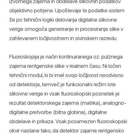
izvornega zajema in obdelave slikovnih podatkov
objektivno potrjena. Upoštevaje te podatke sistem
že po tehnični logiki delovanja digitalne slikovne
verige omogoča generiranje in procesiranje slike v
zahtevanem ločljivostnem in sivinskem razredu.
Fluoroskopija je način kontinuiranega oz. pulznega
zajema rentgenske slike v realnem času. Ni ločen
tehnični modul, ki bi imel svojo ločljivost neodvisno
od detektorja, temveč je funkcionalni režim iste
slikovne verige in vsak fluoroskopski posnetek je
rezultat detektorskega zajema (matrika), analogno-
digitalne pretvorbe (bitna globina), digitalne
obdelave in prikaza. Vsak posamezen fluoroskopski
okvir nastane tako, da detektor zajame rentgensko