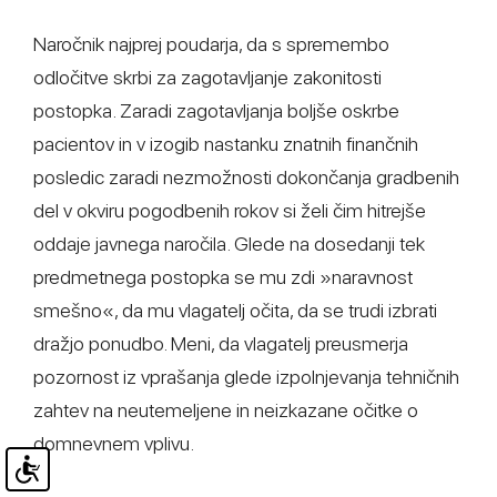
Naročnik najprej poudarja, da s spremembo
odločitve skrbi za zagotavljanje zakonitosti
postopka. Zaradi zagotavljanja boljše oskrbe
pacientov in v izogib nastanku znatnih finančnih
posledic zaradi nezmožnosti dokončanja gradbenih
del v okviru pogodbenih rokov si želi čim hitrejše
oddaje javnega naročila. Glede na dosedanji tek
predmetnega postopka se mu zdi »naravnost
smešno«, da mu vlagatelj očita, da se trudi izbrati
dražjo ponudbo. Meni, da vlagatelj preusmerja
pozornost iz vprašanja glede izpolnjevanja tehničnih
zahtev na neutemeljene in neizkazane očitke o
domnevnem vplivu.