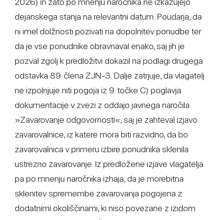
2026) in zato po mnenju naročnika ne izkazujejo
dejanskega stanja na relevantni datum. Poudarja, da
ni imel dolžnosti pozivati na dopolnitev ponudbe ter
da je vse ponudnike obravnaval enako, saj jih je
pozval zgolj k predložitvi dokazil na podlagi drugega
odstavka 89. člena ZJN-3. Dalje zatrjuje, da vlagatelj
ne izpolnjuje niti pogoja iz 9. točke C) poglavja
dokumentacije v zvezi z oddajo javnega naročila
»Zavarovanje odgovornosti«, saj je zahteval izjavo
zavarovalnice, iz katere mora biti razvidno, da bo
zavarovalnica v primeru izbire ponudnika sklenila
ustrezno zavarovanje. Iz predložene izjave vlagatelja
pa po mnenju naročnika izhaja, da je morebitna
sklenitev spremembe zavarovanja pogojena z
dodatnimi okoliščinami, ki niso povezane z izidom