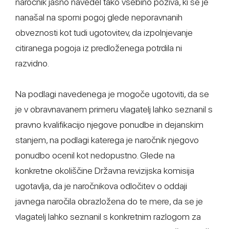
naročnik jasno navedel tako vsebino poziva, ki se je
nanašal na sporni pogoj glede neporavnanih
obveznosti kot tudi ugotovitev, da izpolnjevanje
citiranega pogoja iz predloženega potrdila ni
razvidno.
Na podlagi navedenega je mogoče ugotoviti, da se
je v obravnavanem primeru vlagatelj lahko seznanil s
pravno kvalifikacijo njegove ponudbe in dejanskim
stanjem, na podlagi katerega je naročnik njegovo
ponudbo ocenil kot nedopustno. Glede na
konkretne okoliščine Državna revizijska komisija
ugotavlja, da je naročnikova odločitev o oddaji
javnega naročila obrazložena do te mere, da se je
vlagatelj lahko seznanil s konkretnim razlogom za