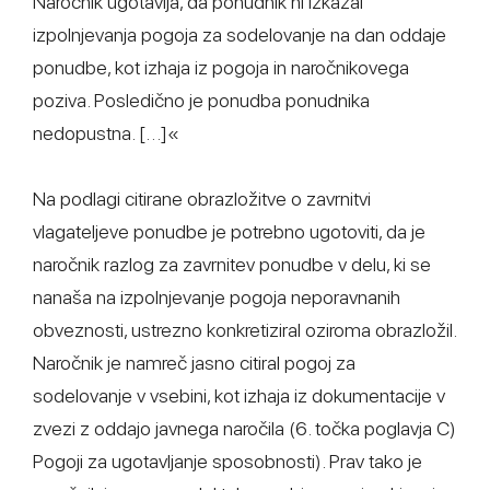
Naročnik ugotavlja, da ponudnik ni izkazal
izpolnjevanja pogoja za sodelovanje na dan oddaje
ponudbe, kot izhaja iz pogoja in naročnikovega
poziva. Posledično je ponudba ponudnika
nedopustna. […]«
Na podlagi citirane obrazložitve o zavrnitvi
vlagateljeve ponudbe je potrebno ugotoviti, da je
naročnik razlog za zavrnitev ponudbe v delu, ki se
nanaša na izpolnjevanje pogoja neporavnanih
obveznosti, ustrezno konkretiziral oziroma obrazložil.
Naročnik je namreč jasno citiral pogoj za
sodelovanje v vsebini, kot izhaja iz dokumentacije v
zvezi z oddajo javnega naročila (6. točka poglavja C)
Pogoji za ugotavljanje sposobnosti). Prav tako je