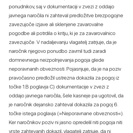
ponudnikov, saj v dokumentaciji v zvezi z oddajo
javnega naročila ni zahteval predložitve brezpogojne
zavezujoče izjave ali sklenjene zavarovalne
pogodbe ali potrdila o kritju, ki je za zavarovalnico
zavezujoče. V nadaljevanju vlagatelj zatrjuje, da je
naročnik njegovo ponudbo zavrnil tudi zaradi
domnevnega neizpolnjevanja pogoja glede
neporavnanih obveznosti. Pojasnjuje, da je na poziv
pravočasno predložil ustrezna dokazila za pogoj iz
točke 1.B poglavja C) dokumentacije v zvezi z
oddajo javnega naročila, šele kasneje pa ugotovil, da
je naročnik dejansko zahteval dokazila za pogoj 6.
točke istega poglavja (»Neporavnane obveznosti«).
Ker naročnikov poziv ni jasno opredelil niti pogoja niti
vrste zahtevanih dokazil, vlagatelj zatrjuje, da ni