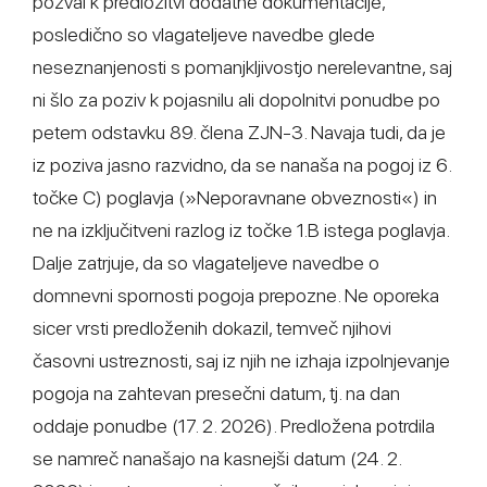
pozval k predložitvi dodatne dokumentacije,
posledično so vlagateljeve navedbe glede
neseznanjenosti s pomanjkljivostjo nerelevantne, saj
ni šlo za poziv k pojasnilu ali dopolnitvi ponudbe po
petem odstavku 89. člena ZJN-3. Navaja tudi, da je
iz poziva jasno razvidno, da se nanaša na pogoj iz 6.
točke C) poglavja (»Neporavnane obveznosti«) in
ne na izključitveni razlog iz točke 1.B istega poglavja.
Dalje zatrjuje, da so vlagateljeve navedbe o
domnevni spornosti pogoja prepozne. Ne oporeka
sicer vrsti predloženih dokazil, temveč njihovi
časovni ustreznosti, saj iz njih ne izhaja izpolnjevanje
pogoja na zahtevan presečni datum, tj. na dan
oddaje ponudbe (17. 2. 2026). Predložena potrdila
se namreč nanašajo na kasnejši datum (24. 2.