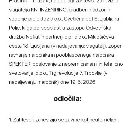
Hrastnik – 1. faza«, na podlagi zahtevka za revizijo
vlagatelja KN-INŽENIRING, gradbeni nadzor in
vodenje projektov, d.o.o., Cvetlična pot 6, Ljubljana –
Polje, ki ga po pooblastilu zastopa Odvetniška
družba Neffat in partnerji o.p., d.o.o., Miklošičeva
cesta 18, Ljubljana (v nadaljevanju: vlagatelj), zoper
ravnanje naročnika in pooblaščenega naročnika
SPEKTER, poslovanje z nepremičninami in tehnično
svetovanje, d.o.o., Trg revolucije 7, Trbovlje (v
nadaljevanju: naročnik) dne 19. 5. 2026
odločila:
1. Zahtevek za revizijo se zavrne kot neutemeljen.