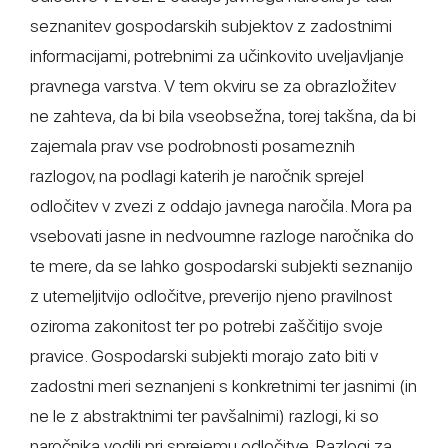
seznanitev gospodarskih subjektov z zadostnimi
informacijami, potrebnimi za učinkovito uveljavljanje
pravnega varstva. V tem okviru se za obrazložitev
ne zahteva, da bi bila vseobsežna, torej takšna, da bi
zajemala prav vse podrobnosti posameznih
razlogov, na podlagi katerih je naročnik sprejel
odločitev v zvezi z oddajo javnega naročila. Mora pa
vsebovati jasne in nedvoumne razloge naročnika do
te mere, da se lahko gospodarski subjekti seznanijo
z utemeljitvijo odločitve, preverijo njeno pravilnost
oziroma zakonitost ter po potrebi zaščitijo svoje
pravice. Gospodarski subjekti morajo zato biti v
zadostni meri seznanjeni s konkretnimi ter jasnimi (in
ne le z abstraktnimi ter pavšalnimi) razlogi, ki so
naročnika vodili pri sprejemu odločitve. Razlogi za