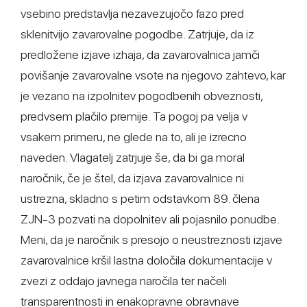
vsebino predstavlja nezavezujočo fazo pred
sklenitvijo zavarovalne pogodbe. Zatrjuje, da iz
predložene izjave izhaja, da zavarovalnica jamči
povišanje zavarovalne vsote na njegovo zahtevo, kar
je vezano na izpolnitev pogodbenih obveznosti,
predvsem plačilo premije. Ta pogoj pa velja v
vsakem primeru, ne glede na to, ali je izrecno
naveden. Vlagatelj zatrjuje še, da bi ga moral
naročnik, če je štel, da izjava zavarovalnice ni
ustrezna, skladno s petim odstavkom 89. člena
ZJN-3 pozvati na dopolnitev ali pojasnilo ponudbe.
Meni, da je naročnik s presojo o neustreznosti izjave
zavarovalnice kršil lastna določila dokumentacije v
zvezi z oddajo javnega naročila ter načeli
transparentnosti in enakopravne obravnave