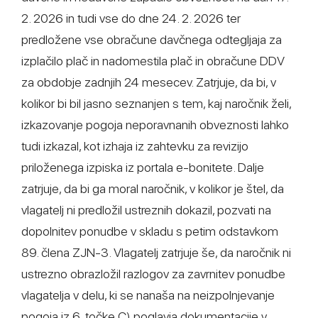
2. 2026 in tudi vse do dne 24. 2. 2026 ter
predložene vse obračune davčnega odtegljaja za
izplačilo plač in nadomestila plač in obračune DDV
za obdobje zadnjih 24 mesecev. Zatrjuje, da bi, v
kolikor bi bil jasno seznanjen s tem, kaj naročnik želi,
izkazovanje pogoja neporavnanih obveznosti lahko
tudi izkazal, kot izhaja iz zahtevku za revizijo
priloženega izpiska iz portala e-bonitete. Dalje
zatrjuje, da bi ga moral naročnik, v kolikor je štel, da
vlagatelj ni predložil ustreznih dokazil, pozvati na
dopolnitev ponudbe v skladu s petim odstavkom
89. člena ZJN-3. Vlagatelj zatrjuje še, da naročnik ni
ustrezno obrazložil razlogov za zavrnitev ponudbe
vlagatelja v delu, ki se nanaša na neizpolnjevanje
pogoja iz 6. točke C) poglavja dokumentacije v