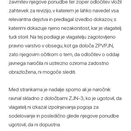
zavrnitev njegove ponudbe ter zoper odločitev vložil
zahtevek za revizijo, v katerem je lahko navedel vsa
relevantna dejstva in predlagal izvedbo dokazov, s
katerimi dokazuje njeno nezakonitost, kar je vlagatelj
tudi storil. Na tej podlagi je vlagatelju zagotovljeno
pravno varstvo v obsegu, kot ga določa ZPVPJN,
zato njegovim očitkom o tem, da odločitev o oddaji
javnega naročila ni ustrezno oziroma zadostno
obrazložena, ni mogoče slediti.
Med strankama je nadalje sporno ali je naročnik
ravnal skladno z določbami ZJN-3, ko je ugotovil, da
vlagatelj ni izkazal izpolnjevanja pogoja za
sodelovanje in posledično glede njegove ponudbe
ugotovil, da ni dopustna.