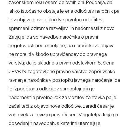
zakonskem roku osem delovnih dni. Poudarja, da
lahko istočasno obstaja le ena odločitev, naročnik pa
je z objavo nove odločitve prvotno odločitev
spremenil oziroma razveljavil in nadomestil z novo.
Zatrjuje, da so navedbe naročnika o pravni
negotovosti neutemeljene; da naročnikova objava
ne more iti v škodo upravičencev do pravnega
varstva; da je skladno s prvim odstavkom 5. člena
ZPVPJN zagotovljeno pravno varstvo zoper vsako
ravnanje naročnika v postopku javnega naročanja; da
je izpodbijana odločitev samostojna in je
nadomestila prvotno, rok za vložitev zahtevka pa je
začel teči z objavo nove odločitve, zaradi česar je
zahtevek za revizijo pravočasen. Vlagatelj vztraja pri
dosedanjih navedbah, s katerimi utemeljuje