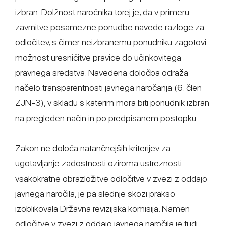
izbran. Dolžnost naročnika torej je, da v primeru
zavrnitve posamezne ponudbe navede razloge za
odločitev, s čimer neizbranemu ponudniku zagotovi
možnost uresničitve pravice do učinkovitega
pravnega sredstva. Navedena določba odraža
načelo transparentnosti javnega naročanja (6. člen
ZJN-3), v skladu s katerim mora biti ponudnik izbran
na pregleden način in po predpisanem postopku.
Zakon ne določa natančnejših kriterijev za
ugotavljanje zadostnosti oziroma ustreznosti
vsakokratne obrazložitve odločitve v zvezi z oddajo
javnega naročila, je pa slednje skozi prakso
izoblikovala Državna revizijska komisija. Namen
odločitve v zvezi z oddajo javnega naročila je tudi