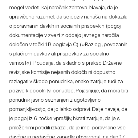
mogel vedeti, kaj naročnik zahteva. Navaja, da je
upravičeno razumel, da se poziv nanaša na dokazila
o poravnanih davkih in socialnih prispevkih (pogoj
dokumentacije v zvezi z oddajo javnega naročila
določen v točki 1.B poglavja C) (»Razlogi, povezanih
s plačilom davkov ali prispevkov za socialno
varnost«). Poudarja, da skladno s prakso Državne
revizijske komisije nejasnih določb ni dopustno
razlagati v škodo ponudnika, enako zatrjuje tudi za
pozive k dopolnitvi ponudbe. Pojasnjuje, da mora biti
ponudnik jasno seznanjen z ugotovljeno
pomanjkljivostjo, da jo lahko odpravi. Dalje navaja, da
je pogoj iz 6. točke vprašljiv, hkrati zatrjuje, da je s
priloženimi potrdili izkazal, da je imel poravnane vse
davčne in nedavčne zapadle obveznosti na dan 17.