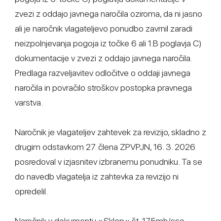
zvezi z oddajo javnega naročila oziroma, da ni jasno
ali je naročnik vlagateljevo ponudbo zavrnil zaradi
neizpolnjevanja pogoja iz točke 6 ali 1.B poglavja C)
dokumentacije v zvezi z oddajo javnega naročila.
Predlaga razveljavitev odločitve o oddaji javnega
naročila in povračilo stroškov postopka pravnega
varstva.
Naročnik je vlagateljev zahtevek za revizijo, skladno z
drugim odstavkom 27. člena ZPVPJN, 16. 3. 2026
posredoval v izjasnitev izbranemu ponudniku. Ta se
do navedb vlagatelja iz zahtevka za revizijo ni
opredelil.
Naročnik v dokumentu »Sklep« št. 175mh/sso-