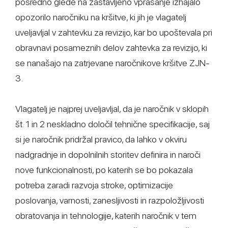
posredno glede na zastavljeno vprašanje izhajalo
opozorilo naročniku na kršitve, ki jih je vlagatelj
uveljavljal v zahtevku za revizijo, kar bo upoštevala pri
obravnavi posameznih delov zahtevka za revizijo, ki
se nanašajo na zatrjevane naročnikove kršitve ZJN-
3.
Vlagatelj je najprej uveljavljal, da je naročnik v sklopih
št. 1 in 2 neskladno določil tehnične specifikacije, saj
si je naročnik pridržal pravico, da lahko v okviru
nadgradnje in dopolnilnih storitev definira in naroči
nove funkcionalnosti, po katerih se bo pokazala
potreba zaradi razvoja stroke, optimizacije
poslovanja, varnosti, zanesljivosti in razpoložljivosti
obratovanja in tehnologije, katerih naročnik v tem