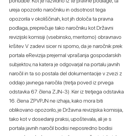
ponudbe. Kot je razvidno iz te pravne podlage, ta
ureja opozorilo naročniku in odsotnost tega
opozorila v okoliščinah, kot jih določa ta pravna
podlaga, preprečuje tako naročniku kot Državni
revizijski komisiji (vsebinsko, meritorno) obravnavo
kršitev. V zadevi sicer ni sporno, da je naročnik prek
portala eRevizija prejemal vprašanja gospodarskih
subjektov, na katera je odgovarjal na portalu javnih
naročil in ta so postala del dokumentacije v zvezi z
oddajo javnega naročila (tretja poved iz prvega
odstavka 67. člena ZJN-3). Ker iz tretjega odstavka
16. člena ZPVPJN ne izhaja, kako mora biti
oblikovano opozorilo, je Državna revizijska komisija,
tako kot v dosedanji praksi, upoštevala, ali je s
portala javnih naročil bodisi neposredno bodisi