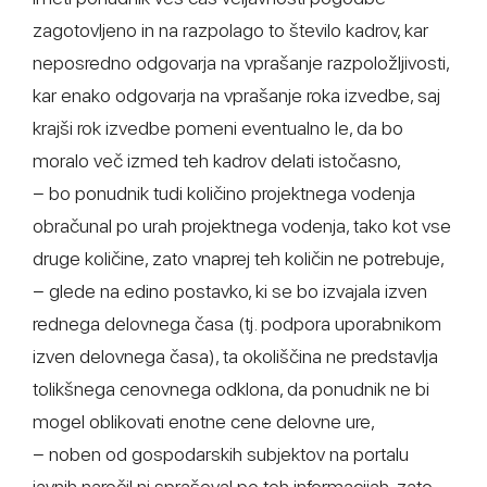
zagotovljeno in na razpolago to število kadrov, kar
neposredno odgovarja na vprašanje razpoložljivosti,
kar enako odgovarja na vprašanje roka izvedbe, saj
krajši rok izvedbe pomeni eventualno le, da bo
moralo več izmed teh kadrov delati istočasno,
− bo ponudnik tudi količino projektnega vodenja
obračunal po urah projektnega vodenja, tako kot vse
druge količine, zato vnaprej teh količin ne potrebuje,
− glede na edino postavko, ki se bo izvajala izven
rednega delovnega časa (tj. podpora uporabnikom
izven delovnega časa), ta okoliščina ne predstavlja
tolikšnega cenovnega odklona, da ponudnik ne bi
mogel oblikovati enotne cene delovne ure,
− noben od gospodarskih subjektov na portalu
javnih naročil ni spraševal po teh informacijah, zato