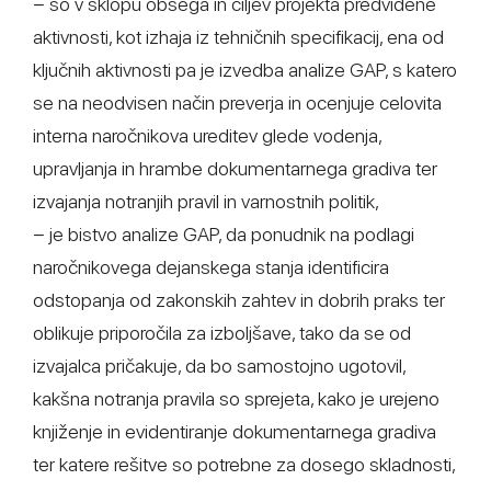
− so v sklopu obsega in ciljev projekta predvidene
aktivnosti, kot izhaja iz tehničnih specifikacij, ena od
ključnih aktivnosti pa je izvedba analize GAP, s katero
se na neodvisen način preverja in ocenjuje celovita
interna naročnikova ureditev glede vodenja,
upravljanja in hrambe dokumentarnega gradiva ter
izvajanja notranjih pravil in varnostnih politik,
− je bistvo analize GAP, da ponudnik na podlagi
naročnikovega dejanskega stanja identificira
odstopanja od zakonskih zahtev in dobrih praks ter
oblikuje priporočila za izboljšave, tako da se od
izvajalca pričakuje, da bo samostojno ugotovil,
kakšna notranja pravila so sprejeta, kako je urejeno
knjiženje in evidentiranje dokumentarnega gradiva
ter katere rešitve so potrebne za dosego skladnosti,