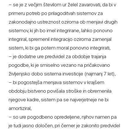
− se je z večjim številom ur želel zavarovati, da bi v
primeru potreb po prilagoditvah sistemov za
zakonodajno ustreznost oziroma ob menjavi drugih
sistemov, ki jih bo imel integrirane, lahko ponovno
integriral, spremenil integracijo oziroma zamenjal
sistem, ki bi ga potem moral ponovno integrirati,
− je dodatne ure predvidel za obdobje trajanja
pogodbe, ki je smiselno vezano na pričakovano
življenjsko dobo sistema investicije (najmanj 7 let),
− bi pogostejša menjava sistemov v krajšem
obdobju bistveno povišala stroške in obremenila
njegove kadre, sistem pa se najverjetneje ne bi
amortiziral,
− so ure pogodbeno opredeljene, njihov namen pa
je tudi jasno določen, pri čemer je zakonito predvidel