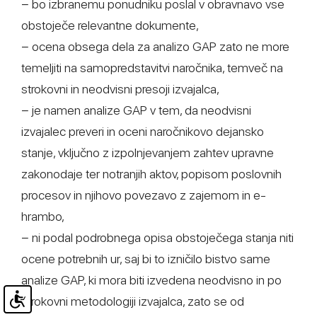
− bo izbranemu ponudniku poslal v obravnavo vse
obstoječe relevantne dokumente,
− ocena obsega dela za analizo GAP zato ne more
temeljiti na samopredstavitvi naročnika, temveč na
strokovni in neodvisni presoji izvajalca,
− je namen analize GAP v tem, da neodvisni
izvajalec preveri in oceni naročnikovo dejansko
stanje, vključno z izpolnjevanjem zahtev upravne
zakonodaje ter notranjih aktov, popisom poslovnih
procesov in njihovo povezavo z zajemom in e-
hrambo,
− ni podal podrobnega opisa obstoječega stanja niti
ocene potrebnih ur, saj bi to izničilo bistvo same
analize GAP, ki mora biti izvedena neodvisno in po
strokovni metodologiji izvajalca, zato se od