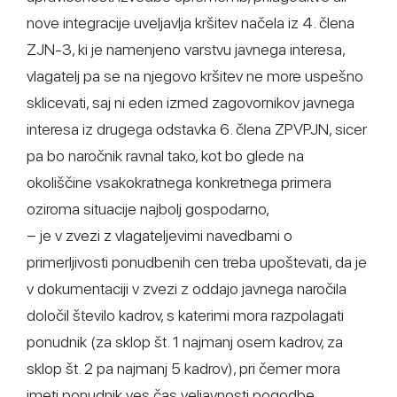
nove integracije uveljavlja kršitev načela iz 4. člena
ZJN-3, ki je namenjeno varstvu javnega interesa,
vlagatelj pa se na njegovo kršitev ne more uspešno
sklicevati, saj ni eden izmed zagovornikov javnega
interesa iz drugega odstavka 6. člena ZPVPJN, sicer
pa bo naročnik ravnal tako, kot bo glede na
okoliščine vsakokratnega konkretnega primera
oziroma situacije najbolj gospodarno,
− je v zvezi z vlagateljevimi navedbami o
primerljivosti ponudbenih cen treba upoštevati, da je
v dokumentaciji v zvezi z oddajo javnega naročila
določil število kadrov, s katerimi mora razpolagati
ponudnik (za sklop št. 1 najmanj osem kadrov, za
sklop št. 2 pa najmanj 5 kadrov), pri čemer mora
imeti ponudnik ves čas veljavnosti pogodbe