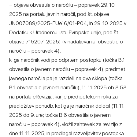
− objava obvestila o naročilu – popravek 29. 10.
2025 na portalu javnih naročil, pod št. objave
JN007089/2025-EUe16/01-P04, in 29. 10. 2025 v
Dodatku k Uradnemu listu Evropske unije, pod št.
objave 715207-2025) (v nadaljevanju: obvestilo o
naročilu – popravek 4),
ki ga naročnik vodi po odprtem postopku (točka B.1
obvestila o javnem naročilu – popravek 4), predmet
javnega naročila pa je razdelil na dva sklopa (točka
B.1 obvestila o javnem naročilu), 11. 11. 2025 ob 8.58
na portalu eRevizija, kar je pred potekom roka za
predložitev ponudb, kot ga je naročnik določil (11. 11.
2025 do 9. ure; točka B.6 obvestila o javnem
naročilu – popravek 4), vložil zahtevek za revizijo z
dne 11. 11. 2025, in predlagal razveljavitev postopka