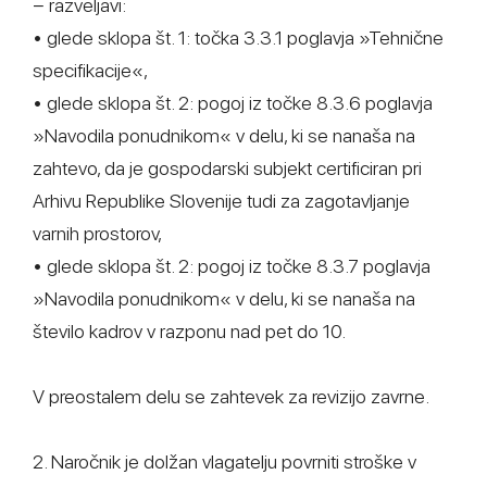
− razveljavi:
• glede sklopa št. 1: točka 3.3.1 poglavja »Tehnične
specifikacije«,
• glede sklopa št. 2: pogoj iz točke 8.3.6 poglavja
»Navodila ponudnikom« v delu, ki se nanaša na
zahtevo, da je gospodarski subjekt certificiran pri
Arhivu Republike Slovenije tudi za zagotavljanje
varnih prostorov,
• glede sklopa št. 2: pogoj iz točke 8.3.7 poglavja
»Navodila ponudnikom« v delu, ki se nanaša na
število kadrov v razponu nad pet do 10.
V preostalem delu se zahtevek za revizijo zavrne.
2. Naročnik je dolžan vlagatelju povrniti stroške v