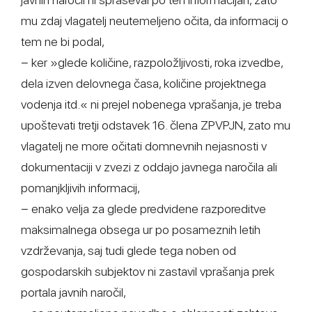
mu zdaj vlagatelj neutemeljeno očita, da informacij o
tem ne bi podal,
− ker »glede količine, razpoložljivosti, roka izvedbe,
dela izven delovnega časa, količine projektnega
vodenja itd.« ni prejel nobenega vprašanja, je treba
upoštevati tretji odstavek 16. člena ZPVPJN, zato mu
vlagatelj ne more očitati domnevnih nejasnosti v
dokumentaciji v zvezi z oddajo javnega naročila ali
pomanjkljivih informacij,
− enako velja za glede predvidene razporeditve
maksimalnega obsega ur po posameznih letih
vzdrževanja, saj tudi glede tega noben od
gospodarskih subjektov ni zastavil vprašanja prek
portala javnih naročil,