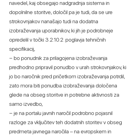
navedel, kaj obsegajo nadgradnja sistema in
dopolnilne storitve, določil pa je tudi, da se ure
strokovnjakov nanašajo tudi na dodatna
izobraževanja uporabnikov, ki jih je podrobneje
opredelil v točki 3.2.10.2. poglavja tehničnih
specifikacij,
− bo ponudnik za prilagojena izobraževanja
predhodno pripravil ponudbo v urah strokovnjakov, ki
jo bo naročnik pred pričetkom izobraževanja potrdil,
zato mora biti ponudba izobraževanja določena
glede na obseg storitve in potrebne aktivnosti za
samo izvedbo,
− je na portalu javnih naročil podrobno pojasnil
razloge za vključitev teh dodatnih storitev v obseg
predmeta javnega naročila – na evropskem in