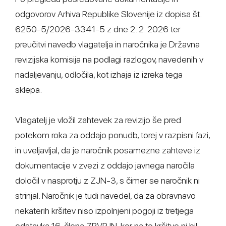
odgovorov Arhiva Republike Slovenije iz dopisa št.
6250-5/2026-3341-5 z dne 2. 2. 2026 ter
preučitvi navedb vlagatelja in naročnika je Državna
revizijska komisija na podlagi razlogov, navedenih v
nadaljevanju, odločila, kot izhaja iz izreka tega
sklepa.
Vlagatelj je vložil zahtevek za revizijo še pred
potekom roka za oddajo ponudb, torej v razpisni fazi,
in uveljavljal, da je naročnik posamezne zahteve iz
dokumentacije v zvezi z oddajo javnega naročila
določil v nasprotju z ZJN-3, s čimer se naročnik ni
strinjal. Naročnik je tudi navedel, da za obravnavo
nekaterih kršitev niso izpolnjeni pogoji iz tretjega
odstavka 16. člena ZPVPJN, ker na te kršitve ni bil