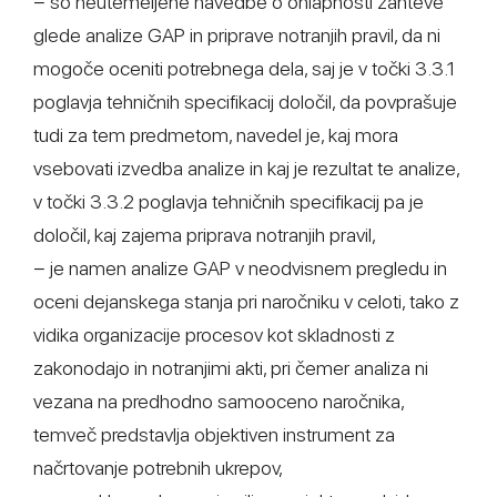
− so neutemeljene navedbe o ohlapnosti zahteve
glede analize GAP in priprave notranjih pravil, da ni
mogoče oceniti potrebnega dela, saj je v točki 3.3.1
poglavja tehničnih specifikacij določil, da povprašuje
tudi za tem predmetom, navedel je, kaj mora
vsebovati izvedba analize in kaj je rezultat te analize,
v točki 3.3.2 poglavja tehničnih specifikacij pa je
določil, kaj zajema priprava notranjih pravil,
− je namen analize GAP v neodvisnem pregledu in
oceni dejanskega stanja pri naročniku v celoti, tako z
vidika organizacije procesov kot skladnosti z
zakonodajo in notranjimi akti, pri čemer analiza ni
vezana na predhodno samooceno naročnika,
temveč predstavlja objektiven instrument za
načrtovanje potrebnih ukrepov,