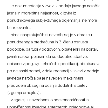
− je dokumentacija v zvezi z oddajo javnega naročila
jasna in morebitna nejasnost, ki izvira iz
ponudnikovega subjektivnega dojemanja, ne more
biti relevantna,
− nima nasprotujočih si navedb, saj je v obrazcu
ponudbenega predračuna in 3. členu osnutka
pogodbe, pa tudi v odgovorih, objavljenih na portalu
javnih naročil, pojasnil, da se dodatne storitve,
opisane v poglavju tehničnih specifikacij, obračunava
po dejanski porabi, v dokumentaciji v zvezi z oddajo
javnega naročila pa je naveden maksimalni
predvideni obseg naročanja dodatnih storitev
(zgornja omejitev),
− vlagatelj z navedbami o neekonomičnosti in
upravičenosti izvedbe sprememb, prilagoditve ali