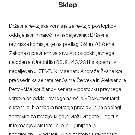
Sklep
Državna revizijska komisija za revizijo postopkov
oddaje javnih naročil (v nadaljevanju: Državna
revizijska komisija) je na podlagi 39. in 70. člena
Zakona o pravnem varstvu v postopkih javnega
naročanja (Uradni list RS, št. 43/2011 s sprem.; v
nadaljevanju: ZPVPJN) v senatu Andraža Žvana kot
predsednika senata ter Sama Červeka in Aleksandra
Petrovčiča kot članov senata v postopku pravnega
varstva pri oddaji javnega naročila »Dokumentarni
sistem, e-hramba in notranja pravila« in na podlagi
zahtevka za revizijo, ki ga je vložil vlagatelj Logitus
Informacijski sistemi, d. o. o., Ljubljana (v
nadaljevanju: vlagatelj), ki ga zastopa Odvetniška