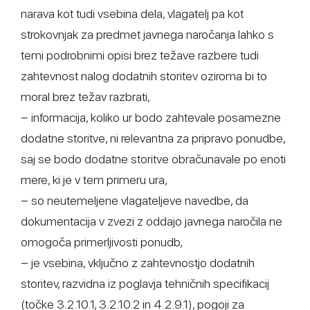
narava kot tudi vsebina dela, vlagatelj pa kot
strokovnjak za predmet javnega naročanja lahko s
temi podrobnimi opisi brez težave razbere tudi
zahtevnost nalog dodatnih storitev oziroma bi to
moral brez težav razbrati,
− informacija, koliko ur bodo zahtevale posamezne
dodatne storitve, ni relevantna za pripravo ponudbe,
saj se bodo dodatne storitve obračunavale po enoti
mere, ki je v tem primeru ura,
− so neutemeljene vlagateljeve navedbe, da
dokumentacija v zvezi z oddajo javnega naročila ne
omogoča primerljivosti ponudb,
− je vsebina, vključno z zahtevnostjo dodatnih
storitev, razvidna iz poglavja tehničnih specifikacij
(točke 3.2.10.1, 3.2.10.2 in 4.2.9.1), pogoji za