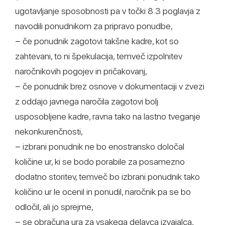
ugotavljanje sposobnosti pa v točki 8.3 poglavja z
navodili ponudnikom za pripravo ponudbe,
− če ponudnik zagotovi takšne kadre, kot so
zahtevani, to ni špekulacija, temveč izpolnitev
naročnikovih pogojev in pričakovanj,
− če ponudnik brez osnove v dokumentaciji v zvezi
z oddajo javnega naročila zagotovi bolj
usposobljene kadre, ravna tako na lastno tveganje
nekonkurenčnosti,
− izbrani ponudnik ne bo enostransko določal
količine ur, ki se bodo porabile za posamezno
dodatno storitev, temveč bo izbrani ponudnik tako
količino ur le ocenil in ponudil, naročnik pa se bo
odločil, ali jo sprejme,
− se obračuna ura za vsakega delavca izvajalca,