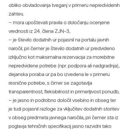
obliko obvladovanja tveganj v primeru nepredvidenih
zahtev,
− mora upoštevati pravila o določanju ocenjene
vrednosti iz 24. člena ZJN-3,
− je število dodatnih ur pojasnil na portalu javnih
naročil, pri čemer je število dodatnih ur predvideno
izključno kot maksimalna rezervacija za morebitne
nepredvidene potrebe (npr. podpora ali nadgradnja),
dejanska poraba ur pa bo izvedena le v primeru
resnične potrebe, s čimer se zagotavlja
transparentnost, fleksibilnost in primerljivost ponudb,
− je jasno in podrobno določil vsebino in obseg ter
je tudi pojasnil razloge za vključitev dodatnih storitev
v obseg predmeta javnega naročila, pri čemer sta iz
poglavja tehničnih specifikacij jasno razvidni tako