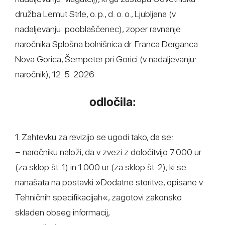
družba Lemut Strle, o. p., d. o. o., Ljubljana (v
nadaljevanju: pooblaščenec), zoper ravnanje
naročnika Splošna bolnišnica dr. Franca Derganca
Nova Gorica, Šempeter pri Gorici (v nadaljevanju:
naročnik), 12. 5. 2026
odločila:
1. Zahtevku za revizijo se ugodi tako, da se:
− naročniku naloži, da v zvezi z določitvijo 7.000 ur
(za sklop št. 1) in 1.000 ur (za sklop št. 2), ki se
nanašata na postavki »Dodatne storitve, opisane v
Tehničnih specifikacijah«, zagotovi zakonsko
skladen obseg informacij,