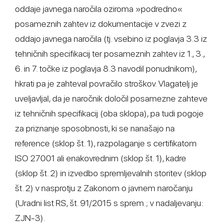
oddaje javnega naročila oziroma »podredno«
posameznih zahtev iz dokumentacije v zvezi z
oddajo javnega naročila (tj. vsebino iz poglavja 3.3 iz
tehničnih specifikacij ter posameznih zahtev iz 1., 3.,
6. in 7. točke iz poglavja 8.3 navodil ponudnikom),
hkrati pa je zahteval povračilo stroškov. Vlagatelj je
uveljavljal, da je naročnik določil posamezne zahteve
iz tehničnih specifikacij (oba sklopa), pa tudi pogoje
za priznanje sposobnosti, ki se nanašajo na
reference (sklop št. 1), razpolaganje s certifikatom
ISO 27001 ali enakovrednim (sklop št. 1), kadre
(sklop št. 2) in izvedbo spremljevalnih storitev (sklop
št. 2) v nasprotju z Zakonom o javnem naročanju
(Uradni list RS, št. 91/2015 s sprem.; v nadaljevanju:
ZJN-3).