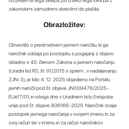
od prejema tega sklepa, po izteku tega roka pa z
zakonskimi zamudnimi obrestmi do plačila.
Obrazložitev:
Obvestilo o predmetnem javnem naročilu, ki ga
naročnik oddaja po postopku s pogajanji z objavo
skladno s 45. členom Zakona o javnem naročanju
(Uradni list RS, št. 91/2015 s sprem.; v nadaljevanju:
ZJN-3), je bilo 4. 12. 2025 objavljeno na Portalu
javnih naročil pod št. objave JN009476/2025-
EUe17/01, in istega dne v Uradnem listu Evropske
unije pod št. objave 806166-2025. Naročnik izvaja
postopek javnega naročanja v svojem imenu in za
svoj račun ter v imenu in za račun naročnikov