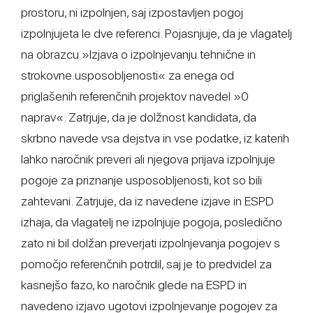
prostoru, ni izpolnjen, saj izpostavljen pogoj
izpolnjujeta le dve referenci. Pojasnjuje, da je vlagatelj
na obrazcu »Izjava o izpolnjevanju tehnične in
strokovne usposobljenosti« za enega od
priglašenih referenčnih projektov navedel »0
naprav«. Zatrjuje, da je dolžnost kandidata, da
skrbno navede vsa dejstva in vse podatke, iz katerih
lahko naročnik preveri ali njegova prijava izpolnjuje
pogoje za priznanje usposobljenosti, kot so bili
zahtevani. Zatrjuje, da iz navedene izjave in ESPD
izhaja, da vlagatelj ne izpolnjuje pogoja, posledično
zato ni bil dolžan preverjati izpolnjevanja pogojev s
pomočjo referenčnih potrdil, saj je to predvidel za
kasnejšo fazo, ko naročnik glede na ESPD in
navedeno izjavo ugotovi izpolnjevanje pogojev za