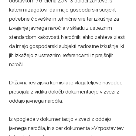
odstavkom 76. člena ZJN-3 določi zahteve, s
katerimi zagotovi, da imajo gospodarski subjekti
potrebne človeške in tehnične vire ter izkušnje za
izvajanje javnega naročila v skladu z ustreznim
standardom kakovosti. Naročnik lahko zahteva zlasti,
da imajo gospodarski subjekti zadostne izkušnje, ki
jih izkažejo z ustreznimi referencami iz prejšnjih
naročil.
Državna revizijska komisija je vlagateljeve navedbe
presojala z vidika določb dokumentacije v zvezi z
oddajo javnega naročila.
Iz vpogleda v dokumentacijo v zvezi z oddajo
javnega naročila, in sicer dokumenta »Vzpostavitev