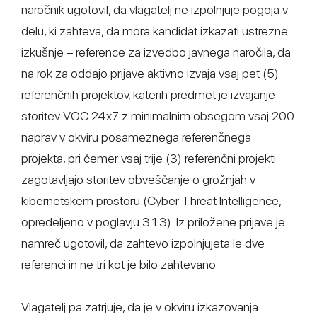
naročnik ugotovil, da vlagatelj ne izpolnjuje pogoja v
delu, ki zahteva, da mora kandidat izkazati ustrezne
izkušnje – reference za izvedbo javnega naročila, da
na rok za oddajo prijave aktivno izvaja vsaj pet (5)
referenčnih projektov, katerih predmet je izvajanje
storitev VOC 24x7 z minimalnim obsegom vsaj 200
naprav v okviru posameznega referenčnega
projekta, pri čemer vsaj trije (3) referenčni projekti
zagotavljajo storitev obveščanje o grožnjah v
kibernetskem prostoru (Cyber Threat Intelligence,
opredeljeno v poglavju 3.1.3). Iz priložene prijave je
namreč ugotovil, da zahtevo izpolnjujeta le dve
referenci in ne tri kot je bilo zahtevano.
Vlagatelj pa zatrjuje, da je v okviru izkazovanja