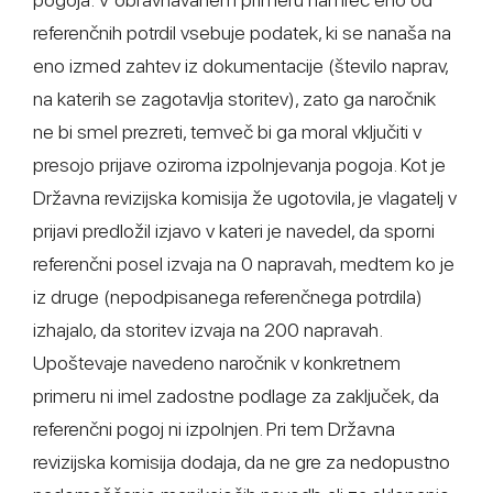
referenčnih potrdil vsebuje podatek, ki se nanaša na
eno izmed zahtev iz dokumentacije (število naprav,
na katerih se zagotavlja storitev), zato ga naročnik
ne bi smel prezreti, temveč bi ga moral vključiti v
presojo prijave oziroma izpolnjevanja pogoja. Kot je
Državna revizijska komisija že ugotovila, je vlagatelj v
prijavi predložil izjavo v kateri je navedel, da sporni
referenčni posel izvaja na 0 napravah, medtem ko je
iz druge (nepodpisanega referenčnega potrdila)
izhajalo, da storitev izvaja na 200 napravah.
Upoštevaje navedeno naročnik v konkretnem
primeru ni imel zadostne podlage za zaključek, da
referenčni pogoj ni izpolnjen. Pri tem Državna
revizijska komisija dodaja, da ne gre za nedopustno