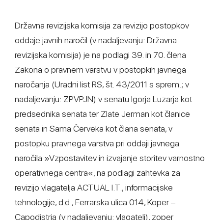
Državna revizijska komisija za revizijo postopkov
oddaje javnih naročil (v nadaljevanju: Državna
revizijska komisija) je na podlagi 39. in 70. člena
Zakona o pravnem varstvu v postopkih javnega
naročanja (Uradni list RS, št. 43/2011 s sprem.; v
nadaljevanju: ZPVPJN) v senatu Igorja Luzarja kot
predsednika senata ter Zlate Jerman kot članice
senata in Sama Červeka kot člana senata, v
postopku pravnega varstva pri oddaji javnega
naročila »Vzpostavitev in izvajanje storitev varnostno
operativnega centra«, na podlagi zahtevka za
revizijo vlagatelja ACTUAL I.T., informacijske
tehnologije, d.d., Ferrarska ulica 014, Koper –
Capodistria (v nadaljevanju: vlagatelj), zoper