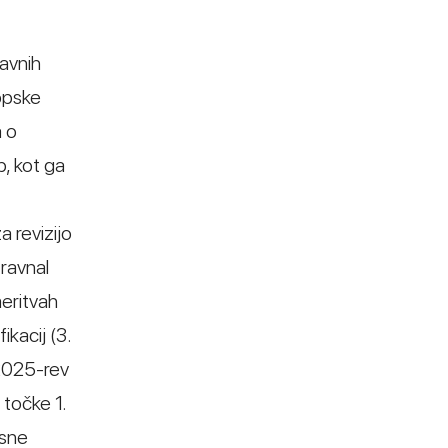
javnih
opske
a o
b, kot ga
 revizijo
ravnal
meritvah
ikacij (3.
2025-rev
 točke 1.
isne