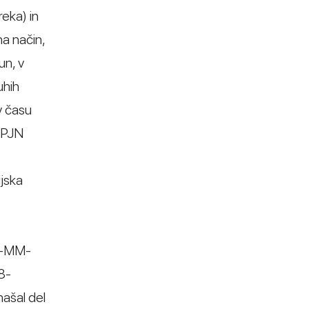
eka) in
na način,
un, v
uhih
v času
PVPJN
ijska
25-MM-
8-
našal del