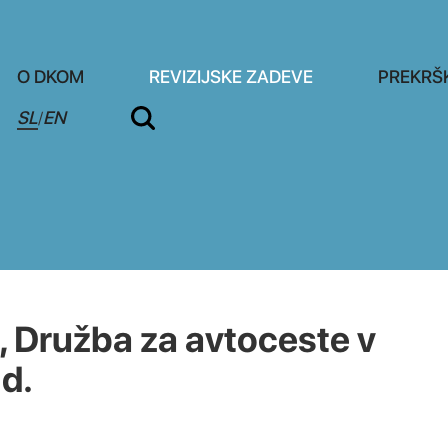
O DKOM
REVIZIJSKE ZADEVE
PREKRŠ
SL
EN
/
Družba za avtoceste v
 d.