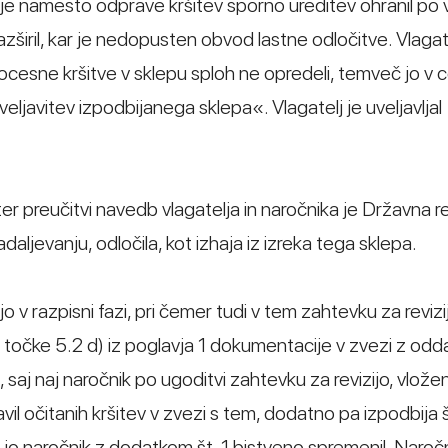
r je namesto odprave kršitev sporno ureditev ohranil po v
azširil, kar je nedopusten obvod lastne odločitve. Vlagate
cesne kršitve v sklepu sploh ne opredeli, temveč jo v c
eljavitev izpodbijanega sklepa«. Vlagatelj je uveljavljal
preučitvi navedb vlagatelja in naročnika je Državna re
aljevanju, odločila, kot izhaja iz izreka tega sklepa.
o v razpisni fazi, pri čemer tudi v tem zahtevku za revizi
 točke 5.2 d) iz poglavja 1 dokumentacije v zvezi z odd
, saj naj naročnik po ugoditvi zahtevku za revizijo, vlož
vil očitanih kršitev v zvezi s tem, dodatno pa izpodbija 
i jo naročnik z dodatkom št. 1 bistveno spremenil. Naročn