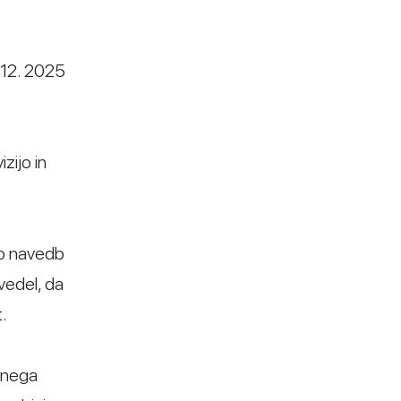
 12. 2025
zijo in
 do navedb
avedel, da
.
avnega