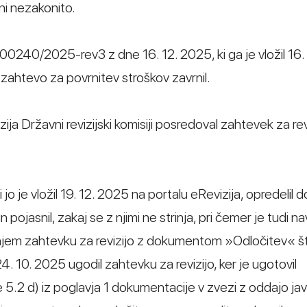
ni nezakonito.
240/2025-rev3 z dne 16. 12. 2025, ki ga je vložil 16.
n zahtevo za povrnitev stroškov zavrnil.
ja Državni revizijski komisiji posredoval zahtevek za revi
i jo je vložil 19. 12. 2025 na portalu eRevizija, opredelil
n pojasnil, zakaj se z njimi ne strinja, pri čemer je tudi n
rejšnjem zahtevku za revizijo z dokumentom »Odločitev« št
. 2025 ugodil zahtevku za revizijo, ker je ugotovil
 5.2 d) iz poglavja 1 dokumentacije v zvezi z oddajo j