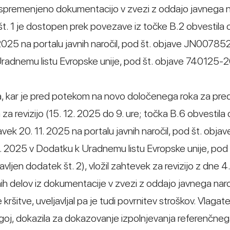
ako spremenjeno dokumentacijo v zvezi z oddajo javnega n
 št. 1 je dostopen prek povezave iz točke B.2 obvestila
11. 2025 na portalu javnih naročil, pod št. objave JN0078
Uradnemu listu Evropske unije, pod št. objave 740125-
ija, kar je pred potekom na novo določenega roka za pre
a za revizijo (15. 12. 2025 do 9. ure; točka B.6 obvestila
avek 20. 11. 2025 na portalu javnih naročil, pod št. objav
025 v Dodatku k Uradnemu listu Evropske unije, pod 
ljen dodatek št. 2), vložil zahtevek za revizijo z dne 4.
h delov iz dokumentacije v zvezi z oddajo javnega naroč
ršitve, uveljavljal pa je tudi povrnitev stroškov. Vlagatel
pogoj, dokazila za dokazovanje izpolnjevanja referenčne