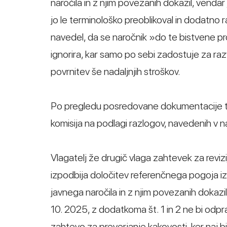
naročila in z njim povezanih dokazil, venda
jo le terminološko preoblikoval in dodatno r
navedel, da se naročnik »do te bistvene pro
ignorira, kar samo po sebi zadostuje za razv
povrnitev še nadaljnjih stroškov.
Po pregledu posredovane dokumentacije ter 
komisija na podlagi razlogov, navedenih v nad
Vlagatelj že drugič vlaga zahtevek za revizij
izpodbija določitev referenčnega pogoja iz
javnega naročila in z njim povezanih dokazil
10. 2025, z dodatkoma št. 1 in 2 ne bi odpra
zahtevo za preverjanje kakovosti, ker naj b