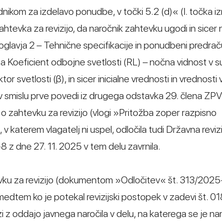
ikom za izdelavo ponudbe, v točki 5.2 (d)« (I. točka izr
htevka za revizijo, da naročnik zahtevku ugodi in sicer 
oglavja 2 – Tehnične specifikacije in ponudbeni predrač
za Koeficient odbojne svetlosti (RL) – nočna vidnost v s
 svetlosti (β), in sicer inicialne vrednosti in vrednosti 
lj v smislu prve povedi iz drugega odstavka 29. člena Z
o zahtevku za revizijo (vlogi »Pritožba zoper razpisno
 katerem vlagatelj ni uspel, odločila tudi Državna reviz
8 z dne 27. 11. 2025 v tem delu zavrnila.
evku za revizijo (dokumentom »Odločitev« št. 313/20
dtem ko je potekal revizijski postopek v zadevi št. 01
z oddajo javnega naročila v delu, na katerega se je na