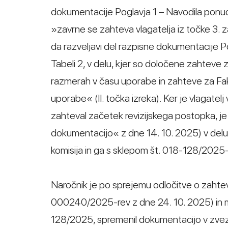
dokumentacije Poglavja 1 – Navodila ponudn
»zavrne se zahteva vlagatelja iz točke 3. za
da razveljavi del razpisne dokumentacije P
Tabeli 2, v delu, kjer so določene zahteve 
razmerah v času uporabe in zahteve za Faktor
uporabe« (II. točka izreka). Ker je vlagate
zahteval začetek revizijskega postopka, je 
dokumentacijo« z dne 14. 10. 2025) v delu, v
komisija in ga s sklepom št. 018-128/2025-
Naročnik je po sprejemu odločitve o zaht
000240/2025-rev z dne 24. 10. 2025) in me
128/2025, spremenil dokumentacijo v zvezi 