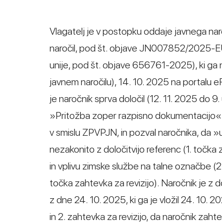
Vlagatelj je v postopku oddaje javnega naroč
naročil, pod št. objave JN007852/2025-EU
unije, pod št. objave 656761-2025), ki ga
javnem naročilu), 14. 10. 2025 na portalu e
je naročnik sprva določil (12. 11. 2025 do 9.
»Pritožba zoper razpisno dokumentacijo« z 
v smislu ZPVPJN, in pozval naročnika, da »
nezakonito z določitvijo referenc (1. točka 
in vplivu zimske službe na talne označbe (2.
točka zahtevka za revizijo). Naročnik j
z dne 24. 10. 2025, ki ga je vložil 24. 10. 20
in 2. zahtevka za revizijo, da naročnik zahte