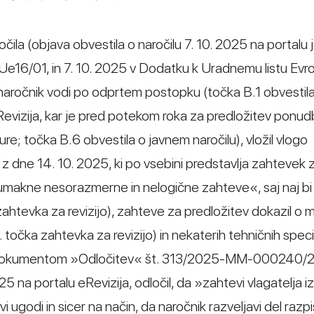
ila (objava obvestila o naročilu 7. 10. 2025 na portalu 
e16/01, in 7. 10. 2025 v Dodatku k Uradnemu listu Evr
 naročnik vodi po odprtem postopku (točka B.1 obvestil
Revizija, kar je pred potekom roka za predložitev ponud
 ure; točka B.6 obvestila o javnem naročilu), vložil vlogo
dne 14. 10. 2025, ki po vsebini predstavlja zahtevek za
umakne nesorazmerne in nelogične zahteve«, saj naj bi 
zahtevka za revizijo), zahteve za predložitev dokazil o 
 točka zahtevka za revizijo) in nekaterih tehničnih specif
e z dokumentom »Odločitev« št. 313/2025-MM-000240/
25 na portalu eRevizija, odločil, da »zahtevi vlagatelja iz
vi ugodi in sicer na način, da naročnik razveljavi del razp