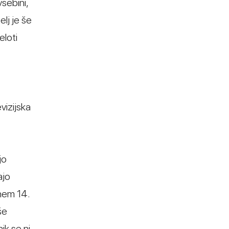
sebini,
lj je še
eloti
vizijska
jo
ajo
enem 14.
še
ik se ni