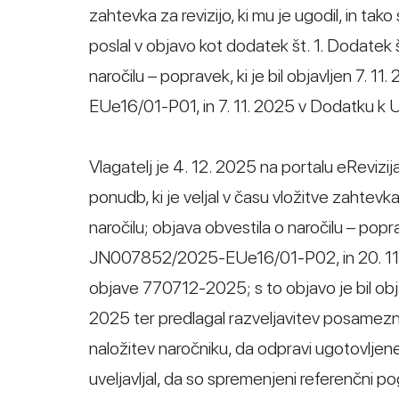
zahtevka za revizijo, ki mu je ugodil, in t
poslal v objavo kot dodatek št. 1. Dodatek
naročilu – popravek, ki je bil objavljen 7. 
EUe16/01-P01, in 7. 11. 2025 v Dodatku k 
Vlagatelj je 4. 12. 2025 na portalu eReviz
ponudb, ki je veljal v času vložitve zahtevk
naročilu; objava obvestila o naročilu – popr
JN007852/2025-EUe16/01-P02, in 20. 11. 2
objave 770712-2025; s to objavo je bil objav
2025 ter predlagal razveljavitev posamezni
naložitev naročniku, da odpravi ugotovljene k
uveljavljal, da so spremenjeni referenčni 