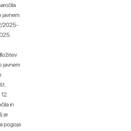
aročila
 o javnem
52/2025-
2025.
dložitev
 o javnem
e
št.
 12.
ila in
j je
ga pogoja