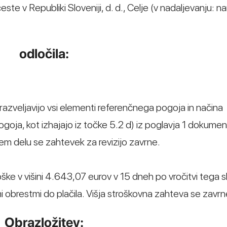
 v Republiki Sloveniji, d. d., Celje (v nadaljevanju: na
odločila:
 razveljavijo vsi elementi referenčnega pogoja in načina
oja, kot izhajajo iz točke 5.2 d) iz poglavja 1 dokumen
lem delu se zahtevek za revizijo zavrne.
roške v višini 4.643,07 eurov v 15 dneh po vročitvi tega 
 obrestmi do plačila. Višja stroškovna zahteva se zavrn
Obrazložitev: