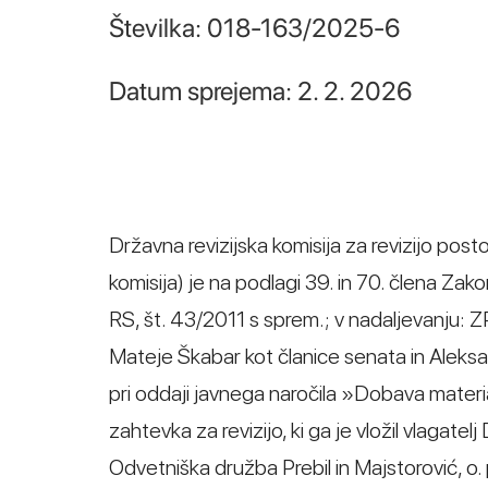
Številka: 018-163/2025-6
Datum sprejema: 2. 2. 2026
Državna revizijska komisija za revizijo post
komisija) je na podlagi 39. in 70. člena Za
RS, št. 43/2011 s sprem.; v nadaljevanju:
Mateje Škabar kot članice senata in Aleks
pri oddaji javnega naročila »Dobava materia
zahtevka za revizijo, ki ga je vložil vlagatelj
Odvetniška družba Prebil in Majstorović, o. 