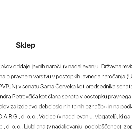
Sklep
opkov oddaje javnih naročil (v nadaljevanju: Državna revi
kona o pravnem varstvu v postopkih javnega naročanja (Ur
 ZPVPJN) v senatu Sama Červeka kot predsednika senata,
andra Petrovčiča kot člana senata v postopku pravnega
lov za izdelavo debeloslojnih talnih označb« in na podl
 D.A.R.G., d. o. o., Vodice (v nadaljevanju: vlagatelj), ki g
p., d. o. o., Ljubljana (v nadaljevanju: pooblaščenec), zo