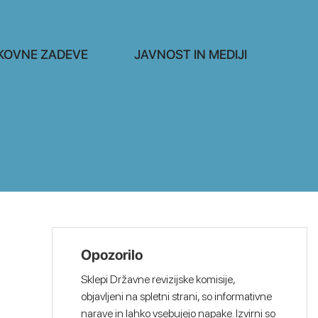
KOVNE ZADEVE
JAVNOST IN MEDIJI
Opozorilo
Sklepi Državne revizijske komisije,
objavljeni na spletni strani, so informativne
narave in lahko vsebujejo napake. Izvirni so