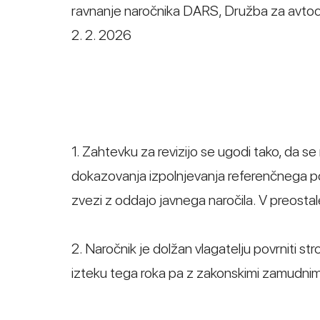
ravnanje naročnika DARS, Družba za avtoceste
2. 2. 2026
1. Zahtevku za revizijo se ugodi tako, da se
dokazovanja izpolnjevanja referenčnega pog
zvezi z oddajo javnega naročila. V preosta
2. Naročnik je dolžan vlagatelju povrniti st
izteku tega roka pa z zakonskimi zamudnimi