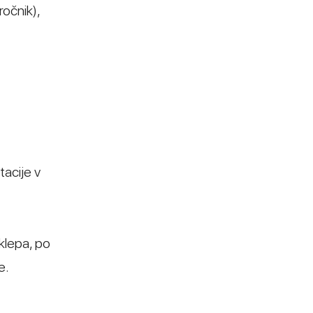
ročnik),
tacije v
sklepa, po
e.