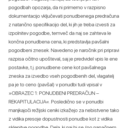
pogodbah opozarja, da ni primerno v razpisno
dokumentacijo vključevati ponudbenega predračuna
z natančno specifikacijo del, ki jih je treba izvesti za
izpolnitev pogodbe, temveč da naj se zahteva le
končna ponudbena cena, ki predstavlja pavšalni
pogodbeni znesek. Navedeno je naročnik pri pripravi
razpisa očitno upošteval, saj je predvidel vpis le ene
postavke, t.j. ponudbene cene kot pavšalnega
zneska za izvedbo vseh pogodbenih del, vlagatelj
pa je to ceno (pavšal) v ponudbi tudi vpisal v
»OBRAZEC 1: PONUDBENI PREDRAČUN –
REKAPITULACIJA«. Posledično se v ponudbi
manjkajoči režijski ceniki izkažejo za nebistvene tako
z vidika presoje dopustnosti ponudbe kot z vidika
sklenitve pogodbe. Dela, ki naj bi se (po napačnem