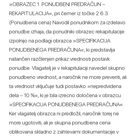
»OBRAZEC 1: PONUDBENI PREDRAČUN –
REKAPITULACIJA«, pri čemer iz točke 2.6.3.
(Ponudbena cena) Navodil ponudnikom za izdelavo
ponudbe izhaja, da ponudniki obrazec rekapitulacije
izpolnijo na podlagi obrazca »SPECIFIKACIJA
PONUDBENEGA PREDRAČUNA«, ki predstavlja
natančen razčlenjen prikaz vrednosti postavk
ponudbe. Vlagatelj je v rekapitulaciji navedel skupno
ponudbeno vrednost, a naročnik ne more preveriti, ali
ta vrednost vključuje tudi postavko »nepredvidena
dela – 10 %«, ki je bila izrecno določena v obrazcu
»SPECIFIKACIJA PONUDBENEGA PREDRAČUNA«.
Ker vlagatelj obrazca ni predložil, naročnik torej ne
more ugotoviti, ali je skupna ponudbena cena
oblikovana skladno z zahtevami dokumentacije v