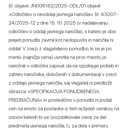
št. objave JN006182/2025-ODL/01 objavil
»Odločitev o neoddaji javnega naročila« št. 43007-
24/2025-12 z dne 15. 10. 2025 (v nadaljevanju:
odločitev o oddaji javnega naročila), s katero je obe
prejeti ponudbi zavrnil kot nedopustni in naročila ni
oddal. V zvezi z vlagateljevo ponudbo, ki se je po
merilu (najnižja cena) uvrstila na prvo mesto, je
naročnik v odločitvi zapisal, da ne izpolnjuje potreb in
zahtev naročnika, določenih v dokumentaciji v zvezi
z oddajo javnega naročila, saj vlagatelj ni predložil
obrazca »SPECIFIKACIJA PONUDBENEGA
PREDRAČUNA« in posledično v ponudbi ni podal
cen na enoto za postavke iz treh režijskih cenikov, na
osnovi katerih bi se (so)oblikovale cene za del
predmeta javnega naročila, t.j. za dela v primeru