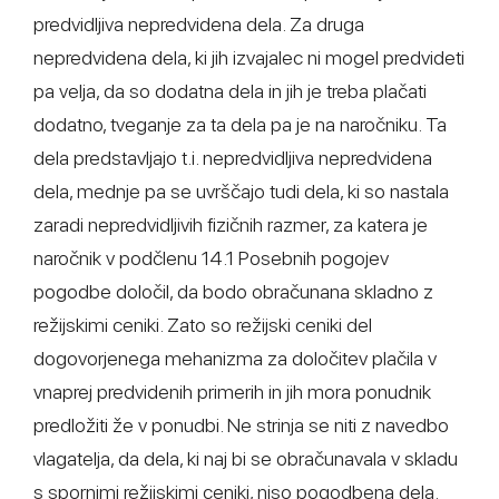
predvidljiva nepredvidena dela. Za druga
nepredvidena dela, ki jih izvajalec ni mogel predvideti
pa velja, da so dodatna dela in jih je treba plačati
dodatno, tveganje za ta dela pa je na naročniku. Ta
dela predstavljajo t.i. nepredvidljiva nepredvidena
dela, mednje pa se uvrščajo tudi dela, ki so nastala
zaradi nepredvidljivih fizičnih razmer, za katera je
naročnik v podčlenu 14.1 Posebnih pogojev
pogodbe določil, da bodo obračunana skladno z
režijskimi ceniki. Zato so režijski ceniki del
dogovorjenega mehanizma za določitev plačila v
vnaprej predvidenih primerih in jih mora ponudnik
predložiti že v ponudbi. Ne strinja se niti z navedbo
vlagatelja, da dela, ki naj bi se obračunavala v skladu
s spornimi režijskimi ceniki, niso pogodbena dela.