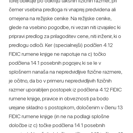
torej oblikuje po odkritju takšnih fizičnih razmer, pri
čemer vsebina predloga ni vnaprej predvidena ali
omejena na režijske cenike. Na režijske cenike,
glede na vsebino pogodbe, ni vezan niti izvajalec ki
pripravi predlog za prilagoditev cene, niti inženir, ki o
predlogu odloči. Ker (specialnejši) podčlen 4.12
FIDIC rumene knjige ne napotuje na c) točko
podčlena 14.1 posebnih pogojev, ki se le v
splošnem nanaša na nepredvidljive fizične razmere,
je očitno, da bo v primeru nepredvidljivih fizičnih
razmer uporabljen postopek iz podčlena 4.12 FIDIC
rumene knjige, pravice in obveznosti pa bodo
urejane skladno s postopkom, določenim v členu 13
FIDIC rumene knjige (in ne na podlagi splošne
določbe iz c) točke podčlena 14.1 posebnih