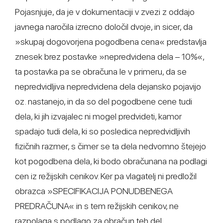
Pojasnjuje, da je v dokumentaciji v zvezi z oddajo
javnega naročila izrecno določil dvoje, in sicer, da
»skupaj dogovorjena pogodbena cena« predstavlja
znesek brez postavke »nepredvidena dela – 10%«,
ta postavka pa se obračuna le v primeru, da se
nepredvidljiva nepredvidena dela dejansko pojavijo
oz. nastanejo, in da so del pogodbene cene tudi
dela, ki jih izvajalec ni mogel predvideti, kamor
spadajo tudi dela, ki so posledica nepredvidljivih
fizičnih razmer, s čimer se ta dela nedvomno štejejo
kot pogodbena dela, ki bodo obračunana na podlagi
cen iz režijskih cenikov. Ker pa vlagatelj ni predložil
obrazca »SPECIFIKACIJA PONUDBENEGA
PREDRAČUNA« in s tem režijskih cenikov, ne
razpolaga s podlago za obračun teh del.