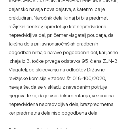
»SPECIFIKACIJA PONUDBENEGA PREDRAČUNA«,
dejansko navaja nova dejstva, s katerimi pa je
prekludiran. Naročnik dela, ki naj bi bila predmet
režijskih cenikov, opredeljuje kot nepredvidena
nepredvidljiva del, pri čemer vlagatelj poudarja, da
takšna dela pri javnonaročniških gradbenih
pogodbah nimajo narave pogodbenih del, kar jasno
izhaja iz 3. točke prvega odstavka 95. člena ZJN-3.
Vlagatelj, ob sklicevanju na odločitev Državne
revizijske komisije v zadevi št. 018-100/2020,
navaja še, da se v skladu z navedenim potrjuje
njegova teza, da je vsa dokumentacija, vezana na
nepredvidena nepredvidljiva dela, brezpredmetna,
ker predmetna dela niso pogodbena dela.