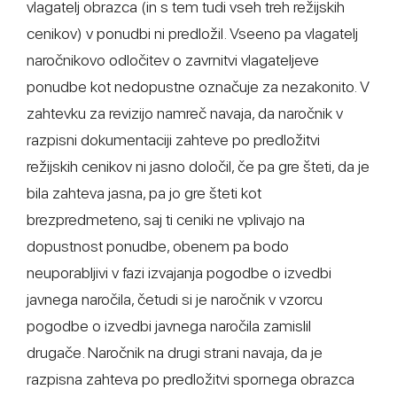
vlagatelj obrazca (in s tem tudi vseh treh režijskih
cenikov) v ponudbi ni predložil. Vseeno pa vlagatelj
naročnikovo odločitev o zavrnitvi vlagateljeve
ponudbe kot nedopustne označuje za nezakonito. V
zahtevku za revizijo namreč navaja, da naročnik v
razpisni dokumentaciji zahteve po predložitvi
režijskih cenikov ni jasno določil, če pa gre šteti, da je
bila zahteva jasna, pa jo gre šteti kot
brezpredmeteno, saj ti ceniki ne vplivajo na
dopustnost ponudbe, obenem pa bodo
neuporabljivi v fazi izvajanja pogodbe o izvedbi
javnega naročila, četudi si je naročnik v vzorcu
pogodbe o izvedbi javnega naročila zamislil
drugače. Naročnik na drugi strani navaja, da je
razpisna zahteva po predložitvi spornega obrazca