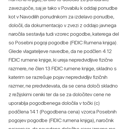
zavezujoče, saj je tako v Povabilu k oddaji ponudbe
kot v Navodilih ponudnikom za izdelavo ponudbe,
določil, da dokumentacijo v zvezi z oddajo javnega
naročila sestavlja tudi vzorec pogodbe, katerega del
so Posebni pogoji pogodbe (FIDIC Rumena knjiga).
Glede vlagateljeve navedbe, da ne podčlen 4.12
FIDIC rumene knjige, ki ureja nepredvidljive fizične
razmere, ne člen 13 FIDIC rumene knjige, skladno s
katerim se razrešuje pojav nepredvidljiv fizičnih
razmer, ne predvidevata, da se cena določi skladno
z režijskimi ceniki ter da se za določitev cene ne
uporablja pogodbenega določila v točki (c)
podčlena 14.1 (Pogodbena cena) vzorca Posebnih
pogojev pogodbe (FIDIC rumena knjiga), naročnik
pojasnjuje, da navedene določbe sicer izrecno res