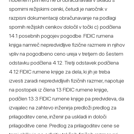
spornimi režijskimi ceniki, četudi je naročnik v
razpisni dokumentaciji obračunavanje na podlagi
spornih režijskih cenikov določil v točki c) podčlena
14.1 posebnih pogojev pogodbe. FIDIC rumena
knjiga namreč nepredvidljive fizične razmere in njihov
vpliv na pogodbeno ceno ureja v tretjem do šestem
odstavku podčlena 4.12. Tretji odstavek podčlena
4.12 FIDIC rumene knjige za dela, ki jih je treba
izvesti zaradi nepredvidljivih fizičnih razmer, napotuje
na postopek iz člena 13 FIDIC rumene knjige,
podčlen 13.3 FIDIC rumene knjige pa predvideva, da
izvajalec na zahtevo inženirja predloži predlog za
prilagoditev cene, inženir pa uskladi in določi
prilagoditve cene. Predlog za prilagoditev cene se