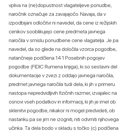
vpliva na (ne)dopustnost vlagateljeve ponudbe,
naročnik označuje za zavajajočo. Navaja, da v
izpodbijani odločitvi ni navedel, da cene iz režijskih
cenikov sooblikujejo cene predmeta javnega
naročila v smislu ponudbene cene vlagatelja. Je pa
navedel, da so glede na določila vzorca pogodbe,
natančneje podčlena 14.1 Posebnih pogojev
pogodbe (FIDIC Rumena knjiga), ki so sestavni del
dokumentacije v zvezi z oddajo javnega naročila,
predmet javnega naročila tudi dela, ki jih v primeru
nastopa nepredvidljivih fizičnih razmer, izvajalec na
osnovi vseh podatkov in informacij, ki jih je imel ob
sklenitvi pogodbe, nikakor ni mogel predvideti, ob
nastanku pa se jim ne izogniti, niti odvrniti njihovega
učinka. Ta dela bodo v skladu s točko (c) podčlena