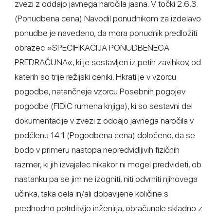
zvezi z oddajo javnega naročila jasna. V točki 2.6.3.
(Ponudbena cena) Navodil ponudnikom za izdelavo
ponudbe je navedeno, da mora ponudnik predložiti
obrazec »SPECIFIKACIJA PONUDBENEGA
PREDRAČUNA«, ki je sestavljen iz petih zavihkov, od
katerih so trije režijski ceniki. Hkrati je v vzorcu
pogodbe, natančneje vzorcu Posebnih pogojev
pogodbe (FIDIC rumena knjiga), ki so sestavni del
dokumentacije v zvezi z oddajo javnega naročila v
podčlenu 14.1 (Pogodbena cena) določeno, da se
bodo v primeru nastopa nepredvidljivih fizičnih
razmer, ki jih izvajalec nikakor ni mogel predvideti, ob
nastanku pa se jim ne izogniti, niti odvrniti njihovega
učinka, taka dela in/ali dobavljene količine s
predhodno potrditvijo inženirja, obračunale skladno z