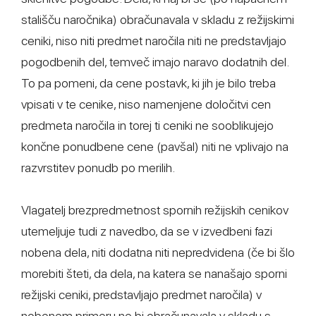
stališču naročnika) obračunavala v skladu z režijskimi
ceniki, niso niti predmet naročila niti ne predstavljajo
pogodbenih del, temveč imajo naravo dodatnih del.
To pa pomeni, da cene postavk, ki jih je bilo treba
vpisati v te cenike, niso namenjene določitvi cen
predmeta naročila in torej ti ceniki ne sooblikujejo
končne ponudbene cene (pavšal) niti ne vplivajo na
razvrstitev ponudb po merilih.
Vlagatelj brezpredmetnost spornih režijskih cenikov
utemeljuje tudi z navedbo, da se v izvedbeni fazi
nobena dela, niti dodatna niti nepredvidena (če bi šlo
morebiti šteti, da dela, na katera se nanašajo sporni
režijski ceniki, predstavljajo predmet naročila) v
nobenem primeru ne bi obračunavala v skladu s