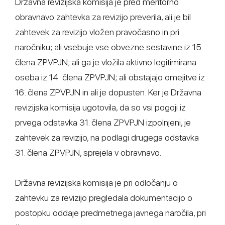
Državna revizijska komisija je pred meritorno
obravnavo zahtevka za revizijo preverila, ali je bil
zahtevek za revizijo vložen pravočasno in pri
naročniku; ali vsebuje vse obvezne sestavine iz 15.
člena ZPVPJN; ali ga je vložila aktivno legitimirana
oseba iz 14. člena ZPVPJN; ali obstajajo omejitve iz
16. člena ZPVPJN in ali je dopusten. Ker je Državna
revizijska komisija ugotovila, da so vsi pogoji iz
prvega odstavka 31. člena ZPVPJN izpolnjeni, je
zahtevek za revizijo, na podlagi drugega odstavka
31. člena ZPVPJN, sprejela v obravnavo.
Državna revizijska komisija je pri odločanju o
zahtevku za revizijo pregledala dokumentacijo o
postopku oddaje predmetnega javnega naročila, pri