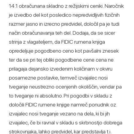
14.1 obračunana skladno z režijskimi ceniki. Naročnik
je izvedbo del kot posledico nepredvidljivih fizičnih
razmer jasno in izrecno predvidel, določil pa je tudi
način obračunavanja teh del. Dodaja, da se sicer
strinja z vlagateljem, da FIDIC rumena knjiga
opredeljuje pogodbeno ceno kot pavšalni znesek
ter da se pri tej obliki pogodbene cene cena ne
prilagaja dejansko izvedenim količinam v okviru
posamezne postavke, temveč izvajalec nosi
tveganje neustrezno ocenjenih okoliščin, vendar pa
to tveganje ni absolutno. Pri pogodbi v skladu z
določili FIDIC rumene knjige namreč ponudnik oz.
izvajalec nosi tveganje vezano na dela, ki bi jih
izvajalec, če bi ravnal v skladu s skrbnostjo dobrega
strokovnjaka, lahko predvidel, kar predstavlja t.i.