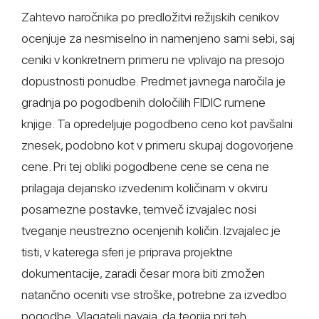
Zahtevo naročnika po predložitvi režijskih cenikov
ocenjuje za nesmiselno in namenjeno sami sebi, saj
ceniki v konkretnem primeru ne vplivajo na presojo
dopustnosti ponudbe. Predmet javnega naročila je
gradnja po pogodbenih določilih FIDIC rumene
knjige. Ta opredeljuje pogodbeno ceno kot pavšalni
znesek, podobno kot v primeru skupaj dogovorjene
cene. Pri tej obliki pogodbene cene se cena ne
prilagaja dejansko izvedenim količinam v okviru
posamezne postavke, temveč izvajalec nosi
tveganje neustrezno ocenjenih količin. Izvajalec je
tisti, v katerega sferi je priprava projektne
dokumentacije, zaradi česar mora biti zmožen
natančno oceniti vse stroške, potrebne za izvedbo
pogodbe. Vlagatelj navaja, da teorija pri teh