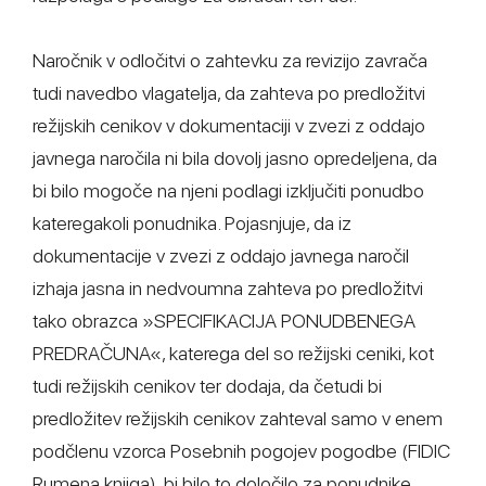
Naročnik v odločitvi o zahtevku za revizijo zavrača
tudi navedbo vlagatelja, da zahteva po predložitvi
režijskih cenikov v dokumentaciji v zvezi z oddajo
javnega naročila ni bila dovolj jasno opredeljena, da
bi bilo mogoče na njeni podlagi izključiti ponudbo
kateregakoli ponudnika. Pojasnjuje, da iz
dokumentacije v zvezi z oddajo javnega naročil
izhaja jasna in nedvoumna zahteva po predložitvi
tako obrazca »SPECIFIKACIJA PONUDBENEGA
PREDRAČUNA«, katerega del so režijski ceniki, kot
tudi režijskih cenikov ter dodaja, da četudi bi
predložitev režijskih cenikov zahteval samo v enem
podčlenu vzorca Posebnih pogojev pogodbe (FIDIC
Rumena knjiga), bi bilo to določilo za ponudnike