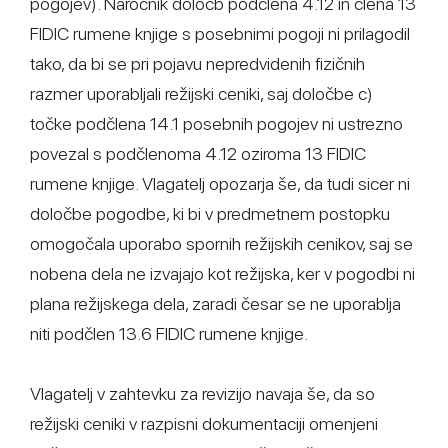
pogojev). Naročnik določb podčlena 4.12 in člena 13
FIDIC rumene knjige s posebnimi pogoji ni prilagodil
tako, da bi se pri pojavu nepredvidenih fizičnih
razmer uporabljali režijski ceniki, saj določbe c)
točke podčlena 14.1 posebnih pogojev ni ustrezno
povezal s podčlenoma 4.12 oziroma 13 FIDIC
rumene knjige. Vlagatelj opozarja še, da tudi sicer ni
določbe pogodbe, ki bi v predmetnem postopku
omogočala uporabo spornih režijskih cenikov, saj se
nobena dela ne izvajajo kot režijska, ker v pogodbi ni
plana režijskega dela, zaradi česar se ne uporablja
niti podčlen 13.6 FIDIC rumene knjige.
Vlagatelj v zahtevku za revizijo navaja še, da so
režijski ceniki v razpisni dokumentaciji omenjeni