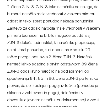
2. člena ZJN-3. ZJN-3 tako naročniku ne nalaga, da
bi moral naročilo male vrednosti v vsakem primeru
oddati in tako izbrati ponudbo nekega ponudnika.
Zahtevo za oddajo naročila male vrednosti v vsakem
primeru tudi sicer ne bi bilo mogoče potrditi, saj
ZJN-3 določa tudi institut, ki naročniku preprečuje,
da bi izbral ponudbo, ki ni dopustna v smislu 29.
točke prvega odstavka 2. člena ZJN-3. Naročnik
namreč lahko skladno s prvim odstavkom 89. člena
ZJN-3 odda javno naročilo na podlagi meril ob
upoštevanju 84., 85. in 86. člena ZJN-3 po tem, ko
preveri, da so izpolnjeni pogoji iz točk a (ponudba je
skladna z zahtevami in pogoji, določenimi v
obvestilu o javnem naročilu ter dokumentaciji v zvezi
z oddajo javnega naročila, po potrebi ob