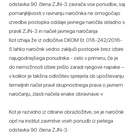
odstavka 90. člena ZJN-3 zavrača vse ponudbe, saj
pomanjkljivosti v ravnanju naročnika ne omogočajo
izvedbe postopka oddaje javnega naročila skladno s
pravili ZJN-3 in načeli javnega naročanja.
Kot izhaja že iz odločitve DKOM št. 018-242/2016-
5 lahko naročnik vedno zaključi postopek brez izbire
najugodnejšega ponudnika - celo v primeru, če je
do nemožnosti izbire prišlo zaradi njegove napake –
v kolikor je takšna odločitev sprejeta ob upoštevanju
temeljnih načel pravil skupnostnega prava o javnem
naročanju, zlasti načela enake obravnave.«
Kot je razvidno iz citirane obrazložitve, se je naročnik
oprl na institut zavrnitve vseh ponudb iz petega
odstavka 90. člena ZJN-3: