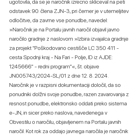
ugotovila, da se je naročnik izrecno skliceval na peti
odstavek 90. člena ZJN-3, pri čemer je v utemeljitev
odločitve, da zavrne vse ponudbe, navedel:
»Naročnik je na Portalu javnih naročil objavil javno
naročilo gradnje z naslovom »Izbira izvajalca gradnje
za projekt "Poškodovano cestišče LC 350 411 -
cesta Spodnji kraj - Na Fari - Polje, ID iz AJDE:
1245666" - redni program"«, št. objave
JN005743/2024-SL/01 z dne 12. 8. 2024.
Naročnik je v razpisni dokumentaciji določil, da so
ponudniki dolžni svoje ponudbe, razen zavarovanja z
resnost ponudbe, elektronsko oddati preko sistema
e-JN, in sicer preko naslova, navedenega v
Obvestilu o naročilu, objavljenem na Portalu javnih
naročil. Kot rok za oddajo javnega naročila je naročnik