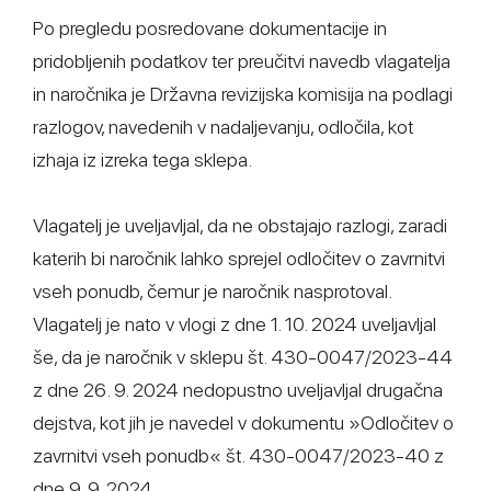
Po pregledu posredovane dokumentacije in
pridobljenih podatkov ter preučitvi navedb vlagatelja
in naročnika je Državna revizijska komisija na podlagi
razlogov, navedenih v nadaljevanju, odločila, kot
izhaja iz izreka tega sklepa.
Vlagatelj je uveljavljal, da ne obstajajo razlogi, zaradi
katerih bi naročnik lahko sprejel odločitev o zavrnitvi
vseh ponudb, čemur je naročnik nasprotoval.
Vlagatelj je nato v vlogi z dne 1. 10. 2024 uveljavljal
še, da je naročnik v sklepu št. 430-0047/2023-44
z dne 26. 9. 2024 nedopustno uveljavljal drugačna
dejstva, kot jih je navedel v dokumentu »Odločitev o
zavrnitvi vseh ponudb« št. 430-0047/2023-40 z
dne 9. 9. 2024.