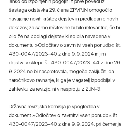
lahko ob izpolnjenih pogojih iz prve povedi iz
šestega odstavka 29. člena ZPVPJN omogočilo
navajanje novih kršitev, dejstev in predlaganje novih
dokazov, za samo rešitev ne bi bilo relevantno, če bi
bilo že na podlagi dejstev, ki so bila navedena v
dokumentu »Odločitev o zavrnitvi vseh ponudb« št.
430-0047/2023-40 z dne 9. 9. 2024 in jim
dejstva v sklepu št. 430-0047/2023-44 z dne 26.
9. 2024 ne bi nasprotovala, mogoče zaključiti, da
naročnikovo ravnanje, ki ga je vlagatelj izpodbijal v
zahtevku za revizijo, ni v nasprotju z ZJN-3.
Državna revizijska komisija je vpogledala v
dokument »Odločitev o zavrnitvi vseh ponudb« št.
430-0047/2023-40 z dne 9. 9. 2024, pri čemer je