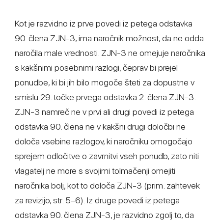
Kot je razvidno iz prve povedi iz petega odstavka
90. člena ZJN-3, ima naročnik možnost, da ne odda
naročila male vrednosti. ZJN-3 ne omejuje naročnika
s kakšnimi posebnimi razlogi, čeprav bi prejel
ponudbe, ki bi jih bilo mogoče šteti za dopustne v
smislu 29. točke prvega odstavka 2. člena ZJN-3.
ZJN-3 namreč ne v prvi ali drugi povedi iz petega
odstavka 90. člena ne v kakšni drugi določbi ne
določa vsebine razlogov, ki naročniku omogočajo
sprejem odločitve o zavrnitvi vseh ponudb, zato niti
vlagatelj ne more s svojimi tolmačenji omejiti
naročnika bolj, kot to določa ZJN-3 (prim. zahtevek
za revizijo, str. 5–6). Iz druge povedi iz petega
odstavka 90. člena ZJN-3, je razvidno zgolj to, da