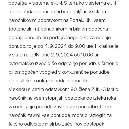
podaljšal v sistemu e-JN. S tem, ko v sistemu eJN
rok za oddajo ponudb ni bil podaljšan v skladu z
naročnikovim popravkom na Portalu JN, vsem
(potencialnim) ponudnikom ni bila omogočena
oddaja ponudb do podaljšanega roka za oddajo
ponudb, to je do 4. 9. 2024 do 9.00 ure. Hkrati se je
v sistemu eJN, dne 2. 9. 2024 ob 10.00 uri,
avtomatsko izvedlo še odpiranje ponudb, s čimer je
bil omogočen vpogled v konkurenčne ponudbe
pred iztekom roka za oddajo ponudb.
V skladu s petim odstavkom 90. člena ZJN-3 lahko
naročnik na vseh stopnjah postopka po izteku roka
za odpiranje ponudb zavrne vse ponudbe. Če je
naročnik zavrnil vse ponudbe, mora o razlogih za
takšno odločitev in ali bo začel nov postopek