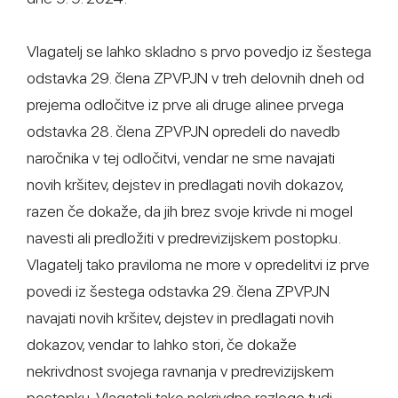
Vlagatelj se lahko skladno s prvo povedjo iz šestega
odstavka 29. člena ZPVPJN v treh delovnih dneh od
prejema odločitve iz prve ali druge alinee prvega
odstavka 28. člena ZPVPJN opredeli do navedb
naročnika v tej odločitvi, vendar ne sme navajati
novih kršitev, dejstev in predlagati novih dokazov,
razen če dokaže, da jih brez svoje krivde ni mogel
navesti ali predložiti v predrevizijskem postopku.
Vlagatelj tako praviloma ne more v opredelitvi iz prve
povedi iz šestega odstavka 29. člena ZPVPJN
navajati novih kršitev, dejstev in predlagati novih
dokazov, vendar to lahko stori, če dokaže
nekrivdnost svojega ravnanja v predrevizijskem
postopku. Vlagatelj take nekrivdne razloge tudi