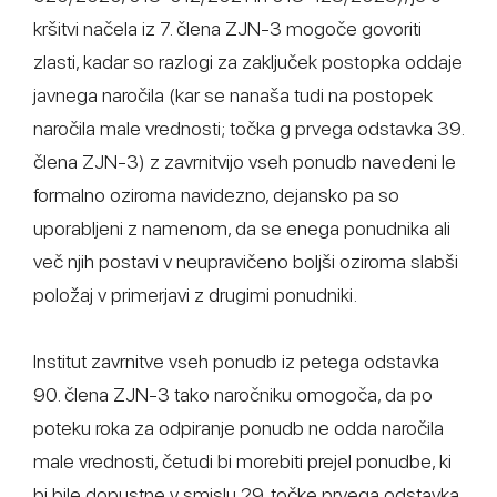
kršitvi načela iz 7. člena ZJN-3 mogoče govoriti
zlasti, kadar so razlogi za zaključek postopka oddaje
javnega naročila (kar se nanaša tudi na postopek
naročila male vrednosti; točka g prvega odstavka 39.
člena ZJN-3) z zavrnitvijo vseh ponudb navedeni le
formalno oziroma navidezno, dejansko pa so
uporabljeni z namenom, da se enega ponudnika ali
več njih postavi v neupravičeno boljši oziroma slabši
položaj v primerjavi z drugimi ponudniki.
Institut zavrnitve vseh ponudb iz petega odstavka
90. člena ZJN-3 tako naročniku omogoča, da po
poteku roka za odpiranje ponudb ne odda naročila
male vrednosti, četudi bi morebiti prejel ponudbe, ki
bi bile dopustne v smislu 29. točke prvega odstavka