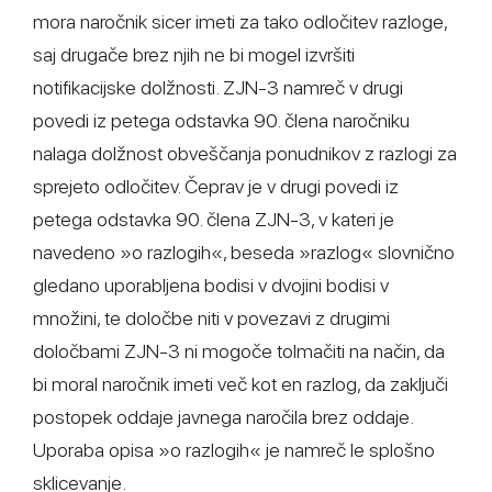
mora naročnik sicer imeti za tako odločitev razloge,
saj drugače brez njih ne bi mogel izvršiti
notifikacijske dolžnosti. ZJN-3 namreč v drugi
povedi iz petega odstavka 90. člena naročniku
nalaga dolžnost obveščanja ponudnikov z razlogi za
sprejeto odločitev. Čeprav je v drugi povedi iz
petega odstavka 90. člena ZJN-3, v kateri je
navedeno »o razlogih«, beseda »razlog« slovnično
gledano uporabljena bodisi v dvojini bodisi v
množini, te določbe niti v povezavi z drugimi
določbami ZJN-3 ni mogoče tolmačiti na način, da
bi moral naročnik imeti več kot en razlog, da zaključi
postopek oddaje javnega naročila brez oddaje.
Uporaba opisa »o razlogih« je namreč le splošno
sklicevanje.