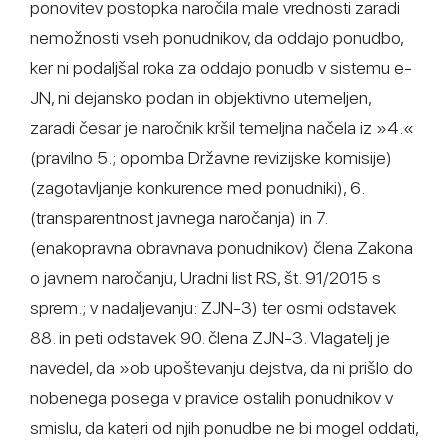
ponovitev postopka naročila male vrednosti zaradi
nemožnosti vseh ponudnikov, da oddajo ponudbo,
ker ni podaljšal roka za oddajo ponudb v sistemu e-
JN, ni dejansko podan in objektivno utemeljen,
zaradi česar je naročnik kršil temeljna načela iz »4.«
(pravilno 5.; opomba Državne revizijske komisije)
(zagotavljanje konkurence med ponudniki), 6.
(transparentnost javnega naročanja) in 7.
(enakopravna obravnava ponudnikov) člena Zakona
o javnem naročanju, Uradni list RS, št. 91/2015 s
sprem.; v nadaljevanju: ZJN-3) ter osmi odstavek
88. in peti odstavek 90. člena ZJN-3. Vlagatelj je
navedel, da »ob upoštevanju dejstva, da ni prišlo do
nobenega posega v pravice ostalih ponudnikov v
smislu, da kateri od njih ponudbe ne bi mogel oddati,