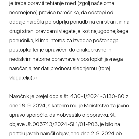
je treba opraviti tehtanje med (zgolj načeloma
neomejeno) pravico naročnika, da odstopi od
oddaje naročila po odprtju ponudb na eni strani, in na
drugi strani pravicami vlagatelja, kot najugodnejšega
ponudnika, ki ima interes za izvedbo poštenega
postopka ter je upravičen do enakopravne in
nediskriminatorne obravnave v postopkih javnega
naročanja, ter dati prednost slednjemu (torej
vlagatelju).«
Naročnik je prejel dopis št. 430-1/2024-3130-80 z
dne 18. 9. 2024, s katerim mu je Ministrstvo za javno
upravo sporočilo, da »obvestilo o popravku, št.
objave JN005743/2024-SL1/01-P03, je bilo na
portalu javnih naročil objavljeno dne 2. 9. 2024 ob