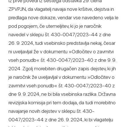
iz prve povedi iz šestega odstavka 29. člena
ZPVPJN, da vlagatelj navaja nove kršitve, dejstva in
predlaga nove dokaze, vendar vse navedeno velja le
pod pogojem, če utemeljitev, ki jo je naročnik
navedel v sklepu št. 430-0047/2023-44 z dne
26. 9. 2024, tudi vsebinsko predstavlja nekaj, česar
ni uveljavljal že v dokumentu »Odločitev o zavrnitvi
vseh ponudb« št. 430-0047/2023-40 z dne 9. 9.
2024. Zgolj morebiten drugačen zapis dejstev, ki jih
je naročnik že uveljavljal v dokumentu »Odločitev o
zavrnitvi vseh ponudb« št. 430-0047/2023-40 z
dne 9. 9. 2024, ne bi bila vsebinska razlika. Državna
revizijska komisija pri tem dodaja, da tudi morebitno
navajanje novih dejstev v sklepu št. 430-
0047/2023-44 z dne 26. 9. 2024, ki bi vlagatelju