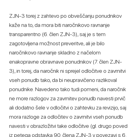
ZJN-3 torej z zahtevo po obveščanju ponudnikov
kaže na to, da mora biti naročnikovo ravnanje
transparentno (6. člen ZJN-3), saj je s tem
zagotovljena možnost preveritve, ali je bilo
naročnikovo ravnanje skladno z načelom
enakopravne obravnave ponudnikov (7. člen ZJN-
3), in torej, da naročnik ni sprejel odločitve o zavrnitvi
vseh ponudb tako, da bi neupravičeno razlikoval
ponudnike. Navedeno tako tudi pomeni, da naročnik
ne more razlogov za zavrnitev ponudb navesti prvič
ali dodatno šele v odločitvi o zahtevku za revizijo, saj
mora razloge za odločitev o zavrnitvi vseh ponudb
navesti v obrazložitvi take odločitve (gl. drugo poved
iz petega odstavka 90. člena ZJN-3 v povezavi s 6.