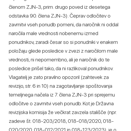
členom ZJN-3, prim. drugo poved iz desetega
odstavka 90. člena ZJN-3). Čeprav odločitev o
zavrnitvi vseh ponudb pomeni, da naročnik ni oddal
naročila male vrednosti nobenemu izmed
ponudnikov, zaradi česar so si ponudniki v enakem
položaju glede posledice v zvezi z naročilom male
vrednosti, ni nepomembno, ali je naročnik do te
posledice prišel tako, da ni razlikoval ponudnikov.
Vlagatelj je zato pravilno opozoril (zahtevek za
revizijo, str. 6 in 10) na zagotavljanje spoštovanja
temeljnega načela iz 7. člena ZJN-3 pri sprejemu
odločitve o zavrnitvi vseh ponudb. Kot je Državna
revizijska komisija že večkrat zavzela stališče (npr.
zadeve št. 018-203/2018, 018-018/2020, 018-
020/2020, 018-012/2021 in 018-123/2023), je o