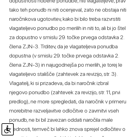
dopustnosti nobene ponudbe, niti vlagateljeve, prav
tako teh ponudb ni niti ocenjeval, zato ne obstaja niti
naročnikova ugotovitev, kako bi bilo treba razvrstiti
vlagateljevo ponudbo po merilih in niti to, ali bi jo štel
za dopustno v smislu 29. točke prvega odstavka 2.
člena ZJN-3. Trditev, da je vlagateljeva ponudba
dopustna (v smislu 29. točke prvega odstavka 2.
člena ZJN-3) in najugodnejša po merilih, je torej le
vlagateljevo stališče (zahtevek za revizijo, str. 3).
Vlagatelj, ki si prizadeva, da bi naročnik izbral
njegovo ponudbo (zahtevek za revizijo, str. 11, prvi
predlog), ne more spregledati, da naročnik v primeru
morebitne razveljavitve odločitve o zavrnitvi vseh
ponudb, ne bi bil zavezan oddati naročila male
vrednosti, temveč bi lahko znova sprejel odločitev o