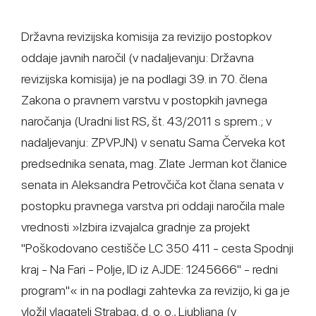
Državna revizijska komisija za revizijo postopkov
oddaje javnih naročil (v nadaljevanju: Državna
revizijska komisija) je na podlagi 39. in 70. člena
Zakona o pravnem varstvu v postopkih javnega
naročanja (Uradni list RS, št. 43/2011 s sprem.; v
nadaljevanju: ZPVPJN) v senatu Sama Červeka kot
predsednika senata, mag. Zlate Jerman kot članice
senata in Aleksandra Petrovčiča kot člana senata v
postopku pravnega varstva pri oddaji naročila male
vrednosti »Izbira izvajalca gradnje za projekt
"Poškodovano cestišče LC 350 411 - cesta Spodnji
kraj - Na Fari - Polje, ID iz AJDE: 1245666" - redni
program"« in na podlagi zahtevka za revizijo, ki ga je
vložil vlagatelj Strabag, d. o. o., Ljubljana (v