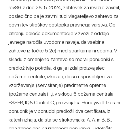
revS6 z dne 28. 5. 2024, zahtevek za revizijo zavrnil,
posledično pa je zavrnil tudi vlagateljevo zahtevo za
povrnitev stroškov postopka pravnega varstva. Ob
citiranju določb dokumentacije v zvezi z oddajo
javnega naročila uvodoma navaja, da vsebina
zahteve iz točke 5.2c) med strankama ni sporna. V
skladu z omenjeno zahtevo so morali ponudniki s
predložitvijo potrdila, ki ga je izdal proizvajalec
požarne centrale, izkazati, da so usposobljeni za
vzdrževanje (servisiranje) predmetne opreme
(požarne centrale), tj. v sklopu 6 požarna centrala
ESSER, IQ8 Control C, proizvajalca Honeywell. Izbrani
ponudnik je v ponudbi predložil dva certifikata, iz
katerih izhaja, da sta se strokovnjaka A. A. in B. B.,
oba zaposlena pri izbranem ponudniku, udeležila