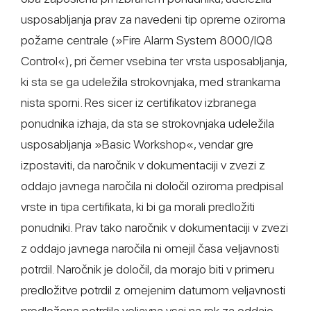
usposabljanja prav za navedeni tip opreme oziroma
požarne centrale (»Fire Alarm System 8000/IQ8
Control«), pri čemer vsebina ter vrsta usposabljanja,
ki sta se ga udeležila strokovnjaka, med strankama
nista sporni. Res sicer iz certifikatov izbranega
ponudnika izhaja, da sta se strokovnjaka udeležila
usposabljanja »Basic Workshop«, vendar gre
izpostaviti, da naročnik v dokumentaciji v zvezi z
oddajo javnega naročila ni določil oziroma predpisal
vrste in tipa certifikata, ki bi ga morali predložiti
ponudniki. Prav tako naročnik v dokumentaciji v zvezi
z oddajo javnega naročila ni omejil časa veljavnosti
potrdil. Naročnik je določil, da morajo biti v primeru
predložitve potrdil z omejenim datumom veljavnosti
predložena potrdila veljavna vsaj na rok za oddajo