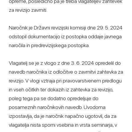
opreme, posledično pa je treba vlagateljev zahtevek
za revizijo zavrniti.
Naročnik je Državni revizijski komisiji dne 29. 5. 2024
odstopil dokumentacijo iz postopka oddaje javnega
naročila in predrevizijskega postopka.
Vlagatelj se je z vlogo z dne 3. 6. 2024 opredelil do
navedb naročnika iz odločitve o zavrnitvi zahtevka za
revizijo. V vlogi vztraja pri pravovarstvenem predlogu
in vseh očitkih ter dokazih iz zahtevka za revizijo,
poleg tega pa se dodatno opredeljuje do
posameznih naročnikovih navedb. Uvodoma
izpostavlja, da je naročnik napačno ugotovil, da za
vlagatelja nista sporni vsebina in vrsta seminarja, v