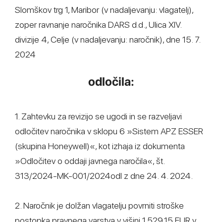
Slomškov trg 1, Maribor (v nadaljevanju: vlagatelj),
zoper ravnanje naročnika DARS d.d., Ulica XIV.
divizije 4, Celje (v nadaljevanju: naročnik), dne 15. 7.
2024
odločila:
1. Zahtevku za revizijo se ugodi in se razveljavi
odločitev naročnika v sklopu 6 »Sistem APZ ESSER
(skupina Honeywell)«, kot izhaja iz dokumenta
»Odločitev o oddaji javnega naročila«, št.
313/2024-MK-001/2024odl z dne 24. 4. 2024.
2. Naročnik je dolžan vlagatelju povrniti stroške
postopka pravnega varstva v višini 1.529,15 EUR v