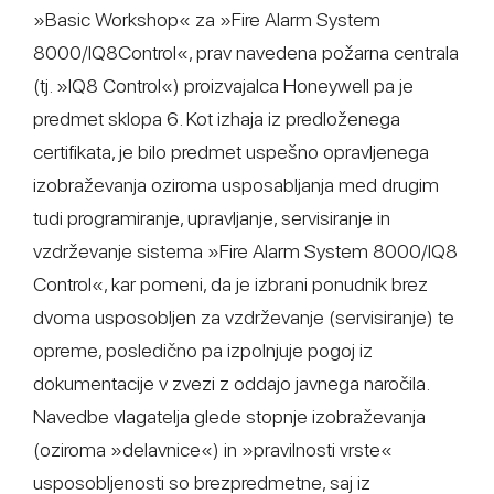
»Basic Workshop« za »Fire Alarm System
8000/IQ8Control«, prav navedena požarna centrala
(tj. »IQ8 Control«) proizvajalca Honeywell pa je
predmet sklopa 6. Kot izhaja iz predloženega
certifikata, je bilo predmet uspešno opravljenega
izobraževanja oziroma usposabljanja med drugim
tudi programiranje, upravljanje, servisiranje in
vzdrževanje sistema »Fire Alarm System 8000/IQ8
Control«, kar pomeni, da je izbrani ponudnik brez
dvoma usposobljen za vzdrževanje (servisiranje) te
opreme, posledično pa izpolnjuje pogoj iz
dokumentacije v zvezi z oddajo javnega naročila.
Navedbe vlagatelja glede stopnje izobraževanja
(oziroma »delavnice«) in »pravilnosti vrste«
usposobljenosti so brezpredmetne, saj iz