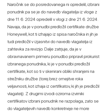
Naročnik se do posredovanega ni opredelil, izbrani
ponudnik pa se je do navedb vlagatelja iz vloge z
dne 11. 6. 2024 opredelil v vlogi z dne 21. 6. 2024.
Navaja, da je v ponudbi predložil certifikate družbe
Honeywell, kot ti izhajajo iz spisa naročnika in jih je
tudi predložil v izjasnitvi do navedb vlagatelja iz
zahtevka za revizijo. Dalje zatrjuje, da je v
obravnavanem primeru ponudbo pripravil prokurist
izbranega ponudnika, ki je v ponudbi predložil
certifikate, kot so ti v skenirani obliki shranjeni na
strežniku družbe (torej brez omejitve roka
veljavnosti, kot izhaja iz certifikatov, ki jih je predložil
vlagatelj). Z drugimi izvodi oziroma izvirniki
certifikatov izbrani ponudnik ne razpolaga, zato se
do vlagateljevih navedb konkretneje ne more