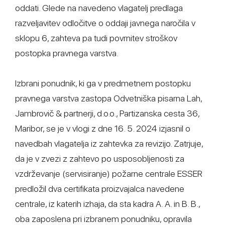
oddati. Glede na navedeno vlagatelj predlaga
razveljavitev odločitve o oddaji javnega naročila v
sklopu 6, zahteva pa tudi povrnitev stroškov
postopka pravnega varstva.
Izbrani ponudnik, ki ga v predmetnem postopku
pravnega varstva zastopa Odvetniška pisarna Lah,
Jambrovič & partnerji, d.o.o., Partizanska cesta 36,
Maribor, se je v vlogi z dne 16. 5. 2024 izjasnil o
navedbah vlagatelja iz zahtevka za revizijo. Zatrjuje,
da je v zvezi z zahtevo po usposobljenosti za
vzdrževanje (servisiranje) požarne centrale ESSER
predložil dva certifikata proizvajalca navedene
centrale, iz katerih izhaja, da sta kadra A. A. in B. B.,
oba zaposlena pri izbranem ponudniku, opravila