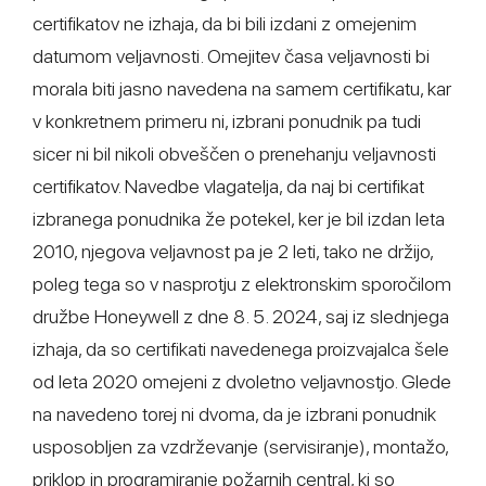
certifikatov ne izhaja, da bi bili izdani z omejenim
datumom veljavnosti. Omejitev časa veljavnosti bi
morala biti jasno navedena na samem certifikatu, kar
v konkretnem primeru ni, izbrani ponudnik pa tudi
sicer ni bil nikoli obveščen o prenehanju veljavnosti
certifikatov. Navedbe vlagatelja, da naj bi certifikat
izbranega ponudnika že potekel, ker je bil izdan leta
2010, njegova veljavnost pa je 2 leti, tako ne držijo,
poleg tega so v nasprotju z elektronskim sporočilom
družbe Honeywell z dne 8. 5. 2024, saj iz slednjega
izhaja, da so certifikati navedenega proizvajalca šele
od leta 2020 omejeni z dvoletno veljavnostjo. Glede
na navedeno torej ni dvoma, da je izbrani ponudnik
usposobljen za vzdrževanje (servisiranje), montažo,
priklop in programiranje požarnih central, ki so