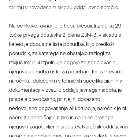
ter mu v navedenem sklopu oddal javno naročilo.
Naročnikovo ravnanje je treba presojati z vidika 29.
točke prvega odstavka 2. člena ZJN-3, v skladu s
katero je dopustna tista ponudba, ki jo predloži
ponudnik, za katerega ne obstajajo razlogi za
izključitev in ki izpolnjuje pogoje za sodelovanje,
njegova ponudba ustreza potrebam ter zahtevam
naročnika, določenim v tehničnih specifikacijah in v
dokumentaciji v zvezi z oddajo javnega naročila, je
prispela pravočasno, pri njej ni dokazano
nedovoljeno dogovarjanje ali korupcija, naročnik je ni
ocenil za neobičajno nizko in cena ne presega
njegovih zagotovljenih sredstev. Naročnik odda javno
naročilo na podlagi meril po tem, ko v skladu s prvim