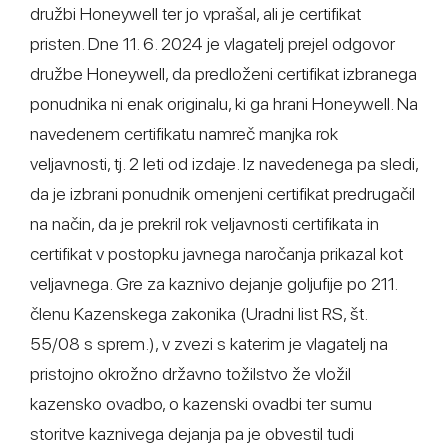
družbi Honeywell ter jo vprašal, ali je certifikat
pristen. Dne 11. 6. 2024 je vlagatelj prejel odgovor
družbe Honeywell, da predloženi certifikat izbranega
ponudnika ni enak originalu, ki ga hrani Honeywell. Na
navedenem certifikatu namreč manjka rok
veljavnosti, tj. 2 leti od izdaje. Iz navedenega pa sledi,
da je izbrani ponudnik omenjeni certifikat predrugačil
na način, da je prekril rok veljavnosti certifikata in
certifikat v postopku javnega naročanja prikazal kot
veljavnega. Gre za kaznivo dejanje goljufije po 211.
členu Kazenskega zakonika (Uradni list RS, št.
55/08 s sprem.), v zvezi s katerim je vlagatelj na
pristojno okrožno državno tožilstvo že vložil
kazensko ovadbo, o kazenski ovadbi ter sumu
storitve kaznivega dejanja pa je obvestil tudi