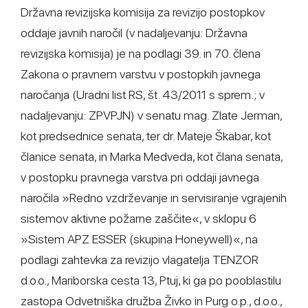
Državna revizijska komisija za revizijo postopkov
oddaje javnih naročil (v nadaljevanju: Državna
revizijska komisija) je na podlagi 39. in 70. člena
Zakona o pravnem varstvu v postopkih javnega
naročanja (Uradni list RS, št. 43/2011 s sprem.; v
nadaljevanju: ZPVPJN) v senatu mag. Zlate Jerman,
kot predsednice senata, ter dr. Mateje Škabar, kot
članice senata, in Marka Medveda, kot člana senata,
v postopku pravnega varstva pri oddaji javnega
naročila »Redno vzdrževanje in servisiranje vgrajenih
sistemov aktivne požarne zaščite«, v sklopu 6
»Sistem APZ ESSER (skupina Honeywell)«, na
podlagi zahtevka za revizijo vlagatelja TENZOR
d.o.o., Mariborska cesta 13, Ptuj, ki ga po pooblastilu
zastopa Odvetniška družba Živko in Purg o.p., d.o.o.,