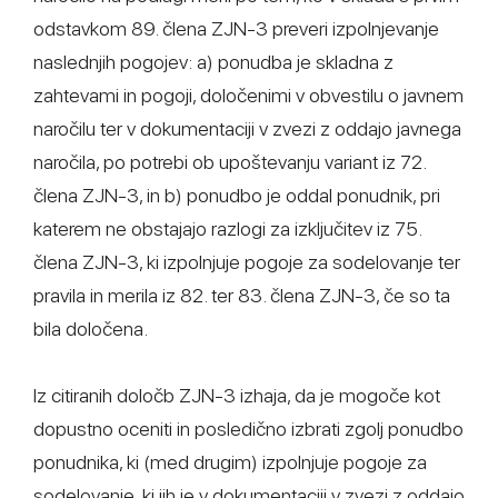
odstavkom 89. člena ZJN-3 preveri izpolnjevanje
naslednjih pogojev: a) ponudba je skladna z
zahtevami in pogoji, določenimi v obvestilu o javnem
naročilu ter v dokumentaciji v zvezi z oddajo javnega
naročila, po potrebi ob upoštevanju variant iz 72.
člena ZJN-3, in b) ponudbo je oddal ponudnik, pri
katerem ne obstajajo razlogi za izključitev iz 75.
člena ZJN-3, ki izpolnjuje pogoje za sodelovanje ter
pravila in merila iz 82. ter 83. člena ZJN-3, če so ta
bila določena.
Iz citiranih določb ZJN-3 izhaja, da je mogoče kot
dopustno oceniti in posledično izbrati zgolj ponudbo
ponudnika, ki (med drugim) izpolnjuje pogoje za
sodelovanje, ki jih je v dokumentaciji v zvezi z oddajo