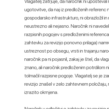
Vlagatelj zatrjuje, da naročnik ni upošteva
ugotovitve, da naj iz predloženih referenc n
gospodarsko infrastrukturo, ni obrazložil in
neustrezno ali nejasno. Naročnik ni navedel, 
razpisnih pogojev s predloženimi referencami
zahtevku za revizijo ponovno prilaga) namre
ustreznost po obsegu, vrsti in trajanju nar
naročnik pa ni pojasnil, zakaj je štel, da vl
znano, ali naročnik predloženim potrdilom ni 
tolmačil razpisne pogoje. Vlagatelj se je z
revizijo znašel v zelo zahtevnem položaju,
izrazito okrnjena.
Naročnik v odločitvi o zahtevku za revizij