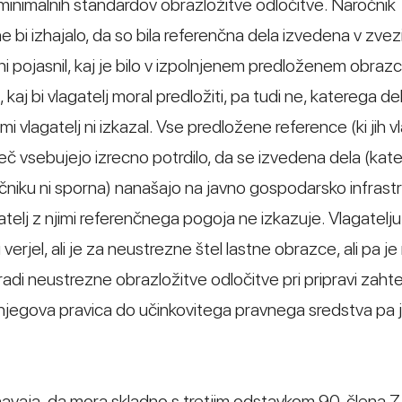
l minimalnih standardov obrazložitve odločitve. Naročnik
e bi izhajalo, da so bila referenčna dela izvedena v zvez
 ni pojasnil, kaj je bilo v izpolnjenem predloženem obraz
kaj bi vlagatelj moral predložiti, pa tudi ne, katerega de
 vlagatelj ni izkazal. Vse predložene reference (ki jih vl
č vsebujejo izrecno potrdilo, da se izvedena dela (kate
očniku ni sporna) nanašajo na javno gospodarsko infrastr
agatelj z njimi referenčnega pogoja ne izkazuje. Vlagatelju
verjel, ali je za neustrezne štel lastne obrazce, ali pa j
aradi neustrezne obrazložitve odločitve pri pripravi zaht
 njegova pravica do učinkovitega pravnega sredstva pa 
o navaja, da mora skladno s tretjim odstavkom 90. člena 