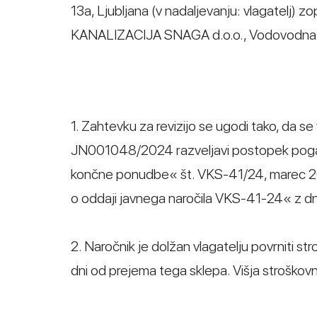
13a, Ljubljana (v nadaljevanju: vlagate
KANALIZACIJA SNAGA d.o.o., Vodovodna ces
1. Zahtevku za revizijo se ugodi tako, da s
JN001048/2024 razveljavi postopek pogaja
končne ponudbe« št. VKS-41/24, marec 202
o oddaji javnega naročila VKS-41-24« z dn
2. Naročnik je dolžan vlagatelju povrniti s
dni od prejema tega sklepa. Višja stroškov