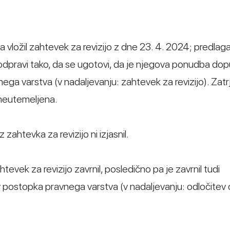
la vložil zahtevek za revizijo z dne 23. 4. 2024; predlag
a odpravi tako, da se ugotovi, da je njegova ponudba do
ga varstva (v nadaljevanju: zahtevek za revizijo). Zatrj
 neutemeljena.
zahtevka za revizijo ni izjasnil.
evek za revizijo zavrnil, posledično pa je zavrnil tudi
 postopka pravnega varstva (v nadaljevanju: odločitev 