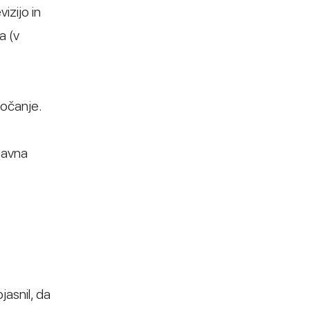
izijo in
a (v
ločanje.
žavna
jasnil, da