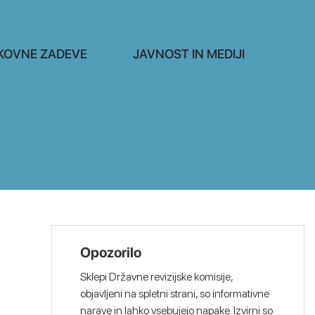
KOVNE ZADEVE
JAVNOST IN MEDIJI
Opozorilo
Sklepi Državne revizijske komisije,
objavljeni na spletni strani, so informativne
narave in lahko vsebujejo napake. Izvirni so