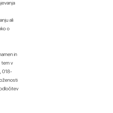
njevanja
nju ali
hko o
namen in
s tem v
, 018-
oženosti
 odločitev