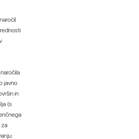
naročil
rednosti
v
naročila
o javno
vršin in
lja (s
erenčnega
 za
anju: