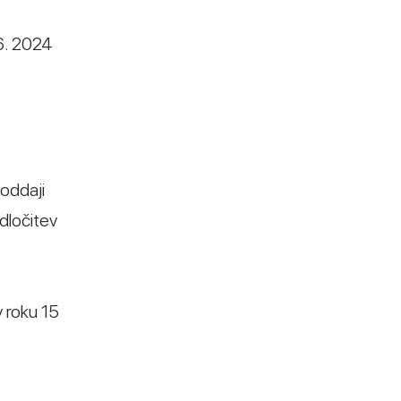
6. 2024
oddaji
dločitev
v roku 15