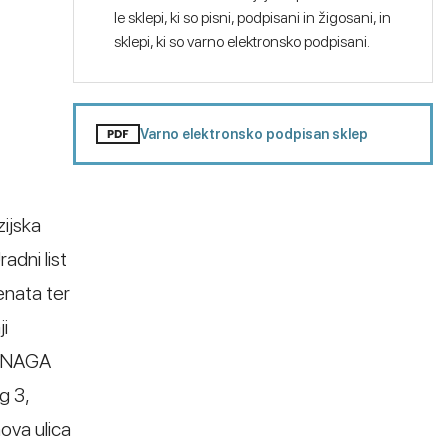
le sklepi, ki so pisni, podpisani in žigosani, in
sklepi, ki so varno elektronsko podpisani.
Varno elektronsko podpisan sklep
zijska
adni list
enata ter
i
 SNAGA
g 3,
nova ulica