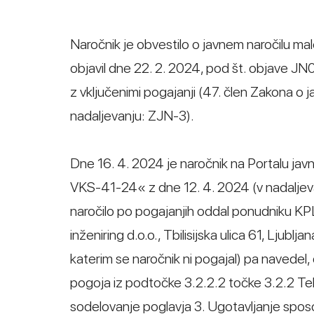
Naročnik je obvestilo o javnem naročilu mal
objavil dne 22. 2. 2024, pod št. objave J
z vključenimi pogajanji (47. člen Zakona o j
nadaljevanju: ZJN-3).
Dne 16. 4. 2024 je naročnik na Portalu javn
VKS-41-24« z dne 12. 4. 2024 (v nadaljevan
naročilo po pogajanjih oddal ponudniku KPL 
inženiring d.o.o., Tbilisijska ulica 61, Ljubl
katerim se naročnik ni pogajal) pa navedel
pogoja iz podtočke 3.2.2.2 točke 3.2.2 Te
sodelovanje poglavja 3. Ugotavljanje spo