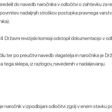
redelil do navedb naročnika v odločitvi o zahtevku za rev
va povrnitev nadaljnjih stroškov postopka pravnega varstv
ika).
4 Državni revizijski komisiji odstopil dokumentacijo v od
u ter po preučitvi navedb vlagatelja in naročnika je Dr
reka tega sklepa, iz razlogov, navedenih v nadaljevanju.
 je naročnik v izpodbijani odločitvi zgolj v enem stavku po