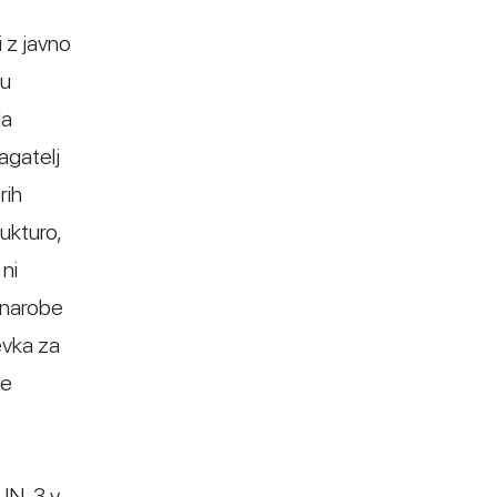
i z javno
cu
la
agatelj
rih
ukturo,
 ni
e narobe
evka za
je
ZJN-3 v