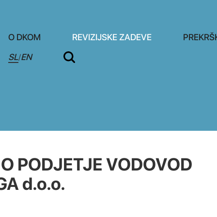
O DKOM
REVIZIJSKE ZADEVE
PREKRŠ
SL
EN
/
NO PODJETJE VODOVOD
 d.o.o.