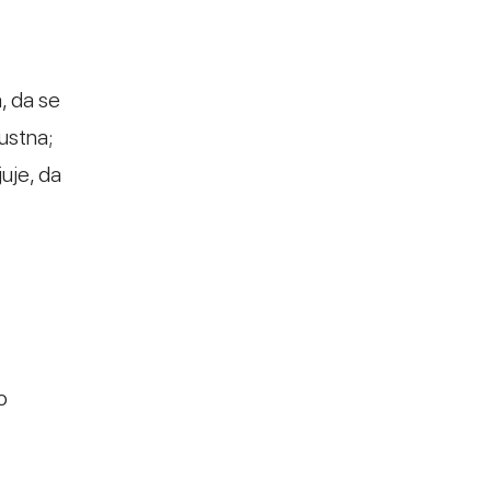
a, da se
pustna;
uje, da
o