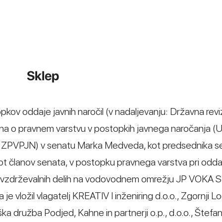
Sklep
opkov oddaje javnih naročil (v nadaljevanju: Državna revi
kona o pravnem varstvu v postopkih javnega naročanja (Ur
nju: ZPVPJN) v senatu Marka Medveda, kot predsednika s
ot članov senata, v postopku pravnega varstva pri oddaj
 po vzdrževalnih delih na vodovodnem omrežju JP VOKA
a je vložil vlagatelj KREATIV I inženiring d.o.o., Zgornji Lo
ška družba Podjed, Kahne in partnerji o.p., d.o.o., Štefa