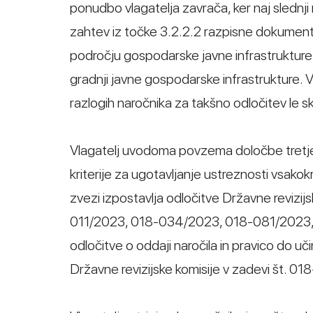
ponudbo vlagatelja zavrača, ker naj slednji n
zahtev iz točke 3.2.2.2 razpisne dokumentaci
področju gospodarske javne infrastrukture al
gradnji javne gospodarske infrastrukture. Vl
razlogih naročnika za takšno odločitev le sk
Vlagatelj uvodoma povzema določbe tretje
kriterije za ugotavljanje ustreznosti vsako
zvezi izpostavlja odločitve Državne revizi
011/2023, 018-034/2023, 018-081/2023,
odločitve o oddaji naročila in pravico do u
Državne revizijske komisije v zadevi št. 01