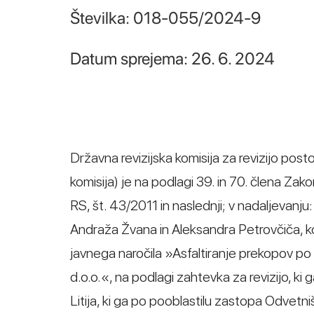
Številka: 018-055/2024-9
Datum sprejema: 26. 6. 2024
Državna revizijska komisija za revizijo post
komisija) je na podlagi 39. in 70. člena Za
RS, št. 43/2011 in naslednji; v nadaljeva
Andraža Žvana in Aleksandra Petrovčiča, k
javnega naročila »Asfaltiranje prekopov
d.o.o.«, na podlagi zahtevka za revizijo, ki g
Litija, ki ga po pooblastilu zastopa Odvetni