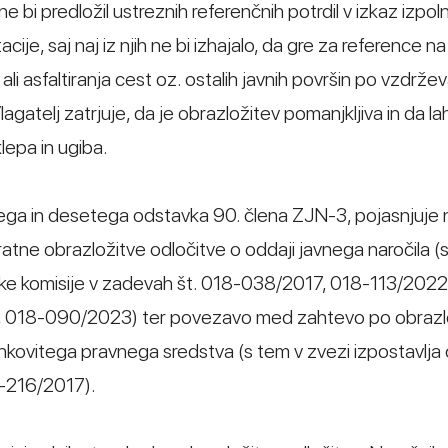
e bi predložil ustreznih referenčnih potrdil v izkaz izpol
je, saj naj iz njih ne bi izhajalo, da gre za reference na
i asfaltiranja cest oz. ostalih javnih površin po vzdrževa
agatelj zatrjuje, da je obrazložitev pomanjkljiva in da la
lepa in ugiba.
ga in desetega odstavka 90. člena ZJN-3, pojasnjuje 
kratne obrazložitve odločitve o oddaji javnega naročila (
jske komisije v zadevah št. 018-038/2017, 018-113/2022
 018-090/2023) ter povezavo med zahtevo po obrazl
činkovitega pravnega sredstva (s tem v zvezi izpostavlja
8-216/2017).