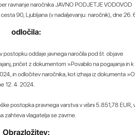
lj) zoper ravnanje naročnika JAVNO PODJETJE VODOVOD
ta 90, Ljubljana (v nadaljevanju: naročnik), dne 26. 
odločila:
e v postopku oddaje javnega naročila pod št. objave
nj, pričet z dokumentom »Povabilo na pogajanja in k 
4, in odločitev naročnika, kot izhaja iz dokumenta »O
e 12. 4. 2024.
troške postopka pravnega varstva v višini 5.851,78 EUR, 
na zahteva vlagatelja se zavrne.
Obrazložitev: