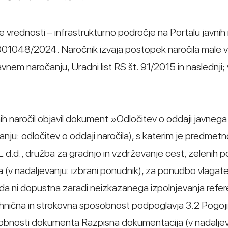
e vrednosti – infrastrukturno področje na Portalu javnih 
N001048/2024. Naročnik izvaja postopek naročila male v
avnem naročanju, Uradni list RS št. 91/2015 in naslednji; 
ih naročil objavil dokument »Odločitev o oddaji javnega 
ju: odločitev o oddaji naročila), s katerim je predmetn
d.d., družba za gradnjo in vzdrževanje cest, zelenih po
jana (v nadaljevanju: izbrani ponudnik), za ponudbo vlagate
, da ni dopustna zaradi neizkazanega izpolnjevanja ref
hnična in strokovna sposobnost podpoglavja 3.2 Pogoji
sobnosti dokumenta Razpisna dokumentacija (v nadaljev