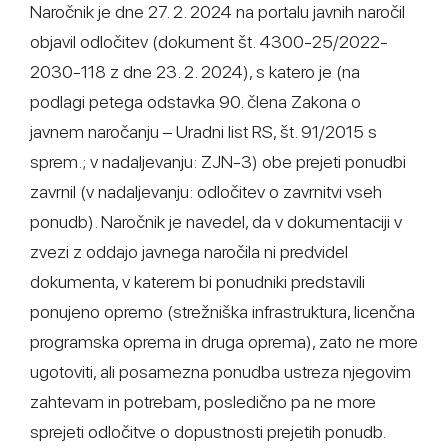
Naročnik je dne 27. 2. 2024 na portalu javnih naročil
objavil odločitev (dokument št. 4300-25/2022-
2030-118 z dne 23. 2. 2024), s katero je (na
podlagi petega odstavka 90. člena Zakona o
javnem naročanju – Uradni list RS, št. 91/2015 s
sprem.; v nadaljevanju: ZJN-3) obe prejeti ponudbi
zavrnil (v nadaljevanju: odločitev o zavrnitvi vseh
ponudb). Naročnik je navedel, da v dokumentaciji v
zvezi z oddajo javnega naročila ni predvidel
dokumenta, v katerem bi ponudniki predstavili
ponujeno opremo (strežniška infrastruktura, licenčna
programska oprema in druga oprema), zato ne more
ugotoviti, ali posamezna ponudba ustreza njegovim
zahtevam in potrebam, posledično pa ne more
sprejeti odločitve o dopustnosti prejetih ponudb.