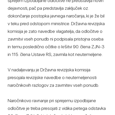
sprejem izpodbijane odločitve ne predstavlja novih
dejavnosti, pač pa predstavlja zaključek oz.
dokončanje postopka javnega naročanja, ki je že bil
v teku pred odstopom ministrice. Državna revizijska
komisija je zato navedbe vlagatelja, da odločitve o
zavrnitvi vseh ponudb ni podpisala pristojna oseba
in temu posledično očitke o kršitvi 90. člena ZJN-3
in 115. člena Ustave RS, zavrnila kot neutemeljene.
V nadaljevanju je Državna revizijska komisija
presojala revizijske navedbe o neutemeljenosti
naročnikovih razlogov za zavrnitev vseh ponudb.
Naročnikovo ravnanje pri sprejemu izpodbijane
odločitve je treba presojati z vidika petega odstavka