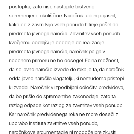
postopka, zato niso nastopile bistveno
spremenjene okoliščine. Naročnik tudi ni pojasnil,
kako bo z zavrnitvijo vseh ponudb hitreje prišel do
predmeta javnega naročila. Zavrnitev vseh ponudb
kvečjemu podaljšuje obdobje do realizacije
predmeta javnega naročila, naročnik pa ga v
nobenem primeru ne bo dosegel. Edina možnost,
da se javno naročilo izvede do roka je ta, da naročnik
odda javno naročilo vlagatelju, ki nemudoma pristopi
k izvedbi. Naročnik v izpodbijani odločitvi predvideva,
da bo prišlo do spremembe zakonodaje, zato ta
razlog odpade kot razlog za zavrnitev vseh ponudb.
Ker naročnik predvidenega roka ne more doseči z
uporabo instituta zavrnitve vseh ponudb,
naročnikove argumentacije ni mogoče preizkusiti,