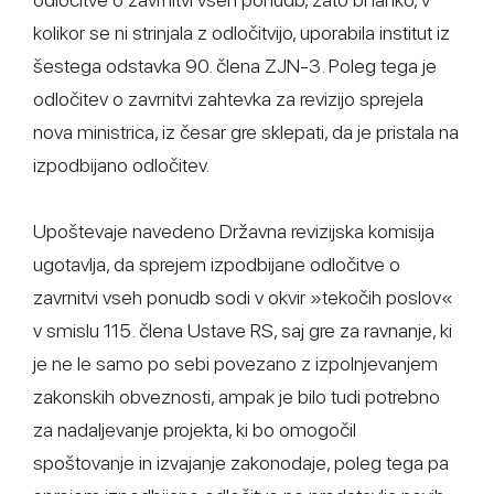
kolikor se ni strinjala z odločitvijo, uporabila institut iz
šestega odstavka 90. člena ZJN-3. Poleg tega je
odločitev o zavrnitvi zahtevka za revizijo sprejela
nova ministrica, iz česar gre sklepati, da je pristala na
izpodbijano odločitev.
Upoštevaje navedeno Državna revizijska komisija
ugotavlja, da sprejem izpodbijane odločitve o
zavrnitvi vseh ponudb sodi v okvir »tekočih poslov«
v smislu 115. člena Ustave RS, saj gre za ravnanje, ki
je ne le samo po sebi povezano z izpolnjevanjem
zakonskih obveznosti, ampak je bilo tudi potrebno
za nadaljevanje projekta, ki bo omogočil
spoštovanje in izvajanje zakonodaje, poleg tega pa