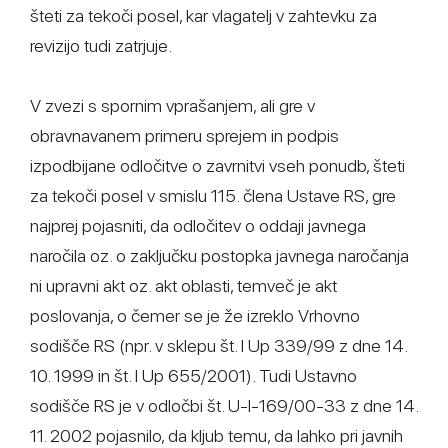
šteti za tekoči posel, kar vlagatelj v zahtevku za
revizijo tudi zatrjuje.
V zvezi s spornim vprašanjem, ali gre v
obravnavanem primeru sprejem in podpis
izpodbijane odločitve o zavrnitvi vseh ponudb, šteti
za tekoči posel v smislu 115. člena Ustave RS, gre
najprej pojasniti, da odločitev o oddaji javnega
naročila oz. o zaključku postopka javnega naročanja
ni upravni akt oz. akt oblasti, temveč je akt
poslovanja, o čemer se je že izreklo Vrhovno
sodišče RS (npr. v sklepu št. I Up 339/99 z dne 14.
10. 1999 in št. I Up 655/2001). Tudi Ustavno
sodišče RS je v odločbi št. U-I-169/00-33 z dne 14.
11. 2002 pojasnilo, da kljub temu, da lahko pri javnih