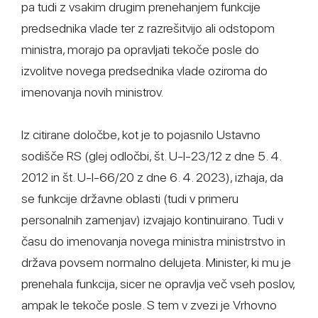
pa tudi z vsakim drugim prenehanjem funkcije
predsednika vlade ter z razrešitvijo ali odstopom
ministra, morajo pa opravljati tekoče posle do
izvolitve novega predsednika vlade oziroma do
imenovanja novih ministrov.
Iz citirane določbe, kot je to pojasnilo Ustavno
sodišče RS (glej odločbi, št. U-I-23/12 z dne 5. 4.
2012 in št. U-I-66/20 z dne 6. 4. 2023), izhaja, da
se funkcije državne oblasti (tudi v primeru
personalnih zamenjav) izvajajo kontinuirano. Tudi v
času do imenovanja novega ministra ministrstvo in
država povsem normalno delujeta. Minister, ki mu je
prenehala funkcija, sicer ne opravlja več vseh poslov,
ampak le tekoče posle. S tem v zvezi je Vrhovno