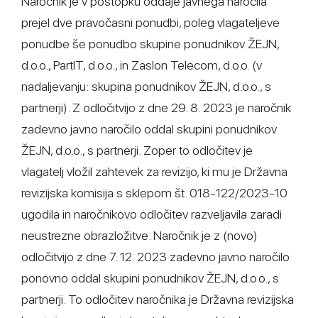
Naročnik je v postopku oddaje javnega naročila
prejel dve pravočasni ponudbi, poleg vlagateljeve
ponudbe še ponudbo skupine ponudnikov ŽEJN,
d.o.o., PartIT, d.o.o., in Zaslon Telecom, d.o.o. (v
nadaljevanju: skupina ponudnikov ŽEJN, d.o.o., s
partnerji). Z odločitvijo z dne 29. 8. 2023 je naročnik
zadevno javno naročilo oddal skupini ponudnikov
ŽEJN, d.o.o., s partnerji. Zoper to odločitev je
vlagatelj vložil zahtevek za revizijo, ki mu je Državna
revizijska komisija s sklepom št. 018-122/2023-10
ugodila in naročnikovo odločitev razveljavila zaradi
neustrezne obrazložitve. Naročnik je z (novo)
odločitvijo z dne 7. 12. 2023 zadevno javno naročilo
ponovno oddal skupini ponudnikov ŽEJN, d.o.o., s
partnerji. To odločitev naročnika je Državna revizijska