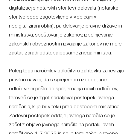
digitalizacije notarskih storitev) delovala (notarske
storitve bodo zagotovljene v »običajni«
nedigitalizirani obliki), pa delovanje pravne države in
ministrstva, spoštovanje zakonov, izpolnjevanje
zakonskih obveznosti in izvajanje zakonov ne more
zastati zaradi odstopa posameznega ministra.
Poleg tega naročnik v odločitvi o zahtevku za revizijo
pravilno navaja, da s sprejemom izpodbijane
odločitve ni prišlo do sprejemanja novih odločitev,
temveč se je zgolj nadaljeval postopek javnega
naročanja, ki je bil v teku pred odstopom ministrice.
Zadevni postopek oddaje javnega naročila se je
začel z objavo javnega naročila na portalu javnih
naročil dne 4. 7. 2023 in se je torej začel bistveno