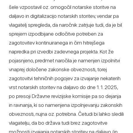
šele vzpostavil oz. omogočil notarske storitve na
daljavo in digitalizacijo notarskih storitev, vendar pa
vlagatelj spregleda, da naročnik zatrjuje tudi, da je bil
sprejem izpodbijane odločitve potreben za
zagotovitev kontinuiranega in čim hitrejšega
napredka pri izvedbi zadevnega projekta. Kot že
pojasnjeno, predmet naročila je namenjen izpolnitvi
vnaprej določene zakonske obveznosti, torej
zagotovitvi tehničnih pogojev za izvajanje nekaterih
vrst notarskih storitev na daljavo do dne 1. 1. 2025,
po presoji Državne revizijske komisije pa so dejanja
in ravnanja, ki so namenjena izpolnjevanju zakonskih
obveznosti, nujna oz. potrebna. Četudi bi lahko sledili
vlagatelju, da bo država tudi brez zagotovitve
možnosti izvajanja notarskih storitev na daljavo (in