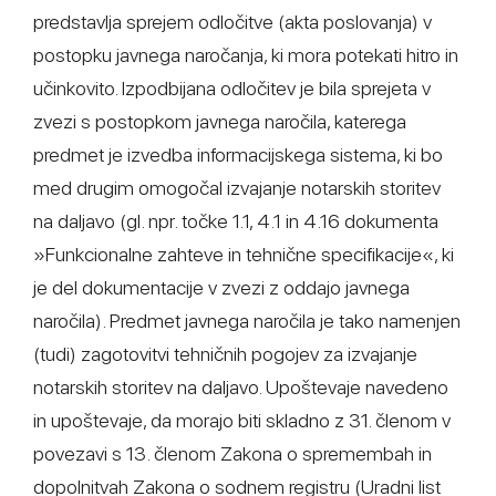
predstavlja sprejem odločitve (akta poslovanja) v
postopku javnega naročanja, ki mora potekati hitro in
učinkovito. Izpodbijana odločitev je bila sprejeta v
zvezi s postopkom javnega naročila, katerega
predmet je izvedba informacijskega sistema, ki bo
med drugim omogočal izvajanje notarskih storitev
na daljavo (gl. npr. točke 1.1, 4.1 in 4.16 dokumenta
»Funkcionalne zahteve in tehnične specifikacije«, ki
je del dokumentacije v zvezi z oddajo javnega
naročila). Predmet javnega naročila je tako namenjen
(tudi) zagotovitvi tehničnih pogojev za izvajanje
notarskih storitev na daljavo. Upoštevaje navedeno
in upoštevaje, da morajo biti skladno z 31. členom v
povezavi s 13. členom Zakona o spremembah in
dopolnitvah Zakona o sodnem registru (Uradni list