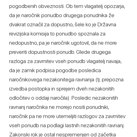
pogodbenih obveznosti. Ob tem vlagatelj opozarja,
da je naročnik ponudbo drugega ponudnika že
dvakrat označil za dopustno, šele ko je Državna
revizijska komisija to ponudbo spoznala za
nedopustno, pa je naročnik ugotovil, da ne more
preveriti dopustnosti ponudb. Glede drugega
razloga za zavrnitev vseh ponudb vlagatelj navaja,
da je zamik podpisa pogodbe posledica
naročnikovega nezakonitega ravnanja (tj. prepozna
izvedba postopka in sprejem dveh nezakonitih
odločitev o oddaji naročila). Posledic nezakonitih
ravnanj naročnika ne morejo nositi ponudniki,
naročnik pa ne more utemeljiti razlogov za zavrnitev
vseh ponudb na podlagi lastnih nezakonitih ravnanj.
Zakonski rok je ostal nespremenjen od začetka