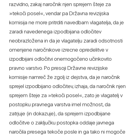
razvidno, zakaj naročnik njen sprejem šteje za
»tekoči posel«, vendar pa Državna revizijska
komisija ne more pritrditi navedbam vlagatelja, da je
zaradi navedenega izpodbijana odločitev
neobrazložena in da je vlagatelju zaradi odsotnosti
omenjene naročnikove izrecne opredelitve v
izpodbijani odločitvi onemogočeno učinkovito
pravno varstvo. Po presoji Državne revizijske
komisije namreč že zgolj iz dejstva, da je naročnik
sprejel izpodbijano odločitev, izhaja, da naročnik njen
sprejem šteje za »tekoči posel«, zato je vlagatelj v
postopku pravnega varstva imel možnost, da
zatrjuje (in dokazuje), da sprejem izpodbijane
odločitve o zaključku postopka oddaje javnega
naročila presega tekoče posle in ga tako ni mogoče