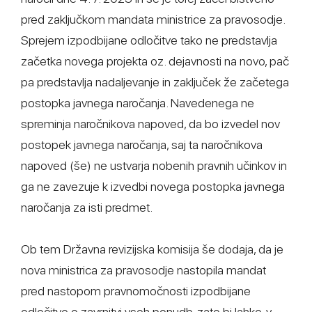
pred zaključkom mandata ministrice za pravosodje.
Sprejem izpodbijane odločitve tako ne predstavlja
začetka novega projekta oz. dejavnosti na novo, pač
pa predstavlja nadaljevanje in zaključek že začetega
postopka javnega naročanja. Navedenega ne
spreminja naročnikova napoved, da bo izvedel nov
postopek javnega naročanja, saj ta naročnikova
napoved (še) ne ustvarja nobenih pravnih učinkov in
ga ne zavezuje k izvedbi novega postopka javnega
naročanja za isti predmet.
Ob tem Državna revizijska komisija še dodaja, da je
nova ministrica za pravosodje nastopila mandat
pred nastopom pravnomočnosti izpodbijane
odločitve o zavrnitvi vseh ponudb, zato bi lahko, v