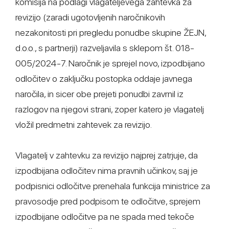
komisija na podlagi vlagateljevega zahtevka za
revizijo (zaradi ugotovljenih naročnikovih
nezakonitosti pri pregledu ponudbe skupine ŽEJN,
d.o.o., s partnerji) razveljavila s sklepom št. 018-
005/2024-7. Naročnik je sprejel novo, izpodbijano
odločitev o zaključku postopka oddaje javnega
naročila, in sicer obe prejeti ponudbi zavrnil iz
razlogov na njegovi strani, zoper katero je vlagatelj
vložil predmetni zahtevek za revizijo.
Vlagatelj v zahtevku za revizijo najprej zatrjuje, da
izpodbijana odločitev nima pravnih učinkov, saj je
podpisnici odločitve prenehala funkcija ministrice za
pravosodje pred podpisom te odločitve, sprejem
izpodbijane odločitve pa ne spada med tekoče