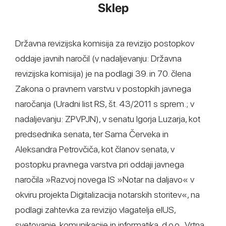
Sklep
Državna revizijska komisija za revizijo postopkov
oddaje javnih naročil (v nadaljevanju: Državna
revizijska komisija) je na podlagi 39. in 70. člena
Zakona o pravnem varstvu v postopkih javnega
naročanja (Uradni list RS, št. 43/2011 s sprem.; v
nadaljevanju: ZPVPJN), v senatu Igorja Luzarja, kot
predsednika senata, ter Sama Červeka in
Aleksandra Petrovčiča, kot članov senata, v
postopku pravnega varstva pri oddaji javnega
naročila »Razvoj novega IS »Notar na daljavo« v
okviru projekta Digitalizacija notarskih storitev«, na
podlagi zahtevka za revizijo vlagatelja eIUS,
svetovanje, komunikacije in informatika, d.o.o., Vrtna