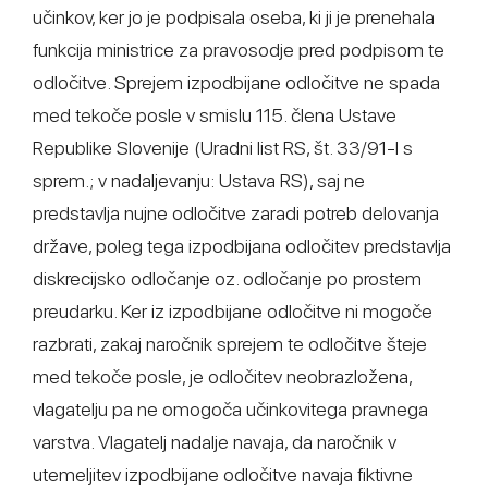
učinkov, ker jo je podpisala oseba, ki ji je prenehala
funkcija ministrice za pravosodje pred podpisom te
odločitve. Sprejem izpodbijane odločitve ne spada
med tekoče posle v smislu 115. člena Ustave
Republike Slovenije (Uradni list RS, št. 33/91-I s
sprem.; v nadaljevanju: Ustava RS), saj ne
predstavlja nujne odločitve zaradi potreb delovanja
države, poleg tega izpodbijana odločitev predstavlja
diskrecijsko odločanje oz. odločanje po prostem
preudarku. Ker iz izpodbijane odločitve ni mogoče
razbrati, zakaj naročnik sprejem te odločitve šteje
med tekoče posle, je odločitev neobrazložena,
vlagatelju pa ne omogoča učinkovitega pravnega
varstva. Vlagatelj nadalje navaja, da naročnik v
utemeljitev izpodbijane odločitve navaja fiktivne