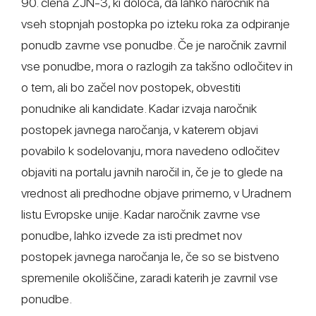
90. člena ZJN-3, ki določa, da lahko naročnik na
vseh stopnjah postopka po izteku roka za odpiranje
ponudb zavrne vse ponudbe. Če je naročnik zavrnil
vse ponudbe, mora o razlogih za takšno odločitev in
o tem, ali bo začel nov postopek, obvestiti
ponudnike ali kandidate. Kadar izvaja naročnik
postopek javnega naročanja, v katerem objavi
povabilo k sodelovanju, mora navedeno odločitev
objaviti na portalu javnih naročil in, če je to glede na
vrednost ali predhodne objave primerno, v Uradnem
listu Evropske unije. Kadar naročnik zavrne vse
ponudbe, lahko izvede za isti predmet nov
postopek javnega naročanja le, če so se bistveno
spremenile okoliščine, zaradi katerih je zavrnil vse
ponudbe.