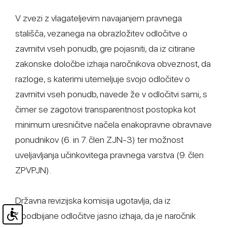
V zvezi z vlagateljevim navajanjem pravnega
stališča, vezanega na obrazložitev odločitve o
zavrnitvi vseh ponudb, gre pojasniti, da iz citirane
zakonske določbe izhaja naročnikova obveznost, da
razloge, s katerimi utemeljuje svojo odločitev o
zavrnitvi vseh ponudb, navede že v odločitvi sami, s
čimer se zagotovi transparentnost postopka kot
minimum uresničitve načela enakopravne obravnave
ponudnikov (6. in 7. člen ZJN-3) ter možnost
uveljavljanja učinkovitega pravnega varstva (9. člen
ZPVPJN).
Državna revizijska komisija ugotavlja, da iz
izpodbijane odločitve jasno izhaja, da je naročnik