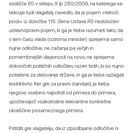
sodišče RS v sklepu X Ip 280/2009, na katerega se
sklicuje tudi vlagatelj, navedlo, da je pojem »tekoči
posli« iz določbe 115. člena Ustave RS nedoločen
ustavnopravni pojem, ki ga je treba razumeti tako, da
v tem času vlada (oziroma minister) sprejema samo
nujne odločitve, ne začenja pa večjih in
pomembnejših dejavnosti na novo, ne sprejema
dokončnih političnih odločitev, razen tistih, ki so nujno
potrebne za delovanje države, in ga je treba razlagati
restriktivno. Ker gre za pravni standard, je treba
njegovo vsebino napolniti od primera do primera,
upoštevajoč vsakokratne relevantne konkretne
okoliščine posameznega primera.
Pritrditi gre vlagatelju, da iz izpodbijane odločitve ni