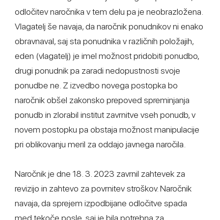
odločitev naročnika v tem delu pa je neobrazložena.
Vlagatelj še navaja, da naročnik ponudnikov ni enako
obravnaval, saj sta ponudnika v različnih položajih,
eden (vlagatelj) je imel možnost pridobiti ponudbo,
drugi ponudnik pa zaradi nedopustnosti svoje
ponudbe ne. Z izvedbo novega postopka bo
naročnik obšel zakonsko prepoved spreminjanja
ponudb in zlorabil institut zavrnitve vseh ponudb, v
novem postopku pa obstaja možnost manipulacije
pri oblikovanju meril za oddajo javnega naročila.
Naročnik je dne 18. 3. 2023 zavrnil zahtevek za
revizijo in zahtevo za povrnitev stroškov. Naročnik
navaja, da sprejem izpodbijane odločitve spada
med tekoče posle, saj je bila potrebna za