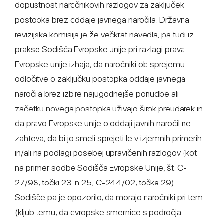
dopustnost naročnikovih razlogov za zaključek
postopka brez oddaje javnega naročila. Državna
revizijska komisija je že večkrat navedla, pa tudi iz
prakse Sodišča Evropske unije pri razlagi prava
Evropske unije izhaja, da naročniki ob sprejemu
odločitve o zaključku postopka oddaje javnega
naročila brez izbire najugodnejše ponudbe ali
začetku novega postopka uživajo širok preudarek in
da pravo Evropske unije o oddaji javnih naročil ne
zahteva, da bi jo smeli sprejeti le v izjemnih primerih
in/ali na podlagi posebej upravičenih razlogov (kot
na primer sodbe Sodišča Evropske Unije, št. C-
27/98, točki 23 in 25; C-244/02, točka 29).
Sodišče pa je opozorilo, da morajo naročniki pri tem
(kljub temu, da evropske smernice s področja