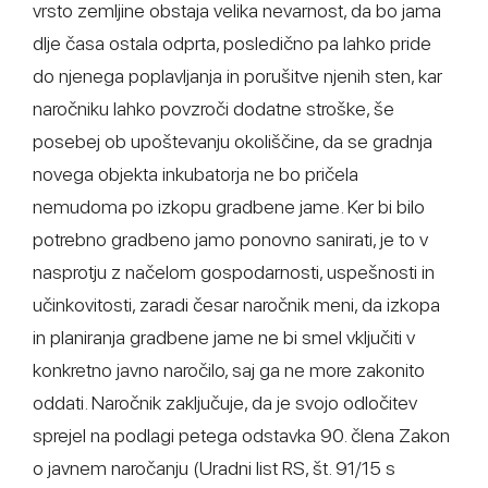
vrsto zemljine obstaja velika nevarnost, da bo jama
dlje časa ostala odprta, posledično pa lahko pride
do njenega poplavljanja in porušitve njenih sten, kar
naročniku lahko povzroči dodatne stroške, še
posebej ob upoštevanju okoliščine, da se gradnja
novega objekta inkubatorja ne bo pričela
nemudoma po izkopu gradbene jame. Ker bi bilo
potrebno gradbeno jamo ponovno sanirati, je to v
nasprotju z načelom gospodarnosti, uspešnosti in
učinkovitosti, zaradi česar naročnik meni, da izkopa
in planiranja gradbene jame ne bi smel vključiti v
konkretno javno naročilo, saj ga ne more zakonito
oddati. Naročnik zaključuje, da je svojo odločitev
sprejel na podlagi petega odstavka 90. člena Zakon
o javnem naročanju (Uradni list RS, št. 91/15 s