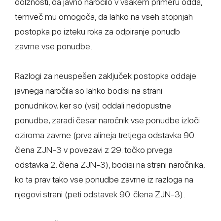
dolžnosti, da javno naročilo v vsakem primeru odda,
temveč mu omogoča, da lahko na vseh stopnjah
postopka po izteku roka za odpiranje ponudb
zavrne vse ponudbe.
Razlogi za neuspešen zaključek postopka oddaje
javnega naročila so lahko bodisi na strani
ponudnikov, ker so (vsi) oddali nedopustne
ponudbe, zaradi česar naročnik vse ponudbe izloči
oziroma zavrne (prva alineja tretjega odstavka 90.
člena ZJN-3 v povezavi z 29. točko prvega
odstavka 2. člena ZJN-3), bodisi na strani naročnika,
ko ta prav tako vse ponudbe zavrne iz razloga na
njegovi strani (peti odstavek 90. člena ZJN-3).