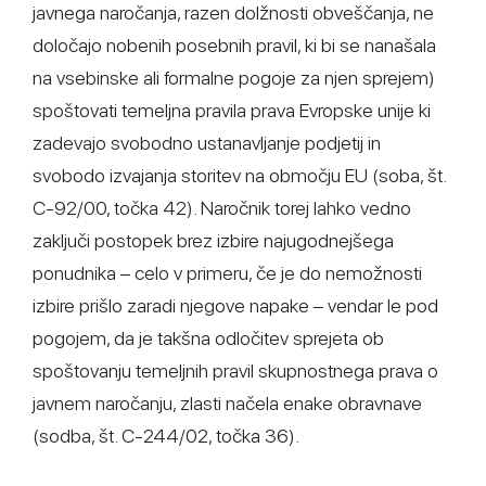
javnega naročanja, razen dolžnosti obveščanja, ne
določajo nobenih posebnih pravil, ki bi se nanašala
na vsebinske ali formalne pogoje za njen sprejem)
spoštovati temeljna pravila prava Evropske unije ki
zadevajo svobodno ustanavljanje podjetij in
svobodo izvajanja storitev na območju EU (soba, št.
C-92/00, točka 42). Naročnik torej lahko vedno
zaključi postopek brez izbire najugodnejšega
ponudnika – celo v primeru, če je do nemožnosti
izbire prišlo zaradi njegove napake – vendar le pod
pogojem, da je takšna odločitev sprejeta ob
spoštovanju temeljnih pravil skupnostnega prava o
javnem naročanju, zlasti načela enake obravnave
(sodba, št. C-244/02, točka 36).