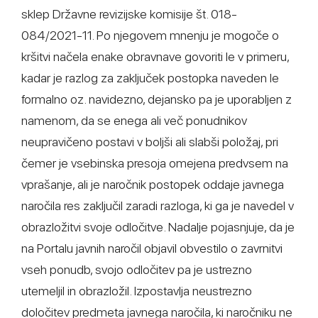
sklep Državne revizijske komisije št. 018-
084/2021-11. Po njegovem mnenju je mogoče o
kršitvi načela enake obravnave govoriti le v primeru,
kadar je razlog za zaključek postopka naveden le
formalno oz. navidezno, dejansko pa je uporabljen z
namenom, da se enega ali več ponudnikov
neupravičeno postavi v boljši ali slabši položaj, pri
čemer je vsebinska presoja omejena predvsem na
vprašanje, ali je naročnik postopek oddaje javnega
naročila res zaključil zaradi razloga, ki ga je navedel v
obrazložitvi svoje odločitve. Nadalje pojasnjuje, da je
na Portalu javnih naročil objavil obvestilo o zavrnitvi
vseh ponudb, svojo odločitev pa je ustrezno
utemeljil in obrazložil. Izpostavlja neustrezno
določitev predmeta javnega naročila, ki naročniku ne