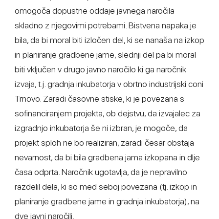
omogoča dopustne oddaje javnega naročila
skladno z njegovimi potrebami. Bistvena napaka je
bila, da bi moral biti izločen del, ki se nanaša na izkop
in planiranje gradbene jame, slednji del pa bi moral
biti vključen v drugo javno naročilo ki ga naročnik
izvaja, t.j. gradnja inkubatorja v obrtno industrijski coni
Trnovo. Zaradi časovne stiske, ki je povezana s
sofinanciranjem projekta, ob dejstvu, da izvajalec za
izgradnjo inkubatorja še ni izbran, je mogoče, da
projekt sploh ne bo realiziran, zaradi česar obstaja
nevarnost, da bi bila gradbena jama izkopana in dlje
časa odprta. Naročnik ugotavlja, da je nepravilno
razdelil dela, ki so med seboj povezana (tj. izkop in
planiranje gradbene jame in gradnja inkubatorja), na
dve javni naročili.