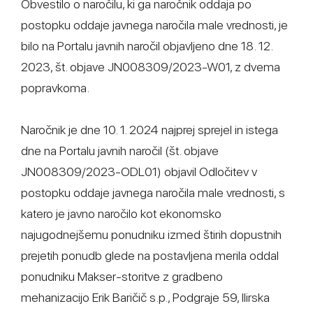
Obvestilo o naročilu, ki ga naročnik oddaja po
postopku oddaje javnega naročila male vrednosti, je
bilo na Portalu javnih naročil objavljeno dne 18. 12.
2023, št. objave JN008309/2023-W01, z dvema
popravkoma.
Naročnik je dne 10. 1. 2024 najprej sprejel in istega
dne na Portalu javnih naročil (št. objave
JN008309/2023-ODL01) objavil Odločitev v
postopku oddaje javnega naročila male vrednosti, s
katero je javno naročilo kot ekonomsko
najugodnejšemu ponudniku izmed štirih dopustnih
prejetih ponudb glede na postavljena merila oddal
ponudniku Makser-storitve z gradbeno
mehanizacijo Erik Baričič s.p., Podgraje 59, Ilirska