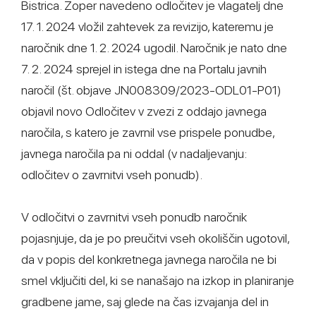
Bistrica. Zoper navedeno odločitev je vlagatelj dne
17. 1. 2024 vložil zahtevek za revizijo, kateremu je
naročnik dne 1. 2. 2024 ugodil. Naročnik je nato dne
7. 2. 2024 sprejel in istega dne na Portalu javnih
naročil (št. objave JN008309/2023-ODL01-P01)
objavil novo Odločitev v zvezi z oddajo javnega
naročila, s katero je zavrnil vse prispele ponudbe,
javnega naročila pa ni oddal (v nadaljevanju:
odločitev o zavrnitvi vseh ponudb).
V odločitvi o zavrnitvi vseh ponudb naročnik
pojasnjuje, da je po preučitvi vseh okoliščin ugotovil,
da v popis del konkretnega javnega naročila ne bi
smel vključiti del, ki se nanašajo na izkop in planiranje
gradbene jame, saj glede na čas izvajanja del in