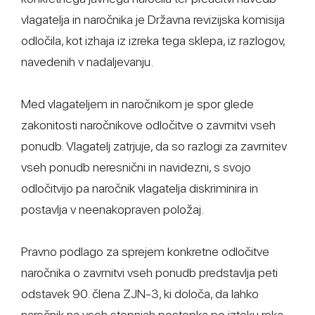
vlagatelja in naročnika je Državna revizijska komisija
odločila, kot izhaja iz izreka tega sklepa, iz razlogov,
navedenih v nadaljevanju.
Med vlagateljem in naročnikom je spor glede
zakonitosti naročnikove odločitve o zavrnitvi vseh
ponudb. Vlagatelj zatrjuje, da so razlogi za zavrnitev
vseh ponudb neresnični in navidezni, s svojo
odločitvijo pa naročnik vlagatelja diskriminira in
postavlja v neenakopraven položaj.
Pravno podlago za sprejem konkretne odločitve
naročnika o zavrnitvi vseh ponudb predstavlja peti
odstavek 90. člena ZJN-3, ki določa, da lahko
naročnik na vseh stopnjah postopka po izteku roka