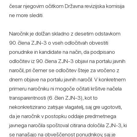
česar njegovim očitkom Državna revizijska komisija
ne more slediti.
Naročnik je dolžan skladno z desetim odstavkom
90. člena ZJN-3 o vseh odločitvah obvestiti
ponudnike in kandidate na način, da podpisano
odločitev iz 90. člena ZJN-3 objavi na portalu javnih
naročil, pri čemer se odločitev šteje za vročeno z
dnem objave na portalu javnih naročil. V konkretnem
primeru naročniku ni mogoče očitati kršitve načela
transparentnosti (6. člen ZJN-3), kot to
nekonkretizirano zatrjuje vlagatelj, saj gre ugotoviti,
da je naročnik v postopku oddaje predmetnega
javnega naročila spoštoval citirana določila ZJN-3, ki
se nanašajo na obveščenost ponudnikov, saj je