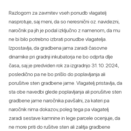
Razlogom za zavrnitev vseh ponudb vlagatelj
nasprotuje, saj meni, da so neresnični oz. navidezni,
naročnik pa jih je podal izključno z namenom, da mu
ne bi bilo potrebno izbrati ponudbe vlagatelja.
Izpostavlja, da gradbena jama zaradi časovne
dinamike pri gradnji inkubatorja ne bo odprta dlje
časa, saj je predviden rok za izgradnjo 31. 10. 2024,
posledično pa ne bo prišlo do poplavljanja ali
porušitve sten gradbene jame. Vlagatelj pristavlja, da
sta obe navedbi glede poplavljanja ali porušitve sten
gradbene jame naročnika pavšalni, za kateri pa
naročnik nima dokazov, poleg tega pa vlagatelj
zaradi sestave kamnine in lege parcele ocenjuje, da
ne more priti do rušitve sten ali zalitja gradbene