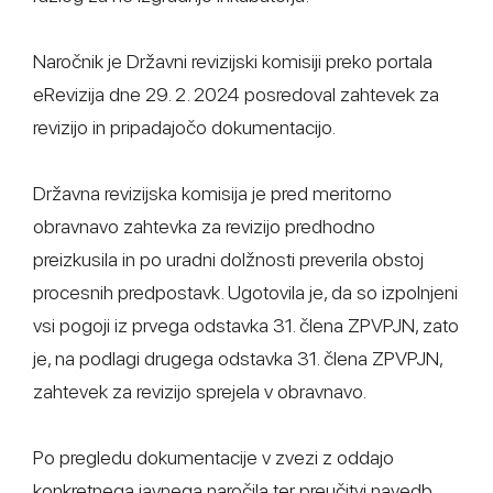
Naročnik je Državni revizijski komisiji preko portala
eRevizija dne 29. 2. 2024 posredoval zahtevek za
revizijo in pripadajočo dokumentacijo.
Državna revizijska komisija je pred meritorno
obravnavo zahtevka za revizijo predhodno
preizkusila in po uradni dolžnosti preverila obstoj
procesnih predpostavk. Ugotovila je, da so izpolnjeni
vsi pogoji iz prvega odstavka 31. člena ZPVPJN, zato
je, na podlagi drugega odstavka 31. člena ZPVPJN,
zahtevek za revizijo sprejela v obravnavo.
Po pregledu dokumentacije v zvezi z oddajo
konkretnega javnega naročila ter preučitvi navedb