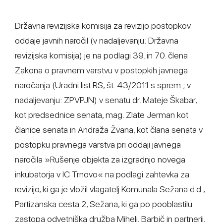
Državna revizijska komisija za revizijo postopkov
oddaje javnih naročil (v nadaljevanju: Državna
revizijska komisija) je na podlagi 39. in 70. člena
Zakona o pravnem varstvu v postopkih javnega
naročanja (Uradni list RS, št. 43/2011 s sprem.; v
nadaljevanju: ZPVPJN) v senatu dr. Mateje Škabar,
kot predsednice senata, mag. Zlate Jerman kot
članice senata in Andraža Žvana, kot člana senata v
postopku pravnega varstva pri oddaji javnega
naročila »Rušenje objekta za izgradnjo novega
inkubatorja v IC Trnovo« na podlagi zahtevka za
revizijo, ki ga je vložil vlagatelj Komunala Sežana d.d.,
Partizanska cesta 2, Sežana, ki ga po pooblastilu
zastopa odvetniška družba Mihelj, Barbič in partnerji,