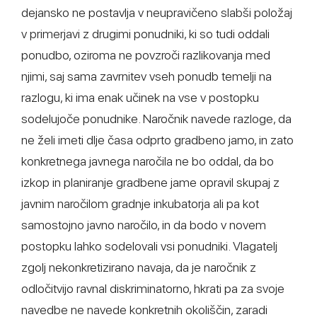
dejansko ne postavlja v neupravičeno slabši položaj
v primerjavi z drugimi ponudniki, ki so tudi oddali
ponudbo, oziroma ne povzroči razlikovanja med
njimi, saj sama zavrnitev vseh ponudb temelji na
razlogu, ki ima enak učinek na vse v postopku
sodelujoče ponudnike. Naročnik navede razloge, da
ne želi imeti dlje časa odprto gradbeno jamo, in zato
konkretnega javnega naročila ne bo oddal, da bo
izkop in planiranje gradbene jame opravil skupaj z
javnim naročilom gradnje inkubatorja ali pa kot
samostojno javno naročilo, in da bodo v novem
postopku lahko sodelovali vsi ponudniki. Vlagatelj
zgolj nekonkretizirano navaja, da je naročnik z
odločitvijo ravnal diskriminatorno, hkrati pa za svoje
navedbe ne navede konkretnih okoliščin, zaradi