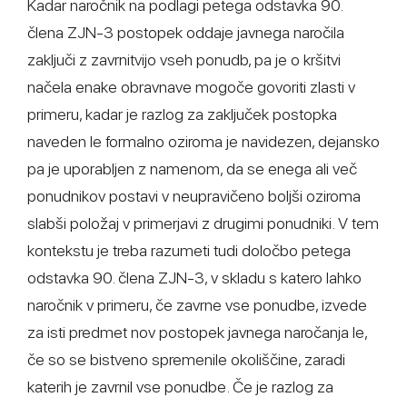
Kadar naročnik na podlagi petega odstavka 90.
člena ZJN-3 postopek oddaje javnega naročila
zaključi z zavrnitvijo vseh ponudb, pa je o kršitvi
načela enake obravnave mogoče govoriti zlasti v
primeru, kadar je razlog za zaključek postopka
naveden le formalno oziroma je navidezen, dejansko
pa je uporabljen z namenom, da se enega ali več
ponudnikov postavi v neupravičeno boljši oziroma
slabši položaj v primerjavi z drugimi ponudniki. V tem
kontekstu je treba razumeti tudi določbo petega
odstavka 90. člena ZJN-3, v skladu s katero lahko
naročnik v primeru, če zavrne vse ponudbe, izvede
za isti predmet nov postopek javnega naročanja le,
če so se bistveno spremenile okoliščine, zaradi
katerih je zavrnil vse ponudbe. Če je razlog za