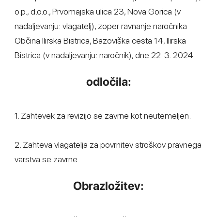
o.p., d.o.o., Prvomajska ulica 23, Nova Gorica (v
nadaljevanju: vlagatelj), zoper ravnanje naročnika
Občina Ilirska Bistrica, Bazoviška cesta 14, Ilirska
Bistrica (v nadaljevanju: naročnik), dne 22. 3. 2024
odločila:
1. Zahtevek za revizijo se zavrne kot neutemeljen.
2. Zahteva vlagatelja za povrnitev stroškov pravnega
varstva se zavrne.
Obrazložitev: