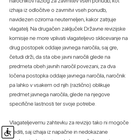
naročnikov razlog za zavrnitev vseh ponudb, kot
izhaja iz odločitve o zavrnitvi vseh ponudb,
navidezen oziroma neutemeljen, kakor zatrjuje
vlagatelj. Na drugačen zaključek Državne revizijske
komisije ne more vplivati vlagateljevo sklicevanje na
drug postopek oddaje javnega naročila, saj gre,
četudi drži, da sta obe javni naročili glede na
predmeta obeh javnih naročil povezani, za dva
ločena postopka oddaje javnega naročila, naročnik
pa lahko v vsakem od njih (različno) oblikuje
predmet javnega naročila, glede na njegove
specifične lastnosti ter svoje potrebe.
Vlagateljevemu zahtevku za revizijo tako ni mogoče
slediti, saj izhaja iz napačne in nedokazane