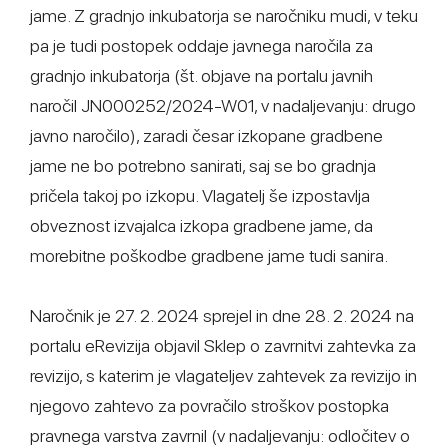
jame. Z gradnjo inkubatorja se naročniku mudi, v teku
pa je tudi postopek oddaje javnega naročila za
gradnjo inkubatorja (št. objave na portalu javnih
naročil JN000252/2024-W01, v nadaljevanju: drugo
javno naročilo), zaradi česar izkopane gradbene
jame ne bo potrebno sanirati, saj se bo gradnja
pričela takoj po izkopu. Vlagatelj še izpostavlja
obveznost izvajalca izkopa gradbene jame, da
morebitne poškodbe gradbene jame tudi sanira.
Naročnik je 27. 2. 2024 sprejel in dne 28. 2. 2024 na
portalu eRevizija objavil Sklep o zavrnitvi zahtevka za
revizijo, s katerim je vlagateljev zahtevek za revizijo in
njegovo zahtevo za povračilo stroškov postopka
pravnega varstva zavrnil (v nadaljevanju: odločitev o