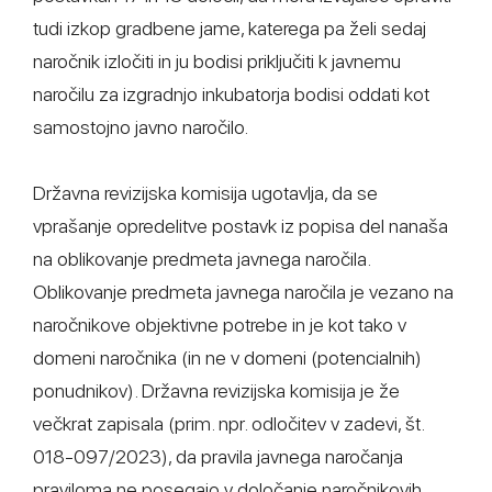
tudi izkop gradbene jame, katerega pa želi sedaj
naročnik izločiti in ju bodisi priključiti k javnemu
naročilu za izgradnjo inkubatorja bodisi oddati kot
samostojno javno naročilo.
Državna revizijska komisija ugotavlja, da se
vprašanje opredelitve postavk iz popisa del nanaša
na oblikovanje predmeta javnega naročila.
Oblikovanje predmeta javnega naročila je vezano na
naročnikove objektivne potrebe in je kot tako v
domeni naročnika (in ne v domeni (potencialnih)
ponudnikov). Državna revizijska komisija je že
večkrat zapisala (prim. npr. odločitev v zadevi, št.
018-097/2023), da pravila javnega naročanja
praviloma ne posegajo v določanje naročnikovih