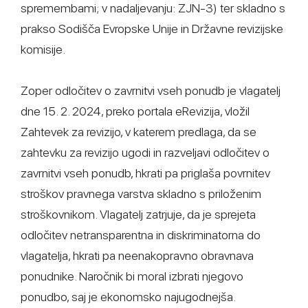
spremembami; v nadaljevanju: ZJN-3) ter skladno s
prakso Sodišča Evropske Unije in Državne revizijske
komisije.
Zoper odločitev o zavrnitvi vseh ponudb je vlagatelj
dne 15. 2. 2024, preko portala eRevizija, vložil
Zahtevek za revizijo, v katerem predlaga, da se
zahtevku za revizijo ugodi in razveljavi odločitev o
zavrnitvi vseh ponudb, hkrati pa priglaša povrnitev
stroškov pravnega varstva skladno s priloženim
stroškovnikom. Vlagatelj zatrjuje, da je sprejeta
odločitev netransparentna in diskriminatorna do
vlagatelja, hkrati pa neenakopravno obravnava
ponudnike. Naročnik bi moral izbrati njegovo
ponudbo, saj je ekonomsko najugodnejša.