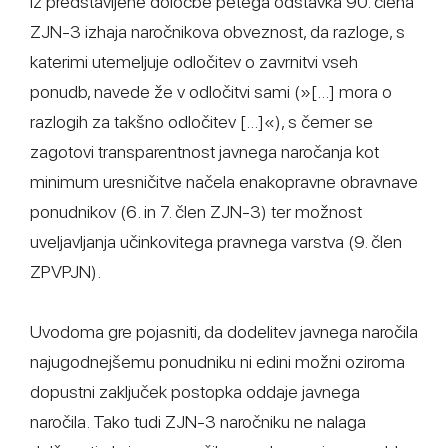
Iz predstavljene določbe petega odstavka 90. člena
ZJN-3 izhaja naročnikova obveznost, da razloge, s
katerimi utemeljuje odločitev o zavrnitvi vseh
ponudb, navede že v odločitvi sami (»[...] mora o
razlogih za takšno odločitev [...]«), s čemer se
zagotovi transparentnost javnega naročanja kot
minimum uresničitve načela enakopravne obravnave
ponudnikov (6. in 7. člen ZJN-3) ter možnost
uveljavljanja učinkovitega pravnega varstva (9. člen
ZPVPJN).
Uvodoma gre pojasniti, da dodelitev javnega naročila
najugodnejšemu ponudniku ni edini možni oziroma
dopustni zaključek postopka oddaje javnega
naročila. Tako tudi ZJN-3 naročniku ne nalaga