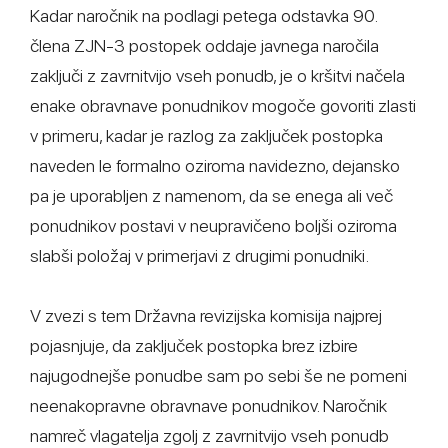
Kadar naročnik na podlagi petega odstavka 90.
člena ZJN-3 postopek oddaje javnega naročila
zaključi z zavrnitvijo vseh ponudb, je o kršitvi načela
enake obravnave ponudnikov mogoče govoriti zlasti
v primeru, kadar je razlog za zaključek postopka
naveden le formalno oziroma navidezno, dejansko
pa je uporabljen z namenom, da se enega ali več
ponudnikov postavi v neupravičeno boljši oziroma
slabši položaj v primerjavi z drugimi ponudniki.
V zvezi s tem Državna revizijska komisija najprej
pojasnjuje, da zaključek postopka brez izbire
najugodnejše ponudbe sam po sebi še ne pomeni
neenakopravne obravnave ponudnikov. Naročnik
namreč vlagatelja zgolj z zavrnitvijo vseh ponudb