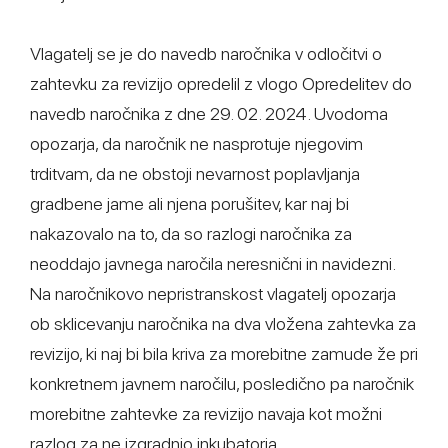
Vlagatelj se je do navedb naročnika v odločitvi o
zahtevku za revizijo opredelil z vlogo Opredelitev do
navedb naročnika z dne 29. 02. 2024. Uvodoma
opozarja, da naročnik ne nasprotuje njegovim
trditvam, da ne obstoji nevarnost poplavljanja
gradbene jame ali njena porušitev, kar naj bi
nakazovalo na to, da so razlogi naročnika za
neoddajo javnega naročila neresnični in navidezni.
Na naročnikovo nepristranskost vlagatelj opozarja
ob sklicevanju naročnika na dva vložena zahtevka za
revizijo, ki naj bi bila kriva za morebitne zamude že pri
konkretnem javnem naročilu, posledično pa naročnik
morebitne zahtevke za revizijo navaja kot možni
razlog za ne izgradnjo inkubatorja.