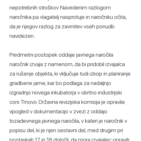
nepotrebnih stroškov. Navedenim razlogom
naročnika pa vlagatelj nasprotuje in naročniku očita,
da je njegov razlog za zavrnitev vseh ponudb
navidezen.
Predmetni postopek oddaje javnega naročila
naročnik izvaja z namenom, da bi pridobil izvajalca
za rušenje objekta, ki vključuje tudi izkop in planiranje
gradbene jame, kar bo podlaga za nadaljnjo
izgradnjo novega inkubatorja v obrtno industrijski
coni Trnovo. Državna revizijska komisija je opravila
vpogled v dokumentacijo v zvezi z oddajo
tozadevnega javnega naročila, v kateri je naročnik v
popisu del, ki je njen sestavni del, med drugim pri
postavkah 17 in 18 določil, da mora izvajalec opraviti