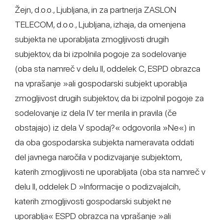
Žejn, d.o.o., Ljubljana, in za partnerja ZASLON
TELECOM, d.o.o., Ljubljana, izhaja, da omenjena
subjekta ne uporabljata zmogljivosti drugih
subjektov, da bi izpolnila pogoje za sodelovanje
(oba sta namreč v delu II, oddelek C, ESPD obrazca
na vprašanje »ali gospodarski subjekt uporablja
zmogljivost drugih subjektov, da bi izpolnil pogoje za
sodelovanje iz dela IV ter merila in pravila (če
obstajajo) iz dela V spodaj?« odgovorila »Ne«) in
da oba gospodarska subjekta nameravata oddati
del javnega naročila v podizvajanje subjektom,
katerih zmogljivosti ne uporabljata (oba sta namreč v
delu II, oddelek D »Informacije o podizvajalcih,
katerih zmogljivosti gospodarski subjekt ne
uporablja« ESPD obrazca na vprašanje »ali