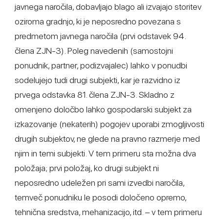
javnega naročila, dobavljajo blago ali izvajajo storitev
oziroma gradnjo, ki je neposredno povezana s
predmetom javnega naročila (prvi odstavek 94.
člena ZJN-3). Poleg navedenih (samostojni
ponudnik, partner, podizvajalec) lahko v ponudbi
sodelujejo tudi drugi subjekti, kar je razvidno iz
prvega odstavka 81. člena ZJN-3. Skladno z
omenjeno določbo lahko gospodarski subjekt za
izkazovanje (nekaterih) pogojev uporabi zmogljivosti
drugih subjektov, ne glede na pravno razmerje med
njim in temi subjekti. V tem primeru sta možna dva
položaja; prvi položaj, ko drugi subjekt ni
neposredno udeležen pri sami izvedbi naročila,
temveč ponudniku le posodi določeno opremo,
tehnična sredstva, mehanizacijo, itd. – v tem primeru