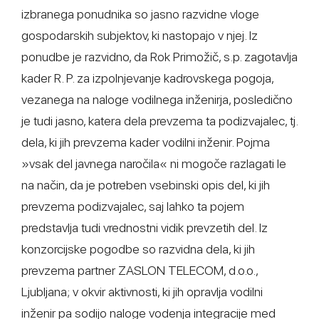
izbranega ponudnika so jasno razvidne vloge
gospodarskih subjektov, ki nastopajo v njej. Iz
ponudbe je razvidno, da Rok Primožič, s.p. zagotavlja
kader R. P. za izpolnjevanje kadrovskega pogoja,
vezanega na naloge vodilnega inženirja, posledično
je tudi jasno, katera dela prevzema ta podizvajalec, tj.
dela, ki jih prevzema kader vodilni inženir. Pojma
»vsak del javnega naročila« ni mogoče razlagati le
na način, da je potreben vsebinski opis del, ki jih
prevzema podizvajalec, saj lahko ta pojem
predstavlja tudi vrednostni vidik prevzetih del. Iz
konzorcijske pogodbe so razvidna dela, ki jih
prevzema partner ZASLON TELECOM, d.o.o.,
Ljubljana; v okvir aktivnosti, ki jih opravlja vodilni
inženir pa sodijo naloge vodenja integracije med