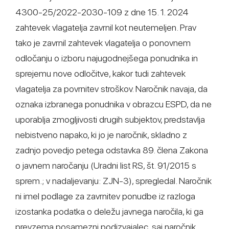
4300-25/2022-2030-109 z dne 15. 1. 2024
zahtevek vlagatelja zavrnil kot neutemeljen. Prav
tako je zavrnil zahtevek vlagatelja o ponovnem
odločanju o izboru najugodnejšega ponudnika in
sprejemu nove odločitve, kakor tudi zahtevek
vlagatelja za povrnitev stroškov. Naročnik navaja, da
oznaka izbranega ponudnika v obrazcu ESPD, da ne
uporablja zmogljivosti drugih subjektov, predstavlja
nebistveno napako, ki jo je naročnik, skladno z
zadnjo povedjo petega odstavka 89. člena Zakona
o javnem naročanju (Uradni list RS, št. 91/2015 s
sprem.; v nadaljevanju: ZJN-3), spregledal. Naročnik
ni imel podlage za zavrnitev ponudbe iz razloga
izostanka podatka o deležu javnega naročila, ki ga
prevzema posamezni podizvajalec, saj naročnik