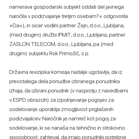
namerava gospodarski subjekt oddati del javnega
naročila v podizvajanje tretjim osebam?« odgovorila
»Da«), in sicer vodilni partner Žejn, d.o.o., Ljubljana,
(med drugim) družbi IPMIT, d.o.o., Ljubljana, partner
ZASLON TELECOM, d.o.o., Ljubljana, pa (med
drugim) subjektu Rok Primožič, s.p.
Državna revizijska komisija nadalje ugotavlja, da iz
preostalega dela ponudbe izbranega ponudnika
izhaja, da izbrani ponudnik (v nasprotju z navedbami
v ESPD obrazcih) za izpolnjevanje pogojev za
sodelovanje uporablja zmogljivost priglašenih
podizvajalcev. Naročnik je namreč kot pogoj za
sodelovanje, ki se nanaša na tehnično in strokovno
sposobnost, zahteval, da imajo ponudniki potrebne