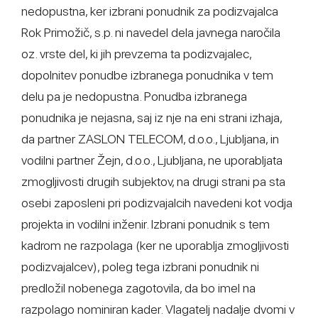
nedopustna, ker izbrani ponudnik za podizvajalca
Rok Primožič, s.p. ni navedel dela javnega naročila
oz. vrste del, ki jih prevzema ta podizvajalec,
dopolnitev ponudbe izbranega ponudnika v tem
delu pa je nedopustna. Ponudba izbranega
ponudnika je nejasna, saj iz nje na eni strani izhaja,
da partner ZASLON TELECOM, d.o.o., Ljubljana, in
vodilni partner Žejn, d.o.o., Ljubljana, ne uporabljata
zmogljivosti drugih subjektov, na drugi strani pa sta
osebi zaposleni pri podizvajalcih navedeni kot vodja
projekta in vodilni inženir. Izbrani ponudnik s tem
kadrom ne razpolaga (ker ne uporablja zmogljivosti
podizvajalcev), poleg tega izbrani ponudnik ni
predložil nobenega zagotovila, da bo imel na
razpolago nominiran kader. Vlagatelj nadalje dvomi v