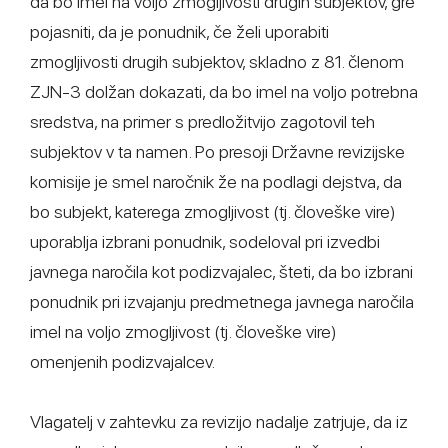
da bo imel na voljo zmogljivosti drugih subjektov, gre
pojasniti, da je ponudnik, če želi uporabiti
zmogljivosti drugih subjektov, skladno z 81. členom
ZJN-3 dolžan dokazati, da bo imel na voljo potrebna
sredstva, na primer s predložitvijo zagotovil teh
subjektov v ta namen. Po presoji Državne revizijske
komisije je smel naročnik že na podlagi dejstva, da
bo subjekt, katerega zmogljivost (tj. človeške vire)
uporablja izbrani ponudnik, sodeloval pri izvedbi
javnega naročila kot podizvajalec, šteti, da bo izbrani
ponudnik pri izvajanju predmetnega javnega naročila
imel na voljo zmogljivost (tj. človeške vire)
omenjenih podizvajalcev.
Vlagatelj v zahtevku za revizijo nadalje zatrjuje, da iz