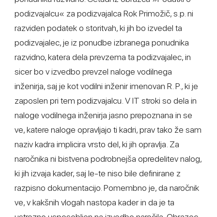
podizvajalcu« za podizvajalca Rok Primožič, s.p. ni
razviden podatek o storitvah, ki jih bo izvedel ta
podizvajalec, je iz ponudbe izbranega ponudnika
razvidno, katera dela prevzema ta podizvajalec, in
sicer bo v izvedbo prevzel naloge vodilnega
inženirja, saj je kot vodilni inženir imenovan R. P., ki je
zaposlen pri tem podizvajalcu. V IT stroki so dela in
naloge vodilnega inženirja jasno prepoznana in se
ve, katere naloge opravljajo ti kadri, prav tako že sam
naziv kadra implicira vrsto del, ki jih opravlja. Za
naročnika ni bistvena podrobnejša opredelitev nalog,
ki jih izvaja kader, saj le-te niso bile definirane z
razpisno dokumentacijo. Pomembno je, da naročnik
ve, v kakšnih vlogah nastopa kader in da je ta
ustrezno usposobljen na izvedbo naročila. Obrazec