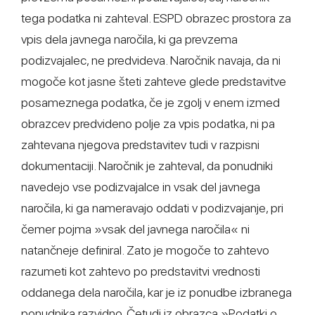
tega podatka ni zahteval. ESPD obrazec prostora za
vpis dela javnega naročila, ki ga prevzema
podizvajalec, ne predvideva. Naročnik navaja, da ni
mogoče kot jasne šteti zahteve glede predstavitve
posameznega podatka, če je zgolj v enem izmed
obrazcev predvideno polje za vpis podatka, ni pa
zahtevana njegova predstavitev tudi v razpisni
dokumentaciji. Naročnik je zahteval, da ponudniki
navedejo vse podizvajalce in vsak del javnega
naročila, ki ga nameravajo oddati v podizvajanje, pri
čemer pojma »vsak del javnega naročila« ni
natančneje definiral. Zato je mogoče to zahtevo
razumeti kot zahtevo po predstavitvi vrednosti
oddanega dela naročila, kar je iz ponudbe izbranega
ponudnika razvidno. Četudi iz obrazca »Podatki o