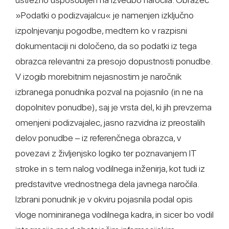
»Podatki o podizvajalcu« je namenjen izključno
izpolnjevanju pogodbe, medtem ko v razpisni
dokumentaciji ni določeno, da so podatki iz tega
obrazca relevantni za presojo dopustnosti ponudbe.
V izogib morebitnim nejasnostim je naročnik
izbranega ponudnika pozval na pojasnilo (in ne na
dopolnitev ponudbe), saj je vrsta del, ki jih prevzema
omenjeni podizvajalec, jasno razvidna iz preostalih
delov ponudbe – iz referenčnega obrazca, v
povezavi z življenjsko logiko ter poznavanjem IT
stroke in s tem nalog vodilnega inženirja, kot tudi iz
predstavitve vrednostnega dela javnega naročila.
Izbrani ponudnik je v okviru pojasnila podal opis
vloge nominiranega vodilnega kadra, in sicer bo vodil