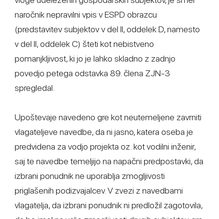
naročnik nepravilni vpis v ESPD obrazcu
(predstavitev subjektov v del II, oddelek D, namesto
v del II, oddelek C) šteti kot nebistveno
pomanjkljivost, ki jo je lahko skladno z zadnjo
povedjo petega odstavka 89. člena ZJN-3
spregledal.
Upoštevaje navedeno gre kot neutemeljene zavrniti
vlagateljeve navedbe, da ni jasno, katera oseba je
predvidena za vodjo projekta oz. kot vodilni inženir,
saj te navedbe temeljijo na napačni predpostavki, da
izbrani ponudnik ne uporablja zmogljivosti
priglašenih podizvajalcev. V zvezi z navedbami
vlagatelja, da izbrani ponudnik ni predložil zagotovila,