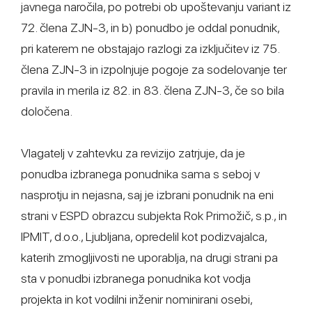
javnega naročila, po potrebi ob upoštevanju variant iz
72. člena ZJN-3, in b) ponudbo je oddal ponudnik,
pri katerem ne obstajajo razlogi za izključitev iz 75.
člena ZJN-3 in izpolnjuje pogoje za sodelovanje ter
pravila in merila iz 82. in 83. člena ZJN-3, če so bila
določena.
Vlagatelj v zahtevku za revizijo zatrjuje, da je
ponudba izbranega ponudnika sama s seboj v
nasprotju in nejasna, saj je izbrani ponudnik na eni
strani v ESPD obrazcu subjekta Rok Primožič, s.p., in
IPMIT, d.o.o., Ljubljana, opredelil kot podizvajalca,
katerih zmogljivosti ne uporablja, na drugi strani pa
sta v ponudbi izbranega ponudnika kot vodja
projekta in kot vodilni inženir nominirani osebi,