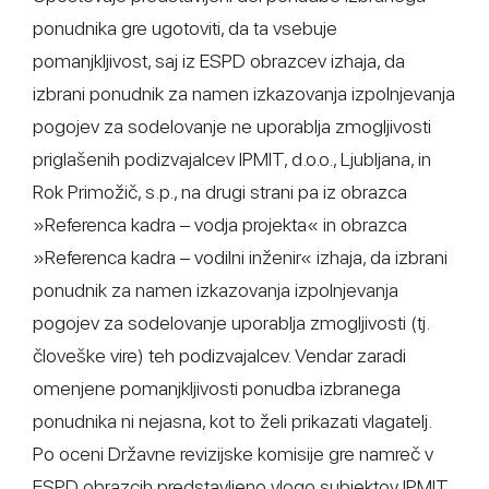
ponudnika gre ugotoviti, da ta vsebuje
pomanjkljivost, saj iz ESPD obrazcev izhaja, da
izbrani ponudnik za namen izkazovanja izpolnjevanja
pogojev za sodelovanje ne uporablja zmogljivosti
priglašenih podizvajalcev IPMIT, d.o.o., Ljubljana, in
Rok Primožič, s.p., na drugi strani pa iz obrazca
»Referenca kadra – vodja projekta« in obrazca
»Referenca kadra – vodilni inženir« izhaja, da izbrani
ponudnik za namen izkazovanja izpolnjevanja
pogojev za sodelovanje uporablja zmogljivosti (tj.
človeške vire) teh podizvajalcev. Vendar zaradi
omenjene pomanjkljivosti ponudba izbranega
ponudnika ni nejasna, kot to želi prikazati vlagatelj.
Po oceni Državne revizijske komisije gre namreč v
ESPD obrazcih predstavljeno vlogo subjektov IPMIT,