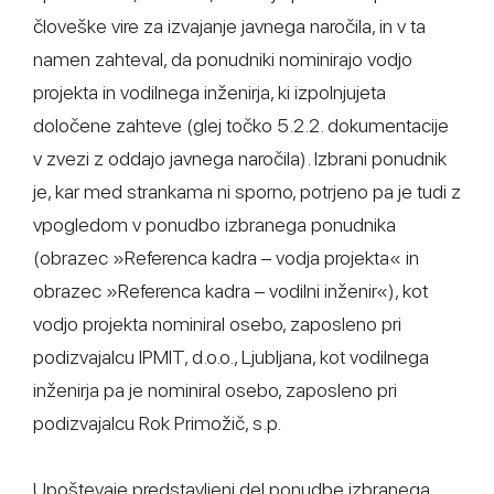
človeške vire za izvajanje javnega naročila, in v ta
namen zahteval, da ponudniki nominirajo vodjo
projekta in vodilnega inženirja, ki izpolnjujeta
določene zahteve (glej točko 5.2.2. dokumentacije
v zvezi z oddajo javnega naročila). Izbrani ponudnik
je, kar med strankama ni sporno, potrjeno pa je tudi z
vpogledom v ponudbo izbranega ponudnika
(obrazec »Referenca kadra – vodja projekta« in
obrazec »Referenca kadra – vodilni inženir«), kot
vodjo projekta nominiral osebo, zaposleno pri
podizvajalcu IPMIT, d.o.o., Ljubljana, kot vodilnega
inženirja pa je nominiral osebo, zaposleno pri
podizvajalcu Rok Primožič, s.p.
Upoštevaje predstavljeni del ponudbe izbranega