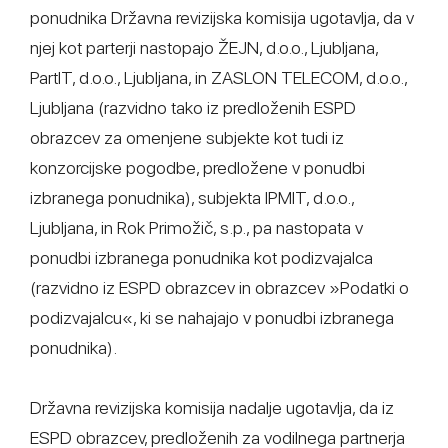
ponudnika Državna revizijska komisija ugotavlja, da v
njej kot parterji nastopajo ŽEJN, d.o.o., Ljubljana,
PartIT, d.o.o., Ljubljana, in ZASLON TELECOM, d.o.o.,
Ljubljana (razvidno tako iz predloženih ESPD
obrazcev za omenjene subjekte kot tudi iz
konzorcijske pogodbe, predložene v ponudbi
izbranega ponudnika), subjekta IPMIT, d.o.o.,
Ljubljana, in Rok Primožič, s.p., pa nastopata v
ponudbi izbranega ponudnika kot podizvajalca
(razvidno iz ESPD obrazcev in obrazcev »Podatki o
podizvajalcu«, ki se nahajajo v ponudbi izbranega
ponudnika).
Državna revizijska komisija nadalje ugotavlja, da iz
ESPD obrazcev, predloženih za vodilnega partnerja