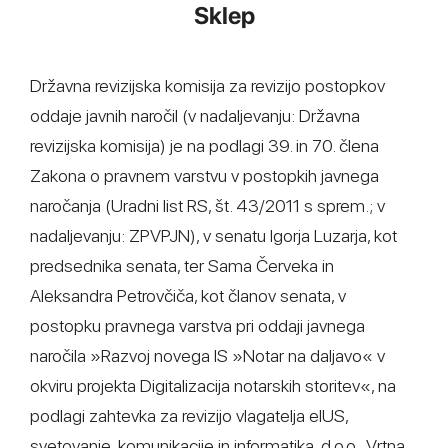
Sklep
Državna revizijska komisija za revizijo postopkov
oddaje javnih naročil (v nadaljevanju: Državna
revizijska komisija) je na podlagi 39. in 70. člena
Zakona o pravnem varstvu v postopkih javnega
naročanja (Uradni list RS, št. 43/2011 s sprem.; v
nadaljevanju: ZPVPJN), v senatu Igorja Luzarja, kot
predsednika senata, ter Sama Červeka in
Aleksandra Petrovčiča, kot članov senata, v
postopku pravnega varstva pri oddaji javnega
naročila »Razvoj novega IS »Notar na daljavo« v
okviru projekta Digitalizacija notarskih storitev«, na
podlagi zahtevka za revizijo vlagatelja eIUS,
svetovanje, komunikacije in informatika, d.o.o., Vrtna