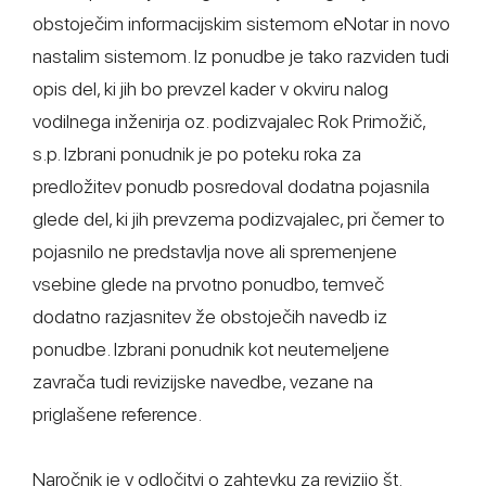
obstoječim informacijskim sistemom eNotar in novo
nastalim sistemom. Iz ponudbe je tako razviden tudi
opis del, ki jih bo prevzel kader v okviru nalog
vodilnega inženirja oz. podizvajalec Rok Primožič,
s.p. Izbrani ponudnik je po poteku roka za
predložitev ponudb posredoval dodatna pojasnila
glede del, ki jih prevzema podizvajalec, pri čemer to
pojasnilo ne predstavlja nove ali spremenjene
vsebine glede na prvotno ponudbo, temveč
dodatno razjasnitev že obstoječih navedb iz
ponudbe. Izbrani ponudnik kot neutemeljene
zavrača tudi revizijske navedbe, vezane na
priglašene reference.
Naročnik je v odločitvi o zahtevku za revizijo št.