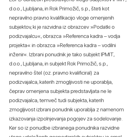
d.o.o., Ljubljana, in Rok Primožič, s.p., šteti kot
nepravilno pravno kvalifikacijo vloge omenjenih
subjektov, ki je razvidna iz obrazcev »Podatki o
podizvajalcu«, obrazca »Referenca kadra – vodja
projekta« in obrazca »Referenca kadra – vodilni
inženir«. Izbrani ponudnik je tako subjekt IPMIT,
d.o.o., Ljubljana, in subjekt Rok Primožič, s.p.,
nepravilno štel (oz. pravno kvalificiral) za
podizvajalca, katerih zmogljivosti ne uporablja,
čeprav omenjena subjekta predstavljata ne le
podizvajalca, temveč tudi subjekta, katerih
zmogljivost izbrani ponudnik uporablja z namenom
izkazovanja izpolnjevanja pogojev za sodelovanje.
Ker so iz ponudbe izbranega ponudnika razvidne
vloge udeleženih gospodarskih subjektov, je smel