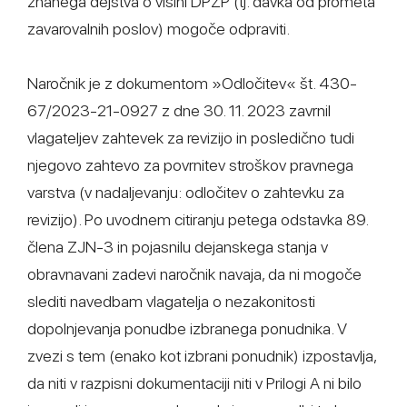
znanega dejstva o višini DPZP (tj. davka od prometa
zavarovalnih poslov) mogoče odpraviti.
Naročnik je z dokumentom »Odločitev« št. 430-
67/2023-21-0927 z dne 30. 11. 2023 zavrnil
vlagateljev zahtevek za revizijo in posledično tudi
njegovo zahtevo za povrnitev stroškov pravnega
varstva (v nadaljevanju: odločitev o zahtevku za
revizijo). Po uvodnem citiranju petega odstavka 89.
člena ZJN-3 in pojasnilu dejanskega stanja v
obravnavani zadevi naročnik navaja, da ni mogoče
slediti navedbam vlagatelja o nezakonitosti
dopolnjevanja ponudbe izbranega ponudnika. V
zvezi s tem (enako kot izbrani ponudnik) izpostavlja,
da niti v razpisni dokumentaciji niti v Prilogi A ni bilo