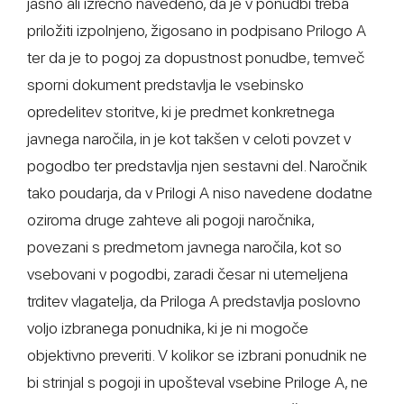
jasno ali izrecno navedeno, da je v ponudbi treba
priložiti izpolnjeno, žigosano in podpisano Prilogo A
ter da je to pogoj za dopustnost ponudbe, temveč
sporni dokument predstavlja le vsebinsko
opredelitev storitve, ki je predmet konkretnega
javnega naročila, in je kot takšen v celoti povzet v
pogodbo ter predstavlja njen sestavni del. Naročnik
tako poudarja, da v Prilogi A niso navedene dodatne
oziroma druge zahteve ali pogoji naročnika,
povezani s predmetom javnega naročila, kot so
vsebovani v pogodbi, zaradi česar ni utemeljena
trditev vlagatelja, da Priloga A predstavlja poslovno
voljo izbranega ponudnika, ki je ni mogoče
objektivno preveriti. V kolikor se izbrani ponudnik ne
bi strinjal s pogoji in upošteval vsebine Priloge A, ne