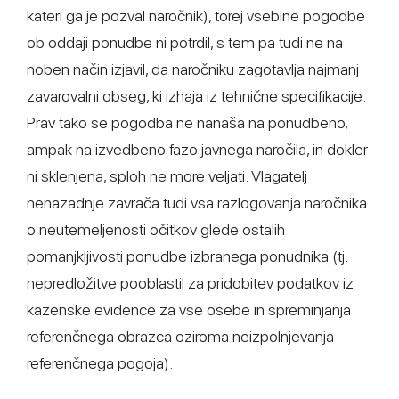
kateri ga je pozval naročnik), torej vsebine pogodbe
ob oddaji ponudbe ni potrdil, s tem pa tudi ne na
noben način izjavil, da naročniku zagotavlja najmanj
zavarovalni obseg, ki izhaja iz tehnične specifikacije.
Prav tako se pogodba ne nanaša na ponudbeno,
ampak na izvedbeno fazo javnega naročila, in dokler
ni sklenjena, sploh ne more veljati. Vlagatelj
nenazadnje zavrača tudi vsa razlogovanja naročnika
o neutemeljenosti očitkov glede ostalih
pomanjkljivosti ponudbe izbranega ponudnika (tj.
nepredložitve pooblastil za pridobitev podatkov iz
kazenske evidence za vse osebe in spreminjanja
referenčnega obrazca oziroma neizpolnjevanja
referenčnega pogoja).