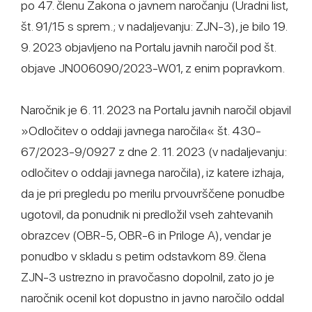
po 47. členu Zakona o javnem naročanju (Uradni list,
št. 91/15 s sprem.; v nadaljevanju: ZJN-3), je bilo 19.
9. 2023 objavljeno na Portalu javnih naročil pod št.
objave JN006090/2023-W01, z enim popravkom.
Naročnik je 6. 11. 2023 na Portalu javnih naročil objavil
»Odločitev o oddaji javnega naročila« št. 430-
67/2023-9/0927 z dne 2. 11. 2023 (v nadaljevanju:
odločitev o oddaji javnega naročila), iz katere izhaja,
da je pri pregledu po merilu prvouvrščene ponudbe
ugotovil, da ponudnik ni predložil vseh zahtevanih
obrazcev (OBR-5, OBR-6 in Priloge A), vendar je
ponudbo v skladu s petim odstavkom 89. člena
ZJN-3 ustrezno in pravočasno dopolnil, zato jo je
naročnik ocenil kot dopustno in javno naročilo oddal