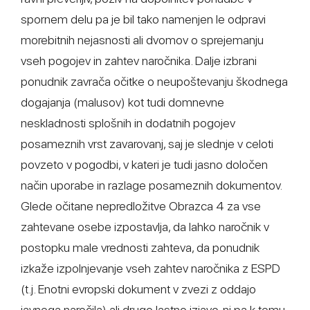
spornem delu pa je bil tako namenjen le odpravi
morebitnih nejasnosti ali dvomov o sprejemanju
vseh pogojev in zahtev naročnika. Dalje izbrani
ponudnik zavrača očitke o neupoštevanju škodnega
dogajanja (malusov) kot tudi domnevne
neskladnosti splošnih in dodatnih pogojev
posameznih vrst zavarovanj, saj je slednje v celoti
povzeto v pogodbi, v kateri je tudi jasno določen
način uporabe in razlage posameznih dokumentov.
Glede očitane nepredložitve Obrazca 4 za vse
zahtevane osebe izpostavlja, da lahko naročnik v
postopku male vrednosti zahteva, da ponudnik
izkaže izpolnjevanje vseh zahtev naročnika z ESPD
(t.j. Enotni evropski dokument v zvezi z oddajo
javnega naročila) ali drugo lastno izjavo, ni pa k temu