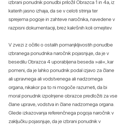
izbrani ponudnik ponudbi priložil Obrazca 1 in 4a, iz
katerih jasno izhaja, da se v celoti strinja ter
sprejema pogoje in zahteve naročnika, navedene v
razpisni dokumentaciji, brez kakršnih koli omejitev.
V zvezi z očitki o ostalih pomanjkljivostih ponudbe
izbranega ponudnika naročnik pojasnjuje, da je v
besedilu Obrazca 4 uporabljena beseda »ali«, kar
pomeni, da je lahko ponudnik podal izjavo za člane
ali upravnega ali vodstvenega ali nadzornega
organa, nikakor pa to ni mogoče razumeti, da bi
moral ponudnik izpolnjene obrazce predložiti za vse
člane uprave, vodstva in člane nadzornega organa.
Glede izkazovanja referenčnega pogoja naročnik v
zaključku pojasnjuje, da je izbrani ponudnik v