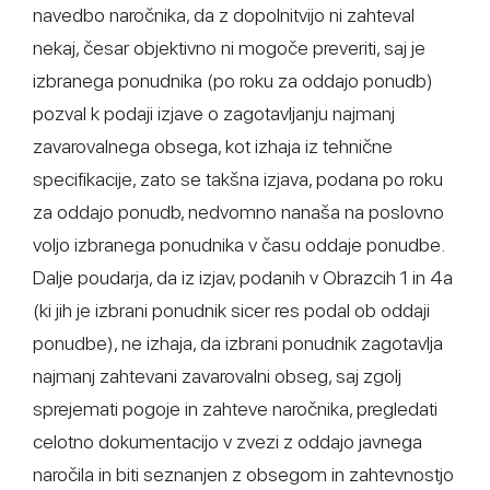
navedbo naročnika, da z dopolnitvijo ni zahteval
nekaj, česar objektivno ni mogoče preveriti, saj je
izbranega ponudnika (po roku za oddajo ponudb)
pozval k podaji izjave o zagotavljanju najmanj
zavarovalnega obsega, kot izhaja iz tehnične
specifikacije, zato se takšna izjava, podana po roku
za oddajo ponudb, nedvomno nanaša na poslovno
voljo izbranega ponudnika v času oddaje ponudbe.
Dalje poudarja, da iz izjav, podanih v Obrazcih 1 in 4a
(ki jih je izbrani ponudnik sicer res podal ob oddaji
ponudbe), ne izhaja, da izbrani ponudnik zagotavlja
najmanj zahtevani zavarovalni obseg, saj zgolj
sprejemati pogoje in zahteve naročnika, pregledati
celotno dokumentacijo v zvezi z oddajo javnega
naročila in biti seznanjen z obsegom in zahtevnostjo