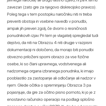
zavezan (zato gre za njegovo diskrecijsko pravico).
Poleg tega v tem postopku naročniku niti ni treba
preveriti obstoja in vsebine navedb v ponudbi,
ampak jih preveri zgolj, če dvomi o resničnosti
ponudnikovih izjav. Pri tem je vlagatelj spregledal tudi
dejstvo, da niti na Obrazcu 4 niti drugje v razpisni
dokumentaciji ni določeno, da morajo biti ponudbi
obvezno priloženi sporni obrazci za vse fizične
osebe, ki so člani upravnega, vodstvenega ali
nadzornega organa izbranega ponudnika, ki imajo
pooblastilo za zastopanje ali odločanje ali nadzor v
njem. Glede očitka o spreminjanju Obrazca 3 pa
pojasnjuje, da gre za očitno pisno pomoto, ki jo je z
enostavno računsko operacijo na podlagi splošno