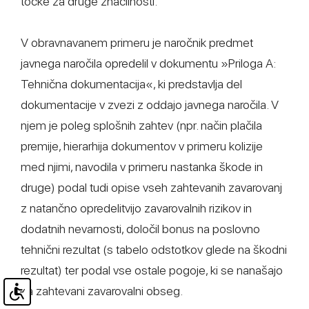
točke za druge značilnosti.
V obravnavanem primeru je naročnik predmet
javnega naročila opredelil v dokumentu »Priloga A:
Tehnična dokumentacija«, ki predstavlja del
dokumentacije v zvezi z oddajo javnega naročila. V
njem je poleg splošnih zahtev (npr. način plačila
premije, hierarhija dokumentov v primeru kolizije
med njimi, navodila v primeru nastanka škode in
druge) podal tudi opise vseh zahtevanih zavarovanj
z natančno opredelitvijo zavarovalnih rizikov in
dodatnih nevarnosti, določil bonus na poslovno
tehnični rezultat (s tabelo odstotkov glede na škodni
rezultat) ter podal vse ostale pogoje, ki se nanašajo
na zahtevani zavarovalni obseg.