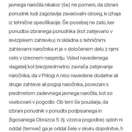
javnega naročila nikakor (še) ne pomeni, da izbrani
ponudnik tudi zagotavlja zavarovalni obseg, ki izhaja
iz tehnične specifikacije. Še posebej ne zato, ker
ponudba izbranega ponudnika (kot zatrjevano v
revizijskem zahtevku) ni skladna s tehničnimi
zahtevami naročnika in je v določenem delu z njimi
celo v izrecnem nasprotju. Vsled navedenega
vlagatelj kot brezpredmetno zavrača zatrjevanje
naročnika, da v Prilogi A niso navedene dodatne ali
druge zahteve ali pogoji naročnika, povezani s
predmetom zadevnega javnega naročila, kot so
vsebovani v pogodbi. Ob tem še poudarja, da
izbrani ponudnik v ponudbi podpisanega in
žigosanega Obrazca 5 (tj. vzorca pogodbe) sploh ni
oddal (temveč ga je oddal šele v okviru dopolnitve, h