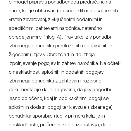
bi mogel pripraviti ponudbenega predračuna na
način, kot je oblikovan (po subjektih in posameznih
vrstah zavarovanj, z vključenimi dodatnimi in
specifičnimi zahtevami naročnika, natančno
opredeljenimi v Prilogi A). Prav tako iz v ponudbi
izbranega ponudnika predloženih (podpisanih in
žigosanih) izjav v Obrazcih 1 in 4a izhaja
izpolnjevanje pogojev in zahtev naročnika. Na očitek
o neskladnosti splošnih in dodatnih pogojev
izbranega ponudnika z zahtevami razpisne
dokumentacije dalje odgovarja, da je v pogodbi
jasno določeno, kdaj in pod kakšnimi pogoji se
splošni in dodatni pogoji ter klavzule (izbranega)
ponudnika uporabijo (tudi v primeru kolizije in
neskladnosti), pri čemer zopet izpostavlja, da je