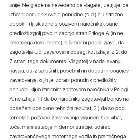
unije. Ne glede na navedeno pa vlagatelj zatrjuje, da
izbrani ponudnik svoje ponudbe (tudi) ni ustrezno
dopolnil (tj. skladno s pozivom naročnika), saj je
predložil zgolj prvo in zadnjo stran Priloge A (in ne
celotnega dokumenta), s čimer ni podal izjave, da
zagotavlja tudi zavarovalni obseg, kot izhaja iz 2. do
7. strani tega dokumenta. Vlagatelj v nadaljevanju
navaja, da iz splošnih, posebnih in dodatnih pogojev
zavarovanja, ki jih je izbrani ponudnik predložil v
ponudbi, kljub izrecnim zahtevam naročnika v Prilogi
A, ne izhaja, 1.) da bo naročniku zagotavljal bonus na
doseženi poslovno tehnični rezultat, 2.) da so pod
temeljno požarno zavarovanje vključeni tudi vihar,
toča, manifestacije in demonstracije, udarec
zavarovančevega motornega vozila in premičnega