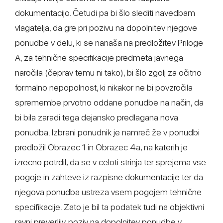
dokumentacijo. Četudi pa bi šlo slediti navedbam
vlagatelja, da gre pri pozivu na dopolnitev njegove
ponudbe v delu, ki se nanaša na predložitev Priloge
A, za tehnične specifikacije predmeta javnega
naročila (čeprav temu ni tako), bi šlo zgolj za očitno
formalno nepopolnost, ki nikakor ne bi povzročila
spremembe prvotno oddane ponudbe na način, da
bi bila zaradi tega dejansko predlagana nova
ponudba. Izbrani ponudnik je namreč že v ponudbi
predložil Obrazec 1 in Obrazec 4a, na katerih je
izrecno potrdil, da se v celoti strinja ter sprejema vse
pogoje in zahteve iz razpisne dokumentacije ter da
njegova ponudba ustreza vsem pogojem tehnične
specifikacije. Zato je bil ta podatek tudi na objektivni
ravni preverljiv, poziv na dopolnitev ponudbe v