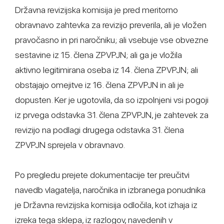
Državna revizijska komisija je pred meritorno
obravnavo zahtevka za revizijo preverila, ali je vložen
pravočasno in pri naročniku; ali vsebuje vse obvezne
sestavine iz 15. člena ZPVPJN; ali ga je vložila
aktivno legitimirana oseba iz 14. člena ZPVPJN; ali
obstajajo omejitve iz 16. člena ZPVPJN in ali je
dopusten. Ker je ugotovila, da so izpolnjeni vsi pogoji
iz prvega odstavka 31. člena ZPVPJN, je zahtevek za
revizijo na podlagi drugega odstavka 31. člena
ZPVPJN sprejela v obravnavo.
Po pregledu prejete dokumentacije ter preučitvi
navedb vlagatelja, naročnika in izbranega ponudnika
je Državna revizijska komisija odločila, kot izhaja iz
izreka tega sklepa, iz razlogov, navedenih v