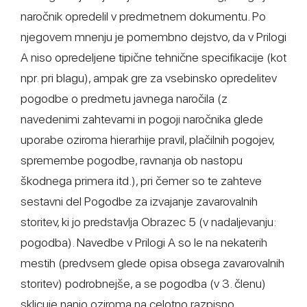
naročnik opredelil v predmetnem dokumentu. Po
njegovem mnenju je pomembno dejstvo, da v Prilogi
A niso opredeljene tipične tehnične specifikacije (kot
npr. pri blagu), ampak gre za vsebinsko opredelitev
pogodbe o predmetu javnega naročila (z
navedenimi zahtevami in pogoji naročnika glede
uporabe oziroma hierarhije pravil, plačilnih pogojev,
spremembe pogodbe, ravnanja ob nastopu
škodnega primera itd.), pri čemer so te zahteve
sestavni del Pogodbe za izvajanje zavarovalnih
storitev, ki jo predstavlja Obrazec 5 (v nadaljevanju:
pogodba). Navedbe v Prilogi A so le na nekaterih
mestih (predvsem glede opisa obsega zavarovalnih
storitev) podrobnejše, a se pogodba (v 3. členu)
sklicuje nanjo oziroma na celotno razpisno