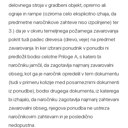
delovnega stroja v gradbeni objekt, opremo ali
ograje in rampe (oziroma celo eksplicitno izhaja, da
predmetne naročnikove zahteve niso izpolnjene) ter
3.) da je v okviru temeljnega požarnega zavarovanja
pokrit tudi padec drevesa (drevo, veje) na predmet
zavarovanja. In ker izbrani ponudnik v ponudbi ni
predložil bodisi celotne Priloge A, s katero bi
naročniku jamčil, da zagotavlja najmanj zavarovalni
obseg, kot ga je naročnik opredelil v tem dokumentu
(tudi v primeru kolizije med posameznimi dokumenti
iz ponudbe), bodisi drugega dokumenta, iz katerega
bi izhajalo, da naročniku zagotavlja najmanj zahtevani
zavarovalni obseg, njegova ponudba ne ustreza
naročnikovim zahtevam in je posledično
nedopustna.