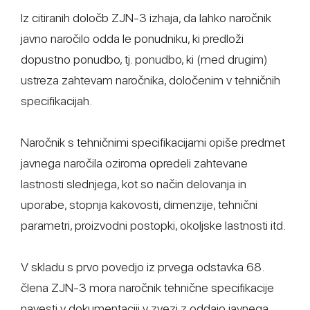
Iz citiranih določb ZJN-3 izhaja, da lahko naročnik
javno naročilo odda le ponudniku, ki predloži
dopustno ponudbo, tj. ponudbo, ki (med drugim)
ustreza zahtevam naročnika, določenim v tehničnih
specifikacijah.
Naročnik s tehničnimi specifikacijami opiše predmet
javnega naročila oziroma opredeli zahtevane
lastnosti slednjega, kot so način delovanja in
uporabe, stopnja kakovosti, dimenzije, tehnični
parametri, proizvodni postopki, okoljske lastnosti itd.
V skladu s prvo povedjo iz prvega odstavka 68.
člena ZJN-3 mora naročnik tehnične specifikacije
navesti v dokumentaciji v zvezi z oddajo javnega