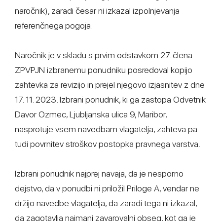
naročnik), zaradi česar ni izkazal izpolnjevanja
referenčnega pogoja.
Naročnik je v skladu s prvim odstavkom 27. člena
ZPVPJN izbranemu ponudniku posredoval kopijo
zahtevka za revizijo in prejel njegovo izjasnitev z dne
17. 11. 2023. Izbrani ponudnik, ki ga zastopa Odvetnik
Davor Ozmec, Ljubljanska ulica 9, Maribor,
nasprotuje vsem navedbam vlagatelja, zahteva pa
tudi povrnitev stroškov postopka pravnega varstva.
Izbrani ponudnik najprej navaja, da je nesporno
dejstvo, da v ponudbi ni priložil Priloge A, vendar ne
držijo navedbe vlagatelja, da zaradi tega ni izkazal,
da zagotavlja najmanj zavarovalni obseg, kot ga je