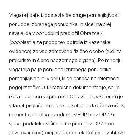
Vlagatelj dalje izpostavlja še druge pomanjkljivosti
ponudbe izbranega ponudnika, in sicer najprej
navaja, da v ponudbi ni predložil Obrazca 4
(pooblastila za pridobitev potrdila iz kazenske
evidence) za vse zahtevane fizične osebe (tudi za
prokuriste in člane nadzornega organa). Po mnenju
vlagatelja pa je ponudba izbranega ponudnika
pomanjkljiva tudi v delu, ki se nanaša na referenčni
pogoj iz točke 3.12 razpisne dokumentacije, saj je
izbrani ponudnik spremenil Obrazec 3, v katerem je
v tabeli priglašenih referenc, kot jo je določil naročnik,
namesto podatka »vrednost v EUR brez DPZP«
vpisal podatek »višina letne premije z DPZP po
zavarovancu« (torej drug podatek, kot ga je zahteval