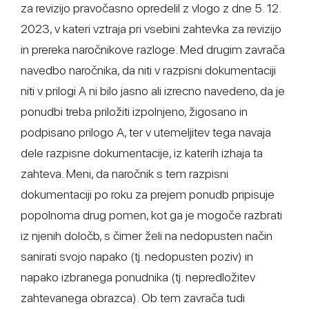
za revizijo pravočasno opredelil z vlogo z dne 5. 12.
2023, v kateri vztraja pri vsebini zahtevka za revizijo
in prereka naročnikove razloge. Med drugim zavrača
navedbo naročnika, da niti v razpisni dokumentaciji
niti v prilogi A ni bilo jasno ali izrecno navedeno, da je
ponudbi treba priložiti izpolnjeno, žigosano in
podpisano prilogo A, ter v utemeljitev tega navaja
dele razpisne dokumentacije, iz katerih izhaja ta
zahteva. Meni, da naročnik s tem razpisni
dokumentaciji po roku za prejem ponudb pripisuje
popolnoma drug pomen, kot ga je mogoče razbrati
iz njenih določb, s čimer želi na nedopusten način
sanirati svojo napako (tj. nedopusten poziv) in
napako izbranega ponudnika (tj. nepredložitev
zahtevanega obrazca). Ob tem zavrača tudi