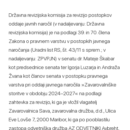
Državna revizijska komisija za revizijo postopkov
oddaje javnih naročil (v nadaljevanju: Državna
revizijska komisija) je na podlagi 39. in 70. člena
Zakona o pravnem varstvu v postopkih javnega
naročanja (Uradni list RS, št. 43/11 s sprem.; v
nadaljevanju: ZPVPJN) v senatu dr. Mateje Škabar
kot predsednice senata ter Igorja Luzarja in Andraža
Žvana kot članov senata v postopku pravnega
varstva pri oddaji javnega naročila »Zavarovalniške
storitve v obdobju 2024–2027« na podlagi
zahtevka za revizijo, ki ga je vložil vlagatelj
Zavarovalnica Sava, zavarovalna družba, d.d., Ulica
Eve Lovše 7, 2000 Maribor, ki ga po pooblastilu
zastopa odvetniška družba AZ ODVETNIKI Avbreht,