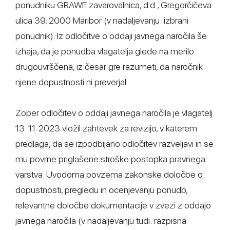
ponudniku GRAWE zavarovalnica, d.d., Gregorčičeva
ulica 39, 2000 Maribor (v nadaljevanju: izbrani
ponudnik). Iz odločitve o oddaji javnega naročila še
izhaja, da je ponudba vlagatelja glede na merilo
drugouvrščena, iz česar gre razumeti, da naročnik
njene dopustnosti ni preverjal.
Zoper odločitev o oddaji javnega naročila je vlagatelj
13. 11. 2023 vložil zahtevek za revizijo, v katerem
predlaga, da se izpodbijano odločitev razveljavi in se
mu povrne priglašene stroške postopka pravnega
varstva. Uvodoma povzema zakonske določbe o
dopustnosti, pregledu in ocenjevanju ponudb,
relevantne določbe dokumentacije v zvezi z oddajo
javnega naročila (v nadaljevanju tudi: razpisna