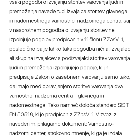
vsaki pogodbi o izvajanju storitev varovanja ljudi in
premoženja navede tudi izvajalca storitev glavnega
in nadomestnega varnostno-nadzornega centra, saj
v nasprotnem pogodba o izvajanju storitev ne
izpolnjuje pogojev predpisanih v 11.členu ZZasV-1,
posledično pa je lahko taka pogodba nična. Izvajalec
ali skupina izvajalcev s podizvajalci storitev varovanja
ljudi in premoženja izpolnjujejo pogoje, ki jih
predpisuje Zakon o zasebnem varovanju samo tako,
da imajo med opravljanjem storitve varovanja dva
varnostno-nadzorna centra - glavnega in
nadomestnega. Tako namreč določa standard SIST
EN 50518, ki je predpisan z ZZasV-1. V zvezi z
navedenim, prilagamo dokument: Varnostno-
nadzorni center, strokovno mnenje, ki ga je izdala