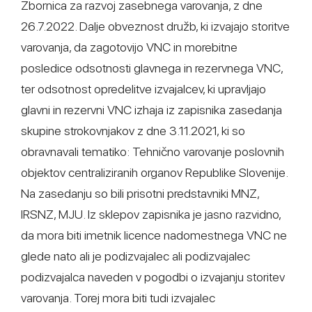
Zbornica za razvoj zasebnega varovanja, z dne
26.7.2022. Dalje obveznost družb, ki izvajajo storitve
varovanja, da zagotovijo VNC in morebitne
posledice odsotnosti glavnega in rezervnega VNC,
ter odsotnost opredelitve izvajalcev, ki upravljajo
glavni in rezervni VNC izhaja iz zapisnika zasedanja
skupine strokovnjakov z dne 3.11.2021, ki so
obravnavali tematiko: Tehnično varovanje poslovnih
objektov centraliziranih organov Republike Slovenije.
Na zasedanju so bili prisotni predstavniki MNZ,
IRSNZ, MJU. Iz sklepov zapisnika je jasno razvidno,
da mora biti imetnik licence nadomestnega VNC ne
glede nato ali je podizvajalec ali podizvajalec
podizvajalca naveden v pogodbi o izvajanju storitev
varovanja. Torej mora biti tudi izvajalec