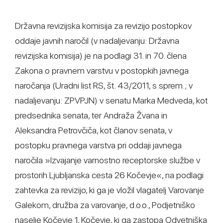
Državna revizijska komisija za revizijo postopkov
oddaje javnih naročil (v nadaljevanju: Državna
revizijska komisija) je na podlagi 31. in 70. člena
Zakona o pravnem varstvu v postopkih javnega
naročanja (Uradni list RS, št. 43/2011, s sprem.; v
nadaljevanju: ZPVPJN) v senatu Marka Medveda, kot
predsednika senata, ter Andraža Žvana in
Aleksandra Petrovčiča, kot članov senata, v
postopku pravnega varstva pri oddaji javnega
naročila »Izvajanje varnostno receptorske službe v
prostorih Ljubljanska cesta 26 Kočevje«, na podlagi
zahtevka za revizijo, ki ga je vložil vlagatelj Varovanje
Galekom, družba za varovanje, d.o.o., Podjetniško
naselje Kočevje 1, Kočevje, ki ga zastopa Odvetniška