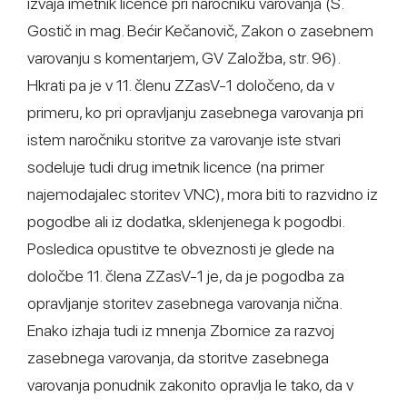
izvaja imetnik licence pri naročniku varovanja (Š.
Gostič in mag. Bećir Kečanovič, Zakon o zasebnem
varovanju s komentarjem, GV Založba, str. 96).
Hkrati pa je v 11. členu ZZasV-1 določeno, da v
primeru, ko pri opravljanju zasebnega varovanja pri
istem naročniku storitve za varovanje iste stvari
sodeluje tudi drug imetnik licence (na primer
najemodajalec storitev VNC), mora biti to razvidno iz
pogodbe ali iz dodatka, sklenjenega k pogodbi.
Posledica opustitve te obveznosti je glede na
določbe 11. člena ZZasV-1 je, da je pogodba za
opravljanje storitev zasebnega varovanja nična.
Enako izhaja tudi iz mnenja Zbornice za razvoj
zasebnega varovanja, da storitve zasebnega
varovanja ponudnik zakonito opravlja le tako, da v