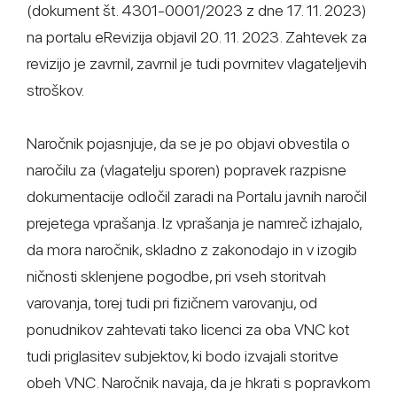
(dokument št. 4301-0001/2023 z dne 17. 11. 2023)
na portalu eRevizija objavil 20. 11. 2023. Zahtevek za
revizijo je zavrnil, zavrnil je tudi povrnitev vlagateljevih
stroškov.
Naročnik pojasnjuje, da se je po objavi obvestila o
naročilu za (vlagatelju sporen) popravek razpisne
dokumentacije odločil zaradi na Portalu javnih naročil
prejetega vprašanja. Iz vprašanja je namreč izhajalo,
da mora naročnik, skladno z zakonodajo in v izogib
ničnosti sklenjene pogodbe, pri vseh storitvah
varovanja, torej tudi pri fizičnem varovanju, od
ponudnikov zahtevati tako licenci za oba VNC kot
tudi priglasitev subjektov, ki bodo izvajali storitve
obeh VNC. Naročnik navaja, da je hkrati s popravkom