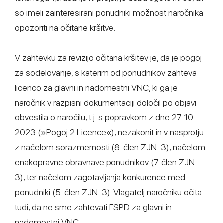
so imeli zainteresirani ponudniki možnost naročnika
opozoriti na očitane kršitve.
V zahtevku za revizijo očitana kršitev je, da je pogoj
za sodelovanje, s katerim od ponudnikov zahteva
licenco za glavni in nadomestni VNC, ki ga je
naročnik v razpisni dokumentaciji določil po objavi
obvestila o naročilu, t.j. s popravkom z dne 27. 10.
2023 (»Pogoj 2 Licence«), nezakonit in v nasprotju
z načelom sorazmernosti (8. člen ZJN-3), načelom
enakopravne obravnave ponudnikov (7. člen ZJN-
3), ter načelom zagotavljanja konkurence med
ponudniki (5. člen ZJN-3). Vlagatelj naročniku očita
tudi, da ne sme zahtevati ESPD za glavni in
nadomestni VNC.