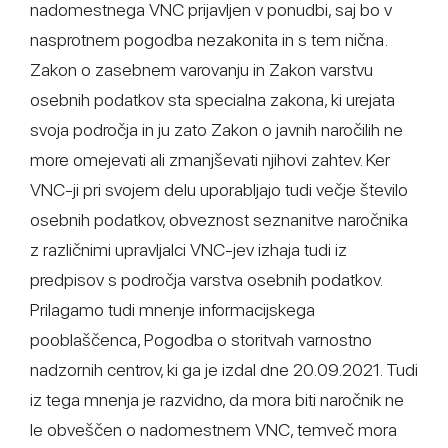
nadomestnega VNC prijavljen v ponudbi, saj bo v
nasprotnem pogodba nezakonita in s tem nična.
Zakon o zasebnem varovanju in Zakon varstvu
osebnih podatkov sta specialna zakona, ki urejata
svoja področja in ju zato Zakon o javnih naročilih ne
more omejevati ali zmanjševati njihovi zahtev. Ker
VNC-ji pri svojem delu uporabljajo tudi večje število
osebnih podatkov, obveznost seznanitve naročnika
z različnimi upravljalci VNC-jev izhaja tudi iz
predpisov s področja varstva osebnih podatkov.
Prilagamo tudi mnenje informacijskega
pooblaščenca, Pogodba o storitvah varnostno
nadzornih centrov, ki ga je izdal dne 20.09.2021. Tudi
iz tega mnenja je razvidno, da mora biti naročnik ne
le obveščen o nadomestnem VNC, temveč mora