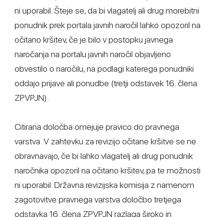
ni uporabil. Šteje se, da bi vlagatelj ali drug morebitni
ponudnik prek portala javnih naročil lahko opozoril na
očitano kršitev, če je bilo v postopku javnega
naročanja na portalu javnih naročil objavljeno
obvestilo o naročilu, na podlagi katerega ponudniki
oddajo prijave ali ponudbe (tretji odstavek 16. člena
ZPVPJN).
Citirana določba omejuje pravico do pravnega
varstva. V zahtevku za revizijo očitane kršitve se ne
obravnavajo, če bi lahko vlagatelj ali drug ponudnik
naročnika opozoril na očitano kršitev, pa te možnosti
ni uporabil. Državna revizijska komisija z namenom
zagotovitve pravnega varstva določbo tretjega
odstavka 16. člena ZPVPJN razlaga široko in