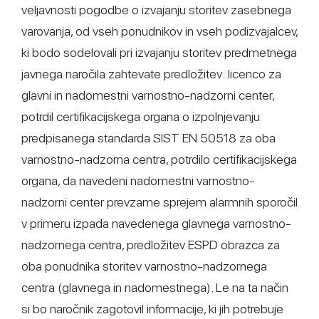
veljavnosti pogodbe o izvajanju storitev zasebnega
varovanja, od vseh ponudnikov in vseh podizvajalcev,
ki bodo sodelovali pri izvajanju storitev predmetnega
javnega naročila zahtevate predložitev: licenco za
glavni in nadomestni varnostno-nadzorni center,
potrdil certifikacijskega organa o izpolnjevanju
predpisanega standarda SIST EN 50518 za oba
varnostno-nadzorna centra, potrdilo certifikacijskega
organa, da navedeni nadomestni varnostno-
nadzorni center prevzame sprejem alarmnih sporočil
v primeru izpada navedenega glavnega varnostno-
nadzornega centra, predložitev ESPD obrazca za
oba ponudnika storitev varnostno-nadzornega
centra (glavnega in nadomestnega). Le na ta način
si bo naročnik zagotovil informacije, ki jih potrebuje