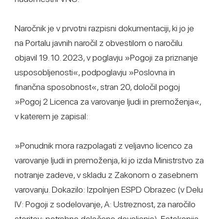
Naročnik je v prvotni razpisni dokumentaciji, ki jo je
na Portalu javnih naročil z obvestilom o naročilu
objavil 19. 10. 2023, v poglavju »Pogoji za priznanje
usposobljenosti«, podpoglavju »Poslovna in
finančna sposobnost«, stran 20, določil pogoj
»Pogoj 2 Licenca za varovanje ljudi in premoženja«,
v katerem je zapisal:
»Ponudnik mora razpolagati z veljavno licenco za
varovanje ljudi in premoženja, ki jo izda Ministrstvo za
notranje zadeve, v skladu z Zakonom o zasebnem
varovanju. Dokazilo: Izpolnjen ESPD Obrazec (v Delu
IV: Pogoji z sodelovanje, A: Ustreznost, za naročilo
storitev: potrebno določeno dovoljenje), Fotokopija