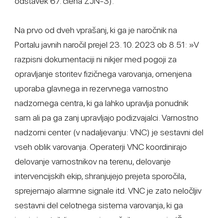
odstavek 67. člena ZJN-3).
Na prvo od dveh vprašanj, ki ga je naročnik na
Portalu javnih naročil prejel 23. 10. 2023 ob 8.51: »V
razpisni dokumentaciji ni nikjer med pogoji za
opravljanje storitev fizičnega varovanja, omenjena
uporaba glavnega in rezervnega varnostno
nadzornega centra, ki ga lahko upravlja ponudnik
sam ali pa ga zanj upravljajo podizvajalci. Varnostno
nadzorni center (v nadaljevanju: VNC) je sestavni del
vseh oblik varovanja. Operaterji VNC koordinirajo
delovanje varnostnikov na terenu, delovanje
intervencijskih ekip, shranjujejo prejeta sporočila,
sprejemajo alarmne signale itd. VNC je zato neločljiv
sestavni del celotnega sistema varovanja, ki ga