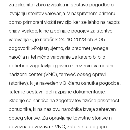
za zakonito izbiro izvajalca in sestavo pogodbe o
izvajanju storitev varovanja. V nasprotnem primeru
bomo primorani vložiti revizijo, ker se lahko na razpis
prijavi vsakdo, ki ne izpolnjuje pogojev za storitve
varovanja.«, je naročnik 24. 10. 2023 ob 8.05
odgovoril: »Pojasnjujemo, da predmet javnega
naročila ni tehnično varovanje za katero bi bilo
potrebno zagotavljati glavni oz. rezervni varnostni
nadzorni center (VNC), temveč obseg opravil
(storitev), ki je naveden v 3. členu osnutka pogodbe,
kateri je sestavni del razpisne dokumentacije.
Slednje se nanaša na zagotovitev fizične prisotnost
ponudnika, ki na naslovu naročnika izvaja zahtevani
obseg storitve. Za opravljanje tovrstne storitve ni
obvezna povezava z VNC, zato se ta pogoj in