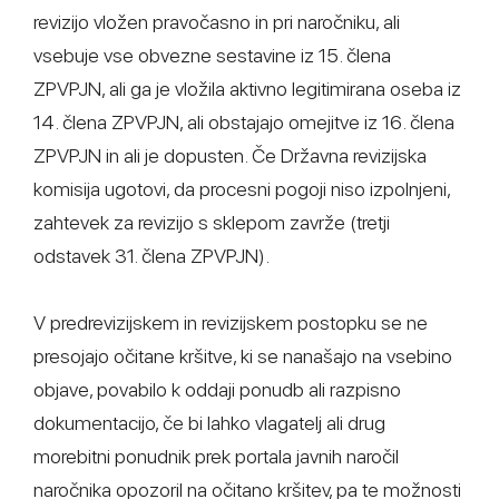
revizijo vložen pravočasno in pri naročniku, ali
vsebuje vse obvezne sestavine iz 15. člena
ZPVPJN, ali ga je vložila aktivno legitimirana oseba iz
14. člena ZPVPJN, ali obstajajo omejitve iz 16. člena
ZPVPJN in ali je dopusten. Če Državna revizijska
komisija ugotovi, da procesni pogoji niso izpolnjeni,
zahtevek za revizijo s sklepom zavrže (tretji
odstavek 31. člena ZPVPJN).
V predrevizijskem in revizijskem postopku se ne
presojajo očitane kršitve, ki se nanašajo na vsebino
objave, povabilo k oddaji ponudb ali razpisno
dokumentacijo, če bi lahko vlagatelj ali drug
morebitni ponudnik prek portala javnih naročil
naročnika opozoril na očitano kršitev, pa te možnosti