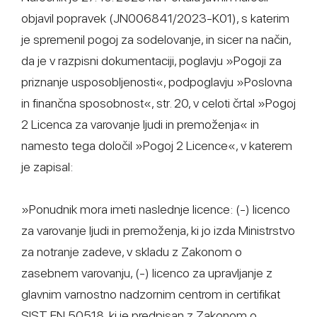
objavil popravek (JN006841/2023-K01), s katerim
je spremenil pogoj za sodelovanje, in sicer na način,
da je v razpisni dokumentaciji, poglavju »Pogoji za
priznanje usposobljenosti«, podpoglavju »Poslovna
in finančna sposobnost«, str. 20, v celoti črtal »Pogoj
2 Licenca za varovanje ljudi in premoženja« in
namesto tega določil »Pogoj 2 Licence«, v katerem
je zapisal:
»Ponudnik mora imeti naslednje licence: (-) licenco
za varovanje ljudi in premoženja, ki jo izda Ministrstvo
za notranje zadeve, v skladu z Zakonom o
zasebnem varovanju, (-) licenco za upravljanje z
glavnim varnostno nadzornim centrom in certifikat
SIST EN 50518, ki je predpisan z Zakonom o