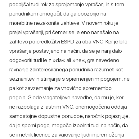
podaljšal tudi rok za sprejemanje vprašanj in s tem
ponudnikom omogočil, da ga opozorijo na
morebitne nezakonite zahteve. V novem roku je
prejel vprašanji, pri čemer se je eno nanašalo na
zahtevo po predložitvi ESPD za oba VNC. Ker je bilo
vprašanje postavljeno na način, da se je nanj dalo
odgovoriti tudi le z »da« ali »ne«, gre navedeno
ravnanje zainteresiranega ponudnika razumeti kot
seznanitev in strinjanje s spremenjenim pogojem, ne
pa kot zavzemanje za vnovično spremembo
pogoja. Glede vlagateljeve navedbe, da mu je, ker
ne razpolaga z lastnim VNC, onemogočena oddaja
samostojne dopustne ponudbe, naročnik pojasnjuje,
da je sporni pogoj mogoče izpolniti tudi na način, da
se imetnik licence za varovanje ljudi in premoženja