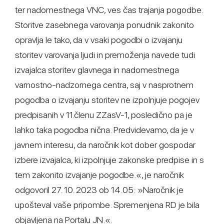
ter nadomestnega VNC, ves čas trajanja pogodbe.
Storitve zasebnega varovanja ponudnik zakonito
opravlja le tako, da v vsaki pogodbi o izvajanju
storitev varovanja ljudi in premoženja navede tudi
izvajalca storitev glavnega in nadomestnega
varnostno-nadzornega centra, saj v nasprotnem
pogodba o izvajanju storitev ne izpolnjuje pogojev
predpisanih v 11.členu ZZasV-1, posledično pa je
lahko taka pogodba nična. Predvidevamo, da je v
javnem interesu, da naročnik kot dober gospodar
izbere izvajalca, ki izpolnjuje zakonske predpise in s
tem zakonito izvajanje pogodbe.«, je naročnik
odgovoril 27. 10. 2023 ob 14.05: »Naročnik je
upošteval vaše pripombe. Spremenjena RD je bila
objavljena na Portalu JN.«.