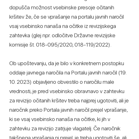
dopušča možnost vsebinske presoje očitanih
kršitev že, če se vprašanje na portalu javnih naročil
vsaj vsebinsko nanaša na očitke iz revizijskega
zahtevka (glej npr. odločitve Državne revizijske
komisije št. 018-095/2020, 018-119/2022).
Ob upoštevanju, da je bilo v konkretnem postopku
oddaje javnega naročila na Portalu javnih naročil (19.
10. 2023) objavljeno obvestilo o naročilu male
vrednosti, je pred vsebinsko obravnavo v zahtevku
za revizijo očitanih kršitev treba najprej ugotoviti, ali je
naročnik preko Portala javnih naročil prejel vprašanje,
ki se vsaj vsebinsko nanaša na očitke, ki jih v
zahtevku za revizijo zatrjuje vlagatelj. Če naročnik
takšnega vprašanja ni prejel, je treba ugotoviti še, ali