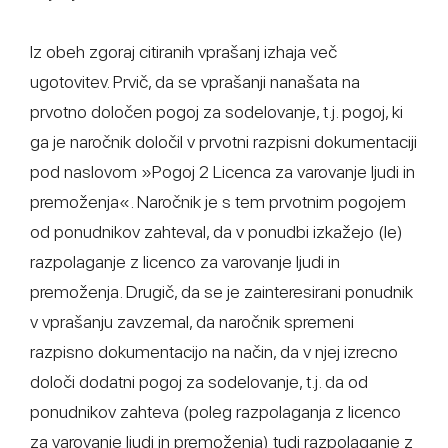
Iz obeh zgoraj citiranih vprašanj izhaja več
ugotovitev. Prvič, da se vprašanji nanašata na
prvotno določen pogoj za sodelovanje, t.j. pogoj, ki
ga je naročnik določil v prvotni razpisni dokumentaciji
pod naslovom »Pogoj 2 Licenca za varovanje ljudi in
premoženja«. Naročnik je s tem prvotnim pogojem
od ponudnikov zahteval, da v ponudbi izkažejo (le)
razpolaganje z licenco za varovanje ljudi in
premoženja. Drugič, da se je zainteresirani ponudnik
v vprašanju zavzemal, da naročnik spremeni
razpisno dokumentacijo na način, da v njej izrecno
določi dodatni pogoj za sodelovanje, t.j. da od
ponudnikov zahteva (poleg razpolaganja z licenco
za varovanje ljudi in premoženja) tudi razpolaganje z