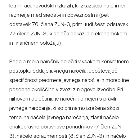
letnih računovodskih izkazih, ki izkazujejo na primer
razmerje med sredstvi in obveznostmi (peti
odstavek 76. člena ZJN-3, prim. tudi šesti odstavek
77. člena ZJN-3, ki določa dokazila o ekonomskem
in finančnem položaju).
Pogoje mora naročnik določiti v vsakem konkretnem
postopku oddaje javnega naročila, upoštevajoč
specifičnost predmeta javnega naročila in morebitne
posebne okoliščine v zvezi z njegovo izvedbo. Pri
njihovem določanju je naročnik omejen s pravili
javnega naročanja, ki so primarno izražena skozi
temeljna načela javnega naročanja, zlasti načelo
enakopravne obravnave ponudnikov (7. člen ZJN-
3), načelo sorazmernosti (8. člen ZJN-3) in načelo