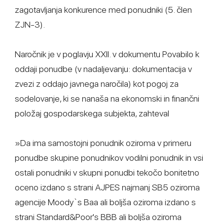
zagotavljanja konkurence med ponudniki (5. člen
ZJN-3).
Naročnik je v poglavju XXII. v dokumentu Povabilo k
oddaji ponudbe (v nadaljevanju: dokumentacija v
zvezi z oddajo javnega naročila) kot pogoj za
sodelovanje, ki se nanaša na ekonomski in finančni
položaj gospodarskega subjekta, zahteval
»Da ima samostojni ponudnik oziroma v primeru
ponudbe skupine ponudnikov vodilni ponudnik in vsi
ostali ponudniki v skupni ponudbi tekočo bonitetno
oceno izdano s strani AJPES najmanj SB5 oziroma
agencije Moody`s Baa ali boljša oziroma izdano s
strani Standard&Poor's BBB ali boljša oziroma