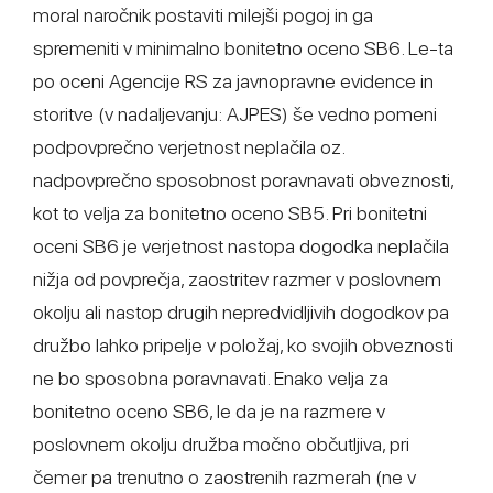
moral naročnik postaviti milejši pogoj in ga
spremeniti v minimalno bonitetno oceno SB6. Le-ta
po oceni Agencije RS za javnopravne evidence in
storitve (v nadaljevanju: AJPES) še vedno pomeni
podpovprečno verjetnost neplačila oz.
nadpovprečno sposobnost poravnavati obveznosti,
kot to velja za bonitetno oceno SB5. Pri bonitetni
oceni SB6 je verjetnost nastopa dogodka neplačila
nižja od povprečja, zaostritev razmer v poslovnem
okolju ali nastop drugih nepredvidljivih dogodkov pa
družbo lahko pripelje v položaj, ko svojih obveznosti
ne bo sposobna poravnavati. Enako velja za
bonitetno oceno SB6, le da je na razmere v
poslovnem okolju družba močno občutljiva, pri
čemer pa trenutno o zaostrenih razmerah (ne v