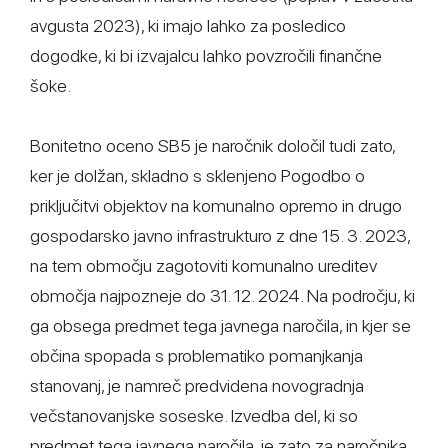
avgusta 2023), ki imajo lahko za posledico
dogodke, ki bi izvajalcu lahko povzročili finančne
šoke.
Bonitetno oceno SB5 je naročnik določil tudi zato,
ker je dolžan, skladno s sklenjeno Pogodbo o
priključitvi objektov na komunalno opremo in drugo
gospodarsko javno infrastrukturo z dne 15. 3. 2023,
na tem območju zagotoviti komunalno ureditev
območja najpozneje do 31. 12. 2024. Na področju, ki
ga obsega predmet tega javnega naročila, in kjer se
občina spopada s problematiko pomanjkanja
stanovanj, je namreč predvidena novogradnja
večstanovanjske soseske. Izvedba del, ki so
predmet tega javnega naročila, je zato za naročnika