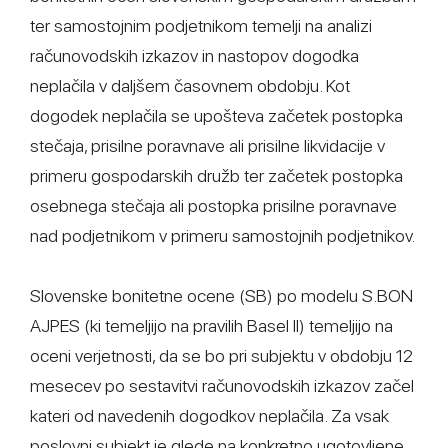
ter samostojnim podjetnikom temelji na analizi
računovodskih izkazov in nastopov dogodka
neplačila v daljšem časovnem obdobju. Kot
dogodek neplačila se upošteva začetek postopka
stečaja, prisilne poravnave ali prisilne likvidacije v
primeru gospodarskih družb ter začetek postopka
osebnega stečaja ali postopka prisilne poravnave
nad podjetnikom v primeru samostojnih podjetnikov.
Slovenske bonitetne ocene (SB) po modelu S.BON
AJPES (ki temeljijo na pravilih Basel II) temeljijo na
oceni verjetnosti, da se bo pri subjektu v obdobju 12
mesecev po sestavitvi računovodskih izkazov začel
kateri od navedenih dogodkov neplačila. Za vsak
poslovni subjekt je glede na konkretno ugotovljene