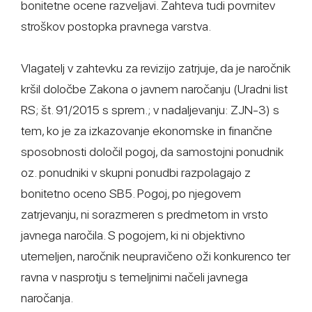
bonitetne ocene razveljavi. Zahteva tudi povrnitev
stroškov postopka pravnega varstva.
Vlagatelj v zahtevku za revizijo zatrjuje, da je naročnik
kršil določbe Zakona o javnem naročanju (Uradni list
RS; št. 91/2015 s sprem.; v nadaljevanju: ZJN-3) s
tem, ko je za izkazovanje ekonomske in finančne
sposobnosti določil pogoj, da samostojni ponudnik
oz. ponudniki v skupni ponudbi razpolagajo z
bonitetno oceno SB5. Pogoj, po njegovem
zatrjevanju, ni sorazmeren s predmetom in vrsto
javnega naročila. S pogojem, ki ni objektivno
utemeljen, naročnik neupravičeno oži konkurenco ter
ravna v nasprotju s temeljnimi načeli javnega
naročanja.