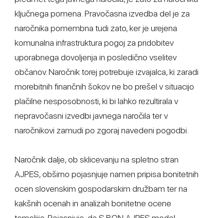
ključnega pomena. Pravočasna izvedba del je za
naročnika pomembna tudi zato, ker je urejena
komunalna infrastruktura pogoj za pridobitev
uporabnega dovoljenja in posledično vselitev
občanov. Naročnik torej potrebuje izvajalca, ki zaradi
morebitnih finančnih šokov ne bo prešel v situacijo
plačilne nesposobnosti, ki bi lahko rezultirala v
nepravočasni izvedbi javnega naročila ter v
naročnikovi zamudi po zgoraj navedeni pogodbi.
Naročnik dalje, ob sklicevanju na spletno stran
AJPES, obširno pojasnjuje namen pripisa bonitetnih
ocen slovenskim gospodarskim družbam ter na
kakšnih ocenah in analizah bonitetne ocene
temeljijo. Pojasnjuje, da S.BON AJPES model