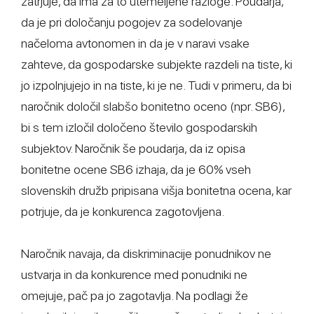
zatrjuje, da ima za to utemeljene razloge. Poudarja,
da je pri določanju pogojev za sodelovanje
načeloma avtonomen in da je v naravi vsake
zahteve, da gospodarske subjekte razdeli na tiste, ki
jo izpolnjujejo in na tiste, ki je ne. Tudi v primeru, da bi
naročnik določil slabšo bonitetno oceno (npr. SB6),
bi s tem izločil določeno število gospodarskih
subjektov. Naročnik še poudarja, da iz opisa
bonitetne ocene SB6 izhaja, da je 60% vseh
slovenskih družb pripisana višja bonitetna ocena, kar
potrjuje, da je konkurenca zagotovljena.
Naročnik navaja, da diskriminacije ponudnikov ne
ustvarja in da konkurence med ponudniki ne
omejuje, pač pa jo zagotavlja. Na podlagi že