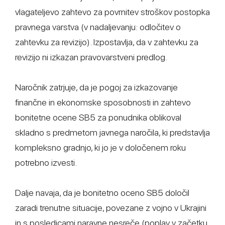
vlagateljevo zahtevo za povrnitev stroškov postopka
pravnega varstva (v nadaljevanju: odločitev o
zahtevku za revizijo). Izpostavlja, da v zahtevku za
revizijo ni izkazan pravovarstveni predlog.
Naročnik zatrjuje, da je pogoj za izkazovanje
finančne in ekonomske sposobnosti in zahtevo
bonitetne ocene SB5 za ponudnika oblikoval
skladno s predmetom javnega naročila, ki predstavlja
kompleksno gradnjo, ki jo je v določenem roku
potrebno izvesti.
Dalje navaja, da je bonitetno oceno SB5 določil
zaradi trenutne situacije, povezane z vojno v Ukrajini
in s posledicami naravne nesreče (poplav v začetku