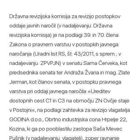
Državna revizijska komisija za revizijo postopkov
oddaje javnih naročil (v nadaljevanju: Državna
revizijska komisija) je na podlagi 39. in 70. člena
Zakona o pravnem varstvu v postopkih javnega
naročanja (Uradni list RS, št. 43/2011, s sprem.; v
nadaljevanju: ZPVPJN) v senatu Sama Červeka, kot
predsednika senata ter Andraža Žvana in mag. Zlate
Jerman, kot članov senata, v postopku pravnega
varstva pri oddaji javnega naročila »Ureditev
dostopnih cest C1 in C3 na območju ZN Ovčje staje
v Postojni«, na podlagi zahtevka za revizijo vlagatelja
GODINA d.o.o., Obrtno industrijska cona Hrpelje 22,
Kozina, ki ga po pooblastilu zastopa Saša Mevec
Pušnik (v nadaljevanju: vlagatelj), zoper ravnanje