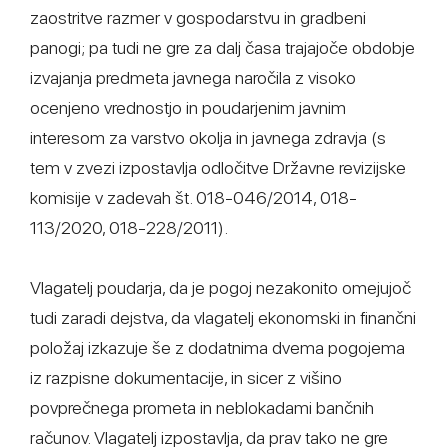
zaostritve razmer v gospodarstvu in gradbeni
panogi; pa tudi ne gre za dalj časa trajajoče obdobje
izvajanja predmeta javnega naročila z visoko
ocenjeno vrednostjo in poudarjenim javnim
interesom za varstvo okolja in javnega zdravja (s
tem v zvezi izpostavlja odločitve Državne revizijske
komisije v zadevah št. 018-046/2014, 018-
113/2020, 018-228/2011).
Vlagatelj poudarja, da je pogoj nezakonito omejujoč
tudi zaradi dejstva, da vlagatelj ekonomski in finančni
položaj izkazuje še z dodatnima dvema pogojema
iz razpisne dokumentacije, in sicer z višino
povprečnega prometa in neblokadami bančnih
računov. Vlagatelj izpostavlja, da prav tako ne gre