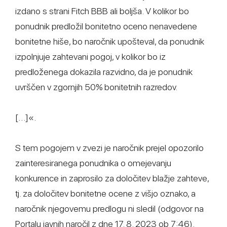
izdano s strani Fitch BBB ali boljša. V kolikor bo
ponudnik predložil bonitetno oceno nenavedene
bonitetne hiše, bo naročnik upošteval, da ponudnik
izpolnjuje zahtevani pogoj, v kolikor bo iz
predloženega dokazila razvidno, da je ponudnik
uvrščen v zgornjih 50% bonitetnih razredov.
[…]«.
S tem pogojem v zvezi je naročnik prejel opozorilo
zainteresiranega ponudnika o omejevanju
konkurence in zaprosilo za določitev blažje zahteve,
tj. za določitev bonitetne ocene z višjo oznako, a
naročnik njegovemu predlogu ni sledil (odgovor na
Portalu javnih naročil z dne 17. 8. 2023 ob 7:46).