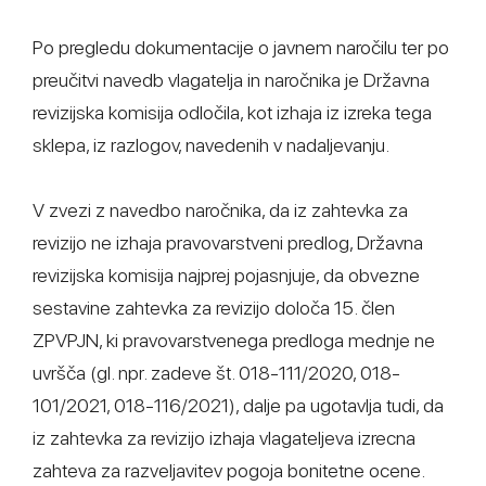
Po pregledu dokumentacije o javnem naročilu ter po
preučitvi navedb vlagatelja in naročnika je Državna
revizijska komisija odločila, kot izhaja iz izreka tega
sklepa, iz razlogov, navedenih v nadaljevanju.
V zvezi z navedbo naročnika, da iz zahtevka za
revizijo ne izhaja pravovarstveni predlog, Državna
revizijska komisija najprej pojasnjuje, da obvezne
sestavine zahtevka za revizijo določa 15. člen
ZPVPJN, ki pravovarstvenega predloga mednje ne
uvršča (gl. npr. zadeve št. 018-111/2020, 018-
101/2021, 018-116/2021), dalje pa ugotavlja tudi, da
iz zahtevka za revizijo izhaja vlagateljeva izrecna
zahteva za razveljavitev pogoja bonitetne ocene.