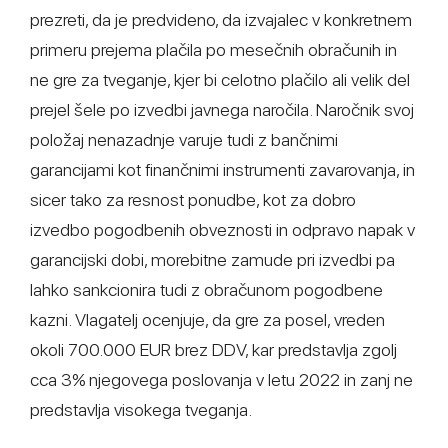
prezreti, da je predvideno, da izvajalec v konkretnem
primeru prejema plačila po mesečnih obračunih in
ne gre za tveganje, kjer bi celotno plačilo ali velik del
prejel šele po izvedbi javnega naročila. Naročnik svoj
položaj nenazadnje varuje tudi z bančnimi
garancijami kot finančnimi instrumenti zavarovanja, in
sicer tako za resnost ponudbe, kot za dobro
izvedbo pogodbenih obveznosti in odpravo napak v
garancijski dobi, morebitne zamude pri izvedbi pa
lahko sankcionira tudi z obračunom pogodbene
kazni. Vlagatelj ocenjuje, da gre za posel, vreden
okoli 700.000 EUR brez DDV, kar predstavlja zgolj
cca 3% njegovega poslovanja v letu 2022 in zanj ne
predstavlja visokega tveganja.