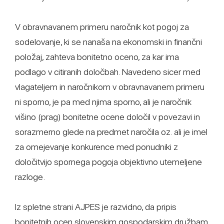
V obravnavanem primeru naročnik kot pogoj za
sodelovanje, ki se nanaša na ekonomski in finančni
položaj, zahteva bonitetno oceno, za kar ima
podlago v citiranih določbah. Navedeno sicer med
vlagateljem in naročnikom v obravnavanem primeru
ni sporno, je pa med njima sporno, ali je naročnik
višino (prag) bonitetne ocene določil v povezavi in
sorazmerno glede na predmet naročila oz. ali je imel
za omejevanje konkurence med ponudniki z
določitvijo spornega pogoja objektivno utemeljene
razloge.
Iz spletne strani AJPES je razvidno, da pripis
bonitetnih ocen slovenskim gospodarskim družbam