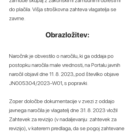
zamude skupaj z zakonskimi zamudnimi obrestmi
do plačila. Višja stroškovna zahteva vlagatelja se
zavrne.
Obrazložitev:
Naročnik je obvestilo o naročilu, ki ga oddaja po
postopku naročila male vrednosti, na Portalu javnih
naročil objavil dne 11. 8. 2023, pod številko objave
JN005304/2023-W01, s popravki.
Zoper določbe dokumentacije v zvezi z oddajo
javnega naročila je vlagatelj dne 31. 8. 2023 vložil
Zahtevek za revizijo (v nadaljevanju: zahtevek za
revizijo), v katerem predlaga, da se pogoj zahtevane