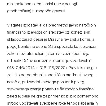
makroekonomskem smislu, ne v panogi
gradbeništva) ni mogoče govoriti.
Vlagatelj izpostavlja, da predmetno javno naročilo ni
financirano iz evropskih sredstev oz. kohezijskih
skladov, zaradi česar je Državna revizijska komisija
pogoj bonitetne ocene SB5 spoznala kot upravičen,
zakonit oz. utemeljen (s tem v zvezi izpostavlja
odločitvi Državne revizijske komisije v zadevah št.
018-046/2014 in 018-113/2020). Prav tako ne gre
za tako pomemben in specifičen predmet javnega
naročila, pri izvedbi katerega ponudnik poleg
strokovnega znanja potrebuje še močno finančno
zaledje; dalje ne gre za primer, ko bi bilo pomembno
strogo upoštevati izvedbene roke ter poslabšanja in