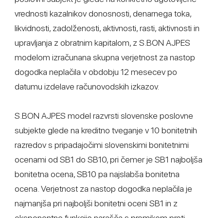
vrednosti kazalnikov donosnosti, denarnega toka,
likvidnosti, zadolženosti, aktivnosti, rasti, aktivnosti in
upravljanja z obratnim kapitalom, z S.BON AJPES
modelom izračunana skupna verjetnost za nastop
dogodka neplačila v obdobju 12 mesecev po
datumu izdelave računovodskih izkazov.
S.BON AJPES model razvrsti slovenske poslovne
subjekte glede na kreditno tveganje v 10 bonitetnih
razredov s pripadajočimi slovenskimi bonitetnimi
ocenami od SB1 do SB10, pri čemer je SB1 najboljša
bonitetna ocena, SB10 pa najslabša bonitetna
ocena. Verjetnost za nastop dogodka neplačila je
najmanjša pri najboljši bonitetni oceni SB1 in z
eksponentno funkcijo narašča s premikom proti