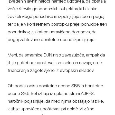
izvedenih javnih naročil namreč ugotavlja, da obstaja
večje število gospodarskih subjektov, ki bi lahko
zavzeli vlogo ponudnika in izpolnjujejo sporni pogoj
ter da je v konkretnem postopku prejel ponudbe treh
ponudnikov, za katere upravičeno domneva, da
pogoj zahtevane bonitetne ocene izpolnjujejo.
Meni, da smernice DJN niso zavezujoče, ampak da
jih je potrebno upoštevati smiselno in navaja, da je
financiranje zagotovljeno iz evropskih skladov.
Ob podaji opisa bonitetne ocene SB5 in bonitetne
ocene SB6, kot izhaja iz spletne strani AJPES,
naročnik pojasnjuje, da med njima obstajajo razlike,
ki jih je upravičen upoštevati pri določitvi višine