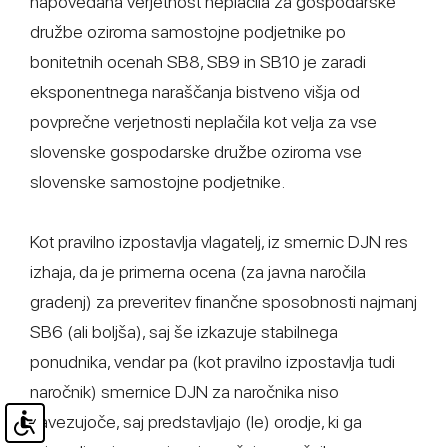
napovedana verjetnost neplačila za gospodarske
družbe oziroma samostojne podjetnike po
bonitetnih ocenah SB8, SB9 in SB10 je zaradi
eksponentnega naraščanja bistveno višja od
povprečne verjetnosti neplačila kot velja za vse
slovenske gospodarske družbe oziroma vse
slovenske samostojne podjetnike.
Kot pravilno izpostavlja vlagatelj, iz smernic DJN res
izhaja, da je primerna ocena (za javna naročila
gradenj) za preveritev finančne sposobnosti najmanj
SB6 (ali boljša), saj še izkazuje stabilnega
ponudnika, vendar pa (kot pravilno izpostavlja tudi
naročnik) smernice DJN za naročnika niso
zavezujoče, saj predstavljajo (le) orodje, ki ga