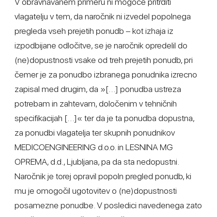
V obravnavanem primeru ni mogoče pritrditi
vlagatelju v tem, da naročnik ni izvedel popolnega
pregleda vseh prejetih ponudb – kot izhaja iz
izpodbijane odločitve, se je naročnik opredelil do
(ne)dopustnosti vsake od treh prejetih ponudb, pri
čemer je za ponudbo izbranega ponudnika izrecno
zapisal med drugim, da »[…] ponudba ustreza
potrebam in zahtevam, določenim v tehničnih
specifikacijah […]« ter da je ta ponudba dopustna,
za ponudbi vlagatelja ter skupnih ponudnikov
MEDICOENGINEERING d.o.o. in LESNINA MG
OPREMA, d.d., Ljubljana, pa da sta nedopustni.
Naročnik je torej opravil popoln pregled ponudb, ki
mu je omogočil ugotovitev o (ne)dopustnosti
posamezne ponudbe. V posledici navedenega zato