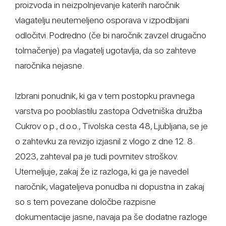
proizvoda in neizpolnjevanje katerih naročnik
vlagatelju neutemeljeno osporava v izpodbijani
odločitvi. Podredno (če bi naročnik zavzel drugačno
tolmačenje) pa vlagatelj ugotavlja, da so zahteve
naročnika nejasne.
Izbrani ponudnik, ki ga v tem postopku pravnega
varstva po pooblastilu zastopa Odvetniška družba
Cukrov o.p., d.o.o., Tivolska cesta 48, Ljubljana, se je
o zahtevku za revizijo izjasnil z vlogo z dne 12. 8.
2023, zahteval pa je tudi povrnitev stroškov.
Utemeljuje, zakaj že iz razloga, ki ga je navedel
naročnik, vlagateljeva ponudba ni dopustna in zakaj
so s tem povezane določbe razpisne
dokumentacije jasne, navaja pa še dodatne razloge