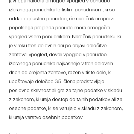
javnega naročila omogoči vpogled v ponudbo
izbranega ponudnika le tistim ponudnikom, ki so
oddali dopustno ponudbo; če naročnik ni opravil
popolnega pregleda ponudb, mora omogočiti
vpogled vsem ponudnikom. Naročnik ponudniku, ki
je v roku treh delovnih dni po objavi odločitve
zahteval vpogled, dovoli vpogled v ponudbo
izbranega ponudnika najkasneje v treh delovnih
dneh od prejema zahteve, razen v tiste dele, ki
upoštevaje določbe 35. člena predstavljajo
poslovno skrivnost ali gre za tajne podatke v skladu
z zakonom, ki ureja dostop do tajnih podatkov ali za
osebne podatke, ki se varujejo v skladu z zakonom,
ki ureja varstvo osebnih podatkov.