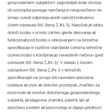
gospodarskim subjektom zagotavljati enak dostop
do postopka javnega naročanja in neupravičeno ne
smejo ovirati odpiranja javnih naročil konkurenci
(četrti odstavek 68. člena ZJN-3). Naročnik jih lahko
določi bodisi v smislu zahtev glede delovanja ali
funkcionalnosti bodisi s sklicevanjem na tehnične
specifikacije in različne standarde oziroma tehnične
ocene bodisi s kombinacijo navedenih načinov (peti
odstavek 68. člena ZJN-3). V skladu s šestim
odstavkom 68. člena ZJN-3 v tehničnih
specifikacijah ne smejo biti navedeni določena
izdelava ali izvor ali določen postopek, značilen za
proizvode ali storitve določenega gospodarskega
subjekta, ali blagovne znamke, patenti, tipi ali
določeno poreklo ali proizvodnja, ki dajejo prednost