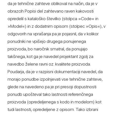
da je tehnične zahteve oblikoval na način, da je v
obrazcih Popisi del zahtevano raven kakovosti
opredelil s kataloško številko (stolpca »Code« in
»Model«) in z dodatnim opisom (stolpec »Opis«), v
odgovorih na vprašanja pa je pojasnil, da v kolikor
ponudniki ne vpišejo drugega ponujenega
proizvoda, bo naročnik smatral, da ponujajo
takšnega, kot ga je navedel projektant zgolj za
navedbo želene ravni oz. kvalitete proizvoda.
Poudarja, da je v razpisni dokumentaciji navedel, da
morajo ponudbe izpolnjevati vse tehnične zahteve,
glede na navedeno pa je pri presoji dopustnosti
ponudb upošteval tako lastnosti referenčnega
proizvoda (opredeljenega s kodo in modelom) kot
tudi lastnosti, opredeljene z opisom. Tako izbrani