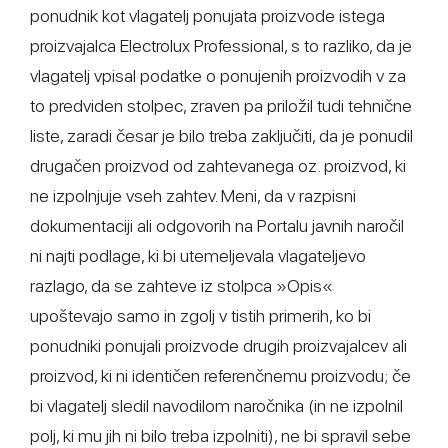
ponudnik kot vlagatelj ponujata proizvode istega
proizvajalca Electrolux Professional, s to razliko, da je
vlagatelj vpisal podatke o ponujenih proizvodih v za
to predviden stolpec, zraven pa priložil tudi tehnične
liste, zaradi česar je bilo treba zaključiti, da je ponudil
drugačen proizvod od zahtevanega oz. proizvod, ki
ne izpolnjuje vseh zahtev. Meni, da v razpisni
dokumentaciji ali odgovorih na Portalu javnih naročil
ni najti podlage, ki bi utemeljevala vlagateljevo
razlago, da se zahteve iz stolpca »Opis«
upoštevajo samo in zgolj v tistih primerih, ko bi
ponudniki ponujali proizvode drugih proizvajalcev ali
proizvod, ki ni identičen referenčnemu proizvodu; če
bi vlagatelj sledil navodilom naročnika (in ne izpolnil
polj, ki mu jih ni bilo treba izpolniti), ne bi spravil sebe