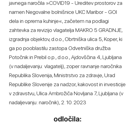
javnega naročila »COVID19 - Ureditev prostorov za
namen Negovalne bolnišnice UKC Maribor - GOI
dela in oprema kuhinje«, začetem na podlagi
zahtevka za revizijo vlagatelja MAKRO 5 GRADNJE,
izgradnja objektov, d.o.o., Obrtniška ulica 5, Koper, ki
ga po pooblastilu zastopa Odvetniška družba
Potočnik in Prebil o.p., d.o.o., Ajdovščina 4, Ljubljana
(v nadaljevanju: vlagatelj), zoper ravnanje naročnika
Republika Slovenija, Ministrstvo za zdravje, Urad
Republike Slovenije za nadzor, kakovost in investicije
v zdravstvu, Ulica Ambrožiča Novljana 7, Ljubljana (v
nadaljevanju: naročnik), 2. 10. 2023
odločila: