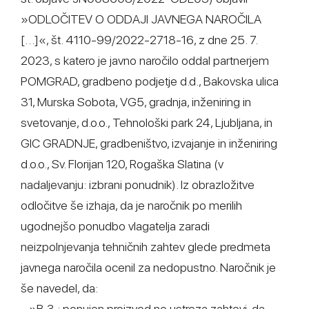
»ODLOČITEV O ODDAJI JAVNEGA NAROČILA
[…]«, št. 4110-99/2022-2718-16, z dne 25. 7.
2023, s katero je javno naročilo oddal partnerjem
POMGRAD, gradbeno podjetje d.d., Bakovska ulica
31, Murska Sobota, VG5, gradnja, inženiring in
svetovanje, d.o.o., Tehnološki park 24, Ljubljana, in
GIC GRADNJE, gradbeništvo, izvajanje in inženiring
d.o.o., Sv. Florijan 120, Rogaška Slatina (v
nadaljevanju: izbrani ponudnik). Iz obrazložitve
odločitve še izhaja, da je naročnik po merilih
ugodnejšo ponudbo vlagatelja zaradi
neizpolnjevanja tehničnih zahtev glede predmeta
javnega naročila ocenil za nedopustno. Naročnik je
še navedel, da:
- »B.3.: ponujen proizvod ne ustreza zahtevi, da