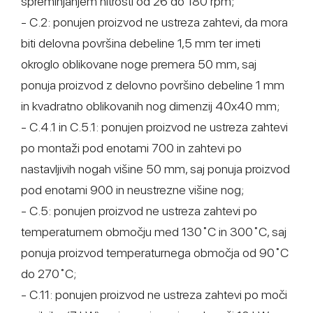
spreminjanjem hitrosti od 26 do 180 rpm;
- C.2: ponujen proizvod ne ustreza zahtevi, da mora
biti delovna površina debeline 1,5 mm ter imeti
okroglo oblikovane noge premera 50 mm, saj
ponuja proizvod z delovno površino debeline 1 mm
in kvadratno oblikovanih nog dimenzij 40x40 mm;
- C.4.1 in C.5.1: ponujen proizvod ne ustreza zahtevi
po montaži pod enotami 700 in zahtevi po
nastavljivih nogah višine 50 mm, saj ponuja proizvod
pod enotami 900 in neustrezne višine nog;
- C.5: ponujen proizvod ne ustreza zahtevi po
temperaturnem območju med 130˚C in 300˚C, saj
ponuja proizvod temperaturnega območja od 90˚C
do 270˚C;
- C.11: ponujen proizvod ne ustreza zahtevi po moči