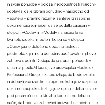
in svoje ponudbe v položaj nedopustnosti. Naročnik
ugotavlja, da je izbrani ponudnik – nasprotno od
vlagatelja – pravilno razumel zahteve iz razpisne
dokumentacije, in sicer, da se podatki zapisani v
stolpcih »Code« in »Model« nanašajo le na
kvaliteto izdelka, medtem ko pa so v stolpcu
»Opis« jasno določene dodatne lastnosti
predmeta, ki jih mora ponudnik upoštevati in njihove
zahteve izpolniti. Dodaja, da je izbrani ponudnik v
izjasnitvi predložil tudi izjavo proizvajalca Electrolux
Professional Group iz katere izhaja, da bodo izdelali
in dobavili vse izdelke za opremo kuhinje iz razpisne
dokumentacije, kot ti izhajajo iz opisa izdelka in sicer
pod posamično isto številko kode in modela, na
način, da bodo vsi zahtevani proizvodi naročnika iz te