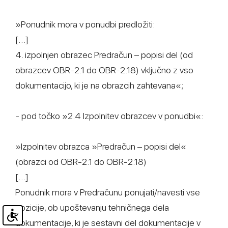
»Ponudnik mora v ponudbi predložiti:
[…]
4. izpolnjen obrazec Predračun – popisi del (od
obrazcev OBR-2.1 do OBR-2.18) vključno z vso
dokumentacijo, ki je na obrazcih zahtevana«;
- pod točko »2.4 Izpolnitev obrazcev v ponudbi«:
»Izpolnitev obrazca »Predračun – popisi del«
(obrazci od OBR-2.1 do OBR-2.18)
[…]
Ponudnik mora v Predračunu ponujati/navesti vse
pozicije, ob upoštevanju tehničnega dela
dokumentacije, ki je sestavni del dokumentacije v