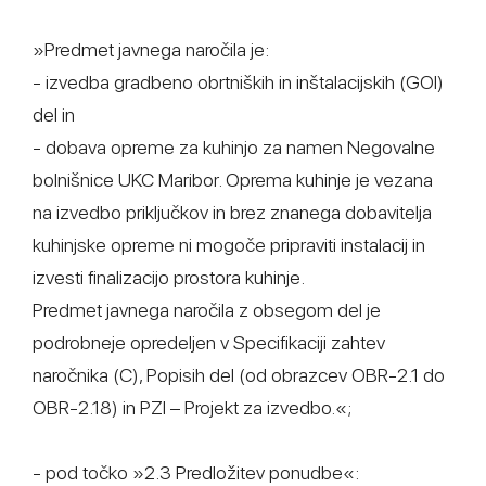
»Predmet javnega naročila je:
- izvedba gradbeno obrtniških in inštalacijskih (GOI)
del in
- dobava opreme za kuhinjo za namen Negovalne
bolnišnice UKC Maribor. Oprema kuhinje je vezana
na izvedbo priključkov in brez znanega dobavitelja
kuhinjske opreme ni mogoče pripraviti instalacij in
izvesti finalizacijo prostora kuhinje.
Predmet javnega naročila z obsegom del je
podrobneje opredeljen v Specifikaciji zahtev
naročnika (C), Popisih del (od obrazcev OBR-2.1 do
OBR-2.18) in PZI – Projekt za izvedbo.«;
- pod točko »2.3 Predložitev ponudbe«: