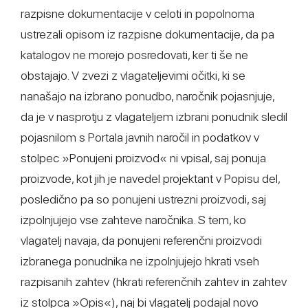
razpisne dokumentacije v celoti in popolnoma
ustrezali opisom iz razpisne dokumentacije, da pa
katalogov ne morejo posredovati, ker ti še ne
obstajajo. V zvezi z vlagateljevimi očitki, ki se
nanašajo na izbrano ponudbo, naročnik pojasnjuje,
da je v nasprotju z vlagateljem izbrani ponudnik sledil
pojasnilom s Portala javnih naročil in podatkov v
stolpec »Ponujeni proizvod« ni vpisal, saj ponuja
proizvode, kot jih je navedel projektant v Popisu del,
posledično pa so ponujeni ustrezni proizvodi, saj
izpolnjujejo vse zahteve naročnika. S tem, ko
vlagatelj navaja, da ponujeni referenčni proizvodi
izbranega ponudnika ne izpolnjujejo hkrati vseh
razpisanih zahtev (hkrati referenčnih zahtev in zahtev
iz stolpca »Opis«), naj bi vlagatelj podajal novo