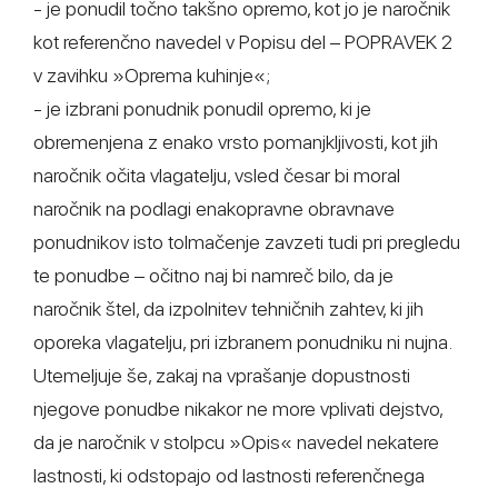
- je ponudil točno takšno opremo, kot jo je naročnik
kot referenčno navedel v Popisu del – POPRAVEK 2
v zavihku »Oprema kuhinje«;
- je izbrani ponudnik ponudil opremo, ki je
obremenjena z enako vrsto pomanjkljivosti, kot jih
naročnik očita vlagatelju, vsled česar bi moral
naročnik na podlagi enakopravne obravnave
ponudnikov isto tolmačenje zavzeti tudi pri pregledu
te ponudbe – očitno naj bi namreč bilo, da je
naročnik štel, da izpolnitev tehničnih zahtev, ki jih
oporeka vlagatelju, pri izbranem ponudniku ni nujna.
Utemeljuje še, zakaj na vprašanje dopustnosti
njegove ponudbe nikakor ne more vplivati dejstvo,
da je naročnik v stolpcu »Opis« navedel nekatere
lastnosti, ki odstopajo od lastnosti referenčnega