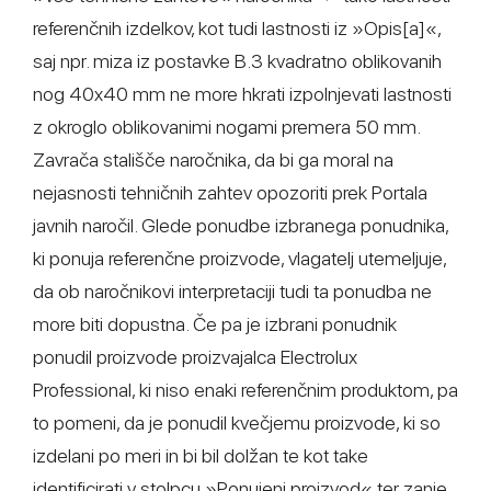
referenčnih izdelkov, kot tudi lastnosti iz »Opis[a]«,
saj npr. miza iz postavke B.3 kvadratno oblikovanih
nog 40x40 mm ne more hkrati izpolnjevati lastnosti
z okroglo oblikovanimi nogami premera 50 mm.
Zavrača stališče naročnika, da bi ga moral na
nejasnosti tehničnih zahtev opozoriti prek Portala
javnih naročil. Glede ponudbe izbranega ponudnika,
ki ponuja referenčne proizvode, vlagatelj utemeljuje,
da ob naročnikovi interpretaciji tudi ta ponudba ne
more biti dopustna. Če pa je izbrani ponudnik
ponudil proizvode proizvajalca Electrolux
Professional, ki niso enaki referenčnim produktom, pa
to pomeni, da je ponudil kvečjemu proizvode, ki so
izdelani po meri in bi bil dolžan te kot take
identificirati v stolpcu »Ponujeni proizvod« ter zanje