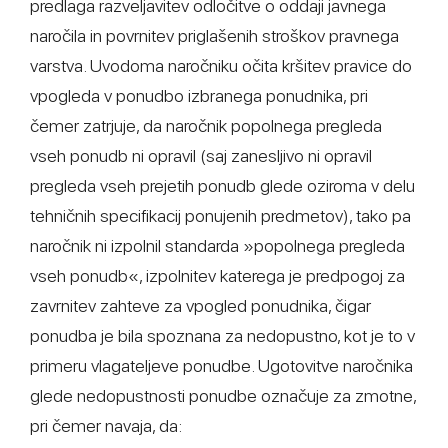
predlaga razveljavitev odločitve o oddaji javnega
naročila in povrnitev priglašenih stroškov pravnega
varstva. Uvodoma naročniku očita kršitev pravice do
vpogleda v ponudbo izbranega ponudnika, pri
čemer zatrjuje, da naročnik popolnega pregleda
vseh ponudb ni opravil (saj zanesljivo ni opravil
pregleda vseh prejetih ponudb glede oziroma v delu
tehničnih specifikacij ponujenih predmetov), tako pa
naročnik ni izpolnil standarda »popolnega pregleda
vseh ponudb«, izpolnitev katerega je predpogoj za
zavrnitev zahteve za vpogled ponudnika, čigar
ponudba je bila spoznana za nedopustno, kot je to v
primeru vlagateljeve ponudbe. Ugotovitve naročnika
glede nedopustnosti ponudbe označuje za zmotne,
pri čemer navaja, da: