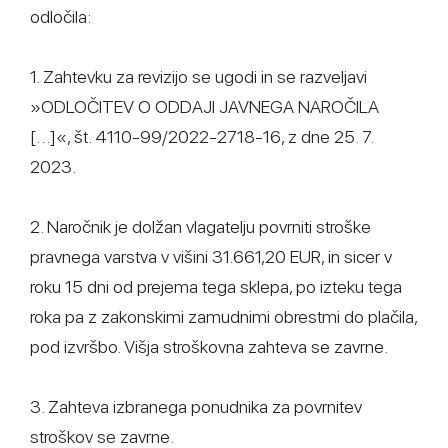
odločila:
1. Zahtevku za revizijo se ugodi in se razveljavi
»ODLOČITEV O ODDAJI JAVNEGA NAROČILA
[…]«, št. 4110-99/2022-2718-16, z dne 25. 7.
2023.
2. Naročnik je dolžan vlagatelju povrniti stroške
pravnega varstva v višini 31.661,20 EUR, in sicer v
roku 15 dni od prejema tega sklepa, po izteku tega
roka pa z zakonskimi zamudnimi obrestmi do plačila,
pod izvršbo. Višja stroškovna zahteva se zavrne.
3. Zahteva izbranega ponudnika za povrnitev
stroškov se zavrne.