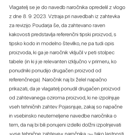
Vlagatelj se je do navedb naročnika opredelil z vlogo
z dne 8. 9. 2023. Vztraja pri navedbah iz zahtevka
za revizijo. Poudarja še, da zahtevano raven
kakovosti predstavlja referenčni tipski proizvod, s
tipsko kodo in modelno številko, ne pa tudi opis
proizvoda, ki ga je naročnik vključil v peti stolpec
tabele (in ki ji je relevanten izključno v primeru, ko
ponudniki ponudijo drugačen proizvod od
referenčnega). Naročnik naj bi želel napačno
prikazati, da je vlagatelj ponudil drugačen proizvod
od zahtevanega oziroma proizvod, ki ne izpolnjuje
vseh tehničnih zahtev. Pojasnjuje, zakaj so napačne
in vsebinsko neutemeljene navedbe naročnika o
tem, da naj bi bili ponujeni izdelki dolžni izpolnjevati
»vse tehnične zahteve« naročnika ¬– tako lastnosti