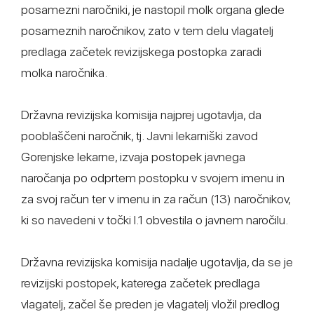
posamezni naročniki, je nastopil molk organa glede
posameznih naročnikov, zato v tem delu vlagatelj
predlaga začetek revizijskega postopka zaradi
molka naročnika.
Državna revizijska komisija najprej ugotavlja, da
pooblaščeni naročnik, tj. Javni lekarniški zavod
Gorenjske lekarne, izvaja postopek javnega
naročanja po odprtem postopku v svojem imenu in
za svoj račun ter v imenu in za račun (13) naročnikov,
ki so navedeni v točki I.1 obvestila o javnem naročilu.
Državna revizijska komisija nadalje ugotavlja, da se je
revizijski postopek, katerega začetek predlaga
vlagatelj, začel še preden je vlagatelj vložil predlog