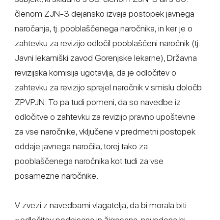
členom ZJN-3 dejansko izvaja postopek javnega
naročanja, tj. pooblaščenega naročnika, in ker je o
zahtevku za revizijo odločil pooblaščeni naročnik (tj.
Javni lekarniški zavod Gorenjske lekarne), Državna
revizijska komisija ugotavlja, da je odločitev o
zahtevku za revizijo sprejel naročnik v smislu določb
ZPVPJN. To pa tudi pomeni, da so navedbe iz
odločitve o zahtevku za revizijo pravno upoštevne
za vse naročnike, vključene v predmetni postopek
oddaje javnega naročila, torej tako za
pooblaščenega naročnika kot tudi za vse
posamezne naročnike.
V zvezi z navedbami vlagatelja, da bi morala biti
»odločitev podpisana in žigosana, navedena bi