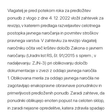
Vlagatelj je pred potekom roka za predložitev
ponudb z vlogo z dne 4. 12. 2022 vložil zahtevek za
revizijo, v katerem predlaga razveljavitev celotnega
postopka javnega naročanja in povrnitev stroškov
pravnega varstva. V zahtevku za revizijo vlagatelj
naročniku očita več kršitev določb Zakona o javnem
naročanju (Uradni list RS, št. 91/2015 s sprem.; v
nadaljevanju: ZJN-3) pri oblikovanju določb
dokumentacije v zvezi z oddajo javnega naročila.
1. Oblikovana merila za oddajo javnega naročila ne
zagotavljajo enakopravne obravnave ponudnikov in
primerljivosti predloženih ponudb. Zaradi zahteve, da
ponudniki oblikujejo enoten popust na celoten sklop,
in zaradi nejasne opredelitve, katera zdravila spadajo