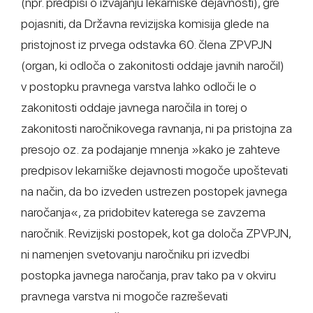
(npr. predpisi o izvajanju lekarniške dejavnosti), gre
pojasniti, da Državna revizijska komisija glede na
pristojnost iz prvega odstavka 60. člena ZPVPJN
(organ, ki odloča o zakonitosti oddaje javnih naročil)
v postopku pravnega varstva lahko odloči le o
zakonitosti oddaje javnega naročila in torej o
zakonitosti naročnikovega ravnanja, ni pa pristojna za
presojo oz. za podajanje mnenja »kako je zahteve
predpisov lekarniške dejavnosti mogoče upoštevati
na način, da bo izveden ustrezen postopek javnega
naročanja«, za pridobitev katerega se zavzema
naročnik. Revizijski postopek, kot ga določa ZPVPJN,
ni namenjen svetovanju naročniku pri izvedbi
postopka javnega naročanja, prav tako pa v okviru
pravnega varstva ni mogoče razreševati