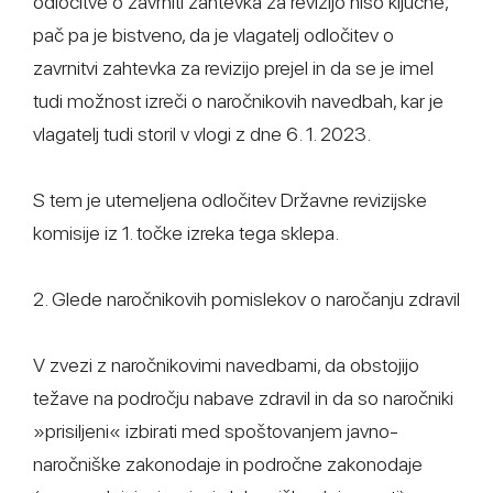
odločitve o zavrniti zahtevka za revizijo niso ključne,
pač pa je bistveno, da je vlagatelj odločitev o
zavrnitvi zahtevka za revizijo prejel in da se je imel
tudi možnost izreči o naročnikovih navedbah, kar je
vlagatelj tudi storil v vlogi z dne 6. 1. 2023.
S tem je utemeljena odločitev Državne revizijske
komisije iz 1. točke izreka tega sklepa.
2. Glede naročnikovih pomislekov o naročanju zdravil
V zvezi z naročnikovimi navedbami, da obstojijo
težave na področju nabave zdravil in da so naročniki
»prisiljeni« izbirati med spoštovanjem javno-
naročniške zakonodaje in področne zakonodaje