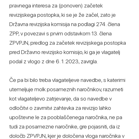
pravnega interesa za (ponoven) začetek
revizijskega postopka, ki se je že začel, zato je
Državna revizijska komisija na podlagi 274. člena
ZPP, v povezavi s prvim odstavkom 13. člena
ZPVPJN, predlog za začetek revizijskega postopka
pred Državno revizijsko komisijo, ki ga je vlagatelj
podal z vlogo z dne 6. 1. 2023, zavrgla.
Če pa bi bilo treba vlagateljeve navedbe, s katerimi
utemeljuje molk posameznih naročnikov, razumeti
kot vlagateljevo zatrjevanje, da so navedbe v
odločitvi o zavrnitvi zahtevka za revizijo lahko
upoštevne le za pooblaščenega naročnika, ne pa
tudi za posamezne naročnike, gre pojasniti, da iz
določb ZPVPJN, kjer je določena vloga naročnika v