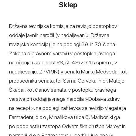
Sklep
Državna revizijska komisija za revizijo postopkov
oddaje javnih naročil (v nadaljevanju: Državna
revizijska komisija) je na podlagi 39. in 70. člena
Zakona o pravnem varstvu v postopkih javnega
naročanja (Uradni list RS, št. 43/2011 s sprem.; v
nadaljevanju: ZPVPJN) v senatu Marka Medveda, kot
predsednika senata, ter Sama Červeka in dr. Mateje
Škabar, kot članov senata, v postopku pravnega
varstva pri oddaji javnega naročila »Dobava zdravil
na recept«, na podlagi zahtevka za revizijo vlagatelja
Farmadent, d.o.o., Minařikova ulica 6, Maribor, ki ga
po pooblastilu zastopa Odvetniška družba Marovt in
partnerji, d.o.o, Rozmanova ulica 12, Ljubljana (v