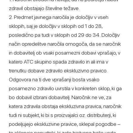
zdravil obstajajo številne težave.
2. Predmet javnega naročila je določljiv v vseh
sklopih, saj je določljiv v sklopih od 1 do 28,
posledično pa tudi v sklopih od 29 do 34. Določljiv
način opredelitve naročila omogoča, da se naročnik
in dobavitelj ob vsaki posamezni dobavi vprašajo, v
katero ATC skupino spada zdravilo in ali ima v
trenutku dobave zdravilo ekskluzivno pravico.
Odgovora na ti dve vprašanji bosta vsako
posamezno zdravilo uvrstila v konkreten sklop, ki ga
bo dobavil izbrani dobavitelj. Naročnik ne ve, za
katera zdravila obstaja ekskluzivna pravica, naročnik
tudi ni subjekt, ki bi s proizvajalci oz. distributerji, ki
podeljujejo ekskluzivne pravice, sklepal pogodbe –
te sklepajo ponudniki, ki zato bistveno bolje vedo,