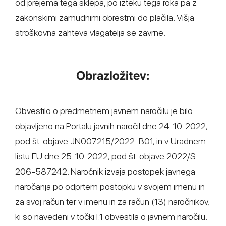
od prejema tega sklepa, po izteku tega roka pa z
zakonskimi zamudnimi obrestmi do plačila. Višja
stroškovna zahteva vlagatelja se zavrne.
Obrazložitev:
Obvestilo o predmetnem javnem naročilu je bilo
objavljeno na Portalu javnih naročil dne 24. 10. 2022,
pod št. objave JN007215/2022-B01, in v Uradnem
listu EU dne 25. 10. 2022, pod št. objave 2022/S
206-587242. Naročnik izvaja postopek javnega
naročanja po odprtem postopku v svojem imenu in
za svoj račun ter v imenu in za račun (13) naročnikov,
ki so navedeni v točki I.1 obvestila o javnem naročilu.