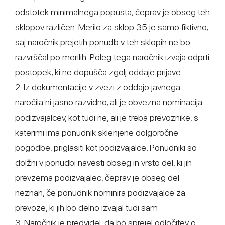
odstotek minimalnega popusta, čeprav je obseg teh
sklopov različen. Merilo za sklop 35 je samo fiktivno,
saj naročnik prejetih ponudb v teh sklopih ne bo
razvrščal po merilih. Poleg tega naročnik izvaja odprti
postopek, ki ne dopušča zgolj oddaje prijave.
2. Iz dokumentacije v zvezi z oddajo javnega
naročila ni jasno razvidno, ali je obvezna nominacija
podizvajalcev, kot tudi ne, ali je treba prevoznike, s
katerimi ima ponudnik sklenjene dolgoročne
pogodbe, priglasiti kot podizvajalce. Ponudniki so
dolžni v ponudbi navesti obseg in vrsto del, ki jih
prevzema podizvajalec, čeprav je obseg del
neznan, če ponudnik nominira podizvajalce za
prevoze, ki jih bo delno izvajal tudi sam.
3. Naročnik je predvidel, da bo sprejel odločitev o