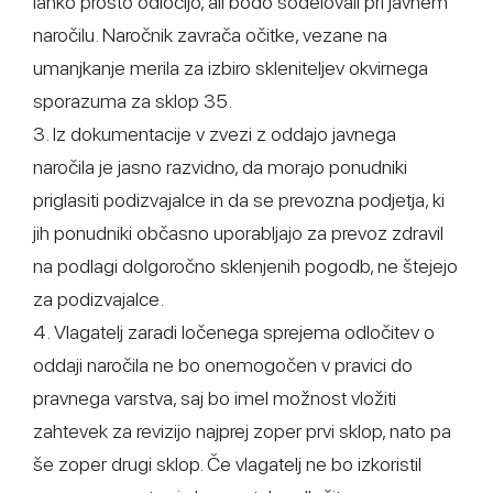
lahko prosto odločijo, ali bodo sodelovali pri javnem
naročilu. Naročnik zavrača očitke, vezane na
umanjkanje merila za izbiro skleniteljev okvirnega
sporazuma za sklop 35.
3. Iz dokumentacije v zvezi z oddajo javnega
naročila je jasno razvidno, da morajo ponudniki
priglasiti podizvajalce in da se prevozna podjetja, ki
jih ponudniki občasno uporabljajo za prevoz zdravil
na podlagi dolgoročno sklenjenih pogodb, ne štejejo
za podizvajalce.
4. Vlagatelj zaradi ločenega sprejema odločitev o
oddaji naročila ne bo onemogočen v pravici do
pravnega varstva, saj bo imel možnost vložiti
zahtevek za revizijo najprej zoper prvi sklop, nato pa
še zoper drugi sklop. Če vlagatelj ne bo izkoristil