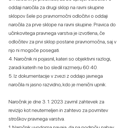
oddaji naročila za drugi sklop na ravni skupine
sklopov šele po pravnomočni odločitvi o oddaji
naročila za prve sklope na ravni skupine. Pravica do
učinkovitega pravnega varstva je izvotlena, če
odločitev za prvi sklop postane pravnomočna, saj v
njo ni mogoče posegati.
4. Naročnik ni pojasnil, kateri so objektivni razlogi,
zaradi katerih ne bo sledil razmerju 60:40.
5. Iz dokumentacije v zvezi z oddajo javnega
naročila ni jasno razvidno, kdo je menični upnik.
Naročnik je dne 3. 1. 2023 zavrnil zahtevek za
revizijo kot neutemeljen in zahtevo za povrnitev
stroškov pravnega varstva.
1. Naročnik uvodoma navaja, da na področju nabav