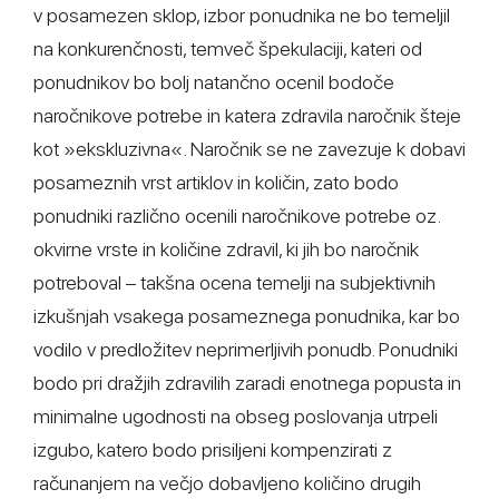
v posamezen sklop, izbor ponudnika ne bo temeljil
na konkurenčnosti, temveč špekulaciji, kateri od
ponudnikov bo bolj natančno ocenil bodoče
naročnikove potrebe in katera zdravila naročnik šteje
kot »ekskluzivna«. Naročnik se ne zavezuje k dobavi
posameznih vrst artiklov in količin, zato bodo
ponudniki različno ocenili naročnikove potrebe oz.
okvirne vrste in količine zdravil, ki jih bo naročnik
potreboval – takšna ocena temelji na subjektivnih
izkušnjah vsakega posameznega ponudnika, kar bo
vodilo v predložitev neprimerljivih ponudb. Ponudniki
bodo pri dražjih zdravilih zaradi enotnega popusta in
minimalne ugodnosti na obseg poslovanja utrpeli
izgubo, katero bodo prisiljeni kompenzirati z
računanjem na večjo dobavljeno količino drugih