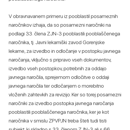
V obravnavanem primeru iz pooblastil posameznih
naročnikov izhaja, da so posamezni naročniki na
podlagi 33. člena ZJN-3 pooblastili pooblaščenega
naročnika, tj. Javni lekarniški zavod Gorenjske
lekarne, za izvedbo in odločanje v postopku javnega
naročanja, vključno s pripravo vseh dokumentov,
izvedbo vseh postopkov, potrebnih za oddajo
javnega naročila, sprejemom odločitve o oddaji
javnega naročila ter odločanjem o morebitno
vloženih zahtevkih za revizijo. Ker so torej posamezni
naročniki za izvedbo postopka javnega naročanja
pooblastili pooblaščenega naročnika, ker je kot
naročnika v smislu ZPVPJN treba šteti tudi tisti
subjekt, ki skladno s 33. členom ZJN-3 ali s 66.