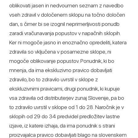
oblikovati jasen in nedvoumen seznam z navedbo
vseh zdravil v določenem sklopu na točno določen
dan, s čimer bi se izognil neprimerljivosti ponudb
zaradi vračunavanja popustov v napačnih sklopih.
Ker ni mogoče jasno in enoznačno opredeliti, katera
zdravila so vključena v posamezne sklope, ni
mogoče oblikovanje popustov. Ponudnik, ki bo
mnenja, da ima ekskluzivno pravico dobavljati
zdravilo, bo to zdravilo uvrstil v sklope z
ekskluzivnimi pravicami, drugi ponudnik, ki kupuje
vsa zdravila od distributerjev zunaj Slovenije, pa bo
to zdravilo uvrstil v sklope od 1 do 28. Naročnik je v
sklopih od 29 do 34 predvidel predložitev lastne
izjave, iz katere izhaja, da ima ponudnik s strani
proizvajalca pravico dobavljati blago na slovenskem