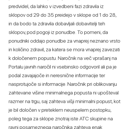
predvidel, da lahko v izvedbeni fazi zdravila iz
sklopov od 29 do 35 preidejo v sklope od 1 do 28,
in da bodo ta zdravila dobavljali dobavitelji teh
sklopov, pod pogoji iz ponudbe. To pomeni, da
ponudniki oddajo ponudbe za vnaprej neznano vrsto
in količino zdravil, za katera se mora vnaprej zavezati
k določenem popustu. Naročnik na več vprašanj na
Portalu javnih naročil ni vsebinsko odgovoril ali pa je
podal zavajajoče in neresnične informacije ter
nasprotujoče si informacije. Naročnik pri oblikovanju
zahtevane višine minimalnega popusta ni upošteval
razmer na trgu, saj zahteva višji minimalni popust, kot
je bil določen v preteklem neuspelem postopku,
poleg tega za sklope znotraj iste ATC skupine na
ravni posameznega naročnika zahteva enak