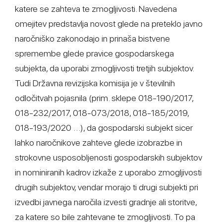
katere se zahteva te zmogljivosti. Navedena
omejitev predstavlja novost glede na preteklo javno
naročniško zakonodajo in prinaša bistvene
spremembe glede pravice gospodarskega
subjekta, da uporabi zmogljivosti tretjih subjektov.
Tudi Državna revizijska komisija je v številnih
odločitvah pojasnila (prim. sklepe 018-190/2017,
018-232/2017, 018-073/2018, 018-185/2019,
018-193/2020 …), da gospodarski subjekt sicer
lahko naročnikove zahteve glede izobrazbe in
strokovne usposobljenosti gospodarskih subjektov
in nominiranih kadrov izkaže z uporabo zmogljivosti
drugih subjektov, vendar morajo ti drugi subjekti pri
izvedbi javnega naročila izvesti gradnje ali storitve,
za katere so bile zahtevane te zmogljivosti. To pa