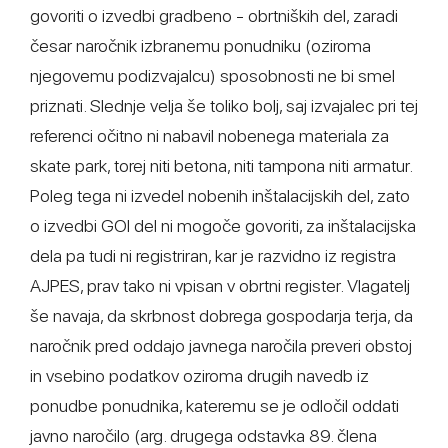
govoriti o izvedbi gradbeno - obrtniških del, zaradi
česar naročnik izbranemu ponudniku (oziroma
njegovemu podizvajalcu) sposobnosti ne bi smel
priznati. Slednje velja še toliko bolj, saj izvajalec pri tej
referenci očitno ni nabavil nobenega materiala za
skate park, torej niti betona, niti tampona niti armatur.
Poleg tega ni izvedel nobenih inštalacijskih del, zato
o izvedbi GOI del ni mogoče govoriti, za inštalacijska
dela pa tudi ni registriran, kar je razvidno iz registra
AJPES, prav tako ni vpisan v obrtni register. Vlagatelj
še navaja, da skrbnost dobrega gospodarja terja, da
naročnik pred oddajo javnega naročila preveri obstoj
in vsebino podatkov oziroma drugih navedb iz
ponudbe ponudnika, kateremu se je odločil oddati
javno naročilo (arg. drugega odstavka 89. člena