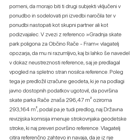
pomeni, da morajo biti ti drugi subjekti vključeni v
ponudbo in sodelovati pri izvedbi naročila ter v
ponudbi nastopati kot skupni partner ali kot
podizvajalec. V zvezi z referenco »Gradnja skate
park poligona za Občino Rače - Fram« vlagatelj
opozarja, da mu ni razumljivo, kaj bi lahko še navedel
v dokaz neustreznosti reference, saj je predlagal
vpogled na spletno stran nosilca reference. Poleg
tega je predložil izračune geodeta, ki je na podlagi
javno dostopnih podatkov ugotovil, da površina
skate parka Rače znaša 296,47 m² oziroma
293,164 m², podal pa je tudi predlog, naj Državna
revizijska komisija imenuje strokovnjaka geodetske
stroke, ki naj preveri površino reference. Vlagatelj
citira referenčno zahtevo in navaja, da je iz nje