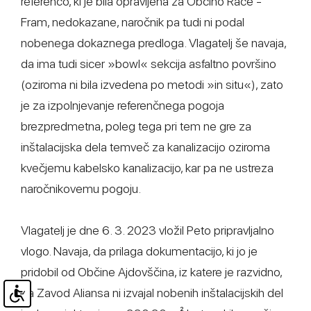
referenco, ki je bila opravljena za Občino Rače -
Fram, nedokazane, naročnik pa tudi ni podal
nobenega dokaznega predloga. Vlagatelj še navaja,
da ima tudi sicer »bowl« sekcija asfaltno površino
(oziroma ni bila izvedena po metodi »in situ«), zato
je za izpolnjevanje referenčnega pogoja
brezpredmetna, poleg tega pri tem ne gre za
inštalacijska dela temveč za kanalizacijo oziroma
kvečjemu kabelsko kanalizacijo, kar pa ne ustreza
naročnikovemu pogoju.
Vlagatelj je dne 6. 3. 2023 vložil Peto pripravljalno
vlogo. Navaja, da prilaga dokumentacijo, ki jo je
pridobil od Občine Ajdovščina, iz katere je razvidno,
da Zavod Aliansa ni izvajal nobenih inštalacijskih del