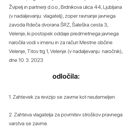
Žvipelj in partnerji d.o.o., Brdnikova ulica 44, Ljubljana
(v nadaljevanju: vlagatelj), zoper ravnanje javnega
zavoda Rdeča dvorana ŠRZ, Šaleška cesta 3,
Velenje, ki postopek oddaje predmetnega javnega
naročila vodi v imenu in za račun Mestne občine
Velenje, Titov trg 1, Velenje (v nadaljevanju: naročnik),
dne 10. 3. 2023
odločila:
1. Zahtevek za revizijo se zavrne kot neutemeljen.
2. Zahteva vlagatelja za povrnitev stroškov pravnega
varstva se zavrne.