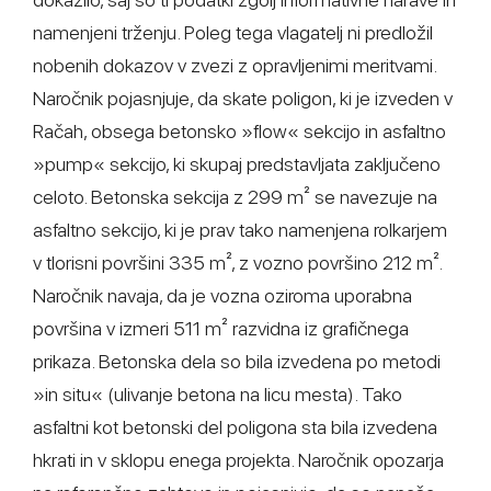
namenjeni trženju. Poleg tega vlagatelj ni predložil
nobenih dokazov v zvezi z opravljenimi meritvami.
Naročnik pojasnjuje, da skate poligon, ki je izveden v
Račah, obsega betonsko »flow« sekcijo in asfaltno
»pump« sekcijo, ki skupaj predstavljata zaključeno
celoto. Betonska sekcija z 299 m² se navezuje na
asfaltno sekcijo, ki je prav tako namenjena rolkarjem
v tlorisni površini 335 m², z vozno površino 212 m².
Naročnik navaja, da je vozna oziroma uporabna
površina v izmeri 511 m² razvidna iz grafičnega
prikaza. Betonska dela so bila izvedena po metodi
»in situ« (ulivanje betona na licu mesta). Tako
asfaltni kot betonski del poligona sta bila izvedena
hkrati in v sklopu enega projekta. Naročnik opozarja