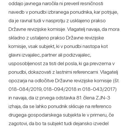
oddajo javnega naročila ni preveril resničnosti
navedb v ponudbi izbranega ponudnika, kar potrjuje,
da je ravnal tudi v nasprotju z usklajeno prakso
Državne revizijske komisije. Vlagatelj navaja, da mora
skladno z ustaljeno prakso Državne revizijske
komisije, vsak subjekt, ki v ponudbi nastopa kot
glavni izvajalec, partner ali podizvajalec,
usposobljenost za tisti del posla, ki ga prevzema v
ponudbi, dokazovati z lastnimi referencami. Vlagatelj
opozarja na odločitve Državne revizijske komisije (št.
018-084/2019, 018-094/2018 in 018-043/2017)
in navaja, da iz prvega odstavka 81. člena ZJN-3
izhaja, da se lahko ponudnik sklicuje na referenco
drugega gospodarskega subjekta le v primeru, če
zagotovi, da bo ta subjekt tudi dejansko izvedel