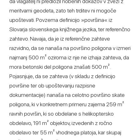
da vlagatelj ni predložil nobenih dokazov v zvezi z
meritvami geodeta, zato teh trditev ni mogoče
upoštevati. Povzema definicijo »površina« iz
Slovarja slovenskega knjižnega jezika, ter referenčno
zahtevo. Navaja, da je iz referenčne zahteve
razvidno, da se nanaša na površino poligona v izmeri
najmanj 500 m² oziroma iz nje ne izhaja zahteva, da
mora betonski del poligona znašati 500 m².
Pojasnjuje, da se zahteva (v skladu z definicijo
površine ter ob upoštevanju razpisne
dokumentacije) nanaša na celotno površino skate
poligona, ki v konkretnem primeru zajema 259 m²
ravnih površin, ki so obdelane s helikoptersko
obdelavo, 191 m² objektov, izvedenih z ročno
obdelavo ter 55 m² vhodnega platoja, kar skupaj