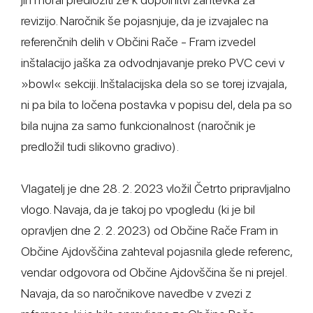
revizijo. Naročnik še pojasnjuje, da je izvajalec na
referenčnih delih v Občini Rače - Fram izvedel
inštalacijo jaška za odvodnjavanje preko PVC cevi v
»bowl« sekciji. Inštalacijska dela so se torej izvajala,
ni pa bila to ločena postavka v popisu del, dela pa so
bila nujna za samo funkcionalnost (naročnik je
predložil tudi slikovno gradivo).
Vlagatelj je dne 28. 2. 2023 vložil Četrto pripravljalno
vlogo. Navaja, da je takoj po vpogledu (ki je bil
opravljen dne 2. 2. 2023) od Občine Rače Fram in
Občine Ajdovščina zahteval pojasnila glede referenc,
vendar odgovora od Občine Ajdovščina še ni prejel.
Navaja, da so naročnikove navedbe v zvezi z