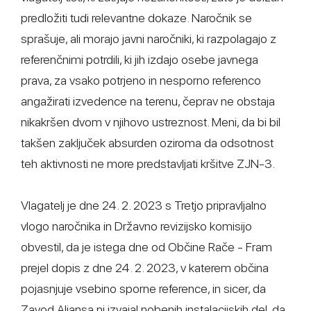
predložiti tudi relevantne dokaze. Naročnik se
sprašuje, ali morajo javni naročniki, ki razpolagajo z
referenčnimi potrdili, ki jih izdajo osebe javnega
prava, za vsako potrjeno in nesporno referenco
angažirati izvedence na terenu, čeprav ne obstaja
nikakršen dvom v njihovo ustreznost. Meni, da bi bil
takšen zaključek absurden oziroma da odsotnost
teh aktivnosti ne more predstavljati kršitve ZJN-3.
Vlagatelj je dne 24. 2. 2023 s Tretjo pripravljalno
vlogo naročnika in Državno revizijsko komisijo
obvestil, da je istega dne od Občine Rače - Fram
prejel dopis z dne 24. 2. 2023, v katerem občina
pojasnjuje vsebino sporne reference, in sicer, da
Zavod Aliansa ni izvajal nobenih instalacijskih del, da