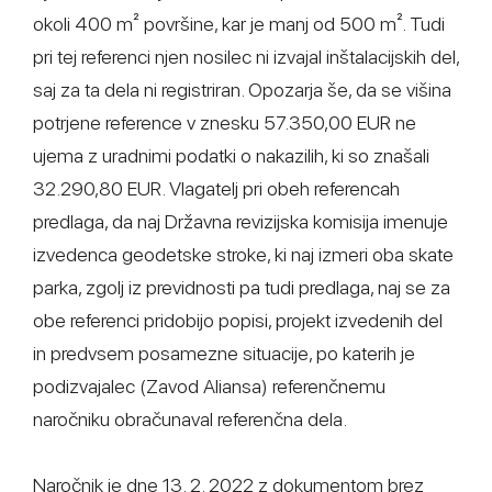
okoli 400 m² površine, kar je manj od 500 m². Tudi
pri tej referenci njen nosilec ni izvajal inštalacijskih del,
saj za ta dela ni registriran. Opozarja še, da se višina
potrjene reference v znesku 57.350,00 EUR ne
ujema z uradnimi podatki o nakazilih, ki so znašali
32.290,80 EUR. Vlagatelj pri obeh referencah
predlaga, da naj Državna revizijska komisija imenuje
izvedenca geodetske stroke, ki naj izmeri oba skate
parka, zgolj iz previdnosti pa tudi predlaga, naj se za
obe referenci pridobijo popisi, projekt izvedenih del
in predvsem posamezne situacije, po katerih je
podizvajalec (Zavod Aliansa) referenčnemu
naročniku obračunaval referenčna dela.
Naročnik je dne 13. 2. 2022 z dokumentom brez