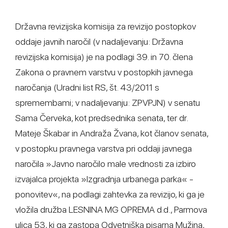
Državna revizijska komisija za revizijo postopkov
oddaje javnih naročil (v nadaljevanju: Državna
revizijska komisija) je na podlagi 39. in 70. člena
Zakona o pravnem varstvu v postopkih javnega
naročanja (Uradni list RS, št. 43/2011 s
spremembami; v nadaljevanju: ZPVPJN) v senatu
Sama Červeka, kot predsednika senata, ter dr.
Mateje Škabar in Andraža Žvana, kot članov senata,
v postopku pravnega varstva pri oddaji javnega
naročila »Javno naročilo male vrednosti za izbiro
izvajalca projekta »Izgradnja urbanega parka« -
ponovitev«, na podlagi zahtevka za revizijo, ki ga je
vložila družba LESNINA MG OPREMA d.d., Parmova
ulica 53, ki ga zastopa Odvetniška pisarna Mužina,