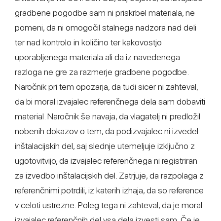
gradbene pogodbe sam ni priskrbel materiala, ne
pomeni, da ni omogočil stalnega nadzora nad deli
ter nad kontrolo in količino ter kakovostjo
uporabljenega materiala ali da iz navedenega
razloga ne gre za razmerje gradbene pogodbe.
Naročnik pri tem opozarja, da tudi sicer ni zahteval,
da bi moral izvajalec referenčnega dela sam dobaviti
material. Naročnik še navaja, da vlagatelj ni predložil
nobenih dokazov o tem, da podizvajalec ni izvedel
inštalacijskih del, saj slednje utemeljuje izključno z
ugotovitvijo, da izvajalec referenčnega ni registriran
za izvedbo inštalacijskih del. Zatrjuje, da razpolaga z
referenčnimi potrdili, iz katerih izhaja, da so reference
v celoti ustrezne. Poleg tega ni zahteval, da je moral
izvajalec referenčnih del vsa dela izvesti sam. Če je