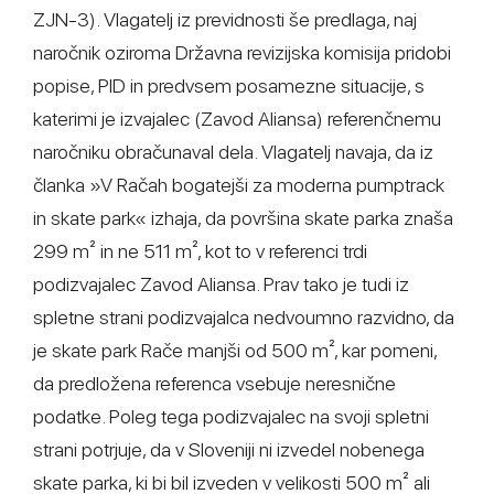
ZJN-3). Vlagatelj iz previdnosti še predlaga, naj
naročnik oziroma Državna revizijska komisija pridobi
popise, PID in predvsem posamezne situacije, s
katerimi je izvajalec (Zavod Aliansa) referenčnemu
naročniku obračunaval dela. Vlagatelj navaja, da iz
članka »V Račah bogatejši za moderna pumptrack
in skate park« izhaja, da površina skate parka znaša
299 m² in ne 511 m², kot to v referenci trdi
podizvajalec Zavod Aliansa. Prav tako je tudi iz
spletne strani podizvajalca nedvoumno razvidno, da
je skate park Rače manjši od 500 m², kar pomeni,
da predložena referenca vsebuje neresnične
podatke. Poleg tega podizvajalec na svoji spletni
strani potrjuje, da v Sloveniji ni izvedel nobenega
skate parka, ki bi bil izveden v velikosti 500 m² ali