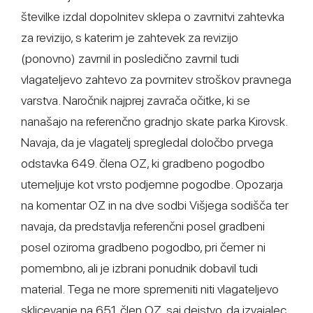
številke izdal dopolnitev sklepa o zavrnitvi zahtevka
za revizijo, s katerim je zahtevek za revizijo
(ponovno) zavrnil in posledično zavrnil tudi
vlagateljevo zahtevo za povrnitev stroškov pravnega
varstva. Naročnik najprej zavrača očitke, ki se
nanašajo na referenčno gradnjo skate parka Kirovsk.
Navaja, da je vlagatelj spregledal določbo prvega
odstavka 649. člena OZ, ki gradbeno pogodbo
utemeljuje kot vrsto podjemne pogodbe. Opozarja
na komentar OZ in na dve sodbi Višjega sodišča ter
navaja, da predstavlja referenčni posel gradbeni
posel oziroma gradbeno pogodbo, pri čemer ni
pomembno, ali je izbrani ponudnik dobavil tudi
material. Tega ne more spremeniti niti vlagateljevo
sklicevanje na 651. člen OZ, saj dejstvo, da izvajalec