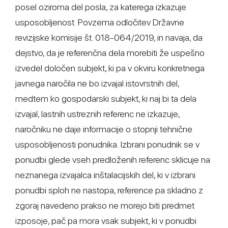
posel oziroma del posla, za katerega izkazuje
usposobljenost. Povzema odločitev Državne
revizijske komisije št. 018-064/2019, in navaja, da
dejstvo, da je referenčna dela morebiti že uspešno
izvedel določen subjekt, ki pa v okviru konkretnega
javnega naročila ne bo izvajal istovrstnih del,
medtem ko gospodarski subjekt, ki naj bi ta dela
izvajal, lastnih ustreznih referenc ne izkazuje,
naročniku ne daje informacije o stopnji tehnične
usposobljenosti ponudnika. Izbrani ponudnik se v
ponudbi glede vseh predloženih referenc sklicuje na
neznanega izvajalca inštalacijskih del, ki v izbrani
ponudbi sploh ne nastopa, reference pa skladno z
zgoraj navedeno prakso ne morejo biti predmet
izposoje, pač pa mora vsak subjekt, ki v ponudbi