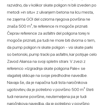
razvidno, da v kolikor skate poligon ni bili izveden po
metodi »in situ« z ulivanjem betona na licu mesta,
ne zajema GOI del oziroma njegova površina ne
znaša 500 m², te reference ni mogoče priznati.
Čeprav reference za asfaltni del poligona torej ni
mogoče priznati, pa tudi ne more biti dvoma o tem,
da pump poligon ni skate poligon - vsi skate parki
so betonski, pump tracki pa asfaltni, kar potrjuje celo
Zavod Aliansa na svoji spletni strani. V zvezi z
referenco »Izgradnja skate poligona Pale« se
vlagatelj sklicuje na svoje predhodne navedbe.
Navaja še, da je napačna tudi tista naročnikova
ugotovitev, da je potrebno v površino 500 m² šteti
tudi neravne površine, neutemeljena pa je tudi
naročnikova navedba, da je potrebno v površino