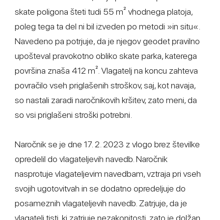
skate poligona šteti tudi 55 m² vhodnega platoja,
poleg tega ta del ni bil izveden po metodi »in situ«.
Navedeno pa potrjuje, da je njegov geodet pravilno
upošteval pravokotno obliko skate parka, katerega
površina znaša 412 m². Vlagatelj na koncu zahteva
povračilo vseh priglašenih stroškov, saj, kot navaja,
so nastali zaradi naročnikovih kršitev, zato meni, da
so vsi priglašeni stroški potrebni.
Naročnik se je dne 17. 2. 2023 z vlogo brez številke
opredelil do vlagateljevih navedb. Naročnik
nasprotuje vlagateljevim navedbam, vztraja pri vseh
svojih ugotovitvah in se dodatno opredeljuje do
posameznih vlagateljevih navedb. Zatrjuje, da je
vlagatelj tisti, ki zatrjuje nezakonitosti, zato je dolžan