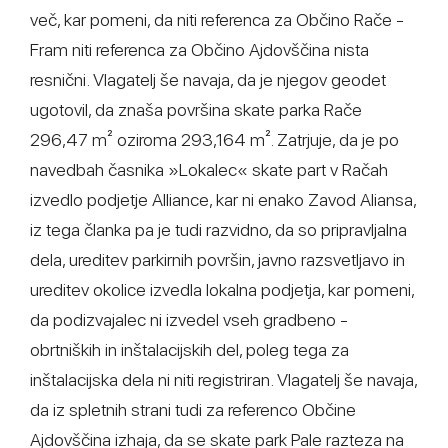
več, kar pomeni, da niti referenca za Občino Rače -
Fram niti referenca za Občino Ajdovščina nista
resnični. Vlagatelj še navaja, da je njegov geodet
ugotovil, da znaša površina skate parka Rače
296,47 m² oziroma 293,164 m². Zatrjuje, da je po
navedbah časnika »Lokalec« skate part v Račah
izvedlo podjetje Alliance, kar ni enako Zavod Aliansa,
iz tega članka pa je tudi razvidno, da so pripravljalna
dela, ureditev parkirnih površin, javno razsvetljavo in
ureditev okolice izvedla lokalna podjetja, kar pomeni,
da podizvajalec ni izvedel vseh gradbeno -
obrtniških in inštalacijskih del, poleg tega za
inštalacijska dela ni niti registriran. Vlagatelj še navaja,
da iz spletnih strani tudi za referenco Občine
Ajdovščina izhaja, da se skate park Pale razteza na