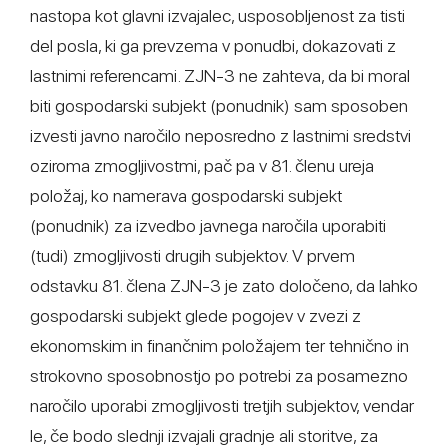
nastopa kot glavni izvajalec, usposobljenost za tisti
del posla, ki ga prevzema v ponudbi, dokazovati z
lastnimi referencami. ZJN-3 ne zahteva, da bi moral
biti gospodarski subjekt (ponudnik) sam sposoben
izvesti javno naročilo neposredno z lastnimi sredstvi
oziroma zmogljivostmi, pač pa v 81. členu ureja
položaj, ko namerava gospodarski subjekt
(ponudnik) za izvedbo javnega naročila uporabiti
(tudi) zmogljivosti drugih subjektov. V prvem
odstavku 81. člena ZJN-3 je zato določeno, da lahko
gospodarski subjekt glede pogojev v zvezi z
ekonomskim in finančnim položajem ter tehnično in
strokovno sposobnostjo po potrebi za posamezno
naročilo uporabi zmogljivosti tretjih subjektov, vendar
le, če bodo slednji izvajali gradnje ali storitve, za