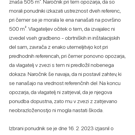
znaša 505 m². Naročnik pri tem opozarja, da so
morali ponudniki izkazati ustreznost dveh referenc,
pri čemer se je morala le ena nanašati na površino
500 m². Vlagateljev očitek o tem, da izvajalec ni
izvedel vseh gradbeno - obrtniških in inštalacijskih
del sam, zavrača z enako utemeljitvijo kot pri
predhodnih referencah, pri čemer ponovno opozarja,
da vlagatelj v zvezi s tem ni predložil nobenega
dokaza. Naročnik še navaja, da ni postavil zahtev, ki
se nanašajo na vrednost referenčnih del. Na koncu
opozarja, da vlagatelj ni zatrjeval, da je njegova
ponudba dopustna, zato mu v zvezi z zatrjevano
neobrazloženostjo ni mogla nastati škoda.
Izbrani ponudnik se je dne 16. 2. 2023 izjasnil o