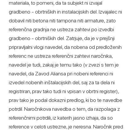
materiala, to pomeni, da ta subjekt ni izvajal
gradbeno - obrtniških in instalacijskih del. Izvajalec ni
dobavil niti betona niti tampona niti armature, zato
referenčna gradnja ne ustreza zahtevi po izvedbi
gradbeno - obrtniških del. Zatrjuje, da je v prejšnji
pripravljalni vlogi navedel, da nobena od predloženih
referenc ne ustreza referenčni zahtevi naročnika,
navedel je tudi, zakaj je temu tako (v zvezi s tem je
navedel, da Zavod Aliansa pri nobeni referenci ni
izvedel nobenih inštalacijskih del, saj za ta dela ni
registriran, prav tako tudi ni vpisan v obrtni register),
prav tako je podal dokazni predlog, ki bo te navedbe
potrdil. Naročnikova navedba o tem, da razpolaga z
referenčnimi potrdili, iz katerih jasno izhaja, da so
reference v celoti ustrezne, je neresna. Naročnik pred