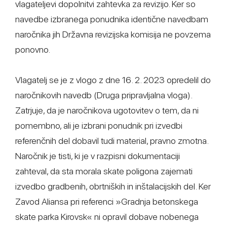
vlagateljevi dopolnitvi zahtevka za revizijo. Ker so
navedbe izbranega ponudnika identične navedbam
naročnika jih Državna revizijska komisija ne povzema
ponovno.
Vlagatelj se je z vlogo z dne 16. 2. 2023 opredelil do
naročnikovih navedb (Druga pripravljalna vloga).
Zatrjuje, da je naročnikova ugotovitev o tem, da ni
pomembno, ali je izbrani ponudnik pri izvedbi
referenčnih del dobavil tudi material, pravno zmotna.
Naročnik je tisti, ki je v razpisni dokumentaciji
zahteval, da sta morala skate poligona zajemati
izvedbo gradbenih, obrtniških in inštalacijskih del. Ker
Zavod Aliansa pri referenci »Gradnja betonskega
skate parka Kirovsk« ni opravil dobave nobenega