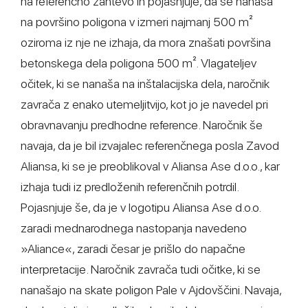
na referenčno zahtevo in pojasnjuje, da se nanaša
na površino poligona v izmeri najmanj 500 m²
oziroma iz nje ne izhaja, da mora znašati površina
betonskega dela poligona 500 m². Vlagateljev
očitek, ki se nanaša na inštalacijska dela, naročnik
zavrača z enako utemeljitvijo, kot jo je navedel pri
obravnavanju predhodne reference. Naročnik še
navaja, da je bil izvajalec referenčnega posla Zavod
Aliansa, ki se je preoblikoval v Aliansa Ase d.o.o., kar
izhaja tudi iz predloženih referenčnih potrdil.
Pojasnjuje še, da je v logotipu Aliansa Ase d.o.o.
zaradi mednarodnega nastopanja navedeno
»Aliance«, zaradi česar je prišlo do napačne
interpretacije. Naročnik zavrača tudi očitke, ki se
nanašajo na skate poligon Pale v Ajdovščini. Navaja,