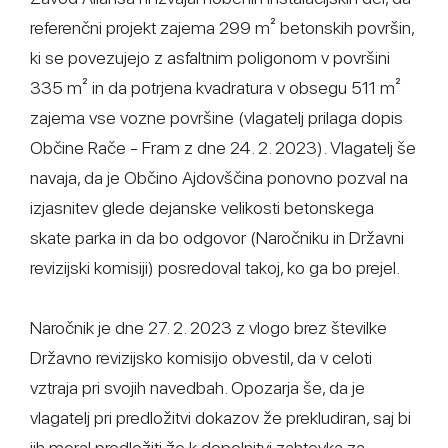
referenčni projekt zajema 299 m² betonskih površin,
ki se povezujejo z asfaltnim poligonom v površini
335 m² in da potrjena kvadratura v obsegu 511 m²
zajema vse vozne površine (vlagatelj prilaga dopis
Občine Rače - Fram z dne 24. 2. 2023). Vlagatelj še
navaja, da je Občino Ajdovščina ponovno pozval na
izjasnitev glede dejanske velikosti betonskega
skate parka in da bo odgovor (Naročniku in Državni
revizijski komisiji) posredoval takoj, ko ga bo prejel.
Naročnik je dne 27. 2. 2023 z vlogo brez številke
Državno revizijsko komisijo obvestil, da v celoti
vztraja pri svojih navedbah. Opozarja še, da je
vlagatelj pri predložitvi dokazov že prekludiran, saj bi
jih moral predložiti že k dopolnitvi zahtevka za