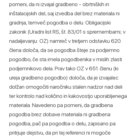
pomeni, da ni izvajal gradbeno - obrtniških in
inštalacijskih del, saj izvedba del brez materiala ni
gradnja, temveč pogodba o delu. Obligacijski
zakonik (Uradni list RS, št. 83/01 s spremembami; v
nadaljevanju: OZ) namreč v tretjem odstavku 620.
člena določa, da se pogodba šteje za podjemno
pogodbo, če sta imela pogodbenika v mislih zlasti
podjemnikovo dela. Prav tako OZ v 651. členu (ki
ureja gradbeno pogodbo) določa, da je izvajalec
dolžan omogočiti naročniku stalen nadzor nad deli
ter kontrolo nad količino in kakovostjo uporabljenega
materiala. Navedeno pa pomeni, da gradbena
pogodba brez dobave materiala ni gradbena
pogodba, pač pa pogodba o delu, zapisano pa
pritrjuje dejstvu, da pri tej referenci ni mogoče