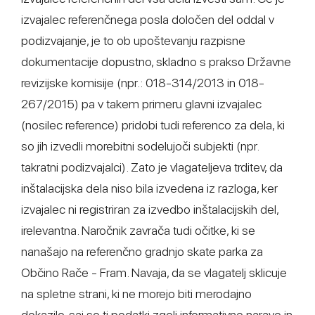
izvajalec referenčnega posla določen del oddal v
podizvajanje, je to ob upoštevanju razpisne
dokumentacije dopustno, skladno s prakso Državne
revizijske komisije (npr.: 018-314/2013 in 018-
267/2015) pa v takem primeru glavni izvajalec
(nosilec reference) pridobi tudi referenco za dela, ki
so jih izvedli morebitni sodelujoči subjekti (npr.
takratni podizvajalci). Zato je vlagateljeva trditev, da
inštalacijska dela niso bila izvedena iz razloga, ker
izvajalec ni registriran za izvedbo inštalacijskih del,
irelevantna. Naročnik zavrača tudi očitke, ki se
nanašajo na referenčno gradnjo skate parka za
Občino Rače - Fram. Navaja, da se vlagatelj sklicuje
na spletne strani, ki ne morejo biti merodajno
dokazilo, saj so ti podatki zgolj informativne narave in