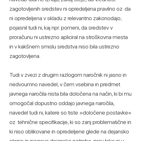
zagotovljenih sredstev ni opredeljena pravilno oz. da
ni opredeljena v skladu z relevantno zakonodajo;
pojasnil tudi ni, kaj npr. pomeni, da sredstev v
proračunu ni ustrezno apliciral na stroškovna mesta
in v kakšnem smislu sredstva niso bila ustrezno
zagotovljena.
Tudi v zvezi z drugim razlogom naročnik ni jasno in
nedvoumno navedel, v čem vsebina in predmet
javnega naročila nista bila določena na način, ki bi mu
omogočal dopustno oddajo javnega naročila,
navedel tudi ni, katere so tiste »določene postavke«
oz. tehnične specifikacije, ki so zanj problematične in
ki niso oblikovane in opredeljene glede na dejansko
stanje in njegove dejanske potrebe, prav tako ni v