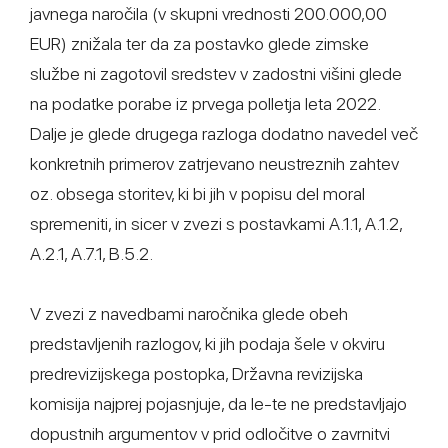
javnega naročila (v skupni vrednosti 200.000,00
EUR) znižala ter da za postavko glede zimske
službe ni zagotovil sredstev v zadostni višini glede
na podatke porabe iz prvega polletja leta 2022.
Dalje je glede drugega razloga dodatno navedel več
konkretnih primerov zatrjevano neustreznih zahtev
oz. obsega storitev, ki bi jih v popisu del moral
spremeniti, in sicer v zvezi s postavkami A.1.1, A.1.2,
A.2.1, A.7.1, B.5.2.
V zvezi z navedbami naročnika glede obeh
predstavljenih razlogov, ki jih podaja šele v okviru
predrevizijskega postopka, Državna revizijska
komisija najprej pojasnjuje, da le-te ne predstavljajo
dopustnih argumentov v prid odločitve o zavrnitvi