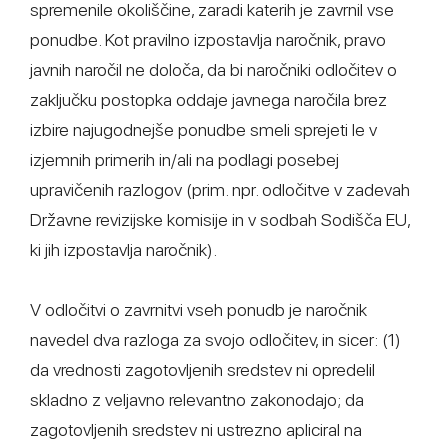
spremenile okoliščine, zaradi katerih je zavrnil vse
ponudbe. Kot pravilno izpostavlja naročnik, pravo
javnih naročil ne določa, da bi naročniki odločitev o
zaključku postopka oddaje javnega naročila brez
izbire najugodnejše ponudbe smeli sprejeti le v
izjemnih primerih in/ali na podlagi posebej
upravičenih razlogov (prim. npr. odločitve v zadevah
Državne revizijske komisije in v sodbah Sodišča EU,
ki jih izpostavlja naročnik).
V odločitvi o zavrnitvi vseh ponudb je naročnik
navedel dva razloga za svojo odločitev, in sicer: (1)
da vrednosti zagotovljenih sredstev ni opredelil
skladno z veljavno relevantno zakonodajo; da
zagotovljenih sredstev ni ustrezno apliciral na