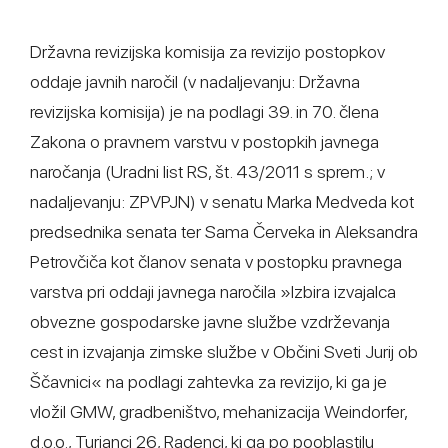
Državna revizijska komisija za revizijo postopkov
oddaje javnih naročil (v nadaljevanju: Državna
revizijska komisija) je na podlagi 39. in 70. člena
Zakona o pravnem varstvu v postopkih javnega
naročanja (Uradni list RS, št. 43/2011 s sprem.; v
nadaljevanju: ZPVPJN) v senatu Marka Medveda kot
predsednika senata ter Sama Červeka in Aleksandra
Petrovčiča kot članov senata v postopku pravnega
varstva pri oddaji javnega naročila »Izbira izvajalca
obvezne gospodarske javne službe vzdrževanja
cest in izvajanja zimske službe v Občini Sveti Jurij ob
Ščavnici« na podlagi zahtevka za revizijo, ki ga je
vložil GMW, gradbeništvo, mehanizacija Weindorfer,
d.o.o., Turjanci 26, Radenci, ki ga po pooblastilu