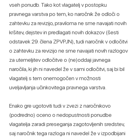
vseh ponudb. Tako kot vlagatelj v postopku
pravnega varstva po tem, ko naročnik že odloči o
zahtevku za revizijo, praviloma ne sme navajati novih
kršitev, dejstev in predlagati novih dokazov (šesti
odstavek 29. člena ZPVPJN), tudi naročnik v odločitvi
o zahtevku za revizijo ne sme navajati novih razlogov
za utemeljitev odločitve o (ne)oddaji javnega
naročila, ki jih ni navedel že v sami odločitvi, saj bi bil
vlagatelj s tem onemogočen v možnosti
uveljavljanja učinkovitega pravnega varstva.
Enako gre ugotoviti tudi v zvezi z naročnikovo
(podredno) oceno o nedopustnosti ponudbe
vlagatelja zaradi preseganja zagotovljenih sredstev,
saj naročnik tega razloga ni navedel že v izpodbijani