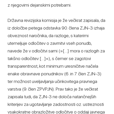
z njegovimi dejanskimi potrebami.
Državna revizijska komisija je že večkrat zapisala, da
iz določbe petega odstavka 90. člena ZJN-3 izhaja
obveznost naročnika, da razloge, s katerimi
utemeljuje odločitev o zavrnitvi vseh ponudb,
navede že v odločitvi sami (»[...] mora o razlogih za
takšno odločitev [...]«), s čemer se zagotovi
transparentnost, kot minimum uresničitve načela
enake obravnave ponudnikov (6. in 7. člen ZJN-3)
ter možnost uveljavljanja učinkovitega pravnega
varstva (9. člen ZPVPJN). Prav tako je že večkrat
zapisala tudi, da ZJN-3 ne določa natančnejših
kriterijev za ugotavljanje zadostnosti oz. ustreznosti
vsakokratne obrazložitve odločitve o oddaji javnega