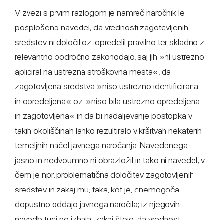
V zvezi s prvim razlogom je namreč naročnik le
posplošeno navedel, da vrednosti zagotovljenih
sredstev ni določil oz. opredelil pravilno ter skladno z
relevantno področno zakonodajo, saj jih »ni ustrezno
apliciral na ustrezna stroškovna mesta«, da
zagotovljena sredstva »niso ustrezno identificirana
in opredeljena« oz. »niso bila ustrezno opredeljena
in zagotovljena« in da bi nadaljevanje postopka v
takih okoliščinah lahko rezultiralo v kršitvah nekaterih
temeljnih načel javnega naročanja. Navedenega
jasno in nedvoumno ni obrazložil in tako ni navedel, v
čem je npr. problematična določitev zagotovljenih
sredstev in zakaj mu, taka, kot je, onemogoča
dopustno oddajo javnega naročila; iz njegovih
navedb tudi ne izhaja, zakaj šteje, da vrednost