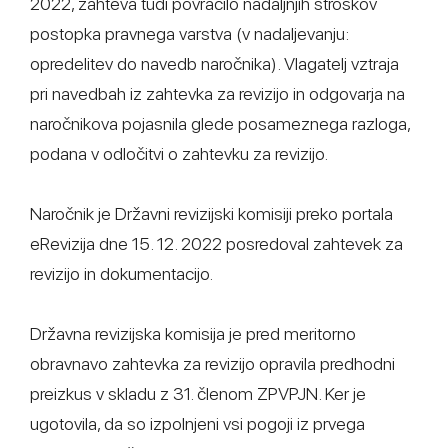
2022, zahteva tudi povračilo nadaljnjih stroškov
postopka pravnega varstva (v nadaljevanju:
opredelitev do navedb naročnika). Vlagatelj vztraja
pri navedbah iz zahtevka za revizijo in odgovarja na
naročnikova pojasnila glede posameznega razloga,
podana v odločitvi o zahtevku za revizijo.
Naročnik je Državni revizijski komisiji preko portala
eRevizija dne 15. 12. 2022 posredoval zahtevek za
revizijo in dokumentacijo.
Državna revizijska komisija je pred meritorno
obravnavo zahtevka za revizijo opravila predhodni
preizkus v skladu z 31. členom ZPVPJN. Ker je
ugotovila, da so izpolnjeni vsi pogoji iz prvega