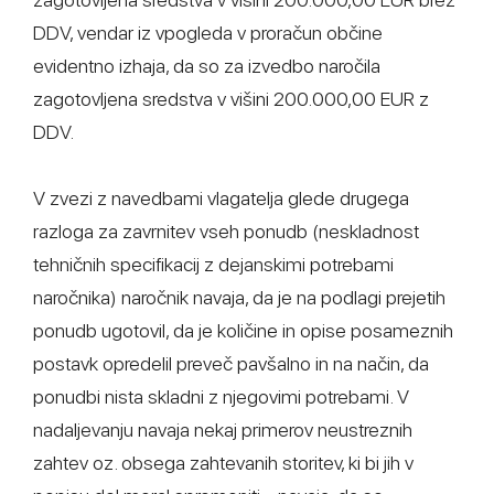
DDV, vendar iz vpogleda v proračun občine
evidentno izhaja, da so za izvedbo naročila
zagotovljena sredstva v višini 200.000,00 EUR z
DDV.
V zvezi z navedbami vlagatelja glede drugega
razloga za zavrnitev vseh ponudb (neskladnost
tehničnih specifikacij z dejanskimi potrebami
naročnika) naročnik navaja, da je na podlagi prejetih
ponudb ugotovil, da je količine in opise posameznih
postavk opredelil preveč pavšalno in na način, da
ponudbi nista skladni z njegovimi potrebami. V
nadaljevanju navaja nekaj primerov neustreznih
zahtev oz. obsega zahtevanih storitev, ki bi jih v