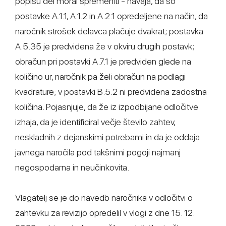
popisu del moral spremeniti - navaja, da so
postavke A.1.1, A.1.2 in A.2.1 opredeljene na način, da
naročnik strošek delavca plačuje dvakrat; postavka
A.5.35 je predvidena že v okviru drugih postavk;
obračun pri postavki A.7.1 je predviden glede na
količino ur, naročnik pa želi obračun na podlagi
kvadrature; v postavki B.5.2 ni predvidena zadostna
količina. Pojasnjuje, da že iz izpodbijane odločitve
izhaja, da je identificiral večje število zahtev,
neskladnih z dejanskimi potrebami in da je oddaja
javnega naročila pod takšnimi pogoji najmanj
negospodarna in neučinkovita.
Vlagatelj se je do navedb naročnika v odločitvi o
zahtevku za revizijo opredelil v vlogi z dne 15. 12.