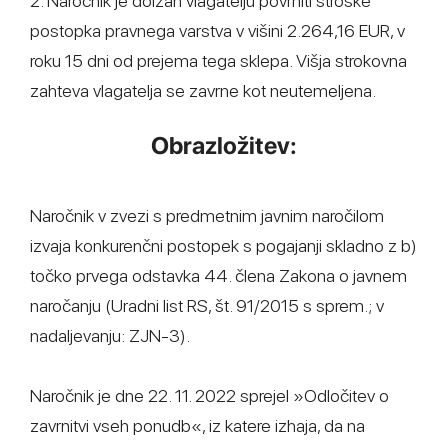
2. Naročnik je dolžan vlagatelju povrniti stroške
postopka pravnega varstva v višini 2.264,16 EUR, v
roku 15 dni od prejema tega sklepa. Višja strokovna
zahteva vlagatelja se zavrne kot neutemeljena.
Obrazložitev:
Naročnik v zvezi s predmetnim javnim naročilom
izvaja konkurenčni postopek s pogajanji skladno z b)
točko prvega odstavka 44. člena Zakona o javnem
naročanju (Uradni list RS, št. 91/2015 s sprem.; v
nadaljevanju: ZJN-3).
Naročnik je dne 22. 11. 2022 sprejel »Odločitev o
zavrnitvi vseh ponudb«, iz katere izhaja, da na