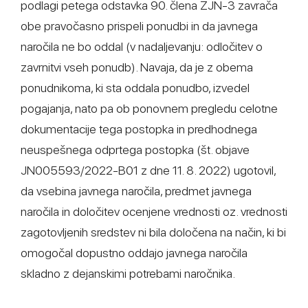
podlagi petega odstavka 90. člena ZJN-3 zavrača
obe pravočasno prispeli ponudbi in da javnega
naročila ne bo oddal (v nadaljevanju: odločitev o
zavrnitvi vseh ponudb). Navaja, da je z obema
ponudnikoma, ki sta oddala ponudbo, izvedel
pogajanja, nato pa ob ponovnem pregledu celotne
dokumentacije tega postopka in predhodnega
neuspešnega odprtega postopka (št. objave
JN005593/2022-B01 z dne 11. 8. 2022) ugotovil,
da vsebina javnega naročila, predmet javnega
naročila in določitev ocenjene vrednosti oz. vrednosti
zagotovljenih sredstev ni bila določena na način, ki bi
omogočal dopustno oddajo javnega naročila
skladno z dejanskimi potrebami naročnika.