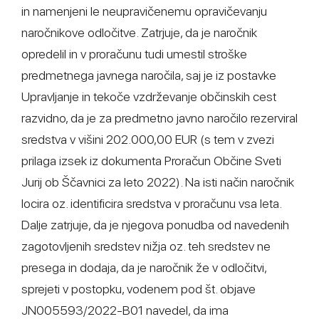
in namenjeni le neupravičenemu opravičevanju
naročnikove odločitve. Zatrjuje, da je naročnik
opredelil in v proračunu tudi umestil stroške
predmetnega javnega naročila, saj je iz postavke
Upravljanje in tekoče vzdrževanje občinskih cest
razvidno, da je za predmetno javno naročilo rezerviral
sredstva v višini 202.000,00 EUR (s tem v zvezi
prilaga izsek iz dokumenta Proračun Občine Sveti
Jurij ob Ščavnici za leto 2022). Na isti način naročnik
locira oz. identificira sredstva v proračunu vsa leta.
Dalje zatrjuje, da je njegova ponudba od navedenih
zagotovljenih sredstev nižja oz. teh sredstev ne
presega in dodaja, da je naročnik že v odločitvi,
sprejeti v postopku, vodenem pod št. objave
JN005593/2022-B01 navedel, da ima