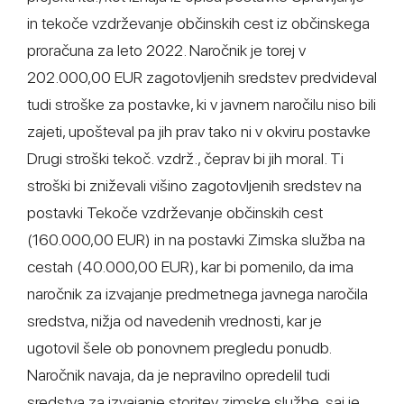
in tekoče vzdrževanje občinskih cest iz občinskega
proračuna za leto 2022. Naročnik je torej v
202.000,00 EUR zagotovljenih sredstev predvideval
tudi stroške za postavke, ki v javnem naročilu niso bili
zajeti, upošteval pa jih prav tako ni v okviru postavke
Drugi stroški tekoč. vzdrž., čeprav bi jih moral. Ti
stroški bi zniževali višino zagotovljenih sredstev na
postavki Tekoče vzdrževanje občinskih cest
(160.000,00 EUR) in na postavki Zimska služba na
cestah (40.000,00 EUR), kar bi pomenilo, da ima
naročnik za izvajanje predmetnega javnega naročila
sredstva, nižja od navedenih vrednosti, kar je
ugotovil šele ob ponovnem pregledu ponudb.
Naročnik navaja, da je nepravilno opredelil tudi
sredstva za izvajanje storitev zimske službe, saj je