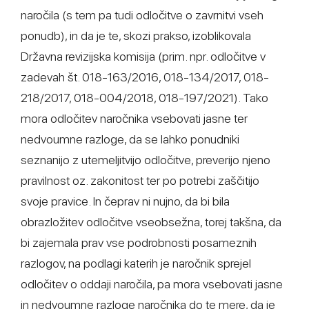
naročila (s tem pa tudi odločitve o zavrnitvi vseh
ponudb), in da je te, skozi prakso, izoblikovala
Državna revizijska komisija (prim. npr. odločitve v
zadevah št. 018-163/2016, 018-134/2017, 018-
218/2017, 018-004/2018, 018-197/2021). Tako
mora odločitev naročnika vsebovati jasne ter
nedvoumne razloge, da se lahko ponudniki
seznanijo z utemeljitvijo odločitve, preverijo njeno
pravilnost oz. zakonitost ter po potrebi zaščitijo
svoje pravice. In čeprav ni nujno, da bi bila
obrazložitev odločitve vseobsežna, torej takšna, da
bi zajemala prav vse podrobnosti posameznih
razlogov, na podlagi katerih je naročnik sprejel
odločitev o oddaji naročila, pa mora vsebovati jasne
in nedvoumne razloge naročnika do te mere, da je