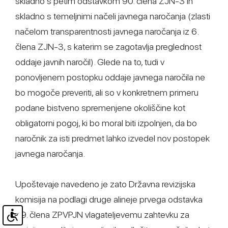
skladno s petim odstavkom 90. člena ZJN-3 in
skladno s temeljnimi načeli javnega naročanja (zlasti
načelom transparentnosti javnega naročanja iz 6.
člena ZJN-3, s katerim se zagotavlja preglednost
oddaje javnih naročil). Glede na to, tudi v
ponovljenem postopku oddaje javnega naročila ne
bo mogoče preveriti, ali so v konkretnem primeru
podane bistveno spremenjene okoliščine kot
obligatorni pogoj, ki bo moral biti izpolnjen, da bo
naročnik za isti predmet lahko izvedel nov postopek
javnega naročanja.
Upoštevaje navedeno je zato Državna revizijska
komisija na podlagi druge alineje prvega odstavka
39. člena ZPVPJN vlagateljevemu zahtevku za