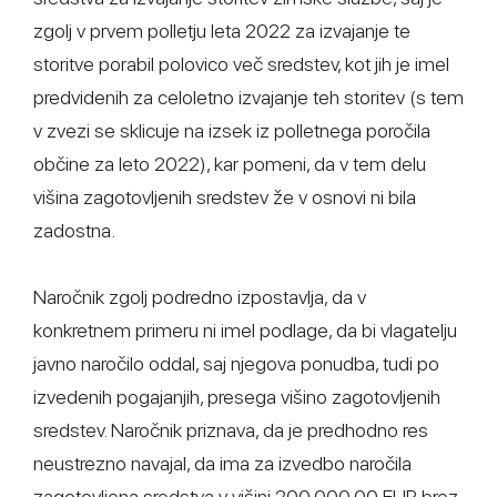
zgolj v prvem polletju leta 2022 za izvajanje te
storitve porabil polovico več sredstev, kot jih je imel
predvidenih za celoletno izvajanje teh storitev (s tem
v zvezi se sklicuje na izsek iz polletnega poročila
občine za leto 2022), kar pomeni, da v tem delu
višina zagotovljenih sredstev že v osnovi ni bila
zadostna.
Naročnik zgolj podredno izpostavlja, da v
konkretnem primeru ni imel podlage, da bi vlagatelju
javno naročilo oddal, saj njegova ponudba, tudi po
izvedenih pogajanjih, presega višino zagotovljenih
sredstev. Naročnik priznava, da je predhodno res
neustrezno navajal, da ima za izvedbo naročila
zagotovljena sredstva v višini 200.000,00 EUR brez