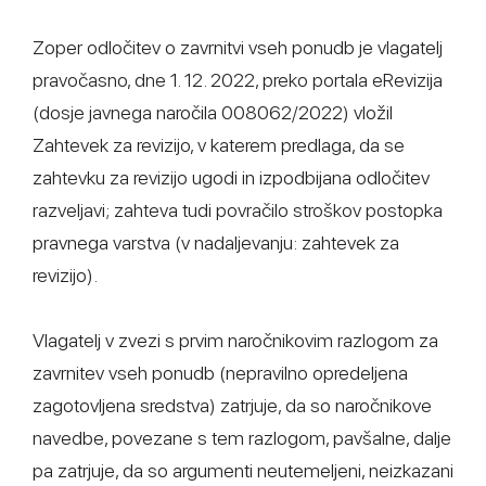
Zoper odločitev o zavrnitvi vseh ponudb je vlagatelj
pravočasno, dne 1. 12. 2022, preko portala eRevizija
(dosje javnega naročila 008062/2022) vložil
Zahtevek za revizijo, v katerem predlaga, da se
zahtevku za revizijo ugodi in izpodbijana odločitev
razveljavi; zahteva tudi povračilo stroškov postopka
pravnega varstva (v nadaljevanju: zahtevek za
revizijo).
Vlagatelj v zvezi s prvim naročnikovim razlogom za
zavrnitev vseh ponudb (nepravilno opredeljena
zagotovljena sredstva) zatrjuje, da so naročnikove
navedbe, povezane s tem razlogom, pavšalne, dalje
pa zatrjuje, da so argumenti neutemeljeni, neizkazani