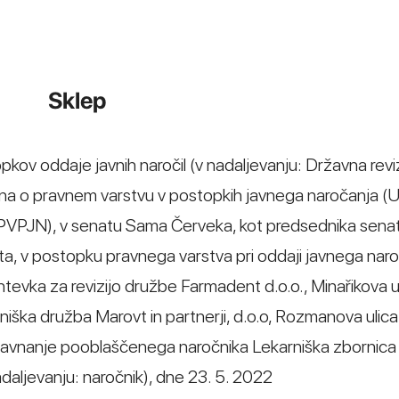
Sklep
opkov oddaje javnih naročil (v nadaljevanju: Državna revi
kona o pravnem varstvu v postopkih javnega naročanja (Ur
 ZPVPJN), v senatu Sama Červeka, kot predsednika sena
a, v postopku pravnega varstva pri oddaji javnega naro
tevka za revizijo družbe Farmadent d.o.o., Minařikova ul
niška družba Marovt in partnerji, d.o.o, Rozmanova ulica
er ravnanje pooblaščenega naročnika Lekarniška zbornica
adaljevanju: naročnik), dne 23. 5. 2022