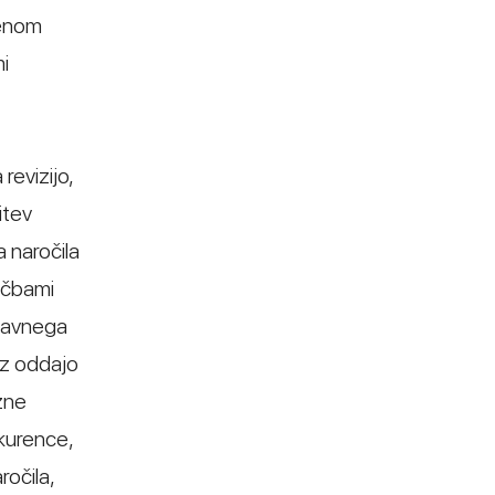
menom
i
revizijo,
itev
 naročila
očbami
 javnega
i z oddajo
zne
nkurence,
očila,