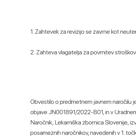
1. Zahtevek za revizijo se zavrne kot neute
2. Zahteva vlagatelja za povrnitev stroško
Obvestilo o predmetnem javnem naročilu je b
objave JN001891/2022-B01, in v Uradnem 
Naročnik, Lekarniška zbornica Slovenije, izv
posameznih naročnikov, navedenih v 1. točk