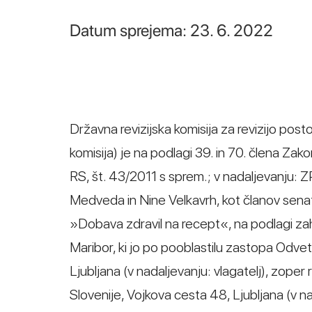
Datum sprejema: 23. 6. 2022
Državna revizijska komisija za revizijo post
komisija) je na podlagi 39. in 70. člena Za
RS, št. 43/2011 s sprem.; v nadaljevanju:
Medveda in Nine Velkavrh, kot članov senat
»Dobava zdravil na recept«, na podlagi zah
Maribor, ki jo po pooblastilu zastopa Odvet
Ljubljana (v nadaljevanju: vlagatelj), zop
Slovenije, Vojkova cesta 48, Ljubljana (v n