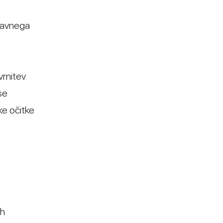
 javnega
vrnitev
se
ke očitke
ih