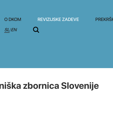
O DKOM
REVIZIJSKE ZADEVE
PREKRŠ
SL
EN
/
iška zbornica Slovenije