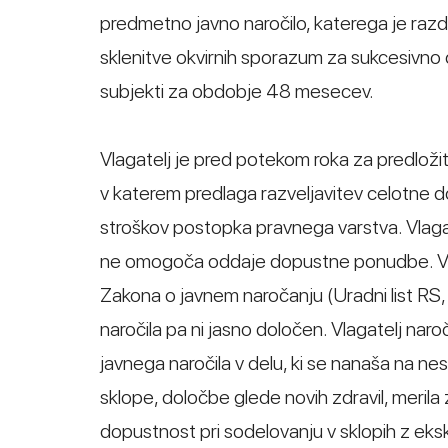
predmetno javno naročilo, katerega je ra
sklenitve okvirnih sporazum za sukcesivno
subjekti za obdobje 48 mesecev.
Vlagatelj je pred potekom roka za predložit
v katerem predlaga razveljavitev celotne d
stroškov postopka pravnega varstva. Vlagat
ne omogoča oddaje dopustne ponudbe. Vlagat
Zakona o javnem naročanju (Uradni list RS,
naročila pa ni jasno določen. Vlagatelj naro
javnega naročila v delu, ki se nanaša na n
sklope, določbe glede novih zdravil, merila
dopustnost pri sodelovanju v sklopih z eks