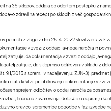
zdelil na 35 sklopov, oddaja po odprtem postopku z na
 dobavo zdravil na recept po sklopih z več gospodarskim
ev ponudb z vlogo z dne 28. 4. 2022 vložil zahtevek za 
okumentacije v zvezi z oddajo javnega naročila in povrn
elj zatrjuje, da dokumentacija v zvezi z oddajo javnega
elj zatrjuje, da sklopi niso oblikovani v skladu z dol
 št. 91/2015 s sprem.; v nadaljevanju: ZJN-3), predmet
čniku očita kršitve pri oblikovanju dokumentacije v zvez
esočasen sprejem odločitev o oddaji naročila za posame
 za izbor, finančna zavarovanja, določbe o odpiranju ko
kluzivno pravico, spremembe pogodbe v fazi izvedbe nar