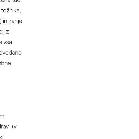
 tožnika,
 in zanje
lj z
e vsa
 Povedano
embna
.
im
avil (v
ki