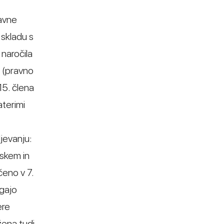
žavne
 skladu s
 naročila
u (pravno
15. člena
aterimi
jevanju:
jskem in
čeno v 7.
agajo
ere
žena tudi