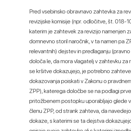
Pred vsebinsko obravnavo zahtevka za reviz
revizijske komisije (npr. odločitve, št. 0
katerim je zahtevek za revizijo namenjen zat
domnevno storil naročnik, v ta namen pa Z
relevantnih) dejstev in predlaganju (prav
določa le, da mora vlagatelj v zahtevku za r
se kršitve dokazujejo, je potrebno zahteve 
dokazovanja poiskati v Zakonu o pravdnem p
ZPP), katerega določbe se na podlagi prve
pritožbenem postopku uporabljajo glede vp
členu ZPP, od strank zahteva, da navedejo 
dokaze, s katerimi se ta dejstva dokazujejo
opirajo svoje zahtevke ali s katerimi izpod