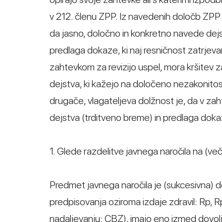
v 212. členu ZPP. Iz navedenih določb ZPP 
da jasno, določno in konkretno navede dejs
predlaga dokaze, ki naj resničnost zatrjeva
zahtevkom za revizijo uspel, mora kršitev z
dejstva, ki kažejo na določeno nezakonitos
drugače, vlagateljeva dolžnost je, da v z
dejstva (trditveno breme) in predlaga dok
1. Glede razdelitve javnega naročila na (več) s
Predmet javnega naročila je (sukcesivna) d
predpisovanja oziroma izdaje zdravil: Rp, R
nadaljevanju: CBZ), imajo eno izmed dovolje