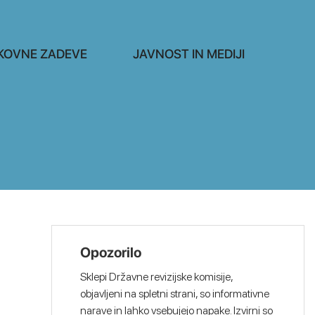
KOVNE ZADEVE
JAVNOST IN MEDIJI
Opozorilo
Sklepi Državne revizijske komisije,
objavljeni na spletni strani, so informativne
narave in lahko vsebujejo napake. Izvirni so