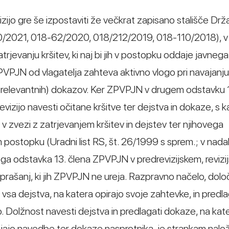
ijo gre še izpostaviti že večkrat zapisano stališče Dr
18-10/2021, 018-62/2020, 018/212/2019, 018-110/2018), v
rjevanju kršitev, ki naj bi jih v postopku oddaje javnega
PVPJN od vlagatelja zahteva aktivno vlogo pri navajanj
no relevantnih) dokazov. Ker ZPVPJN v drugem odstavku 
evizijo navesti očitane kršitve ter dejstva in dokaze, s k
v zvezi z zatrjevanjem kršitev in dejstev ter njihovega
ostopku (Uradni list RS, št. 26/1999 s sprem.; v nadal
ga odstavka 13. člena ZPVPJN v predrevizijskem, revizi
rašanj, ki jih ZPVPJN ne ureja. Razpravno načelo, dolo
vsa dejstva, na katera opirajo svoje zahtevke, in predl
. Dolžnost navesti dejstva in predlagati dokaze, na kat
bijajo navedbe ter dokaze nasprotnika, je strankam nalo