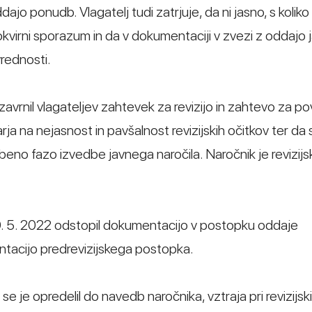
jo ponudb. Vlagatelj tudi zatrjuje, da ni jasno, s koliko
okvirni sporazum in da v dokumentaciji v zvezi z oddajo
rednosti.
zavrnil vlagateljev zahtevek za revizijo in zahtevo za po
a na nejasnost in pavšalnost revizijskih očitkov ter da 
dbeno fazo izvedbe javnega naročila. Naročnik je revizijs
 30. 5. 2022 odstopil dokumentacijo v postopku oddaje
tacijo predrevizijskega postopka.
 se je opredelil do navedb naročnika, vztraja pri revizijsk