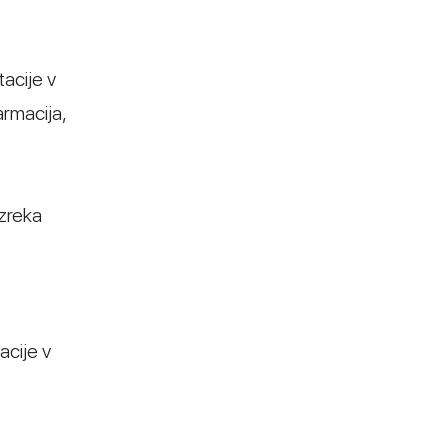
tacije v
armacija,
izreka
acije v