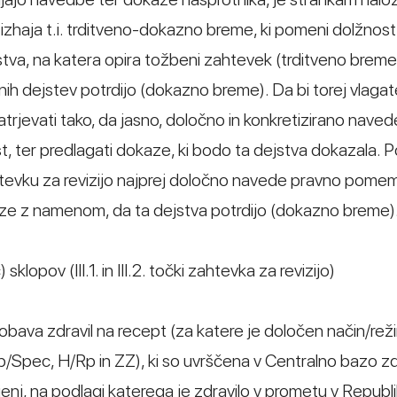
izhaja t.i. trditveno-dokazno breme, ki pomeni dolžnost
tva, na katera opira tožbeni zahtevek (trditveno breme)
nih dejstev potrdijo (dokazno breme). Da bi torej vlagate
atrjevati tako, da jasno, določno in konkretizirano naved
t, ter predlagati dokaze, ki bodo ta dejstva dokazala.
ahtevku za revizijo najprej določno navede pravno pom
aze z namenom, da ta dejstva potrdijo (dokazno breme)
klopov (III.1. in III.2. točki zahtevka za revizijo)
obava zdravil na recept (za katere je določen način/rež
p/Spec, H/Rp in ZZ), ki so uvrščena v Centralno bazo zdr
nj, na podlagi katerega je zdravilo v prometu v Republi