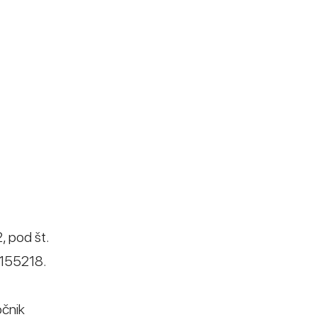
, pod št.
-155218.
očnik