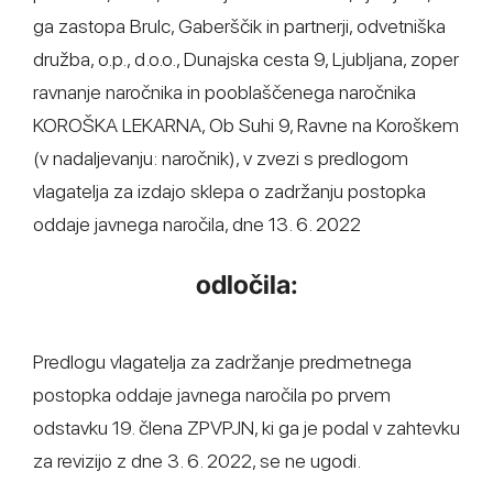
ga zastopa Brulc, Gaberščik in partnerji, odvetniška
družba, o.p., d.o.o., Dunajska cesta 9, Ljubljana, zoper
ravnanje naročnika in pooblaščenega naročnika
KOROŠKA LEKARNA, Ob Suhi 9, Ravne na Koroškem
(v nadaljevanju: naročnik), v zvezi s predlogom
vlagatelja za izdajo sklepa o zadržanju postopka
oddaje javnega naročila, dne 13. 6. 2022
odločila:
Predlogu vlagatelja za zadržanje predmetnega
postopka oddaje javnega naročila po prvem
odstavku 19. člena ZPVPJN, ki ga je podal v zahtevku
za revizijo z dne 3. 6. 2022, se ne ugodi.