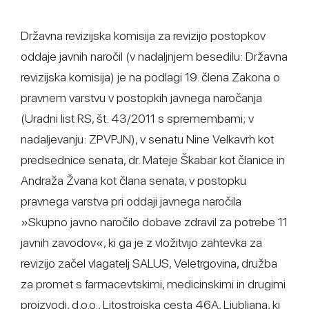
Državna revizijska komisija za revizijo postopkov
oddaje javnih naročil (v nadaljnjem besedilu: Državna
revizijska komisija) je na podlagi 19. člena Zakona o
pravnem varstvu v postopkih javnega naročanja
(Uradni list RS, št. 43/2011 s spremembami; v
nadaljevanju: ZPVPJN), v senatu Nine Velkavrh kot
predsednice senata, dr. Mateje Škabar kot članice in
Andraža Žvana kot člana senata, v postopku
pravnega varstva pri oddaji javnega naročila
»Skupno javno naročilo dobave zdravil za potrebe 11
javnih zavodov«, ki ga je z vložitvijo zahtevka za
revizijo začel vlagatelj SALUS, Veletrgovina, družba
za promet s farmacevtskimi, medicinskimi in drugimi
proizvodi, d.o.o., Litostrojska cesta 46A, Ljubljana, ki