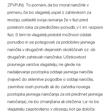
ZPVPJN). To pomeni, da bo moral naročnik v
primeru, če bo vlagatelj uspel z zahtevkom za
revizijo, uskladiti svoja ravnanja že v fazi pred
potekom roka za predložitev ponudb, v t. im. razpisni
fazi. S tem bi vlagatelj pridobil možnost oddati
ponudbo in se potegovati za pridobitev javnega
naročila v drugačnih dejanskih okoliščinah oz. ob
drugačnih zahtevah naročnika. Učinkovitost
pravnega varstva vlagatelju, ne glede na
nadaljevanje postopka oddaje javnega naročila
(največ do sklenitve pogodbe o oddaji naročila,
zavrnitve vseh ponudb ali do začetka novega
postopka javnega naročanja za isti predmet javnega
naročanja), ne bo zmanjšana ali otežena. Le-to bo
vlagatelju zagotovljeno v obsegu, kot ga določa