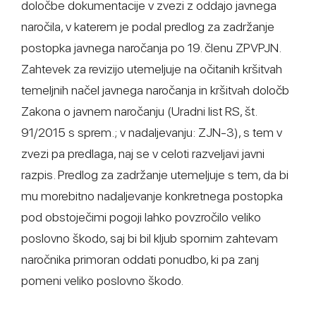
določbe dokumentacije v zvezi z oddajo javnega
naročila, v katerem je podal predlog za zadržanje
postopka javnega naročanja po 19. členu ZPVPJN.
Zahtevek za revizijo utemeljuje na očitanih kršitvah
temeljnih načel javnega naročanja in kršitvah določb
Zakona o javnem naročanju (Uradni list RS, št.
91/2015 s sprem.; v nadaljevanju: ZJN-3), s tem v
zvezi pa predlaga, naj se v celoti razveljavi javni
razpis. Predlog za zadržanje utemeljuje s tem, da bi
mu morebitno nadaljevanje konkretnega postopka
pod obstoječimi pogoji lahko povzročilo veliko
poslovno škodo, saj bi bil kljub spornim zahtevam
naročnika primoran oddati ponudbo, ki pa zanj
pomeni veliko poslovno škodo.