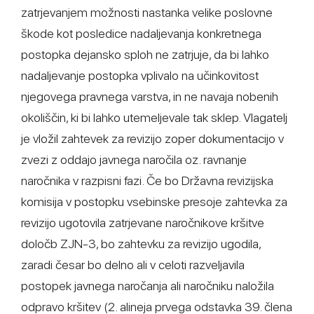
zatrjevanjem možnosti nastanka velike poslovne
škode kot posledice nadaljevanja konkretnega
postopka dejansko sploh ne zatrjuje, da bi lahko
nadaljevanje postopka vplivalo na učinkovitost
njegovega pravnega varstva, in ne navaja nobenih
okoliščin, ki bi lahko utemeljevale tak sklep. Vlagatelj
je vložil zahtevek za revizijo zoper dokumentacijo v
zvezi z oddajo javnega naročila oz. ravnanje
naročnika v razpisni fazi. Če bo Državna revizijska
komisija v postopku vsebinske presoje zahtevka za
revizijo ugotovila zatrjevane naročnikove kršitve
določb ZJN-3, bo zahtevku za revizijo ugodila,
zaradi česar bo delno ali v celoti razveljavila
postopek javnega naročanja ali naročniku naložila
odpravo kršitev (2. alineja prvega odstavka 39. člena