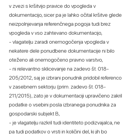
v zvezi s kršitvijo pravice do vpogleda v
dokumentacijo, sicer pa je lahko očital kršitve glede
neizpolnjevanja referenčnega pogoja tudi brez
vpogleda v vso zahtevano dokumentacijo,
- vlagatelju zaradi onemogočenja vpogleda v
nekatere dele ponudbene dokumentacije ni bilo
oteženo ali onemogočeno pravno varstvo,
- ni relevantno sklicevanje na zadevo št. 018-
205/2012, saj je izbrani ponudnik pridobil referenco
v zasebnem sektorju (prim. zadevo št. 018-
211/2015), zato je v dokumentaciji upravičeno zakril
podatke o vsebini posla izbranega ponudnika za
gospodarski subjekt B,
- je vlagatelju razkril tudi identiteto podizvajalca, ne
pa tudi podatkov o vrsti in količini del, ki jih bo