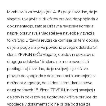
Iz zahtevka za revizijo (str. 4–5) pa je razvidno, da je
vlagatelj uveljavljal tudi kršitev pravice do vpogleda v
dokumentacijo, zato je Državna revizijska komisija
najprej obravnavala vlagateljeve navedbe v zvezi s
to kršitvijo. Državna revizijska komisija pri tem dodaja,
da je iz pogoja iz prve povedi iz prvega odstavka 31.
člena ZPVPJN (»Če vlagatelj dejstev in dokazov iz
drugega odstavka 15. člena ne more navesti ali
predlagati«) razvidno, da je uveljavljanje kršitve
pravice do vpogleda v dokumentacijo usmerjena v
možnost vlagatelja, da zadosti temu, kar zahteva
drugi odstavek 15. člena ZPVPJN, in torej navajanju
dejstev in dokazov, saj ugotovitev kršitve pravice do
vpogleda v dokumentacijo ne bi bila podlaga za