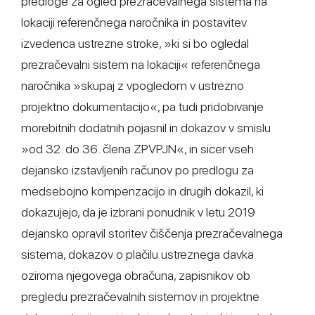
predloge za ogled prezračevalnega sistema na
lokaciji referenčnega naročnika in postavitev
izvedenca ustrezne stroke, »ki si bo ogledal
prezračevalni sistem na lokaciji« referenčnega
naročnika »skupaj z vpogledom v ustrezno
projektno dokumentacijo«, pa tudi pridobivanje
morebitnih dodatnih pojasnil in dokazov v smislu
»od 32. do 36. člena ZPVPJN«, in sicer vseh
dejansko izstavljenih računov po predlogu za
medsebojno kompenzacijo in drugih dokazil, ki
dokazujejo, da je izbrani ponudnik v letu 2019
dejansko opravil storitev čiščenja prezračevalnega
sistema, dokazov o plačilu ustreznega davka
oziroma njegovega obračuna, zapisnikov ob
pregledu prezračevalnih sistemov in projektne