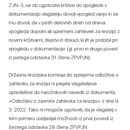
ZJN-3, se ob ugotovitvi kršitve do vpogleda v
dokumentacijo vlagatelju dovoli vpogled vanjo in se
mu dovoli, da v petih delovnih dneh od dneva
vpogleda dopolni ali spremeni zahtevek za revizijo z
novimi kršitvami, dejstvi in dokazi, ki jih je pridobil pri
vpogledu v dokumentacijo (gl. prvo in drugo poved
iz petega odstavka 31. člena ZPVPJN).
Državna revizijska komisija do sprejema odločitve o
zahtevku za revizijo ni prejela vlagateljeve
opredelitve do naročnikovih navedb iz dokumenta
»Odločitev o zavrnitvi zahtevka za revizijo« z dne 9.
3. 2022. Tako ni mogoče ugotoviti, da je vlagatelj v
tem primeru uveljavljal možnosti iz prve povedi iz
šestega odstavka 29. člena ZPVPJN.