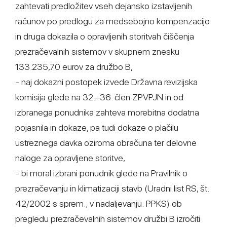
zahtevati predložitev vseh dejansko izstavljenih
računov po predlogu za medsebojno kompenzacijo
in druga dokazila o opravljenih storitvah čiščenja
prezračevalnih sistemov v skupnem znesku
133.235,70 eurov za družbo B,
- naj dokazni postopek izvede Državna revizijska
komisija glede na 32.–36. člen ZPVPJN in od
izbranega ponudnika zahteva morebitna dodatna
pojasnila in dokaze, pa tudi dokaze o plačilu
ustreznega davka oziroma obračuna ter delovne
naloge za opravljene storitve,
- bi moral izbrani ponudnik glede na Pravilnik o
prezračevanju in klimatizaciji stavb (Uradni list RS, št.
42/2002 s sprem.; v nadaljevanju: PPKS) ob
pregledu prezračevalnih sistemov družbi B izročiti