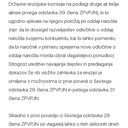
Državne revizijske komisije na podlagi druge ali tretje
alinee prvega odstavka 39. člena ZPVPJN), ki bi
ugodno vplivala na njegov položaj pri oddaji naročila
(npr. da bi dosegel razveljavitev odločitve o oddaji
naročila svojemu konkurentu, kar bi lahko pomenilo,
da bi naročnik v primeru sprejema nove odločitve o
oddaji naročila morda izbral vlagateljevo ponudbo).
Strogost ureditve navajanja dejstev in predlaganja
dokazov že ob vložitvi zahtevka za revizijo je
omiljena z možnostma iz prve povedi iz šestega
odstavka 29. člena ZPVPJN in petega odstavka 31.
člena ZPVPJN.
Skladno s prvo povedjo iz šestega odstavka 29.
člena ZPVPJN se vlagatelj lahko v treh delovnih dneh