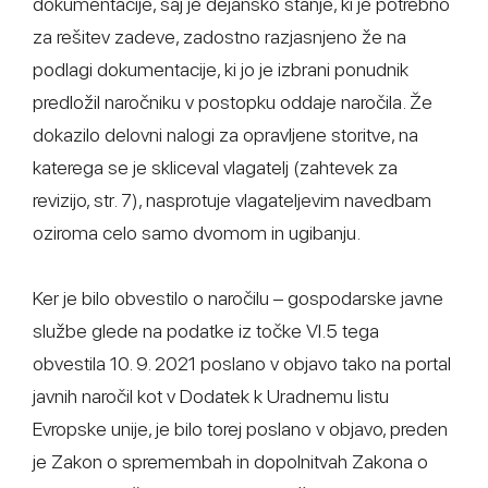
dokumentacije, saj je dejansko stanje, ki je potrebno
za rešitev zadeve, zadostno razjasnjeno že na
podlagi dokumentacije, ki jo je izbrani ponudnik
predložil naročniku v postopku oddaje naročila. Že
dokazilo delovni nalogi za opravljene storitve, na
katerega se je skliceval vlagatelj (zahtevek za
revizijo, str. 7), nasprotuje vlagateljevim navedbam
oziroma celo samo dvomom in ugibanju.
Ker je bilo obvestilo o naročilu – gospodarske javne
službe glede na podatke iz točke VI.5 tega
obvestila 10. 9. 2021 poslano v objavo tako na portal
javnih naročil kot v Dodatek k Uradnemu listu
Evropske unije, je bilo torej poslano v objavo, preden
je Zakon o spremembah in dopolnitvah Zakona o