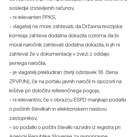
sosledje izstavljenih računov,
- ni relevanten PPKS,
- vlagatelj ne more zahtevati, da Državna revizijska
komisija zahteva dodatna dokazila oziroma da bi
moral naročnik zahtevati dodatna dokazila, ki jih ni
zahteval že v dokumentaciji v zvezi z oddajo
javnega naročila,
- je vlagatelj prekludiran (tretji odstavek 16. člena
ZPVPJN), če na portalu javnih naročil ni opozoril na
kršitve pri določitvi referenčnega pogoja,
- ni relevantno, če v obrazcu ESPD manjkajo podatki
o poštnih številkah in elektronskem naslovu
zastopnikov,
- so podatki o poštni številki razvidni iz registra pri
Agenciji Republike Slovenije za javnopravne