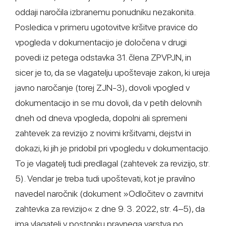
oddaji naročila izbranemu ponudniku nezakonita.
Posledica v primeru ugotovitve kršitve pravice do
vpogleda v dokumentacijo je določena v drugi
povedi iz petega odstavka 31. člena ZPVPJN, in
sicer je to, da se vlagatelju upoštevaje zakon, ki ureja
javno naročanje (torej ZJN-3), dovoli vpogled v
dokumentacijo in se mu dovoli, da v petih delovnih
dneh od dneva vpogleda, dopolni ali spremeni
zahtevek za revizijo z novimi kršitvami, dejstvi in
dokazi, ki jih je pridobil pri vpogledu v dokumentacijo.
To je vlagatelj tudi predlagal (zahtevek za revizijo, str.
5). Vendar je treba tudi upoštevati, kot je pravilno
navedel naročnik (dokument »Odločitev o zavrnitvi
zahtevka za revizijo« z dne 9. 3. 2022, str. 4–5), da
ima vlagatelj v postopku pravnega varstva po