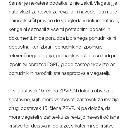
čemer je nekatere podatke iz nje zakril. Vlagatelj je
nato vložil zahtevek za revizijo in navedel, da mu je
naročnik kršil pravico do vpogleda v dokumentacijo,
ker ga ni seznanil z vsemi potrebnimi podatki in
dokumenti, in da ponudba izbranega ponudnika ni
dopustna, ker izbrani ponudnik ne izpolnjuje
referenčnega pogoja, pomanjkljivosti pa so tudi pri
izpolnitvi obrazca ESPD glede zastopnikov. Izbrani
ponudnik in naročnik sta nasprotovala vlagatelju.
Prvi odstavek 15. člena ZPVPJN določa obvezne
sestavine, ki jih mora vsebovati zahtevek za revizijo,
drugi odstavek 15. člena ZPVPJN pa določa, da
mora vlagatelj v zahtevku za revizijo navesti očitane
kršitve ter dejstva in dokaze, s katerimi se kršitve