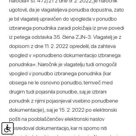
naročila« št. 472/21 z dne 9. 2. 2022, je naročnik
ugotovil, da je vlagateljeva ponudba dopustna, zato
je bil vlagatelj upravičen do vpogleda v ponudbo
izbranega ponudnika zaradi položaja iz prve povedi
iz petega odstavka 35. člena ZJN-3. Vlagatelj je z
dopisom z dne 11. 2. 2022 opredelil, da zahteva
vpogled v »ponudbeno dokumentacijo izbranega
ponudnika«. Naročnik je vlagatelju tudi omogočil
vpogled v ponudbo izbranega ponudnika (kar
obsega ne le osnovno ponudbo, temveč med
drugim tudi pojasnila ponudbe, saj je izbrani
ponudnik z njimi pojasnjeval vsebino ponudbene
dokumentacije), saj je 15. 2. 2022 po elektronski
pošti na pooblaščenčev elektronski naslov
posredoval dokumentacijo, kar ni sporno niti