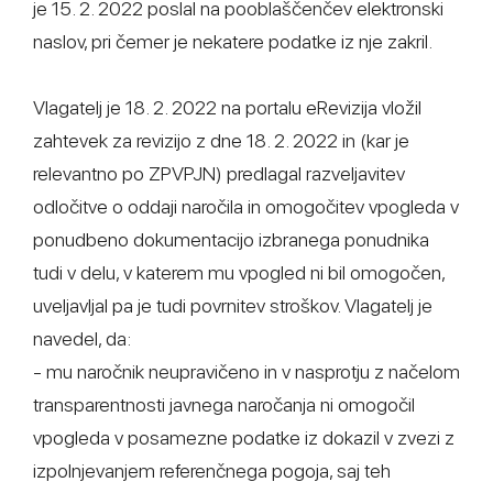
je 15. 2. 2022 poslal na pooblaščenčev elektronski
naslov, pri čemer je nekatere podatke iz nje zakril.
Vlagatelj je 18. 2. 2022 na portalu eRevizija vložil
zahtevek za revizijo z dne 18. 2. 2022 in (kar je
relevantno po ZPVPJN) predlagal razveljavitev
odločitve o oddaji naročila in omogočitev vpogleda v
ponudbeno dokumentacijo izbranega ponudnika
tudi v delu, v katerem mu vpogled ni bil omogočen,
uveljavljal pa je tudi povrnitev stroškov. Vlagatelj je
navedel, da:
- mu naročnik neupravičeno in v nasprotju z načelom
transparentnosti javnega naročanja ni omogočil
vpogleda v posamezne podatke iz dokazil v zvezi z
izpolnjevanjem referenčnega pogoja, saj teh