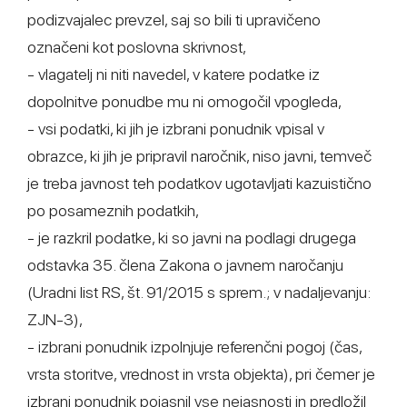
podizvajalec prevzel, saj so bili ti upravičeno
označeni kot poslovna skrivnost,
- vlagatelj ni niti navedel, v katere podatke iz
dopolnitve ponudbe mu ni omogočil vpogleda,
- vsi podatki, ki jih je izbrani ponudnik vpisal v
obrazce, ki jih je pripravil naročnik, niso javni, temveč
je treba javnost teh podatkov ugotavljati kazuistično
po posameznih podatkih,
- je razkril podatke, ki so javni na podlagi drugega
odstavka 35. člena Zakona o javnem naročanju
(Uradni list RS, št. 91/2015 s sprem.; v nadaljevanju:
ZJN-3),
- izbrani ponudnik izpolnjuje referenčni pogoj (čas,
vrsta storitve, vrednost in vrsta objekta), pri čemer je
izbrani ponudnik pojasnil vse nejasnosti in predložil