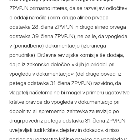
ZPVPJN primarno interes, da se razveljavi odločitev
o oddaji naročila (prim. drugo alineo prvega
odstavka 28. člena ZPVPJN in drugo alineo prvega
odstavka 39. člena ZPVPJN), ne pa le, da vpogleda
v (ponudbeno) dokumentacijo (izbranega
ponudnika). Državna revizijska komisija še dodaja,
da je iz zakonske določbe »ki jih je pridobil pri
vpogledu v dokumentacijo« (del druge povedi iz
petega odstavka 31. člena ZPVPJN) razvidno, da
vlagatelj načeloma ne bi mogel v primeru ugotovitve
kršitve pravice do vpogleda v dokumentacijo pri
dopolnitvi ali spremembi zahtevka za revizijo po
drugi povedi iz petega odstavka 31. člena ZPVPJN
uveljavljati tudi kršitev, dejstev in dokazov, ki niso
posledica ugotovitve kršitve pravice do vpogleda v