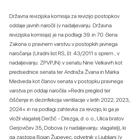
Državna revizijska komisija za revizijo postopkov
oddaje javnih naročil (v nadaljevanju: Državna
revizijska komisija) je na podlagi 39. in 70. člena
Zakona o pravnem varstvu v postopkih javnega
naročanja (Uradni list RS, št. 43/2011 s sprem.; v
nadaljevanju: ZPVPJN) v senatu Nine Velkavrh kot
predsednice senata ter Andraža Žvana in Marka
Medveda kot članov senata v postopku pravnega
varstva pri oddaji naročila »Redni pregled ter
čiščenje in dezinfekcija ventilacije v letih 2022, 2023,
2024« in na podlagi zahtevka za revizijo, ki ga je
vložil vlagatelj Deržič - Drezga, d. o. o., Ulica bratov
Gerjovičev 35, Dobova (v nadaljevanju: vlagatelj), ki
ga zastopa Bojan Župevec, odvetnik v Ljubljani (v