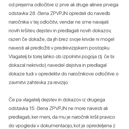
od prejema odločitve iz prve ali druge alinee prvega
odstavka 28. člena ZPVPJN opredeli do navedb
naročnika v tej odločitvi, vendar ne sme navajati
novih kršitev, dejstev in predlagati novih dokazov,
razen če dokaže, da jih brez svoje krivde ni mogel
navesti ali predložiti v predrevizijskem postopku.
Vlagatelj bi torej lahko ob izpolnitvi pogoja (tj. če bi
dokazal nekrivdo) navedel dejstva in predlagal
dokaze tudi v opredelitvi do naročnikove odločitve o
zavrnitvi zahtevka za revizijo.
Če pa vlagatelj dejstev in dokazov iz drugega
odstavka 15. člena ZPVPJN ne more navesti ali
predlagati, ker meni, da mu je naročnik kršil pravico
do vpogleda v dokumentacijo, kot je opredeljena z