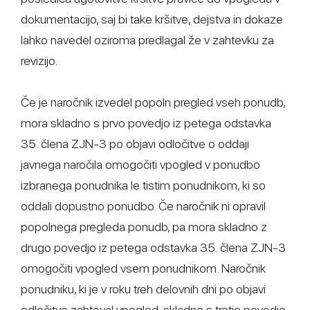
dokumentacijo, saj bi take kršitve, dejstva in dokaze
lahko navedel oziroma predlagal že v zahtevku za
revizijo.
Če je naročnik izvedel popoln pregled vseh ponudb,
mora skladno s prvo povedjo iz petega odstavka
35. člena ZJN-3 po objavi odločitve o oddaji
javnega naročila omogočiti vpogled v ponudbo
izbranega ponudnika le tistim ponudnikom, ki so
oddali dopustno ponudbo. Če naročnik ni opravil
popolnega pregleda ponudb, pa mora skladno z
drugo povedjo iz petega odstavka 35. člena ZJN-3
omogočiti vpogled vsem ponudnikom. Naročnik
ponudniku, ki je v roku treh delovnih dni po objavi
odločitve zahteval vpogled, skladno s tretjo povedjo