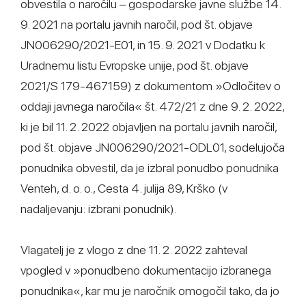
obvestila o naročilu – gospodarske javne službe 14.
9. 2021 na portalu javnih naročil, pod št. objave
JN006290/2021-E01, in 15. 9. 2021 v Dodatku k
Uradnemu listu Evropske unije, pod št. objave
2021/S 179-467159) z dokumentom »Odločitev o
oddaji javnega naročila« št. 472/21 z dne 9. 2. 2022,
ki je bil 11. 2. 2022 objavljen na portalu javnih naročil,
pod št. objave JN006290/2021-ODL01, sodelujoča
ponudnika obvestil, da je izbral ponudbo ponudnika
Venteh, d. o. o., Cesta 4. julija 89, Krško (v
nadaljevanju: izbrani ponudnik).
Vlagatelj je z vlogo z dne 11. 2. 2022 zahteval
vpogled v »ponudbeno dokumentacijo izbranega
ponudnika«, kar mu je naročnik omogočil tako, da jo