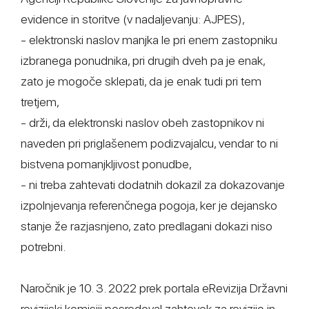
evidence in storitve (v nadaljevanju: AJPES),
- elektronski naslov manjka le pri enem zastopniku
izbranega ponudnika, pri drugih dveh pa je enak,
zato je mogoče sklepati, da je enak tudi pri tem
tretjem,
- drži, da elektronski naslov obeh zastopnikov ni
naveden pri priglašenem podizvajalcu, vendar to ni
bistvena pomanjkljivost ponudbe,
- ni treba zahtevati dodatnih dokazil za dokazovanje
izpolnjevanja referenčnega pogoja, ker je dejansko
stanje že razjasnjeno, zato predlagani dokazi niso
potrebni.
Naročnik je 10. 3. 2022 prek portala eRevizija Državni
revizijski komisiji posredoval zahtevek za revizijo in