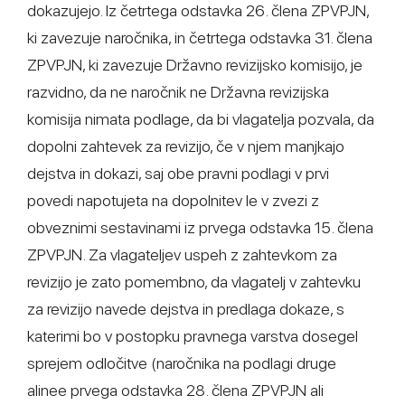
dokazujejo. Iz četrtega odstavka 26. člena ZPVPJN,
ki zavezuje naročnika, in četrtega odstavka 31. člena
ZPVPJN, ki zavezuje Državno revizijsko komisijo, je
razvidno, da ne naročnik ne Državna revizijska
komisija nimata podlage, da bi vlagatelja pozvala, da
dopolni zahtevek za revizijo, če v njem manjkajo
dejstva in dokazi, saj obe pravni podlagi v prvi
povedi napotujeta na dopolnitev le v zvezi z
obveznimi sestavinami iz prvega odstavka 15. člena
ZPVPJN. Za vlagateljev uspeh z zahtevkom za
revizijo je zato pomembno, da vlagatelj v zahtevku
za revizijo navede dejstva in predlaga dokaze, s
katerimi bo v postopku pravnega varstva dosegel
sprejem odločitve (naročnika na podlagi druge
alinee prvega odstavka 28. člena ZPVPJN ali