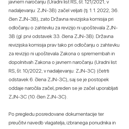
javnem naročanju (Uradni list RS, št. 121/2021; v
nadaljevanju: ZJN-3B) začel veljati (tj. 1. 1. 2022; 36.
člen ZJN-3B), zato Državna revizijska komisija pri
odločanju o zahtevku za revizijo ni upoštevala ZJN-
3B (gl. prvi odstavek 33. člena ZJN-3B). Državna
revizijska komisija prav tako pri odločanju o zahtevku
za revizijo ni upoštevala Zakona o spremembah in
dopolnitvah Zakona o javnem naročanju (Uradni list
RS, št. 10/2022; v nadaljevanju: ZJN-3C) (četrti
odstavek 6. člena ZJN-3C), saj se je postopek
oddaje naročila začel, preden se je začel uporabljati
ZJN-3C (10. člen ZJN-3C).
Po pregledu posredovane dokumentacije ter
preučitvi navedb vlagatelja, izbranega ponudnika in