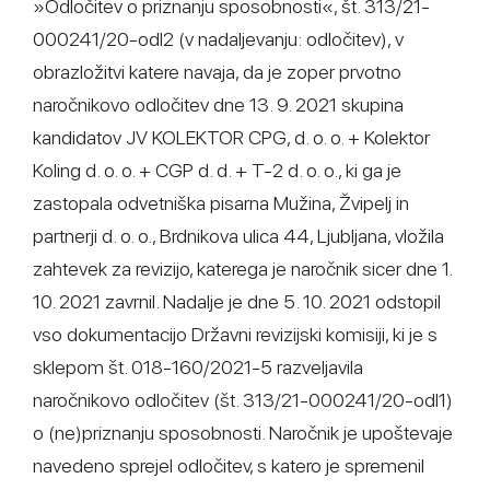
»Odločitev o priznanju sposobnosti«, št. 313/21-
000241/20-odl2 (v nadaljevanju: odločitev), v
obrazložitvi katere navaja, da je zoper prvotno
naročnikovo odločitev dne 13. 9. 2021 skupina
kandidatov JV KOLEKTOR CPG, d. o. o. + Kolektor
Koling d. o. o. + CGP d. d. + T-2 d. o. o., ki ga je
zastopala odvetniška pisarna Mužina, Žvipelj in
partnerji d. o. o., Brdnikova ulica 44, Ljubljana, vložila
zahtevek za revizijo, katerega je naročnik sicer dne 1.
10. 2021 zavrnil. Nadalje je dne 5. 10. 2021 odstopil
vso dokumentacijo Državni revizijski komisiji, ki je s
sklepom št. 018-160/2021-5 razveljavila
naročnikovo odločitev (št. 313/21-000241/20-odl1)
o (ne)priznanju sposobnosti. Naročnik je upoštevaje
navedeno sprejel odločitev, s katero je spremenil