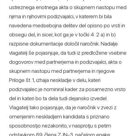
ustreznega enotnega akta o skupnem nastopu med
njima in njihovimi podizvajalci, v katerem bi bila
navedena medsebojna delitev del opisno po vrsti in
obsegu del, in sicer, kot ga je v točki 4. 2 a) in b)
razpisne dokumentacije določil naročnik. Nadalje
vlagatelj še pojasnjuje, da tudi iz predložene vsebine
dogovorov med partnerjema in podizvajalci, akta o
skupnem nastopu med partnerjema in njegove
Priloge št. 1, izhaja neskladje v delu, kateri
podizvajalec je nominiral kader za posamezno vrsto
del in kateri bo ta dela tudi dejansko izvedel.
Vlagatelj tako pojasnjuje, da je naročnik v zvezi z
omenjenim neskladjem kandidata s priznano
sposobnostjo nezakonito, v nasprotju s petim
odstavkom 89. člena ZJN-3, načelom enake