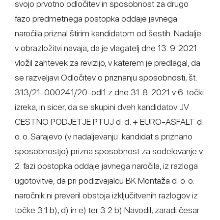
svojo prvotno odločitev in sposobnost za drugo
fazo predmetnega postopka oddaje javnega
naročila priznal štirim kandidatom od šestih. Nadalje
v obrazložitvi navaja, da je vlagatelj dne 13. 9. 2021
vložil zahtevek za revizijo, v katerem je predlagal, da
se razveljavi Odločitev o priznanju sposobnosti, št.
313/21-000241/20-odl1 z dne 31. 8. 2021 v 6. točki
izreka, in sicer, da se skupini dveh kandidatov JV
CESTNO PODJETJE PTUJ d. d. + EURO-ASFALT d.
o. o. Sarajevo (v nadaljevanju: kandidat s priznano
sposobnostjo) prizna sposobnost za sodelovanje v
2. fazi postopka oddaje javnega naročila, iz razloga
ugotovitve, da pri podizvajalcu BK Montaža d. o. o.
naročnik ni preveril obstoja izključitvenih razlogov iz
točke 3.1 b), d) in e) ter 3.2 b) Navodil, zaradi česar