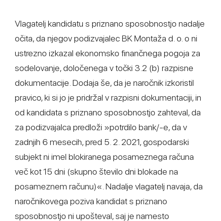
Vlagatelj kandidatu s priznano sposobnostjo nadalje
očita, da njegov podizvajalec BK Montaža d. o. o ni
ustrezno izkazal ekonomsko finančnega pogoja za
sodelovanje, določenega v točki 3.2 (b) razpisne
dokumentacije. Dodaja še, da je naročnik izkoristil
pravico, ki si jo je pridržal v razpisni dokumentaciji, in
od kandidata s priznano sposobnostjo zahteval, da
za podizvajalca predloži »potrdilo bank/-e, da v
zadnjih 6 mesecih, pred 5. 2. 2021, gospodarski
subjekt ni imel blokiranega posameznega računa
več kot 15 dni (skupno število dni blokade na
posameznem računu)«. Nadalje vlagatelj navaja, da
naročnikovega poziva kandidat s priznano
sposobnostjo ni upošteval, saj je namesto