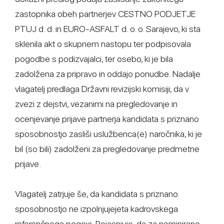
zastopnika obeh partnerjev CESTNO PODJETJE
PTUJ d. d. in EURO-ASFALT d. o. o. Sarajevo, ki sta
sklenila akt o skupnem nastopu ter podpisovala
pogodbe s podizvajalci, ter osebo, ki je bila
zadolžena za pripravo in oddajo ponudbe. Nadalje
vlagatelj predlaga Državni revizijski komisiji, da v
zvezi z dejstvi, vezanimi na pregledovanje in
ocenjevanje prijave partnerja kandidata s priznano
sposobnostjo zasliši uslužbenca(e) naročnika, ki je
bil (so bili) zadolženi za pregledovanje predmetne
prijave.
Vlagatelj zatrjuje še, da kandidata s priznano
sposobnostjo ne izpolnjujejeta kadrovskega
referenčnega pogoja. Pojasnjuje, da za nominirane