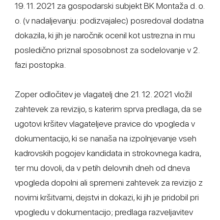
19. 11. 2021 za gospodarski subjekt BK Montaža d. o.
o. (v nadaljevanju: podizvajalec) posredoval dodatna
dokazila, ki jih je naročnik ocenil kot ustrezna in mu
posledično priznal sposobnost za sodelovanje v 2.
fazi postopka.
Zoper odločitev je vlagatelj dne 21. 12. 2021 vložil
zahtevek za revizijo, s katerim sprva predlaga, da se
ugotovi kršitev vlagateljeve pravice do vpogleda v
dokumentacijo, ki se nanaša na izpolnjevanje vseh
kadrovskih pogojev kandidata in strokovnega kadra,
ter mu dovoli, da v petih delovnih dneh od dneva
vpogleda dopolni ali spremeni zahtevek za revizijo z
novimi kršitvami, dejstvi in dokazi, ki jih je pridobil pri
vpogledu v dokumentacijo; predlaga razveljavitev