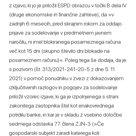
z izjavo, ki jo je priložil ESPD obrazcu v točki B dela IV
(druge ekonomske in finančne zahteve), da »v
zadnjih 6 mesecih, pred skrajnim rokom za oddajo
prijave za sodelovanje v predmetnem javnem
naročilu, ni imel blokiranega posameznega računa
več kot 15 dni (skupno število dni blokade na
posameznem računu)«. Poleg tega še dodaja, da je
s pozivom (št. 313/2021-241-20-5 z dne 5. 11.
2021) v pomoč ponudniku v zvezi z dokazovanjem
izključitvenih razlogov in pogojev za sodelovanje
priložil vzorec izjave, ki ga je izpolnjenega s strani
zakonitega zastopnika štel kot enakovrednega
potrdilu banke, in kar je v skladu z vsebino določbe
sedmega odstavka 77. člena ZJN-3 (»Če
gospodarski subjekt zaradi katerega koli