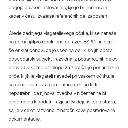
pogoja povsem irelevantno, kje je bil nominirani
kader v času izvajanja referenčnih del zaposlen.
Glede zadnjega vlagateljevega očitka, ki se nanaša
na pomanjkljivo izpolnjene obrazce ESPD, naročnik
še enkrat ponovi, da je vsebina del, ki so jih opravili
gospodarski subjekti, razvidna iz posameznih delov
prijave. Dokazne predloge za zaslišanje posamezne
priče, ki jih je vlagatelj navedel pri vsakem očitku, je
naročnik zavrnil z argumentacijo, da so le ti
nepotrebni, da njihova izvedba v ničemer ne bi
pripomogla k dodatni razjasnitvi dejanskega stanja,
saj je v celoti razvidno iz naročnikove posredovane
dokumentacije.