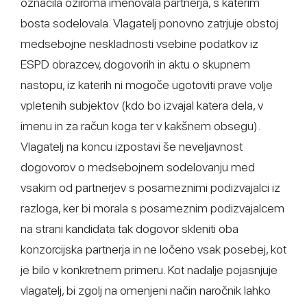
označila oziroma imenovala partnerja, s katerim
bosta sodelovala. Vlagatelj ponovno zatrjuje obstoj
medsebojne neskladnosti vsebine podatkov iz
ESPD obrazcev, dogovorih in aktu o skupnem
nastopu, iz katerih ni mogoče ugotoviti prave volje
vpletenih subjektov (kdo bo izvajal katera dela, v
imenu in za račun koga ter v kakšnem obsegu).
Vlagatelj na koncu izpostavi še neveljavnost
dogovorov o medsebojnem sodelovanju med
vsakim od partnerjev s posameznimi podizvajalci iz
razloga, ker bi morala s posameznim podizvajalcem
na strani kandidata tak dogovor skleniti oba
konzorcijska partnerja in ne ločeno vsak posebej, kot
je bilo v konkretnem primeru. Kot nadalje pojasnjuje
vlagatelj, bi zgolj na omenjeni način naročnik lahko