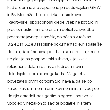
kadre, domnevno zaposlene pri podizvajalcih GMW
in BK Montaža d. o. o., ni izkazal strokovne
(kadrovske) sposobnosti glede vsebine kot tudi ni
predložil ustreznih referenčnih potrdil za izvedbo
predmeta javnega naročila, določenih v točkah
3.2.e2 in 3.2.e3 razpisne dokumentacije. Nadalje še
dodaja, da referenčna potrdila niso ustrezna, ker se
ne glasijo na gospodarski subjekt, ki je izvajal
referenčna dela, ni pa hkrati tudi domnevni
delodajalec nominiranega kadra. Vlagatelj v
povezavi s prvim očitkom tudi navaja, da se bo
zaradi zakritih imen in priimkov nominiranih vodij del
do njih opredelil po ugoditvi njegove zahteve za
vpogled v nezakonito zakrite podatke. Na tem