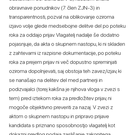
obravnave ponudnikov (7. člen ZJN-3) in
transparentnosti, pozval na oblikovanje oziroma
izjavo volje glede medsebojne delitve del po poteku
roka za oddajo prijav. Vlagatelj nadalje še dodatno
pojasnjuje, da akta o skupnem nastopu, ki ni skladen
z zahtevami iz razpisne dokumentacije, po poteku
roka za prejem prijav ni več dopustno spreminjati
oziroma dopolnjevati, saj obstoja teh zavez/izjav, ki
se nanašajo na delitev del med partnerji in
podizvajalci (torej kakšna je njihova vloga v zvezi s
tem) pred iztekom roka za predložitev prijav, ni
mogoče objektivno preveriti za nazaj. V zvezi z
aktom o skupnem nastopu in pripravo prijave
kandidata s priznano sposobnostjo vlagatelj kot
dokazni predlog podaja zaslišanje zakonitega