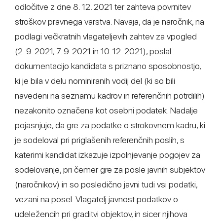
odločitve z dne 8. 12. 2021 ter zahteva povrnitev
stroškov pravnega varstva. Navaja, da je naročnik, na
podlagi večkratnih vlagateljevih zahtev za vpogled
(2. 9. 2021, 7. 9. 2021 in 10. 12. 2021), poslal
dokumentacijo kandidata s priznano sposobnostjo,
ki je bila v delu nominiranih vodij del (ki so bili
navedeni na seznamu kadrov in referenčnih potrdilih)
nezakonito označena kot osebni podatek. Nadalje
pojasnjuje, da gre za podatke o strokovnem kadru, ki
je sodeloval pri priglašenih referenčnih poslih, s
katerimi kandidat izkazuje izpolnjevanje pogojev za
sodelovanje, pri čemer gre za posle javnih subjektov
(naročnikov) in so posledično javni tudi vsi podatki,
vezani na posel. Vlagatelj javnost podatkov o
udeležencih pri graditvi objektov, in sicer njihova