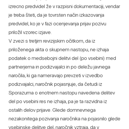
izrecno predvidel že v razpisni dokumentaciji, vendar
je treba šteti, da je tovrsten način izkazovanja
predvidel, ko je v fazi ocenjevanja prijav pozivu
priložil vzorec izjave.
V zvezi s tretjim revizijskim očitkom, da iz
priloženega akta o skupnem nastopu, ne izhaja
podatek o medsebojni delitvi del (po vsebini) med
partnerjema in podizvajalci in po deležu javnega
naročila, ki ga nameravajo prevzeti v izvedbo
podizvajalci, naročnik pojasnjuje, da četudi iz
Sporazuma o enotnem nastopu navedena delitev
del po vsebini res ne izhaja, pa je ta razvidna iz
ostalih delov prijave. Glede domnevnega
nezakonitega pozivanja naročnika na pojasnilo glede
vsebinske delitve del, naročnik vztraja, da v