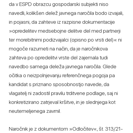
da v ESPD obrazcu gospodarski subjekti niso
navedli, kolikšen delež javnega naročila bodo izvajali,
in pojasni, da zahteve iz razpisne dokumentacije
»opredelitev medsebojne delitve del med partnerji
ter morebitnimi podizvajalci (opisno po vrsti del)« ni
mogoče razumeti na način, da je naročnikova
zahteva po opredelitvi vrste del zajemala tudi
navedbo samega deleža javnega naročila. Glede
očitka o neizpolnjevanju referenčnega pogoja pa
kandidat s priznano sposobnostjo navede, da
vlagatelj ni zadostil pravilu trditvene podlage, saj ni
konkretizirano zatrjeval kršitve, in je slednjega kot
neutemeljenega zavrnil.
Naročnik je z dokumentom »Odločitev«, št. 313/21-