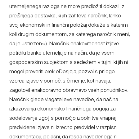
utemeljenega razloga ne more predložiti dokazil iz
prejšnjega odstavka, ki jih zahteva naročnik, lahko
svoj ekonomski in finančni položaj dokaže s katerim
koli drugim dokumentom, za katerega naročnik meni,
da je ustrezen«). Naročnik enakovrednost izjave
potrdilu banke utemeljuje na način, da je vsem
gospodarskim subjektom s sedežem v tujini, ki jih ni
mogel preveriti prek eDosjeja, pozval s prilogo
vzorca izjave v pomoč, s čimer je, kot navaja,
zagotovil enakopravno obravnavo vseh ponudnikov.
Naročnik glede vlagateljeve navedbe, da načina
izkazovanja ekonomsko finančnega pogoja za
sodelovanje zgolj s pomočjo izpolnitve vnaprej
predvidene izjave ni izrecno predvidel v razpisni
dokumentaciji, pojasni, da resda navedenega ni