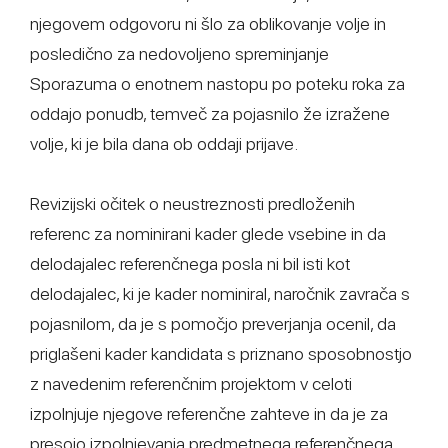
njegovem odgovoru ni šlo za oblikovanje volje in
posledično za nedovoljeno spreminjanje
Sporazuma o enotnem nastopu po poteku roka za
oddajo ponudb, temveč za pojasnilo že izražene
volje, ki je bila dana ob oddaji prijave.
Revizijski očitek o neustreznosti predloženih
referenc za nominirani kader glede vsebine in da
delodajalec referenčnega posla ni bil isti kot
delodajalec, ki je kader nominiral, naročnik zavrača s
pojasnilom, da je s pomočjo preverjanja ocenil, da
priglašeni kader kandidata s priznano sposobnostjo
z navedenim referenčnim projektom v celoti
izpolnjuje njegove referenčne zahteve in da je za
presojo izpolnjevanja predmetnega referenčnega