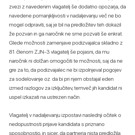
zvezi z navedenim vlagatelj še dodatno opozarja, da
navedene pomanjkljivosti v nadaljevanju več ne bo
mogel odpraviti, saj je bil na predložitev teh dokazil
že pozvan in ga naročnik ne sme pozvati še enkrat.
Glede možnosti zamenjave podizvajalca skladno z
81. členom ZJN-3 vlagatelj še pojasni, da mu
naročnik ni dolžan omogočiti te možnosti, saj da ne
gre za to, da podizvajalec ne bi izpolnjeval pogojev
za sodelovanje oz. da bi pri njem obstajal eden
izmed razlogov za izključitev, temveč jih kandidat ni
uspel izkazati na ustrezen način.
Vlagatelj v nadaljevanju izpostavi naslednji očitek o
nedopustnosti prijave kandidata s priznano
sposobnostjo, in sicer, da partnerja nista predložila