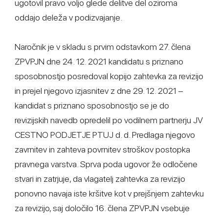
ugotovil pravo voljo glede delitve del oziroma
oddajo deleža v podizvajanje.
Naročnik je v skladu s prvim odstavkom 27. člena
ZPVPJN dne 24. 12. 2021 kandidatu s priznano
sposobnostjo posredoval kopijo zahtevka za revizijo
in prejel njegovo izjasnitev z dne 29. 12. 2021 –
kandidat s priznano sposobnostjo se je do
revizijskih navedb opredelil po vodilnem partnerju JV
CESTNO PODJETJE PTUJ d. d. Predlaga njegovo
zavrnitev in zahteva povrnitev stroškov postopka
pravnega varstva. Sprva poda ugovor že odločene
stvari in zatrjuje, da vlagatelj zahtevka za revizijo
ponovno navaja iste kršitve kot v prejšnjem zahtevku
za revizijo, saj določilo 16. člena ZPVPJN vsebuje