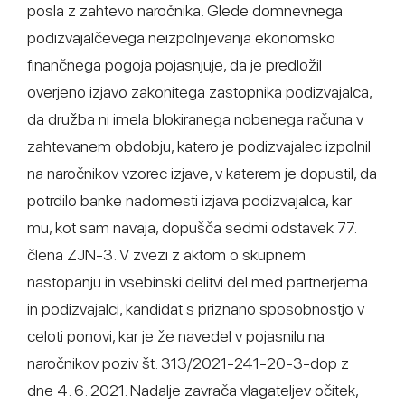
posla z zahtevo naročnika. Glede domnevnega
podizvajalčevega neizpolnjevanja ekonomsko
finančnega pogoja pojasnjuje, da je predložil
overjeno izjavo zakonitega zastopnika podizvajalca,
da družba ni imela blokiranega nobenega računa v
zahtevanem obdobju, katero je podizvajalec izpolnil
na naročnikov vzorec izjave, v katerem je dopustil, da
potrdilo banke nadomesti izjava podizvajalca, kar
mu, kot sam navaja, dopušča sedmi odstavek 77.
člena ZJN-3. V zvezi z aktom o skupnem
nastopanju in vsebinski delitvi del med partnerjema
in podizvajalci, kandidat s priznano sposobnostjo v
celoti ponovi, kar je že navedel v pojasnilu na
naročnikov poziv št. 313/2021-241-20-3-dop z
dne 4. 6. 2021. Nadalje zavrača vlagateljev očitek,