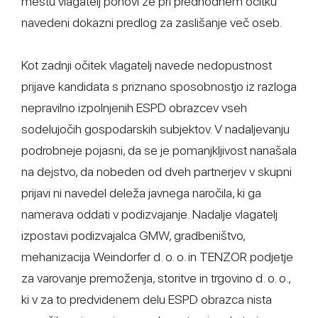
mestu vlagatelj ponovi že pri predhodnem očitku
navedeni dokazni predlog za zaslišanje več oseb.
Kot zadnji očitek vlagatelj navede nedopustnost
prijave kandidata s priznano sposobnostjo iz razloga
nepravilno izpolnjenih ESPD obrazcev vseh
sodelujočih gospodarskih subjektov. V nadaljevanju
podrobneje pojasni, da se je pomanjkljivost nanašala
na dejstvo, da nobeden od dveh partnerjev v skupni
prijavi ni navedel deleža javnega naročila, ki ga
namerava oddati v podizvajanje. Nadalje vlagatelj
izpostavi podizvajalca GMW, gradbeništvo,
mehanizacija Weindorfer d. o. o. in TENZOR podjetje
za varovanje premoženja, storitve in trgovino d. o. o.,
ki v za to predvidenem delu ESPD obrazca nista