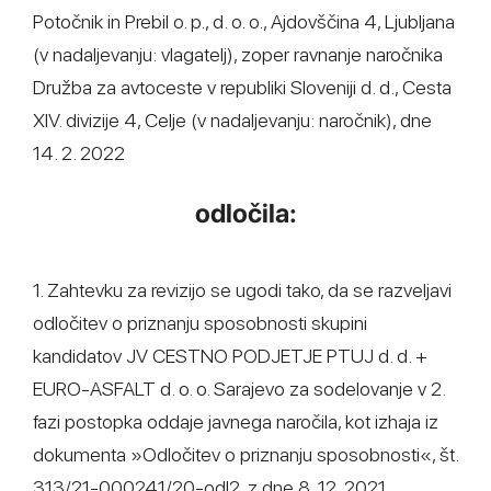
Potočnik in Prebil o. p., d. o. o., Ajdovščina 4, Ljubljana
(v nadaljevanju: vlagatelj), zoper ravnanje naročnika
Družba za avtoceste v republiki Sloveniji d. d., Cesta
XIV. divizije 4, Celje (v nadaljevanju: naročnik), dne
14. 2. 2022
odločila:
1. Zahtevku za revizijo se ugodi tako, da se razveljavi
odločitev o priznanju sposobnosti skupini
kandidatov JV CESTNO PODJETJE PTUJ d. d. +
EURO-ASFALT d. o. o. Sarajevo za sodelovanje v 2.
fazi postopka oddaje javnega naročila, kot izhaja iz
dokumenta »Odločitev o priznanju sposobnosti«, št.
313/21-000241/20-odl2, z dne 8. 12. 2021.