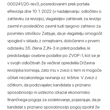
000241/20-rev3, posredovanim prek portala
eRevizija dne 10. 1. 2022 (v nadaljevanju: odločitev o
zahtevku za revizijo), vlagateljev zahtevek za revizijo
zavrnil in posledično zavrnil tudi njegovo zahtevo za
povrnitev stroškov. Zatrjuje, da je vlagatelju omogočil
vpogled v skladu z omejitvami, določenimi v prvem
odstavku 35. člena ZJN-3 in prikril podatke, ki
predstavljajo osebne podatke po ZVOP-1, kot se je
v svojih odločitvah že večkrat opredelila Državna
revizijska komisija, zato mu v zvezi s tem ni mogoče
očitati nezakonitega ravnanja oz. kršitve. V zvezi z
očitkom, da podizvajalec kandidata s priznano
sposobnostjo ni ustrezno izkazal ekonomsko
finančnega pogoja za sodelovanje, pojasnjuje, da je
kandidat s priznano sposobnostjo pogoj izpolnil že