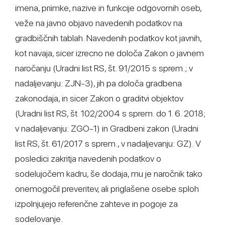
imena, priimke, nazive in funkcije odgovornih oseb,
veže na javno objavo navedenih podatkov na
gradbiščnih tablah. Navedenih podatkov kot javnih,
kot navaja, sicer izrecno ne določa Zakon o javnem
naročanju (Uradni list RS, št. 91/2015 s sprem.; v
nadaljevanju: ZJN-3), jih pa določa gradbena
zakonodaja, in sicer Zakon o graditvi objektov
(Uradni list RS, št. 102/2004 s sprem. do 1. 6. 2018;
v nadaljevanju: ZGO-1) in Gradbeni zakon (Uradni
list RS, št. 61/2017 s sprem., v nadaljevanju: GZ). V
posledici zakritja navedenih podatkov o
sodelujočem kadru, še dodaja, mu je naročnik tako
onemogočil preveritev, ali priglašene osebe sploh
izpolnjujejo referenčne zahteve in pogoje za
sodelovanje.