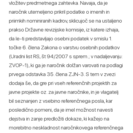
vložitev predmetnega zahtevka. Navaja, da je
naročnik utemeljeno prikril podatke o imenih in
priimkih nominiranih kadrov, sklicujoč se na ustaljeno
prakso Državne revizijske komisije, iz katere izhaja,
da le-ti predstavljajo osebni podatek v smislu 1.
točke 6. člena Zakona o varstvu osebnih podatkov
(Uradni list RS, št 94/2007 s sprem.; v nadaljevanju:
ZVOP-1), ki ga je naročnik dolžan varovati na podlagi
prvega odstavka 35. člena ZJN-3. S tem v zvezi
dodaja še, da gre pri vseh referenčnih projektih za
javne projekte oz. za javne naročnike, in je vlagatelj
bil seznanjen z vsebino referenčnega posla, kar
posledično pomeni, da je imel možnost navesti
dejstva in zanje predložiti dokaze, ki kažejo na
morebitno neskladnost naročnikovega referenčnega