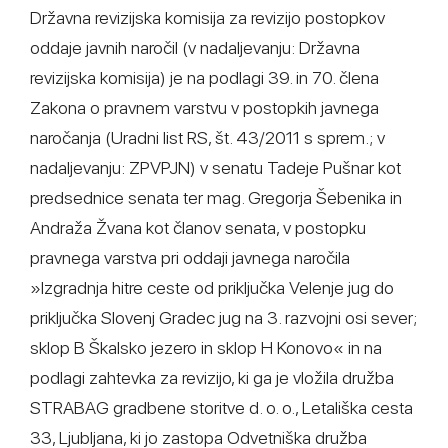
Državna revizijska komisija za revizijo postopkov
oddaje javnih naročil (v nadaljevanju: Državna
revizijska komisija) je na podlagi 39. in 70. člena
Zakona o pravnem varstvu v postopkih javnega
naročanja (Uradni list RS, št. 43/2011 s sprem.; v
nadaljevanju: ZPVPJN) v senatu Tadeje Pušnar kot
predsednice senata ter mag. Gregorja Šebenika in
Andraža Žvana kot članov senata, v postopku
pravnega varstva pri oddaji javnega naročila
»Izgradnja hitre ceste od priključka Velenje jug do
priključka Slovenj Gradec jug na 3. razvojni osi sever;
sklop B Škalsko jezero in sklop H Konovo« in na
podlagi zahtevka za revizijo, ki ga je vložila družba
STRABAG gradbene storitve d. o. o., Letališka cesta
33, Ljubljana, ki jo zastopa Odvetniška družba