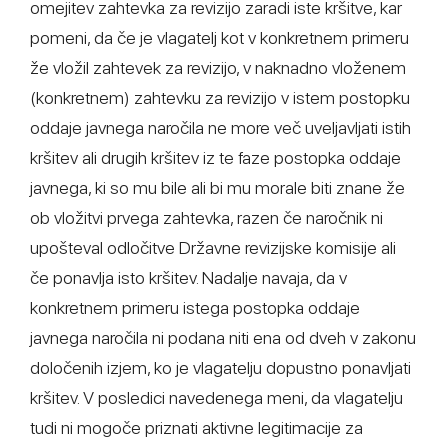
omejitev zahtevka za revizijo zaradi iste kršitve, kar
pomeni, da če je vlagatelj kot v konkretnem primeru
že vložil zahtevek za revizijo, v naknadno vloženem
(konkretnem) zahtevku za revizijo v istem postopku
oddaje javnega naročila ne more več uveljavljati istih
kršitev ali drugih kršitev iz te faze postopka oddaje
javnega, ki so mu bile ali bi mu morale biti znane že
ob vložitvi prvega zahtevka, razen če naročnik ni
upošteval odločitve Državne revizijske komisije ali
če ponavlja isto kršitev. Nadalje navaja, da v
konkretnem primeru istega postopka oddaje
javnega naročila ni podana niti ena od dveh v zakonu
določenih izjem, ko je vlagatelju dopustno ponavljati
kršitev. V posledici navedenega meni, da vlagatelju
tudi ni mogoče priznati aktivne legitimacije za