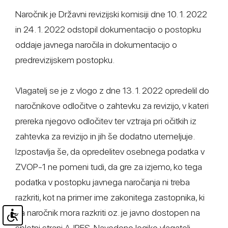
Naročnik je Državni revizijski komisiji dne 10. 1. 2022
in 24. 1. 2022 odstopil dokumentacijo o postopku
oddaje javnega naročila in dokumentacijo o
predrevizijskem postopku.
Vlagatelj se je z vlogo z dne 13. 1. 2022 opredelil do
naročnikove odločitve o zahtevku za revizijo, v kateri
prereka njegovo odločitev ter vztraja pri očitkih iz
zahtevka za revizijo in jih še dodatno utemeljuje.
Izpostavlja še, da opredelitev osebnega podatka v
ZVOP-1 ne pomeni tudi, da gre za izjemo, ko tega
podatka v postopku javnega naročanja ni treba
razkriti, kot na primer ime zakonitega zastopnika, ki
ga naročnik mora razkriti oz. je javno dostopen na
spletni strani AJPES. Navedeno logiko vlagatelj