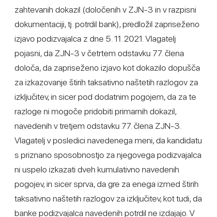
zahtevanih dokazil (določenih v ZJN-3 in v razpisni
dokumentaciji, tj. potrdil bank), predložil zapriseženo
izjavo podizvajalca z dne 5. 11. 2021. Vlagatelj
pojasni, da ZJN-3 v četrtem odstavku 77. člena
določa, da zapriseženo izjavo kot dokazilo dopušča
za izkazovanje štirih taksativno naštetih razlogov za
izključitev, in sicer pod dodatnim pogojem, da za te
razloge ni mogoče pridobiti primarnih dokazil,
navedenih v tretjem odstavku 77. člena ZJN-3.
Vlagatelj v posledici navedenega meni, da kandidatu
s priznano sposobnostjo za njegovega podizvajalca
ni uspelo izkazati dveh kumulativno navedenih
pogojev, in sicer sprva, da gre za enega izmed štirih
taksativno naštetih razlogov za izključitev, kot tudi, da
banke podizvajalca navedenih potrdil ne izdajajo. V