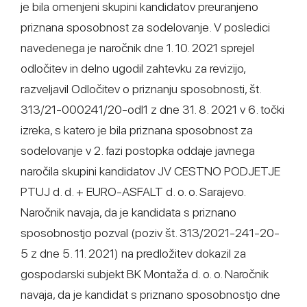
je bila omenjeni skupini kandidatov preuranjeno
priznana sposobnost za sodelovanje. V posledici
navedenega je naročnik dne 1. 10. 2021 sprejel
odločitev in delno ugodil zahtevku za revizijo,
razveljavil Odločitev o priznanju sposobnosti, št.
313/21-000241/20-odl1 z dne 31. 8. 2021 v 6. točki
izreka, s katero je bila priznana sposobnost za
sodelovanje v 2. fazi postopka oddaje javnega
naročila skupini kandidatov JV CESTNO PODJETJE
PTUJ d. d. + EURO-ASFALT d. o. o. Sarajevo.
Naročnik navaja, da je kandidata s priznano
sposobnostjo pozval (poziv št. 313/2021-241-20-
5 z dne 5. 11. 2021) na predložitev dokazil za
gospodarski subjekt BK Montaža d. o. o. Naročnik
navaja, da je kandidat s priznano sposobnostjo dne