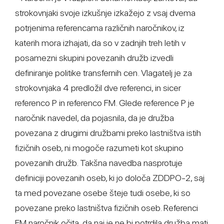
strokovnjaki svoje izkušnje izkažejo z vsaj dvema
potrjenima referencama različnih naročnikov, iz
katerih mora izhajati, da so v zadnjih treh letih v
posamezni skupini povezanih družb izvedli
definiranje politike transfernih cen. Vlagatelj je za
strokovnjaka 4 predložil dve referenci, in sicer
referenco P in referenco FM. Glede reference P je
naročnik navedel, da pojasnila, da je družba
povezana z drugimi družbami preko lastništva istih
fizičnih oseb, ni mogoče razumeti kot skupino
povezanih družb. Takšna navedba nasprotuje
definiciji povezanih oseb, ki jo določa ZDDPO-2, saj
ta med povezane osebe šteje tudi osebe, ki so
povezane preko lastništva fizičnih oseb. Referenci
FM naročnik očita, da naj je ne bi potrdila družba mati