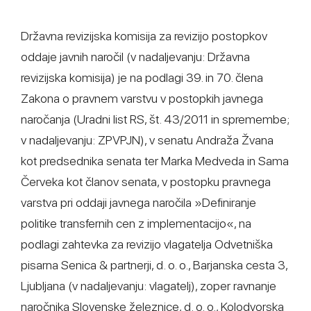
Državna revizijska komisija za revizijo postopkov
oddaje javnih naročil (v nadaljevanju: Državna
revizijska komisija) je na podlagi 39. in 70. člena
Zakona o pravnem varstvu v postopkih javnega
naročanja (Uradni list RS, št. 43/2011 in spremembe;
v nadaljevanju: ZPVPJN), v senatu Andraža Žvana
kot predsednika senata ter Marka Medveda in Sama
Červeka kot članov senata, v postopku pravnega
varstva pri oddaji javnega naročila »Definiranje
politike transfernih cen z implementacijo«, na
podlagi zahtevka za revizijo vlagatelja Odvetniška
pisarna Senica & partnerji, d. o. o., Barjanska cesta 3,
Ljubljana (v nadaljevanju: vlagatelj), zoper ravnanje
naročnika Slovenske železnice, d. o. o., Kolodvorska