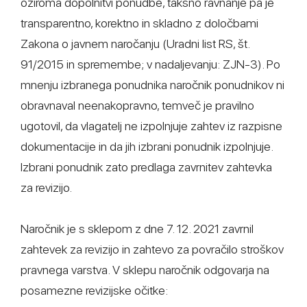
oziroma dopolnitvi ponudbe, takšno ravnanje pa je
transparentno, korektno in skladno z določbami
Zakona o javnem naročanju (Uradni list RS, št.
91/2015 in spremembe; v nadaljevanju: ZJN-3). Po
mnenju izbranega ponudnika naročnik ponudnikov ni
obravnaval neenakopravno, temveč je pravilno
ugotovil, da vlagatelj ne izpolnjuje zahtev iz razpisne
dokumentacije in da jih izbrani ponudnik izpolnjuje.
Izbrani ponudnik zato predlaga zavrnitev zahtevka
za revizijo.
Naročnik je s sklepom z dne 7. 12. 2021 zavrnil
zahtevek za revizijo in zahtevo za povračilo stroškov
pravnega varstva. V sklepu naročnik odgovarja na
posamezne revizijske očitke: