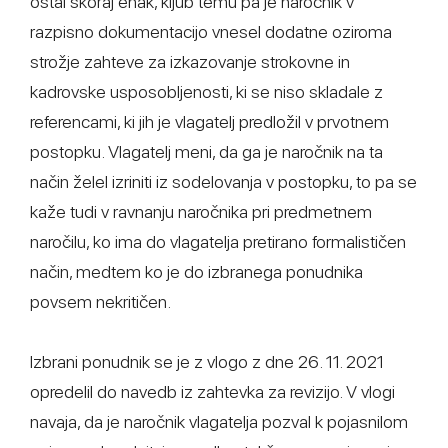
ostal skoraj enak, kljub temu pa je naročnik v
razpisno dokumentacijo vnesel dodatne oziroma
strožje zahteve za izkazovanje strokovne in
kadrovske usposobljenosti, ki se niso skladale z
referencami, ki jih je vlagatelj predložil v prvotnem
postopku. Vlagatelj meni, da ga je naročnik na ta
način želel izriniti iz sodelovanja v postopku, to pa se
kaže tudi v ravnanju naročnika pri predmetnem
naročilu, ko ima do vlagatelja pretirano formalističen
način, medtem ko je do izbranega ponudnika
povsem nekritičen.
Izbrani ponudnik se je z vlogo z dne 26. 11. 2021
opredelil do navedb iz zahtevka za revizijo. V vlogi
navaja, da je naročnik vlagatelja pozval k pojasnilom