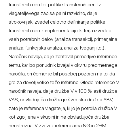
transfernih cen ter politike transfernih cen. Iz
vlagateljevega zapisa pa ni razvidno, da je
strokovnjak izvedel celotno definiranje politike
transfernih cen z implementacijo, ki terja izvedbo
vseh potrebnih delov (analiza transakcij, primerjalna
analiza, funkcijska analiza, analiza tveganj itd.).
Naročnik navaja, da je zahteval primerljive reference
temu, kar bo ponudnik izvajal v okviru predmetnega
naročila, pri čemer je bil posebej pozoren na to, da
gre za dovolj veliko težo referenc. Glede reference V
naročnik navaja, da je družba V v 100 % lasti družbe
VAS, obvladujoča družba je švedska družba ABV,
zato je referenca vlagatelja, ki jo je potrdila družba V
kot zgolj ena v skupini in ne obvladujoča družba,
neustrezna. V zvezi z referencama NG in 2HM