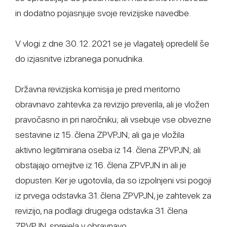
in dodatno pojasnjuje svoje revizijske navedbe.
V vlogi z dne 30. 12. 2021 se je vlagatelj opredelil še
do izjasnitve izbranega ponudnika.
Državna revizijska komisija je pred meritorno
obravnavo zahtevka za revizijo preverila, ali je vložen
pravočasno in pri naročniku; ali vsebuje vse obvezne
sestavine iz 15. člena ZPVPJN; ali ga je vložila
aktivno legitimirana oseba iz 14. člena ZPVPJN; ali
obstajajo omejitve iz 16. člena ZPVPJN in ali je
dopusten. Ker je ugotovila, da so izpolnjeni vsi pogoji
iz prvega odstavka 31. člena ZPVPJN, je zahtevek za
revizijo, na podlagi drugega odstavka 31. člena
ZPVPJN, sprejela v obravnavo.