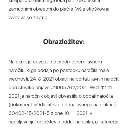
sklepa, po izteku tega roka pa z zakonskimi
zamudnimi obrestmi do plačila. Višja stroškovna
zahteva se zavrne.
Obrazložitev:
Naročnik je obvestilo o predmetnem javnem
naročilu, ki ga oddaja po postopku naročila male
vrednosti, 24. 8. 2021 objavil na portalu javnih naročil,
pod številko objave JN005762/2021-W01. 12. 11.
2021 je naročnik objavil obvestilo o oddaji naročila
(dokument »Odločitev o oddaji javnega naročila« št.
60402-15/2021-5 z dne 10. 11. 2021; v
nadaljevanju: odločitev o oddaji naročila), iz katerega