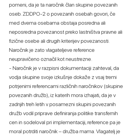
pomeni, da je ta naročnik član skupine povezanih
oseb. ZDDPO-2 o povezanih osebah govori, če
med dvema osebama obstaja posredna ali
neposredna povezanost preko lastništva pravne ali
fizične osebe ali drugih kriterijev povezanosti.
Naročnik je zato vlagateljeve reference
neupravičeno označil kot neustrezne.
- Naročnik je v razpisni dokumentaciji zahteval, da
vodja skupine svoje izkušnje dokaže z vsaj tremi
potrjenimi referencami različnih naročnikov (skupine
povezanih družb), iz katerih mora izhajati, da je v
zadnjih treh letih v posamezni skupini povezanih
družb vodil priprave definiranja politike transfernih
cen in sodeloval pri implementaciji, reference pa je
moral potrditi naročnik – družba mama. Vlagatelj je