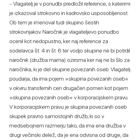
- Vlagatelj je v ponudbi predložil reference, s katerimi
je izkazoval strokovno in kadrovsko usposobljenost.
Ob tem je imenoval tudi skupino šestih
strokovnjakov. Naročnik je vlagateljevo ponudbo
ocenil kot nedopustno, ker naj reference za
sodelavca št. 4 in št. 6 ter vodjo skupine ne bi potrdil
naročnik (družba mama) oziroma ker naj ne bi šlo za
naročnika, ki je del skupine povezanih oseb. Vlagatelj
poudarja, da ima pojem »skupina povezanih oseb«
v okviru transfernih cen drugačen pomen kot pojem
»skupina povezanih oseb« v korporacijskem pravu.
V korporacijskem pravu je skupina povezanih oseb
skupek pravno samostojnih družb, ki so v
medsebojnem razmerju tako, da ima ena družba v
drugi večinski delež, da je ena odvisna od druge, da