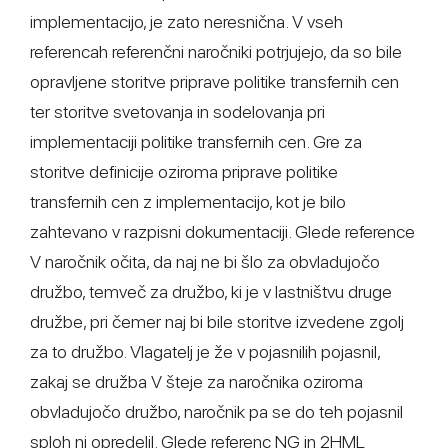
implementacijo, je zato neresnična. V vseh
referencah referenčni naročniki potrjujejo, da so bile
opravljene storitve priprave politike transfernih cen
ter storitve svetovanja in sodelovanja pri
implementaciji politike transfernih cen. Gre za
storitve definicije oziroma priprave politike
transfernih cen z implementacijo, kot je bilo
zahtevano v razpisni dokumentaciji. Glede reference
V naročnik očita, da naj ne bi šlo za obvladujočo
družbo, temveč za družbo, ki je v lastništvu druge
družbe, pri čemer naj bi bile storitve izvedene zgolj
za to družbo. Vlagatelj je že v pojasnilih pojasnil,
zakaj se družba V šteje za naročnika oziroma
obvladujočo družbo, naročnik pa se do teh pojasnil
sploh ni opredelil. Glede referenc NG in 2HML