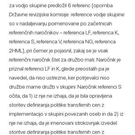
za vodjo skupine predložil 6 referenc [opomba
Državne revizijske komisije: reference vodje skupine
so v nadaljevanju poimenovane po začetnicah
referenčnih naročnikov – referenca LF, referenca K,
referenca S, referenca V, referenca NG, referenca
2HML], pri čemer je pojasnil, zakaj se je vsak
referenčni naročnik štel za družbo mati. Naročnik je
priznal referenci LF in K, glede preostalih pa je
navedel, da niso ustrezne, ker potrjevalci niso
družbe mame družb v skupini. Naročnik referenci S
očita, da 1) iz nje ne izhaja, da je bila opravljena
storitev definiranja politike transfernih cen z
implementacijo v skupini povezanih oseb in da 2) iz
nje ne izhaja, da je imenovani strokovnjak izvedel
storitve definiranja politike transfernih cen z