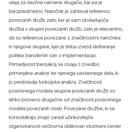
ureja za davčne namene drugače, kar pa je
brezpredmetno. Naročnik je zahteval referenco
povezanih družb zato, ker je sam obvladujoča
družba v skupini povezanih družb, zato je relevantno,
da so reference povezane z značilnostmi naročnika
in njegove skupine, kjer je treba izvesti definiranje
politike transfernih cen z implementacijo.
Primerljivost transakcij se izvaja z izvedbo
primerjalne analize ter njenega sestavnega dela, ki
jo predstavlja funkcijska analiza. Značilnosti
poslovnega modela skupine povezanih družb so
lahko bistveno drugačne od značilnosti poslovnega
modela povezanih oseb. Povezane družbe, ki se
konsolidirajo, imajo zaradi učinkovitejše
organiziranosti večinoma oblikovan storitveni center