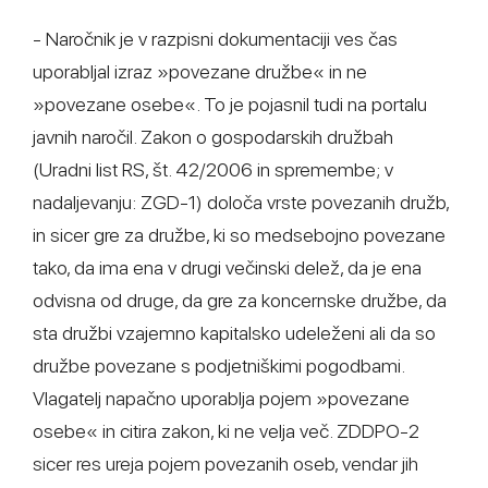
- Naročnik je v razpisni dokumentaciji ves čas
uporabljal izraz »povezane družbe« in ne
»povezane osebe«. To je pojasnil tudi na portalu
javnih naročil. Zakon o gospodarskih družbah
(Uradni list RS, št. 42/2006 in spremembe; v
nadaljevanju: ZGD-1) določa vrste povezanih družb,
in sicer gre za družbe, ki so medsebojno povezane
tako, da ima ena v drugi večinski delež, da je ena
odvisna od druge, da gre za koncernske družbe, da
sta družbi vzajemno kapitalsko udeleženi ali da so
družbe povezane s podjetniškimi pogodbami.
Vlagatelj napačno uporablja pojem »povezane
osebe« in citira zakon, ki ne velja več. ZDDPO-2
sicer res ureja pojem povezanih oseb, vendar jih