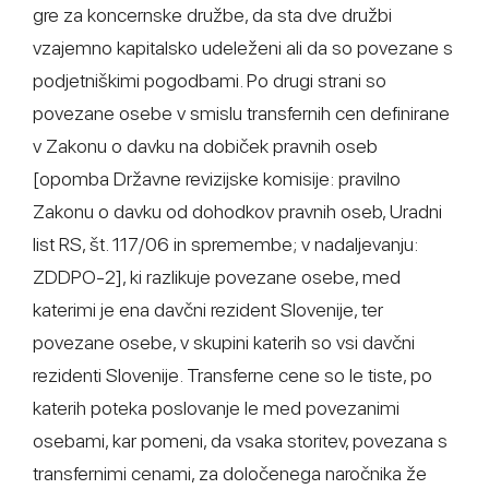
gre za koncernske družbe, da sta dve družbi
vzajemno kapitalsko udeleženi ali da so povezane s
podjetniškimi pogodbami. Po drugi strani so
povezane osebe v smislu transfernih cen definirane
v Zakonu o davku na dobiček pravnih oseb
[opomba Državne revizijske komisije: pravilno
Zakonu o davku od dohodkov pravnih oseb, Uradni
list RS, št. 117/06 in spremembe; v nadaljevanju:
ZDDPO-2], ki razlikuje povezane osebe, med
katerimi je ena davčni rezident Slovenije, ter
povezane osebe, v skupini katerih so vsi davčni
rezidenti Slovenije. Transferne cene so le tiste, po
katerih poteka poslovanje le med povezanimi
osebami, kar pomeni, da vsaka storitev, povezana s
transfernimi cenami, za določenega naročnika že