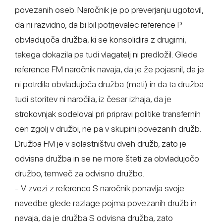
povezanih oseb. Naročnik je po preverjanju ugotovil,
da ni razvidno, da bi bil potrjevalec reference P
obvladujoča družba, ki se konsolidira z drugimi,
takega dokazila pa tudi vlagatelj ni predložil. Glede
reference FM naročnik navaja, da je že pojasnil, da je
ni potrdila obvladujoča družba (mati) in da ta družba
tudi storitev ni naročila, iz česar izhaja, da je
strokovnjak sodeloval pri pripravi politike transfernih
cen zgolj v družbi, ne pa v skupini povezanih družb.
Družba FM je v solastništvu dveh družb, zato je
odvisna družba in se ne more šteti za obvladujočo
družbo, temveč za odvisno družbo.
- V zvezi z referenco S naročnik ponavlja svoje
navedbe glede razlage pojma povezanih družb in
navaja, da je družba S odvisna družba, zato