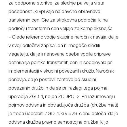
za podporne storitve, za slednje pa velja vrsta
posebnosti, ki vplivajo na davčno obravnavo
transfernih cen. Gre za strokovna področja, ki na
področju transfernih cen veljajo za kompleksnejša.
- Glede referenc vodje skupine naročnik navaja, da je
v svoji odločitvi zapisal, da ni mogoče slediti
vlagatelju, da je imenovana oseba vodila priprave
definiranja politike transfernih cen in sodelovala pri
implementaciji v skupini povezanih družb. Naročnik
ponavlja, da je postavil zahtevo po skupini
povezanih družb in da se pri razlagi tega pojma
uporablja ZGD-1, ne pa ZDDPO-2. Pri razumevanju
pojmov odvisna in obvladujoča družba (družba mati)
je treba uporabiti ZGD-1, ki v 529. členu določa. da je
odvisna družba pravno samostojna družba, ki jo