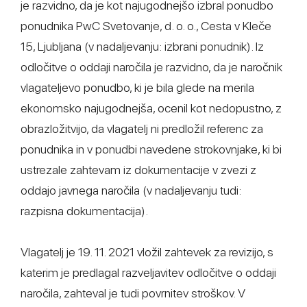
je razvidno, da je kot najugodnejšo izbral ponudbo
ponudnika PwC Svetovanje, d. o. o., Cesta v Kleče
15, Ljubljana (v nadaljevanju: izbrani ponudnik). Iz
odločitve o oddaji naročila je razvidno, da je naročnik
vlagateljevo ponudbo, ki je bila glede na merila
ekonomsko najugodnejša, ocenil kot nedopustno, z
obrazložitvijo, da vlagatelj ni predložil referenc za
ponudnika in v ponudbi navedene strokovnjake, ki bi
ustrezale zahtevam iz dokumentacije v zvezi z
oddajo javnega naročila (v nadaljevanju tudi:
razpisna dokumentacija).
Vlagatelj je 19. 11. 2021 vložil zahtevek za revizijo, s
katerim je predlagal razveljavitev odločitve o oddaji
naročila, zahteval je tudi povrnitev stroškov. V