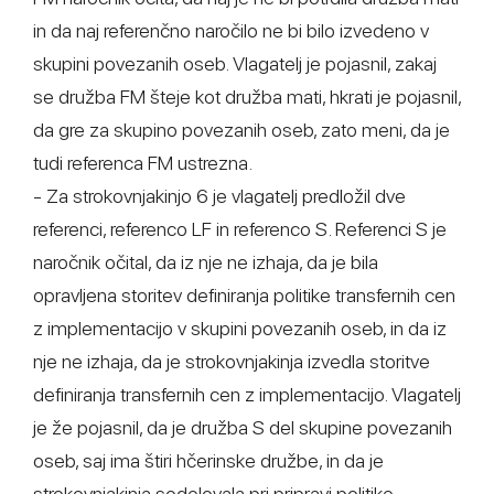
in da naj referenčno naročilo ne bi bilo izvedeno v
skupini povezanih oseb. Vlagatelj je pojasnil, zakaj
se družba FM šteje kot družba mati, hkrati je pojasnil,
da gre za skupino povezanih oseb, zato meni, da je
tudi referenca FM ustrezna.
- Za strokovnjakinjo 6 je vlagatelj predložil dve
referenci, referenco LF in referenco S. Referenci S je
naročnik očital, da iz nje ne izhaja, da je bila
opravljena storitev definiranja politike transfernih cen
z implementacijo v skupini povezanih oseb, in da iz
nje ne izhaja, da je strokovnjakinja izvedla storitve
definiranja transfernih cen z implementacijo. Vlagatelj
je že pojasnil, da je družba S del skupine povezanih
oseb, saj ima štiri hčerinske družbe, in da je
strokovnjakinja sodelovala pri pripravi politike