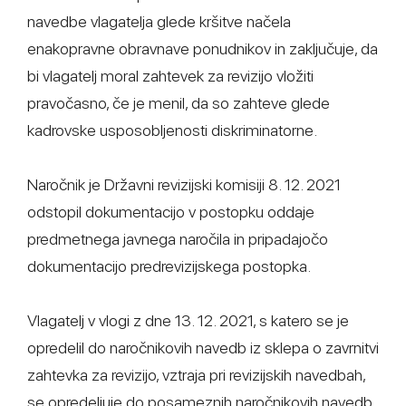
navedbe vlagatelja glede kršitve načela
enakopravne obravnave ponudnikov in zaključuje, da
bi vlagatelj moral zahtevek za revizijo vložiti
pravočasno, če je menil, da so zahteve glede
kadrovske usposobljenosti diskriminatorne.
Naročnik je Državni revizijski komisiji 8. 12. 2021
odstopil dokumentacijo v postopku oddaje
predmetnega javnega naročila in pripadajočo
dokumentacijo predrevizijskega postopka.
Vlagatelj v vlogi z dne 13. 12. 2021, s katero se je
opredelil do naročnikovih navedb iz sklepa o zavrnitvi
zahtevka za revizijo, vztraja pri revizijskih navedbah,
se opredeljuje do posameznih naročnikovih navedb