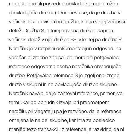
neposredno ali posredno obvladuje druga družba
(obvladujoča družba). Domneva se, da je družba v
večinski lasti odvisna od družbe, ki ima v njej večinski
delež. Družba S je torej odvisna družba, saj ima
večinski delež v njej družba ES, v le-tej pa družba R.
Naročnik je v razpisni dokumentaciji in odgovoru na
vprašanje izrecno zapisal, da mora biti potrjevalec
reference odgovorna oseba naročnika obvladujoče
družbe. Potrjevalec reference S je zgolj ena izmed
družb v skupini in ne obvladujoča družba skupine.
Naročnik navaja, da je zahteval reference, primerljive
temu, kar bo ponudnik izvajal pri predmetnem
naročilu, pri vlagatelju pa je razvidno, da je referenca
omejena le na del skupine, kar ima za posledico
manjšo težo transakcij. Iz reference je razvidno, da ni