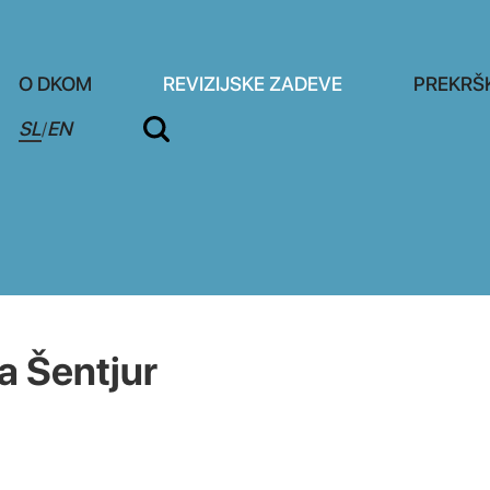
O DKOM
REVIZIJSKE ZADEVE
PREKRŠ
SL
EN
/
 Šentjur