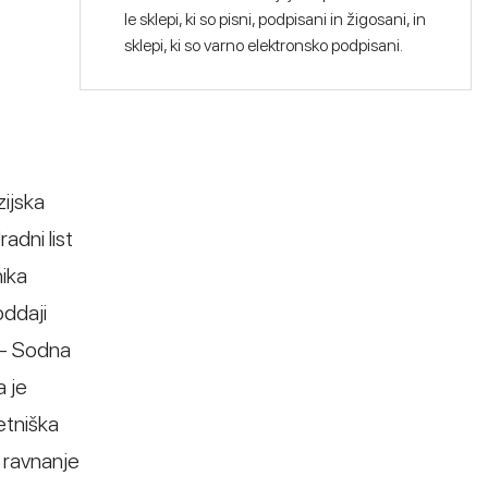
le sklepi, ki so pisni, podpisani in žigosani, in
sklepi, ki so varno elektronsko podpisani.
zijska
adni list
ika
oddaji
 - Sodna
a je
etniška
r ravnanje