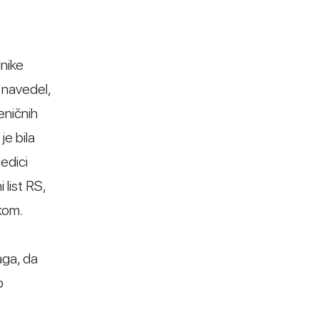
dnike
 navedel,
eničnih
je bila
edici
list RS,
kom.
aga, da
o