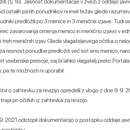
iti (tj. tri). Jasnost dokumentacije v zvezi z oddajo jav
 od ostalih petih ponudnikov ni imel težav glede razume
nudniki predložili po 3 menice in 3 menične izjave. Tudi si
rec zavarovanja omenja menico in menično izjavo v ednin
treh meničnih izjav. Glede vlagateljevega očitka o nelo
za resnost ponudbe predložiti več kot eno menico, naro
t vsebinske presoje, saj bi lahko vlagatelj preko Portala
, pa te možnosti ni uporabil.
tvi o zahtevku za revizijo opredelil z vlogo z dne 9. 9. 2
raja pri očitkih iz zahtevka za revizijo.
 9. 9. 2021 odstopil dokumentacijo o postopku oddaje ja
m postopku.