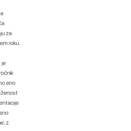
ga
ča
nju za
kem roku.
 je
ročnik
amo eno
loženost
entacije
asno
ic z