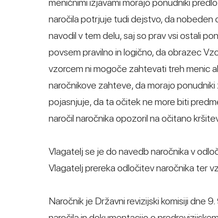
meničnimi izjavami morajo ponudniki predlož
naročila potrjuje tudi dejstvo, da nobeden
navodil v tem delu, saj so prav vsi ostali po
povsem pravilno in logično, da obrazec Vzo
vzorcem ni mogoče zahtevati treh menic ali 
naročnikove zahteve, da morajo ponudniki 
pojasnjuje, da ta očitek ne more biti predme
naročil naročnika opozoril na očitano kršitev
Vlagatelj se je do navedb naročnika v odloči
Vlagatelj prereka odločitev naročnika ter vzt
Naročnik je Državni revizijski komisiji dne
naročila in dokumentacijo o predrevizijske