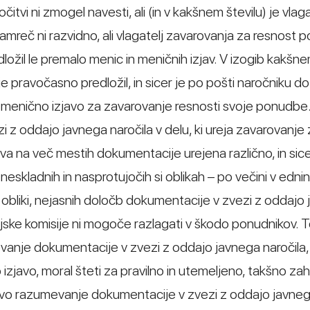
tvi ni zmogel navesti, ali (in v kakšnem številu) je vlaga
namreč ni razvidno, ali vlagatelj zavarovanja za resnost
edložil le premalo menic in meničnih izjav. V izogib kakšne
e pravočasno predložil, in sicer je po pošti naročniku do
menično izjavo za zavarovanje resnosti svoje ponudbe.
i z oddajo javnega naročila v delu, ki ureja zavarovanje
va na več mestih dokumentacije urejena različno, in sic
skladnih in nasprotujočih si oblikah – po večini v edninsk
obliki, nejasnih določb dokumentacije v zvezi z oddajo
ijske komisije ni mogoče razlagati v škodo ponudnikov. 
vanje dokumentacije v zvezi z oddajo javnega naročila,
izjavo, moral šteti za pravilno in utemeljeno, takšno za
ateljevo razumevanje dokumentacije v zvezi z oddajo javne