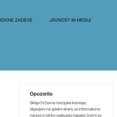
KOVNE ZADEVE
JAVNOST IN MEDIJI
Opozorilo
Sklepi Državne revizijske komisije,
objavljeni na spletni strani, so informativne
narave in lahko vsebujejo napake. Izvirni so