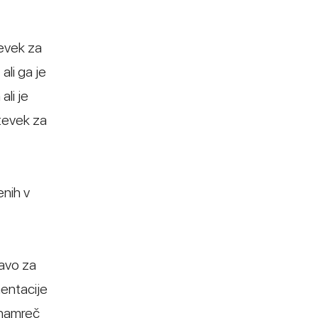
tevek za
ali ga je
ali je
htevek za
enih v
javo za
mentacije
 namreč