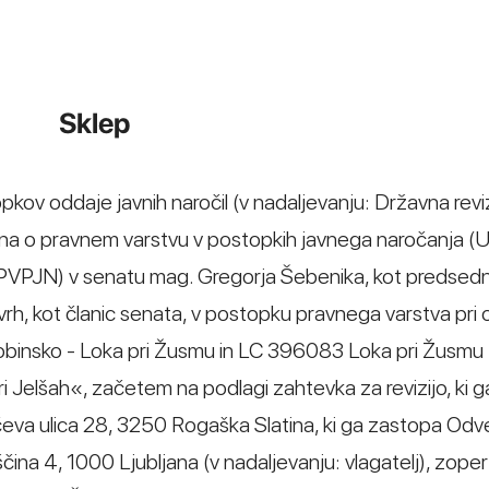
Sklep
opkov oddaje javnih naročil (v nadaljevanju: Državna revi
kona o pravnem varstvu v postopkih javnega naročanja (Ur
 ZPVPJN) v senatu mag. Gregorja Šebenika, kot predsedn
vrh, kot članic senata, v postopku pravnega varstva pri 
binsko - Loka pri Žusmu in LC 396083 Loka pri Žusmu
 Jelšah«, začetem na podlagi zahtevka za revizijo, ki g
ričeva ulica 28, 3250 Rogaška Slatina, ki ga zastopa Odv
vščina 4, 1000 Ljubljana (v nadaljevanju: vlagatelj), zope