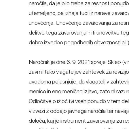
naročila, da je bilo treba za resnost ponud
utemeljeno, pa izhaja tudi iz narave zavar
unovčenja. Unovčenje zavarovanja za resn
delitve tega zavarovanja, niti unovčitve te
dobro izvedbo pogodbenih obveznosti ali (š
Naročnik je dne 6. 9. 2021 sprejel Sklep (v 
zavrnil tako vlagateljev zahtevek za revizij
uvodoma pojasnjuje, da vlagatelj v zahtevku
menico in eno menično izjavo, zato ni razum
Odločitve o izločitvi vseh ponudb v tem 
v zvezi z oddajo javnega naročila ter navaj
določa, kaj je instrument zavarovanja za re