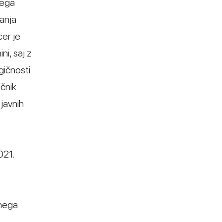
nega
vanja
cer je
i, saj z
gičnosti
čnik
 javnih
021.
vnega