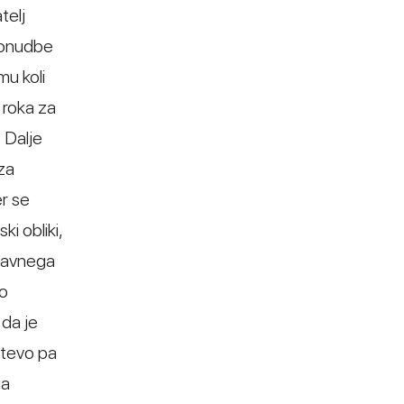
telj
 ponudbe
mu koli
 roka za
 Dalje
 za
er se
i obliki,
 javnega
To
 da je
htevo pa
ga