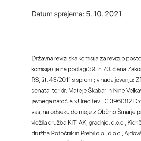
Datum sprejema: 5. 10. 2021
Državna revizijska komisija za revizijo post
komisija) je na podlagi 39. in 70. člena Za
RS, št. 43/2011 s sprem.; v nadaljevanju:
senata, ter dr. Mateje Škabar in Nine Velka
javnega naročila »Ureditev LC 396082 Dro
vas, na odseku do meje z Občino Šmarje pri
vložila družba KIT-AK, gradnje, d.o.o., Kid
družba Potočnik in Prebil o.p., d.o.o., Ajdo