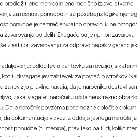
be predložiti eno menico in eno menično izjavo, stvarno
ovanja za resnost ponudbe in še posebej iz logike njene
ost ponudbe je namreč enkratno opravilo, ki ne omogo
ga zavarovanja po delih. Drugače pa je npr. pri zavarova
e zlasti) pri zavarovanju za odpravo napak v garancijs
nadaljevanju: odločitev o zahtevku za revizijo), s katerim
o, kot tudi vlagateljev zahtevek za povračilo stroškov. Na
 za revizijo pravilno navaja, da je naročniku dostavil s
ljivo, zakaj vlagatelj naročniku očita neustrezno obraz
delu. Dalje naročnik povzema posamezne določbe dokum
a, da dokumentacija v zvezi z oddajo javnega naročila j
snost ponudbe (tj. menica), prav tako pa tudi, koliko men