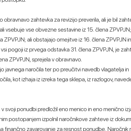
o obravnavo zahtevka za revizijo preverila, ali je bil zah
 ali vsebuje vse obvezne sestavine iz 15. člena ZPVPJN; 
ena ZPVPJN; ali obstajajo omejitve iz 16. člena ZPVPJN in 
i vsi pogoji iz prvega odstavka 31. člena ZPVPJN, je za
člena ZPVPJN, sprejela v obravnavo.
 javnega naročila ter po preučitvi navedb vlagatelja in
očila, kot izhaja iz izreka tega sklepa, iz razlogov, naved
 v svoji ponudbi predložil eno menico in eno menično iz
kšnim postopanjem izpolnil naročnikove zahteve iz doku
 na finančno zavarovanje za resnost ponudbe. Naročnik