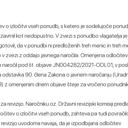
ev o izločitvi vseh ponudb, s katero je sodelujoče ponu
 zavrnil kot nedopustno. V zvezi s ponudbo vlagatelja je
otovil, da v ponudbi ni predloženih treh menic in treh m
o v zvezi z oddajo javnega naročila. Omenjena odločitev 
nih naročil pod št. objave JN004282/2021-ODL01, v posl
 odstavka 90. člena Zakona o javnem naročanju (Uradni 
N-3) z omenjenim dnem objave šteje za vročeno ponudni
za revizijo. Naročniku oz. Državni revizijski komisiji predl
ločitev o izločitvi vseh ponudb, zahteva pa tudi povračil
 revizijo uvodoma navaja, da je izpodbijana odločitev