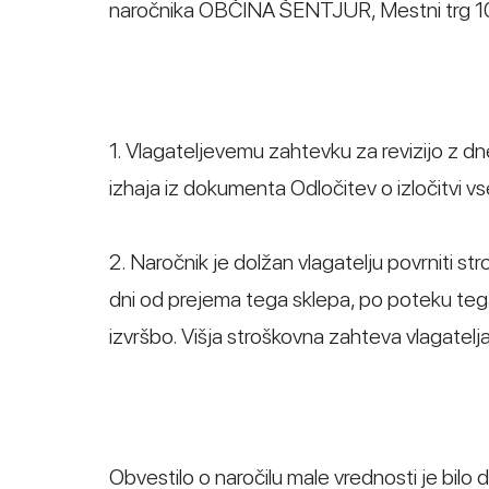
naročnika OBČINA ŠENTJUR, Mestni trg 10, 
1. Vlagateljevemu zahtevku za revizijo z dne
izhaja iz dokumenta Odločitev o izločitvi 
2. Naročnik je dolžan vlagatelju povrniti st
dni od prejema tega sklepa, po poteku teg
izvršbo. Višja stroškovna zahteva vlagatelj
Obvestilo o naročilu male vrednosti je bilo 