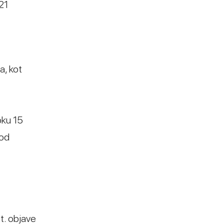
21
a, kot
oku 15
pod
št. objave