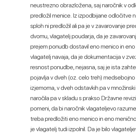
neustrezno obrazložena, saj naročnik v odloči
predložil menice. Iz izpodbijane odločitve 
sploh ni predložil ali pa je v zavarovanje pr
dvomu, vlagatelj poudarja, da je zavarovanj
prejem ponudb dostavil eno menico in eno 
vlagatelj navaja, da je dokumentacija v zvez
resnost ponudbe, nejasna, saj je ista zahte
pojavlja v dveh (oz. celo treh) medsebojno ne
izjemoma, v dveh odstavkih pa v množinski 
naročila pa v skladu s prakso Državne reviz
pomeni, da bi naročnik vlagateljevo razume
treba predložiti eno menico in eno menično 
je vlagatelj tudi izpolnil. Da je bilo vlag