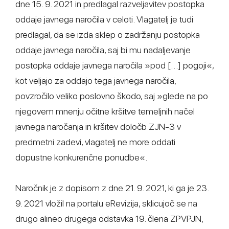
dne 15. 9. 2021 in predlagal razveljavitev postopka
oddaje javnega naročila v celoti. Vlagatelj je tudi
predlagal, da se izda sklep o zadržanju postopka
oddaje javnega naročila, saj bi mu nadaljevanje
postopka oddaje javnega naročila »pod […] pogoji«,
kot veljajo za oddajo tega javnega naročila,
povzročilo veliko poslovno škodo, saj »glede na po
njegovem mnenju očitne kršitve temeljnih načel
javnega naročanja in kršitev določb ZJN-3 v
predmetni zadevi, vlagatelj ne more oddati
dopustne konkurenčne ponudbe«.
Naročnik je z dopisom z dne 21. 9. 2021, ki ga je 23.
9. 2021 vložil na portalu eRevizija, sklicujoč se na
drugo alineo drugega odstavka 19. člena ZPVPJN,