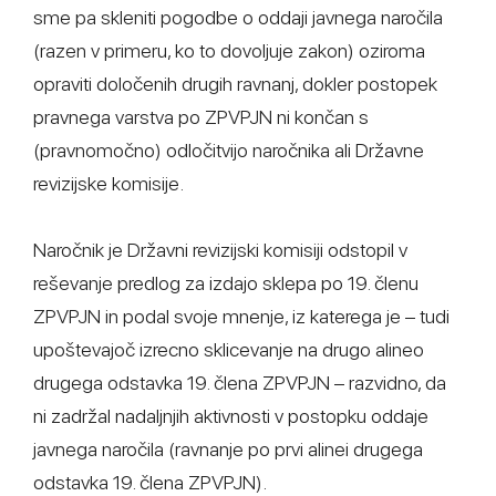
sme pa skleniti pogodbe o oddaji javnega naročila
(razen v primeru, ko to dovoljuje zakon) oziroma
opraviti določenih drugih ravnanj, dokler postopek
pravnega varstva po ZPVPJN ni končan s
(pravnomočno) odločitvijo naročnika ali Državne
revizijske komisije.
Naročnik je Državni revizijski komisiji odstopil v
reševanje predlog za izdajo sklepa po 19. členu
ZPVPJN in podal svoje mnenje, iz katerega je – tudi
upoštevajoč izrecno sklicevanje na drugo alineo
drugega odstavka 19. člena ZPVPJN – razvidno, da
ni zadržal nadaljnjih aktivnosti v postopku oddaje
javnega naročila (ravnanje po prvi alinei drugega
odstavka 19. člena ZPVPJN).