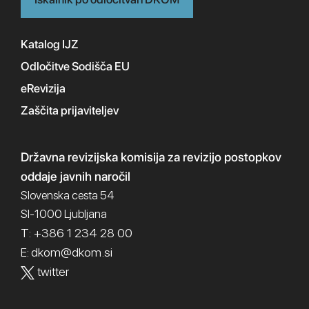
Katalog IJZ
Odločitve Sodišča EU
eRevizija
Zaščita prijaviteljev
Državna revizijska komisija
za revizijo postopkov
oddaje javnih naročil
Slovenska cesta 54
SI-1000 Ljubljana
T: +386 1 234 28 00
dkom@dkom.si
E:
twitter