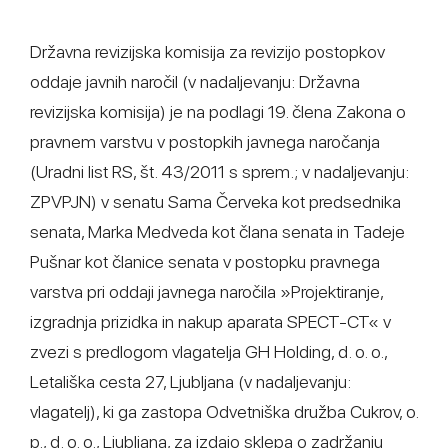
Državna revizijska komisija za revizijo postopkov
oddaje javnih naročil (v nadaljevanju: Državna
revizijska komisija) je na podlagi 19. člena Zakona o
pravnem varstvu v postopkih javnega naročanja
(Uradni list RS, št. 43/2011 s sprem.; v nadaljevanju:
ZPVPJN) v senatu Sama Červeka kot predsednika
senata, Marka Medveda kot člana senata in Tadeje
Pušnar kot članice senata v postopku pravnega
varstva pri oddaji javnega naročila »Projektiranje,
izgradnja prizidka in nakup aparata SPECT-CT« v
zvezi s predlogom vlagatelja GH Holding, d. o. o.,
Letališka cesta 27, Ljubljana (v nadaljevanju:
vlagatelj), ki ga zastopa Odvetniška družba Cukrov, o.
p., d. o. o., Ljubljana, za izdajo sklepa o zadržanju