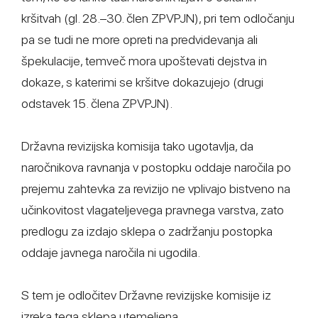
kršitvah (gl. 28.–30. člen ZPVPJN), pri tem odločanju
pa se tudi ne more opreti na predvidevanja ali
špekulacije, temveč mora upoštevati dejstva in
dokaze, s katerimi se kršitve dokazujejo (drugi
odstavek 15. člena ZPVPJN).
Državna revizijska komisija tako ugotavlja, da
naročnikova ravnanja v postopku oddaje naročila po
prejemu zahtevka za revizijo ne vplivajo bistveno na
učinkovitost vlagateljevega pravnega varstva, zato
predlogu za izdajo sklepa o zadržanju postopka
oddaje javnega naročila ni ugodila.
S tem je odločitev Državne revizijske komisije iz
izreka tega sklepa utemeljena.