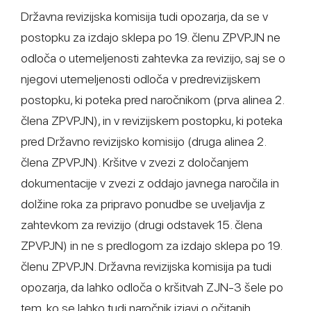
Državna revizijska komisija tudi opozarja, da se v
postopku za izdajo sklepa po 19. členu ZPVPJN ne
odloča o utemeljenosti zahtevka za revizijo, saj se o
njegovi utemeljenosti odloča v predrevizijskem
postopku, ki poteka pred naročnikom (prva alinea 2.
člena ZPVPJN), in v revizijskem postopku, ki poteka
pred Državno revizijsko komisijo (druga alinea 2.
člena ZPVPJN). Kršitve v zvezi z določanjem
dokumentacije v zvezi z oddajo javnega naročila in
dolžine roka za pripravo ponudbe se uveljavlja z
zahtevkom za revizijo (drugi odstavek 15. člena
ZPVPJN) in ne s predlogom za izdajo sklepa po 19.
členu ZPVPJN. Državna revizijska komisija pa tudi
opozarja, da lahko odloča o kršitvah ZJN-3 šele po
tem, ko se lahko tudi naročnik izjavi o očitanih