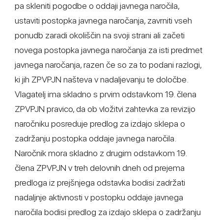
pa skleniti pogodbe o oddaji javnega naročila,
ustaviti postopka javnega naročanja, zavrniti vseh
ponudb zaradi okoliščin na svoji strani ali začeti
novega postopka javnega naročanja za isti predmet
javnega naročanja, razen če so za to podani razlogi,
ki jih ZPVPJN našteva v nadaljevanju te določbe.
Vlagatelj ima skladno s prvim odstavkom 19. člena
ZPVPJN pravico, da ob vložitvi zahtevka za revizijo
naročniku posreduje predlog za izdajo sklepa o
zadržanju postopka oddaje javnega naročila.
Naročnik mora skladno z drugim odstavkom 19.
člena ZPVPJN v treh delovnih dneh od prejema
predloga iz prejšnjega odstavka bodisi zadržati
nadaljnje aktivnosti v postopku oddaje javnega
naročila bodisi predlog za izdajo sklepa o zadržanju