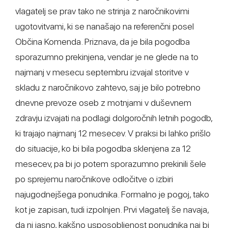
vlagatelj se prav tako ne strinja z naročnikovimi
ugotovitvami, ki se nanašajo na referenčni posel
Občina Komenda. Priznava, da je bila pogodba
sporazumno prekinjena, vendar je ne glede na to
najmanj v mesecu septembru izvajal storitve v
skladu z naročnikovo zahtevo, saj je bilo potrebno
dnevne prevoze oseb z motnjami v duševnem
zdravju izvajati na podlagi dolgoročnih letnih pogodb,
ki trajajo najmanj 12 mesecev. V praksi bi lahko prišlo
do situacije, ko bi bila pogodba sklenjena za 12
mesecev, pa bi jo potem sporazumno prekinili šele
po sprejemu naročnikove odločitve o izbiri
najugodnejšega ponudnika. Formalno je pogoj, tako
kot je zapisan, tudi izpolnjen. Prvi vlagatelj še navaja,
da ni jasno, kakšno usposobljenost ponudnika naj bi