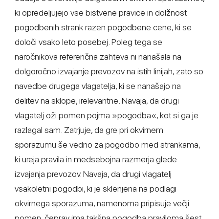
ki opredeljujejo vse bistvene pravice in dolžnost
pogodbenih strank razen pogodbene cene, ki se
določi vsako leto posebej. Poleg tega se
naročnikova referenčna zahteva ni nanašala na
dolgoročno izvajanje prevozov na istih linijah, zato so
navedbe drugega vlagatelja, ki se nanašajo na
delitev na sklope, irelevantne. Navaja, da drugi
vlagatelj oži pomen pojma »pogodba«, kot si ga je
razlagal sam. Zatrjuje, da gre pri okvirnem
sporazumu še vedno za pogodbo med strankama,
ki ureja pravila in medsebojna razmerja glede
izvajanja prevozov. Navaja, da drugi vlagatelj
vsakoletni pogodbi, ki je sklenjena na podlagi
okvirnega sporazuma, namenoma pripisuje večji
pomen, čeprav ima takšna pogodba praviloma šest