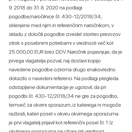
9. 2018 do 31. 8. 2020 na podlagi
pogodbe/naročilnice št. 430-12/2018/34,
sklenjene med njim in referenčnim naročnikom, v
skladu z določili pogodbe izvedel storitev prevozov
otrok s posebnimi potrebami v vrednosti več kot
25.000,00 EUR brez DDV. Naročnik pojasnjuje, da je
prvega vlagatelja pozval, naj dostavi kopijo
navedene pogodbe oziroma drugo enakovredno
dokazilo o navedeni referenci. Na podlagi pregleda
odstopljene dokumentacije je ugotovil, da pri
pogodbi št. 430-12/2018/34 ne gre za pogodbo,
temveč za okvirni sporazum, iz katerega ni mogoče
razbrati, kateri posel v okviru okvirnega sporazuma
je prvi vlagatelj prijavil kot referenčni posel št. 1. Iz
okvirnega sporazuma ne izhaja niti vrednost