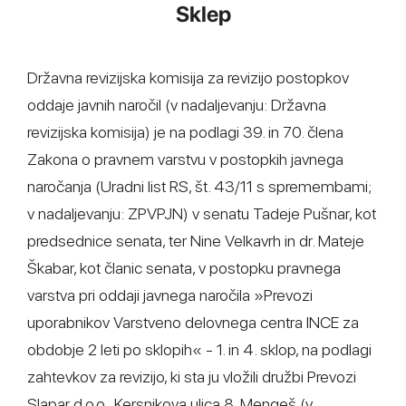
Sklep
Državna revizijska komisija za revizijo postopkov
oddaje javnih naročil (v nadaljevanju: Državna
revizijska komisija) je na podlagi 39. in 70. člena
Zakona o pravnem varstvu v postopkih javnega
naročanja (Uradni list RS, št. 43/11 s spremembami;
v nadaljevanju: ZPVPJN) v senatu Tadeje Pušnar, kot
predsednice senata, ter Nine Velkavrh in dr. Mateje
Škabar, kot članic senata, v postopku pravnega
varstva pri oddaji javnega naročila »Prevozi
uporabnikov Varstveno delovnega centra INCE za
obdobje 2 leti po sklopih« - 1. in 4. sklop, na podlagi
zahtevkov za revizijo, ki sta ju vložili družbi Prevozi
Slapar d.o.o., Kersnikova ulica 8, Mengeš (v