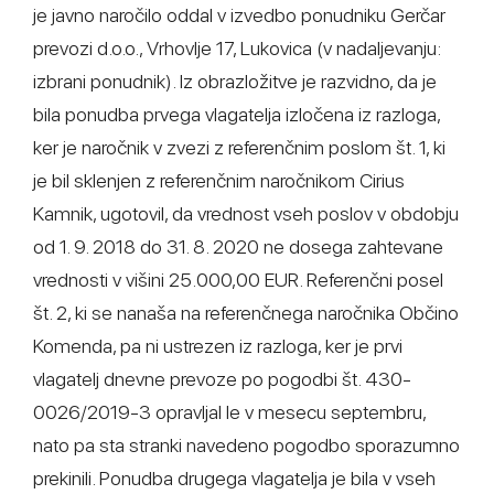
je javno naročilo oddal v izvedbo ponudniku Gerčar
prevozi d.o.o., Vrhovlje 17, Lukovica (v nadaljevanju:
izbrani ponudnik). Iz obrazložitve je razvidno, da je
bila ponudba prvega vlagatelja izločena iz razloga,
ker je naročnik v zvezi z referenčnim poslom št. 1, ki
je bil sklenjen z referenčnim naročnikom Cirius
Kamnik, ugotovil, da vrednost vseh poslov v obdobju
od 1. 9. 2018 do 31. 8. 2020 ne dosega zahtevane
vrednosti v višini 25.000,00 EUR. Referenčni posel
št. 2, ki se nanaša na referenčnega naročnika Občino
Komenda, pa ni ustrezen iz razloga, ker je prvi
vlagatelj dnevne prevoze po pogodbi št. 430-
0026/2019-3 opravljal le v mesecu septembru,
nato pa sta stranki navedeno pogodbo sporazumno
prekinili. Ponudba drugega vlagatelja je bila v vseh