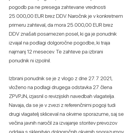
pogodb pa ne presega zahtevane vrednosti
25.000,00 EUR brez DDV. Naročnik je v konkretnem
primeru zahteval, da mora 25.000,00 EUR brez
DDV znašati posamezen posel, ki ga je ponudnik
izvajal na podlagi dolgoročne pogodbe, ki traja
najmanj 12 mesecev. Te zahteve pa izbrani
ponudnik ni izpolnil.
Izbrani ponudnik se je z vlogo z dne 27. 7. 2021,
vloženo na podlagi drugega odstavka 27. člena
ZPVPJN, izjasnil o revizijskih navedbah vlagatelja.
Navaja, da se je v zvezi z referenčnimi pogoji tudi
drugi vlagatelj skliceval na okvirne sporazume, saj se
večina javnih naročil za izvajanje storitev prevozov
oddaja s sklenitvijo dolgoročnih okvirnih sporazumov,