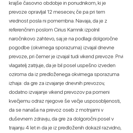
krajše časovno obdobje in ponudnikom, ki je
prevoze opravljal 12 mesecev, če pa pri tem
vrednost posla ni pomembna. Navaja, da je z
referenčnim poslom Cirius Kamnik izpolnil
naročnikovo zahtevo, saj je na podlagi dolgoročne
pogodbe (okvirnega sporazuma) izvajal dnevne
prevoze, pri čemer je izvajal tudi vikend prevoze. Prvi
vlagatelj zatrjuje, da je bil posel uspešno izveden
oziroma da iz predloženega okvirnega sporazuma
izhaja: da gre za izvajanje dnevnih prevozov,
dodatno izvajanje vikend prevozov pa pomeni
kvečjemu odraz njegove še večje usposobljenosti,
da se nanaša na prevoz oseb z motnjami v
duševnem zdravju, da gre za dolgoročni posel v
trajanju 4 let in da je iz predloženih dokazil razvidno,