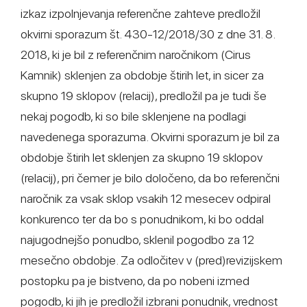
izkaz izpolnjevanja referenčne zahteve predložil
okvirni sporazum št. 430-12/2018/30 z dne 31. 8.
2018, ki je bil z referenčnim naročnikom (Cirus
Kamnik) sklenjen za obdobje štirih let, in sicer za
skupno 19 sklopov (relacij), predložil pa je tudi še
nekaj pogodb, ki so bile sklenjene na podlagi
navedenega sporazuma. Okvirni sporazum je bil za
obdobje štirih let sklenjen za skupno 19 sklopov
(relacij), pri čemer je bilo določeno, da bo referenčni
naročnik za vsak sklop vsakih 12 mesecev odpiral
konkurenco ter da bo s ponudnikom, ki bo oddal
najugodnejšo ponudbo, sklenil pogodbo za 12
mesečno obdobje. Za odločitev v (pred)revizijskem
postopku pa je bistveno, da po nobeni izmed
pogodb, ki jih je predložil izbrani ponudnik, vrednost