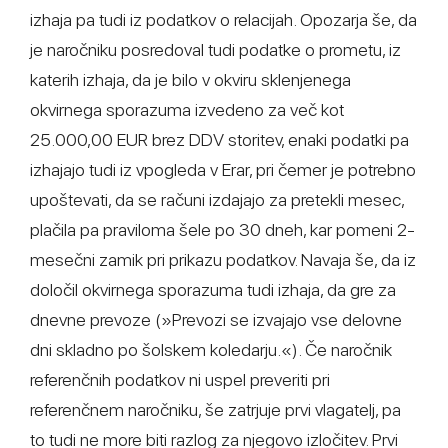
izhaja pa tudi iz podatkov o relacijah. Opozarja še, da
je naročniku posredoval tudi podatke o prometu, iz
katerih izhaja, da je bilo v okviru sklenjenega
okvirnega sporazuma izvedeno za več kot
25.000,00 EUR brez DDV storitev, enaki podatki pa
izhajajo tudi iz vpogleda v Erar, pri čemer je potrebno
upoštevati, da se računi izdajajo za pretekli mesec,
plačila pa praviloma šele po 30 dneh, kar pomeni 2-
mesečni zamik pri prikazu podatkov. Navaja še, da iz
določil okvirnega sporazuma tudi izhaja, da gre za
dnevne prevoze (»Prevozi se izvajajo vse delovne
dni skladno po šolskem koledarju.«). Če naročnik
referenčnih podatkov ni uspel preveriti pri
referenčnem naročniku, še zatrjuje prvi vlagatelj, pa
to tudi ne more biti razlog za njegovo izločitev. Prvi