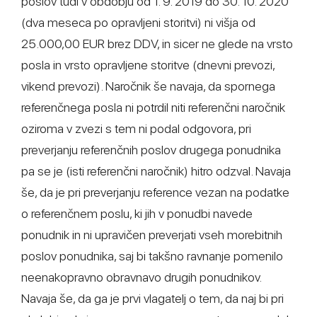
poslov tudi v obdobju od 1. 9. 2019 do 30. 10. 2020
(dva meseca po opravljeni storitvi) ni višja od
25.000,00 EUR brez DDV, in sicer ne glede na vrsto
posla in vrsto opravljene storitve (dnevni prevozi,
vikend prevozi). Naročnik še navaja, da spornega
referenčnega posla ni potrdil niti referenčni naročnik
oziroma v zvezi s tem ni podal odgovora, pri
preverjanju referenčnih poslov drugega ponudnika
pa se je (isti referenčni naročnik) hitro odzval. Navaja
še, da je pri preverjanju reference vezan na podatke
o referenčnem poslu, ki jih v ponudbi navede
ponudnik in ni upravičen preverjati vseh morebitnih
poslov ponudnika, saj bi takšno ravnanje pomenilo
neenakopravno obravnavo drugih ponudnikov.
Navaja še, da ga je prvi vlagatelj o tem, da naj bi pri