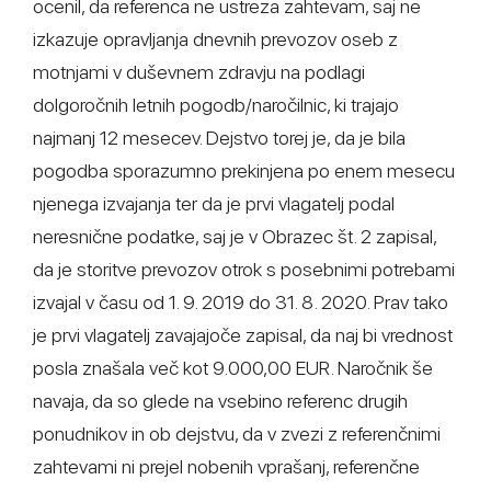
ocenil, da referenca ne ustreza zahtevam, saj ne
izkazuje opravljanja dnevnih prevozov oseb z
motnjami v duševnem zdravju na podlagi
dolgoročnih letnih pogodb/naročilnic, ki trajajo
najmanj 12 mesecev. Dejstvo torej je, da je bila
pogodba sporazumno prekinjena po enem mesecu
njenega izvajanja ter da je prvi vlagatelj podal
neresnične podatke, saj je v Obrazec št. 2 zapisal,
da je storitve prevozov otrok s posebnimi potrebami
izvajal v času od 1. 9. 2019 do 31. 8. 2020. Prav tako
je prvi vlagatelj zavajajoče zapisal, da naj bi vrednost
posla znašala več kot 9.000,00 EUR. Naročnik še
navaja, da so glede na vsebino referenc drugih
ponudnikov in ob dejstvu, da v zvezi z referenčnimi
zahtevami ni prejel nobenih vprašanj, referenčne