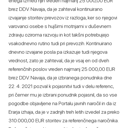
enega izmed njih vreden najmanj 25.000,00 EUR
brez DDV. Navaja, da je zahteval kontinuirano
izvajanje storitev prevozov iz razloga, ker so njegovi
varovanci osebe s hujšimi motnjami v duševnem
zdravju oziroma razvoju in kot takšni potrebujejo
vsakodnevno rutino tudi pri prevozih. Kontinuirano
dnevno izvajane posla pa izkazuje tudi njegova
vrednost, zato je zahteval, da je vsaj en od dveh
referenčnih poslov vreden najmanj 25.000,00 EUR
brez DDV. Navaja, da je izbranega ponudnika dne
22. 4. 2021 pozval k pojasnitvi tudi v delu referenc,
pri čemer mu je izbrani ponudnik pojasnil, da so vse
pogodbe objavljene na Portalu javnih naročil in da iz
Erarja izhaja, da je v zadnjih treh letih izvedel za preko
310.000,00 EUR storitev za referenčnega naročnika.