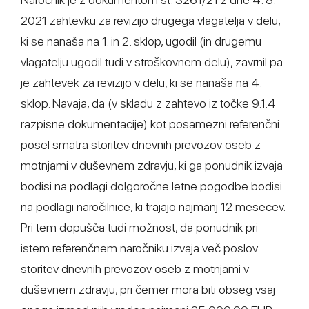
2021 zahtevku za revizijo drugega vlagatelja v delu,
ki se nanaša na 1. in 2. sklop, ugodil (in drugemu
vlagatelju ugodil tudi v stroškovnem delu), zavrnil pa
je zahtevek za revizijo v delu, ki se nanaša na 4.
sklop. Navaja, da (v skladu z zahtevo iz točke 9.1.4
razpisne dokumentacije) kot posamezni referenčni
posel smatra storitev dnevnih prevozov oseb z
motnjami v duševnem zdravju, ki ga ponudnik izvaja
bodisi na podlagi dolgoročne letne pogodbe bodisi
na podlagi naročilnice, ki trajajo najmanj 12 mesecev.
Pri tem dopušča tudi možnost, da ponudnik pri
istem referenčnem naročniku izvaja več poslov
storitev dnevnih prevozov oseb z motnjami v
duševnem zdravju, pri čemer mora biti obseg vsaj