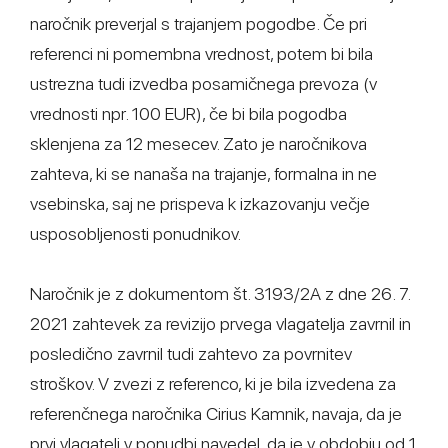
naročnik preverjal s trajanjem pogodbe. Če pri
referenci ni pomembna vrednost, potem bi bila
ustrezna tudi izvedba posamičnega prevoza (v
vrednosti npr. 100 EUR), če bi bila pogodba
sklenjena za 12 mesecev. Zato je naročnikova
zahteva, ki se nanaša na trajanje, formalna in ne
vsebinska, saj ne prispeva k izkazovanju večje
usposobljenosti ponudnikov.
Naročnik je z dokumentom št. 3193/2A z dne 26. 7.
2021 zahtevek za revizijo prvega vlagatelja zavrnil in
posledično zavrnil tudi zahtevo za povrnitev
stroškov. V zvezi z referenco, ki je bila izvedena za
referenčnega naročnika Cirius Kamnik, navaja, da je
prvi vlagatelj v ponudbi navedel, da je v obdobju od 1.