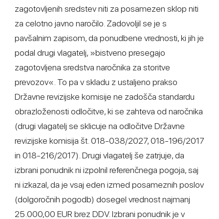
zagotovljenih sredstev niti za posamezen sklop niti
za celotno javno naročilo. Zadovoljil se je s
pavšalnim zapisom, da ponudbene vrednosti, ki jih je
podal drugi vlagatelj, »bistveno presegajo
zagotovljena sredstva naročnika za storitve
prevozov«. To pa v skladu z ustaljeno prakso
Državne revizijske komisije ne zadošča standardu
obrazloženosti odločitve, ki se zahteva od naročnika
(drugi vlagatelj se sklicuje na odločitve Državne
revizijske komisija št. 018-038/2027, 018-196/2017
in 018-216/2017). Drugi vlagatelj še zatrjuje, da
izbrani ponudnik ni izpolnil referenčnega pogoja, saj
ni izkazal, da je vsaj eden izmed posameznih poslov
(dolgoročnih pogodb) dosegel vrednost najmanj
25.000,00 EUR brez DDV. Izbrani ponudnik je v