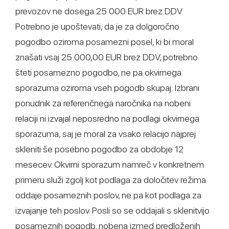
prevozov ne dosega 25.000 EUR brez DDV.
Potrebno je upoštevati, da je za dolgoročno
pogodbo oziroma posamezni posel, ki bi moral
znašati vsaj 25.000,00 EUR brez DDV, potrebno
šteti posamezno pogodbo, ne pa okvirnega
sporazuma oziroma vseh pogodb skupaj. Izbrani
ponudnik za referenčnega naročnika na nobeni
relaciji ni izvajal neposredno na podlagi okvirnega
sporazuma, saj je moral za vsako relacijo najprej
skleniti še posebno pogodbo za obdobje 12
mesecev. Okvirni sporazum namreč v konkretnem
primeru služi zgolj kot podlaga za določitev režima
oddaje posameznih poslov, ne pa kot podlaga za
izvajanje teh poslov. Posli so se oddajali s sklenitvijo
posameznih pogodb, nobena izmed predloženih