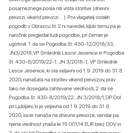
posameznega posla niti vrsta storitve (dnevni
prevozi, vikend prevozi …). Prvi vlagatelj ostalih
pogodb v Obrazcu št. 2 ni navedel, kljub temu pa je
naročnik pregledal tudi pogodbe, pri čemer je
ugotovil: 1. da se Pogodba št. 430-12/2018/33;
JN3/2018;VP Smlednik Lesce Jesenice in Pogodba
št. 430-8/2019/22-1; JN 3/2018-1; VP Smlednik
Lesce Jesenice, ki sta veljavni od 1. 9. 2019 do 31. 8.
2020, nanašata na storitev vikend prevozov, prav
tako ne dosegata zahtevane vrednosti, 2. da se
Pogodba št. 430-8/2019/22; JN 3/2018/1, DP Dol
pri Ljubljani, ki je veljavna od 1. 9. 2019 do 31. 8.
2020, sicer nanaša na dnevne prevoze, vendar pa
njena vrednost znaša le 15.001,14 EUR brez DDV in
3. da sta bili Pogodba o izvajanju dnevnih prevozov