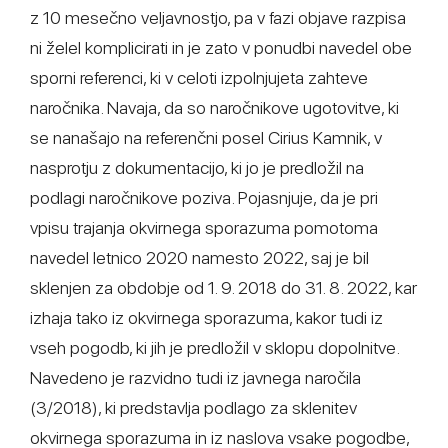
z 10 mesečno veljavnostjo, pa v fazi objave razpisa
ni želel komplicirati in je zato v ponudbi navedel obe
sporni referenci, ki v celoti izpolnjujeta zahteve
naročnika. Navaja, da so naročnikove ugotovitve, ki
se nanašajo na referenčni posel Cirius Kamnik, v
nasprotju z dokumentacijo, ki jo je predložil na
podlagi naročnikove poziva. Pojasnjuje, da je pri
vpisu trajanja okvirnega sporazuma pomotoma
navedel letnico 2020 namesto 2022, saj je bil
sklenjen za obdobje od 1. 9. 2018 do 31. 8. 2022, kar
izhaja tako iz okvirnega sporazuma, kakor tudi iz
vseh pogodb, ki jih je predložil v sklopu dopolnitve.
Navedeno je razvidno tudi iz javnega naročila
(3/2018), ki predstavlja podlago za sklenitev
okvirnega sporazuma in iz naslova vsake pogodbe,