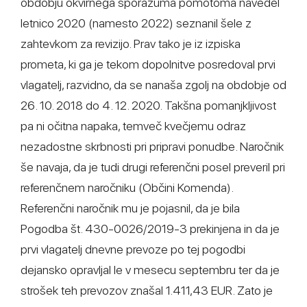
obdobju okvirnega sporazuma pomotoma navedel
letnico 2020 (namesto 2022) seznanil šele z
zahtevkom za revizijo. Prav tako je iz izpiska
prometa, ki ga je tekom dopolnitve posredoval prvi
vlagatelj, razvidno, da se nanaša zgolj na obdobje od
26. 10. 2018 do 4. 12. 2020. Takšna pomanjkljivost
pa ni očitna napaka, temveč kvečjemu odraz
nezadostne skrbnosti pri pripravi ponudbe. Naročnik
še navaja, da je tudi drugi referenčni posel preveril pri
referenčnem naročniku (Občini Komenda).
Referenčni naročnik mu je pojasnil, da je bila
Pogodba št. 430-0026/2019-3 prekinjena in da je
prvi vlagatelj dnevne prevoze po tej pogodbi
dejansko opravljal le v mesecu septembru ter da je
strošek teh prevozov znašal 1.411,43 EUR. Zato je