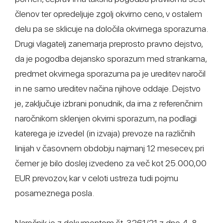
členov ter opredeljuje zgolj okvirno ceno, v ostalem
delu pa se sklicuje na določila okvirnega sporazuma.
Drugi vlagatelj zanemarja preprosto pravno dejstvo,
da je pogodba dejansko sporazum med strankama,
predmet okvirnega sporazuma pa je ureditev naročil
in ne samo ureditev načina njihove oddaje. Dejstvo
je, zaključuje izbrani ponudnik, da ima z referenčnim
naročnikom sklenjen okvirni sporazum, na podlagi
katerega je izvedel (in izvaja) prevoze na različnih
linijah v časovnem obdobju najmanj 12 mesecev, pri
čemer je bilo doslej izvedeno za več kot 25.000,00
EUR prevozov, kar v celoti ustreza tudi pojmu
posameznega posla.
Naročnik je z dokumentom št. 3261/21 z dne 4. 8.