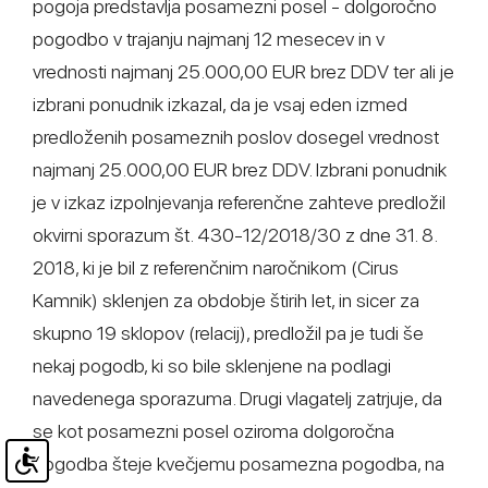
pogoja predstavlja posamezni posel - dolgoročno
pogodbo v trajanju najmanj 12 mesecev in v
vrednosti najmanj 25.000,00 EUR brez DDV ter ali je
izbrani ponudnik izkazal, da je vsaj eden izmed
predloženih posameznih poslov dosegel vrednost
najmanj 25.000,00 EUR brez DDV. Izbrani ponudnik
je v izkaz izpolnjevanja referenčne zahteve predložil
okvirni sporazum št. 430-12/2018/30 z dne 31. 8.
2018, ki je bil z referenčnim naročnikom (Cirus
Kamnik) sklenjen za obdobje štirih let, in sicer za
skupno 19 sklopov (relacij), predložil pa je tudi še
nekaj pogodb, ki so bile sklenjene na podlagi
navedenega sporazuma. Drugi vlagatelj zatrjuje, da
se kot posamezni posel oziroma dolgoročna
pogodba šteje kvečjemu posamezna pogodba, na